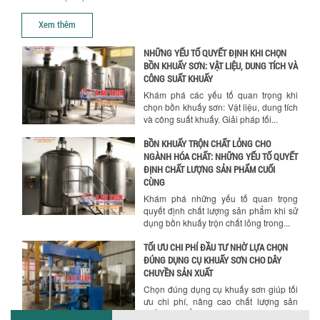
trộn hóa chất phù hợp. Từ máy khuấy
Xem thêm
hóa...
NHỮNG YẾU TỐ QUYẾT ĐỊNH KHI CHỌN
BỒN KHUẤY SƠN: VẬT LIỆU, DUNG TÍCH VÀ
CÔNG SUẤT KHUẤY
Khám phá các yếu tố quan trọng khi
chọn bồn khuấy sơn: Vật liệu, dung tích
và công suất khuấy. Giải pháp tối...
BỒN KHUẤY TRỘN CHẤT LỎNG CHO
NGÀNH HÓA CHẤT: NHỮNG YẾU TỐ QUYẾT
ĐỊNH CHẤT LƯỢNG SẢN PHẨM CUỐI
CÙNG
Khám phá những yếu tố quan trọng
quyết định chất lượng sản phẩm khi sử
dụng bồn khuấy trộn chất lỏng trong...
TỐI ƯU CHI PHÍ ĐẦU TƯ NHỜ LỰA CHỌN
ĐÚNG DỤNG CỤ KHUẤY SƠN CHO DÂY
CHUYỀN SẢN XUẤT
Chọn đúng dụng cụ khuấy sơn giúp tối
ưu chi phí, nâng cao chất lượng sản
xuất. Tìm hiểu giải pháp từ Công...