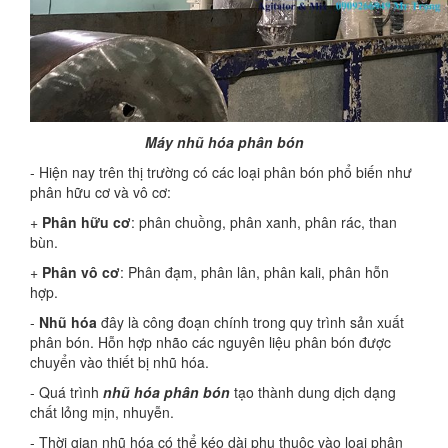
Máy nhũ hóa phân bón
- Hiện nay trên thị trường có các loại phân bón phổ biến như
phân hữu cơ và vô cơ:
+
Phân hữu cơ
: phân chuồng, phân xanh, phân rác, than
bùn.
+
Phân vô cơ
: Phân đạm, phân lân, phân kali, phân hỗn
hợp.
-
Nhũ hóa
đây là công đoạn chính trong quy trình sản xuất
phân bón. Hỗn hợp nhão các nguyên liệu phân bón được
chuyển vào thiết bị nhũ hóa.
- Quá trình
nhũ hóa
phân
bón
tạo thành dung dịch dạng
chất lỏng mịn, nhuyễn.
- Thời gian nhũ hóa có thể kéo dài phụ thuộc vào loại phân