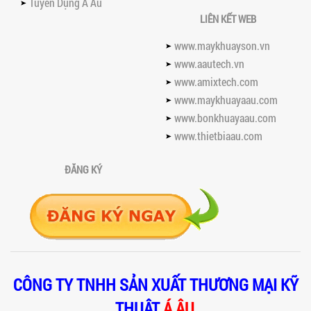
Tuyển Dụng Á Âu
suất trộn, tiết kiệm chi phí, đảm bảo...
LIÊN KẾT WEB
NHỮNG LƯU Ý KHI LẮP ĐẶT VÀ VẬN
HÀNH MÁY KHUẤY HÓA CHẤT KHÍ NÉN AN
www.maykhuayson.vn
TOÀN, HIỆU QUẢ
www.aautech.vn
Hướng dẫn chi tiết những lưu ý khi lắp
www.amixtech.com
đặt và vận hành máy khuấy hóa chất
khí nén để đảm bảo an toàn, hiệu...
www.maykhuayaau.com
www.bonkhuayaau.com
SO SÁNH MÁY TRỘN BỘT KHÔ CÔNG
NGHIỆP VÀ MÁY TRỘN BỘT GIA ĐÌNH:
www.thietbiaau.com
KHÁC BIỆT VỀ HIỆU QUẢ & NĂNG SUẤT
Tìm hiểu sự khác biệt giữa máy trộn bột
ĐĂNG KÝ
khô công nghiệp và máy trộn bột gia
đình về hiệu quả, năng suất và...
SO SÁNH MÁY KHUẤY PHÒNG NỔ VỚI MÁY
KHUẤY THƯỜNG: KHÁC BIỆT VÀ GIÁ TRỊ
MANG LẠI
So sánh máy khuấy phòng nổ và máy
khuấy thường chi tiết: sự khác biệt về an
toàn, giá trị mang lại, ứng dụng...
CÔNG TY TNHH SẢN XUẤT THƯƠNG MẠI KỸ
TAY KẸP THÙNG TRÊN MÁY KHUẤY SƠN
THUẬT
Á ÂU
30HP: TĂNG ĐỘ ỔN ĐỊNH VÀ AN TOÀN KHI