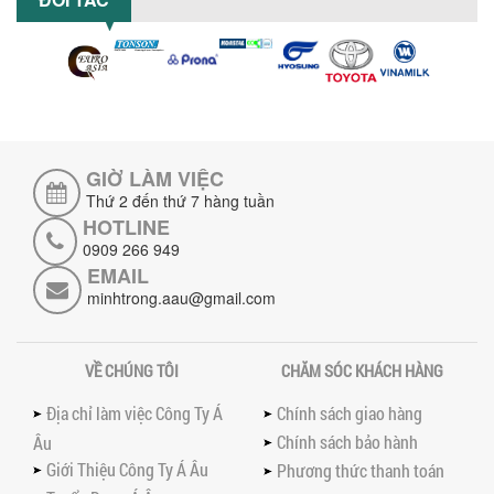
hiệu quả với máy khuấy 3 trục công
suất lớn – giải pháp khuấy trộn...
NHỮNG LỖI THƯỜNG GẶP KHI VẬN HÀNH
MÁY KHUẤY SƠN NÂNG KHÍ VÀ CÁCH
KHẮC PHỤC
Tổng hợp lỗi thường gặp khi vận hành
máy khuấy sơn nâng khí 200 lít và cách
GIỜ LÀM VIỆC
khắc phục hiệu quả giúp doanh
Thứ 2 đến thứ 7 hàng tuần
nghiệp...
HOTLINE
MÁY NGHIỀN HỮU CƠ LỎNG: GIẢI PHÁP
0909 266 949
TỐI ƯU VỚI CÔNG NGHỆ MÁY NGHIỀN
EMAIL
NGANG CÁNH NGHIỀN CERAMIC
minhtrong.aau@gmail.com
Máy nghiền hữu cơ lỏng sử dụng công
nghệ máy nghiền ngang cánh nghiền
ceramic giúp nâng cao độ mịn, hiệu
suất...
VỀ CHÚNG TÔI
CHĂM SÓC KHÁCH HÀNG
ĐẦU TƯ MÁY TRỘN PHÂN BÓN NẰM
Địa chỉ làm việc Công Ty Á
Chính sách giao hàng
NGANG: LỢI ÍCH LÂU DÀI CHO DOANH
Chính sách bảo hành
Âu
NGHIỆP SẢN XUẤT NÔNG NGHIỆP
Tìm hiểu lợi ích khi đầu tư máy trộn
Giới Thiệu Công Ty Á Âu
Phương thức thanh toán
phân bón nằm ngang: nâng cao hiệu