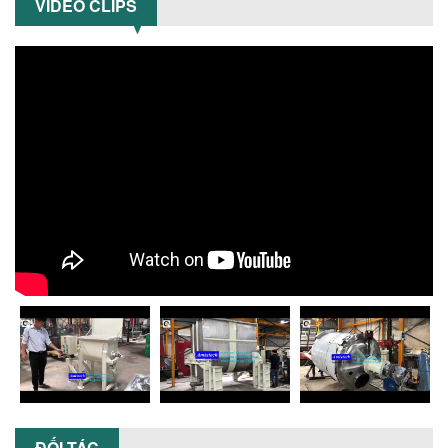
VIDEO CLIPS
XU HƯỚNG SỬ DỤNG MÁY KHUẤY SƠN
KHÍ NÉN TRONG NGÀNH SẢN XUẤT HIỆN
ĐẠI: AN TOÀN – TIẾT KIỆM – BỀN BỈ
Khám phá xu hướng máy khuấy sơn khí
nén – Giải pháp an toàn, tiết kiệm, bền
bỉ cho sản xuất sơn công nghiệp...
CÓ NÊN ĐẦU TƯ MÁY NGHIỀN DUNG MÔI
GIÁ RẺ CHO NGÀNH HÓA CHẤT?
Máy nghiền dung môi giá rẻ có thực sự
phù hợp với ngành hóa chất? Bài viết
phân tích ưu, nhược điểm của máy...
5 LỢI ÍCH NỔI BẬT KHI SỬ DỤNG MÁY
KHUẤY SƠN DÙNG ĐIỆN TRONG SẢN XUẤT
Khám phá 5 lợi ích khi sử dụng máy
khuấy sơn dùng điện: nâng cao chất
lượng, tiết kiệm chi phí, tăng năng
suất,...
TỐI ƯU NĂNG SUẤT VÀ CHI PHÍ VỚI MÁY
KHUẤY 3 TRỤC CÔNG SUẤT LỚN
Tối ưu năng suất và tiết kiệm chi phí
ĐỐI TÁC