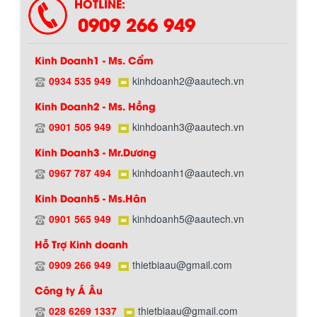
HOTLINE:
0909 266 949
Kinh Doanh1 - Ms. Cẩm
0934 535 949
kinhdoanh2@aautech.vn
Kinh Doanh2 - Ms. Hồng
0901 505 949
kinhdoanh3@aautech.vn
Kinh Doanh3 - Mr.Dương
0967 787 494
kinhdoanh1@aautech.vn
Kinh Doanh5 - Ms.Hân
0901 565 949
kinhdoanh5@aautech.vn
Hướng dẫn thanh toán mua hàng
Hỗ Trợ Kinh doanh
0909 266 949
thietbiaau@gmail.com
Công ty Á Âu
028 6269 1337
thietbiaau@gmail.com