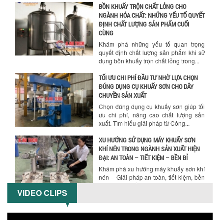
BỒN KHUẤY TRỘN CHẤT LỎNG CHO
NGÀNH HÓA CHẤT: NHỮNG YẾU TỐ QUYẾT
ĐỊNH CHẤT LƯỢNG SẢN PHẨM CUỐI
CÙNG
Khám phá những yếu tố quan trọng
quyết định chất lượng sản phẩm khi sử
dụng bồn khuấy trộn chất lỏng trong...
TỐI ƯU CHI PHÍ ĐẦU TƯ NHỜ LỰA CHỌN
ĐÚNG DỤNG CỤ KHUẤY SƠN CHO DÂY
Hướng dẫn thanh toán mua hàng
CHUYỀN SẢN XUẤT
Chọn đúng dụng cụ khuấy sơn giúp tối
ưu chi phí, nâng cao chất lượng sản
xuất. Tìm hiểu giải pháp từ Công...
XU HƯỚNG SỬ DỤNG MÁY KHUẤY SƠN
KHÍ NÉN TRONG NGÀNH SẢN XUẤT HIỆN
ĐẠI: AN TOÀN – TIẾT KIỆM – BỀN BỈ
Khám phá xu hướng máy khuấy sơn khí
nén – Giải pháp an toàn, tiết kiệm, bền
bỉ cho sản xuất sơn công nghiệp...
VIDEO CLIPS
CÓ NÊN ĐẦU TƯ MÁY NGHIỀN DUNG MÔI
GIÁ RẺ CHO NGÀNH HÓA CHẤT?