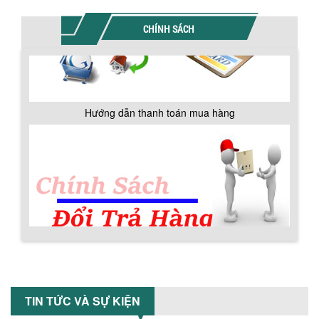
MÁY TRỘN BỘT KHÔ 500KG
Máy trộn bột khô 500kg được thiết kế
CHÍNH SÁCH
thân bồn nằm ngang, với cánh trộn bột
xoay đảo thuận nghịch. Vật liệu...
MÁY TRỘN BỘT KHÔ 200KG
Máy trộn bột khô 200kg được gia công
Hướng dẫn thanh toán mua hàng
sản xuất tại công ty Á Âu. Máy dùng
trộn các loại bột khô trong các ngành...
VÌ SAO DOANH NGHIỆP NÊN CHỌN MÁY
NGHIỀN MÀU SƠN Á ÂU?
Khám phá lý do doanh nghiệp nên
chọn máy nghiền màu sơn Á Âu: hiệu
suất cao, kiểm soát nhiệt tốt, tiết kiệm
chi...
Chính sách đổi trả hàng
ƯU ĐÃI ĐẶC BIỆT: GIÁ MÁY KHUẤY SƠN
CÔNG NGHIỆP GIẢM SỐC
TIN TỨC VÀ SỰ KIỆN
Ưu đãi đặc biệt: Giá máy khuấy sơn
công nghiệp giảm sốc lên đến 20%.