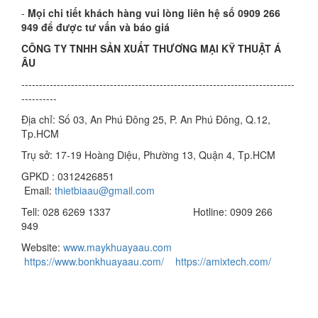
-
Mọi chi tiết khách hàng vui lòng liên hệ số 0909 266
949 để được tư vấn và báo giá
CÔNG TY TNHH SẢN XUẤT THƯƠNG MẠI KỸ THUẬT Á
ÂU
-----------------------------------------------------------------------------
----------
Địa chỉ: Số 03, An Phú Đông 25, P. An Phú Đông, Q.12,
Tp.HCM
Trụ sở: 17-19 Hoàng Diệu, Phường 13, Quận 4, Tp.HCM
GPKD : 0312426851
Email:
thietbiaau@gmail.com
Tell: 028 6269 1337 Hotline: 0909 266
949
Website:
www.maykhuayaau.com
https://www.bonkhuayaau.com/
https://amixtech.com/