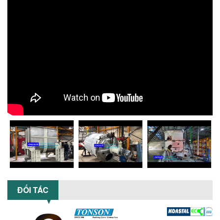
Máy nghiền dung môi giá rẻ có thực sự
phù hợp với ngành hóa chất? Bài viết
phân tích ưu, nhược điểm của máy...
5 LỢI ÍCH NỔI BẬT KHI SỬ DỤNG MÁY
KHUẤY SƠN DÙNG ĐIỆN TRONG SẢN XUẤT
Khám phá 5 lợi ích khi sử dụng máy
khuấy sơn dùng điện: nâng cao chất
lượng, tiết kiệm chi phí, tăng năng
suất,...
TỐI ƯU NĂNG SUẤT VÀ CHI PHÍ VỚI MÁY
KHUẤY 3 TRỤC CÔNG SUẤT LỚN
Tối ưu năng suất và tiết kiệm chi phí
hiệu quả với máy khuấy 3 trục công
suất lớn – giải pháp khuấy trộn...
NHỮNG LỖI THƯỜNG GẶP KHI VẬN HÀNH
MÁY KHUẤY SƠN NÂNG KHÍ VÀ CÁCH
KHẮC PHỤC
ĐỐI TÁC
Tổng hợp lỗi thường gặp khi vận hành
máy khuấy sơn nâng khí 200 lít và cách
khắc phục hiệu quả giúp doanh