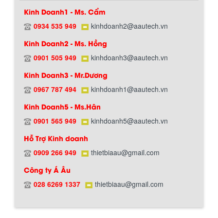
Kinh Doanh1 - Ms. Cẩm
0934 535 949
kinhdoanh2@aautech.vn
Kinh Doanh2 - Ms. Hồng
0901 505 949
kinhdoanh3@aautech.vn
Kinh Doanh3 - Mr.Dương
0967 787 494
kinhdoanh1@aautech.vn
Kinh Doanh5 - Ms.Hân
0901 565 949
kinhdoanh5@aautech.vn
Hỗ Trợ Kinh doanh
0909 266 949
thietbiaau@gmail.com
BỒN CHỨA GIẢI NHIỆT SƠN, MỰC IN
Công ty Á Âu
Bồn chứa giải nhiệt sơn, mực in có cấu
Chính sách giao hàng
tạo gồm 2 lớp inox và được dùng để
028 6269 1337
thietbiaau@gmail.com
làm giảm nhiệt độ của nguyên...