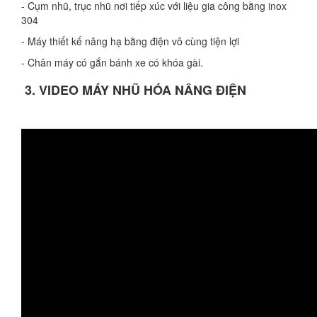
- Cụm nhũ, trục nhũ nơi tiếp xúc với liệu gia công bằng inox
304
- Máy thiết kế nâng hạ bằng điện vô cùng tiện lợi
- Chân máy có gắn bánh xe có khóa gài.
3. VIDEO MÁY NHŨ HÓA NÂNG ĐIỆN