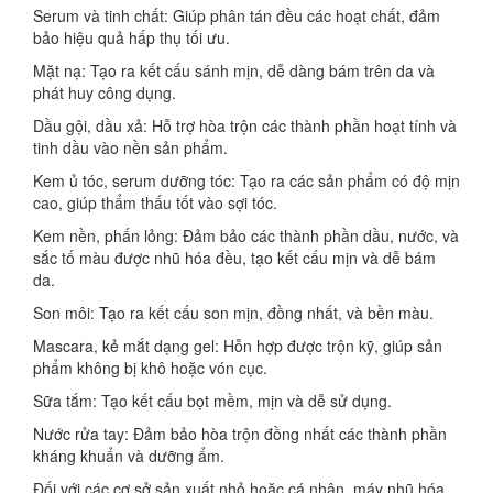
Serum và tinh chất: Giúp phân tán đều các hoạt chất, đảm
bảo hiệu quả hấp thụ tối ưu.
Mặt nạ: Tạo ra kết cấu sánh mịn, dễ dàng bám trên da và
phát huy công dụng.
Dầu gội, dầu xả: Hỗ trợ hòa trộn các thành phần hoạt tính và
tinh dầu vào nền sản phẩm.
Kem ủ tóc, serum dưỡng tóc: Tạo ra các sản phẩm có độ mịn
cao, giúp thẩm thấu tốt vào sợi tóc.
Kem nền, phấn lỏng: Đảm bảo các thành phần dầu, nước, và
sắc tố màu được nhũ hóa đều, tạo kết cấu mịn và dễ bám
da.
Son môi: Tạo ra kết cấu son mịn, đồng nhất, và bền màu.
Mascara, kẻ mắt dạng gel: Hỗn hợp được trộn kỹ, giúp sản
phẩm không bị khô hoặc vón cục.
Sữa tắm: Tạo kết cấu bọt mềm, mịn và dễ sử dụng.
Nước rửa tay: Đảm bảo hòa trộn đồng nhất các thành phần
kháng khuẩn và dưỡng ẩm.
Đối với các cơ sở sản xuất nhỏ hoặc cá nhân, máy nhũ hóa