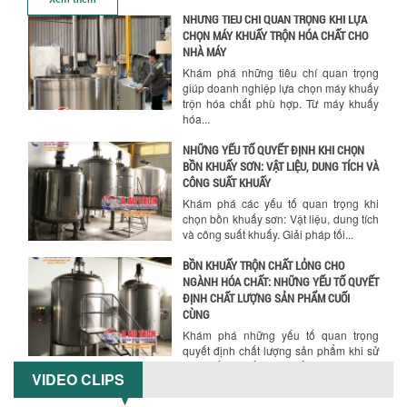
hóa...
NHỮNG YẾU TỐ QUYẾT ĐỊNH KHI CHỌN
BỒN KHUẤY SƠN: VẬT LIỆU, DUNG TÍCH VÀ
CÔNG SUẤT KHUẤY
Khám phá các yếu tố quan trọng khi
chọn bồn khuấy sơn: Vật liệu, dung tích
và công suất khuấy. Giải pháp tối...
BỒN KHUẤY TRỘN CHẤT LỎNG CHO
NGÀNH HÓA CHẤT: NHỮNG YẾU TỐ QUYẾT
ĐỊNH CHẤT LƯỢNG SẢN PHẨM CUỐI
Chính sách giao hàng
CÙNG
Khám phá những yếu tố quan trọng
quyết định chất lượng sản phẩm khi sử
dụng bồn khuấy trộn chất lỏng trong...
TỐI ƯU CHI PHÍ ĐẦU TƯ NHỜ LỰA CHỌN
ĐÚNG DỤNG CỤ KHUẤY SƠN CHO DÂY
CHUYỀN SẢN XUẤT
Chọn đúng dụng cụ khuấy sơn giúp tối
ưu chi phí, nâng cao chất lượng sản
xuất. Tìm hiểu giải pháp từ Công...
VIDEO CLIPS
XU HƯỚNG SỬ DỤNG MÁY KHUẤY SƠN