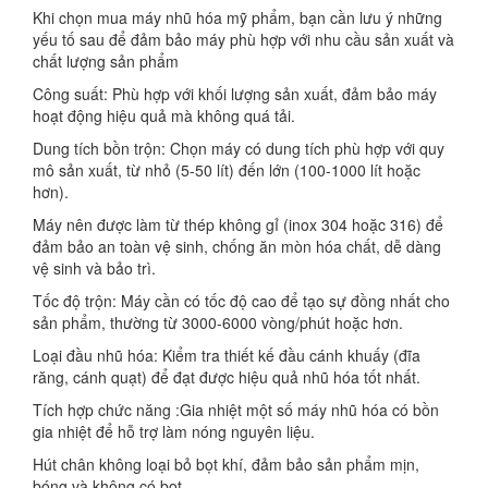
Khi chọn mua máy nhũ hóa mỹ phẩm, bạn cần lưu ý những
yếu tố sau để đảm bảo máy phù hợp với nhu cầu sản xuất và
chất lượng sản phẩm
Công suất: Phù hợp với khối lượng sản xuất, đảm bảo máy
hoạt động hiệu quả mà không quá tải.
Dung tích bồn trộn: Chọn máy có dung tích phù hợp với quy
mô sản xuất, từ nhỏ (5-50 lít) đến lớn (100-1000 lít hoặc
hơn).
Máy nên được làm từ thép không gỉ (inox 304 hoặc 316) để
đảm bảo an toàn vệ sinh, chống ăn mòn hóa chất, dễ dàng
vệ sinh và bảo trì.
Tốc độ trộn: Máy cần có tốc độ cao để tạo sự đồng nhất cho
sản phẩm, thường từ 3000-6000 vòng/phút hoặc hơn.
Loại đầu nhũ hóa: Kiểm tra thiết kế đầu cánh khuấy (đĩa
răng, cánh quạt) để đạt được hiệu quả nhũ hóa tốt nhất.
Tích hợp chức năng :Gia nhiệt một số máy nhũ hóa có bồn
gia nhiệt để hỗ trợ làm nóng nguyên liệu.
Hút chân không loại bỏ bọt khí, đảm bảo sản phẩm mịn,
bóng và không có bọt.