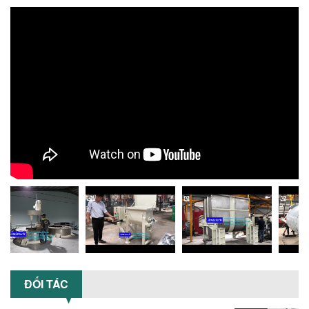
KHÍ NÉN TRONG NGÀNH SẢN XUẤT HIỆN
Hướng dẫn thanh toán mua hàng
ĐẠI: AN TOÀN – TIẾT KIỆM – BỀN BỈ
Khám phá xu hướng máy khuấy sơn khí
nén – Giải pháp an toàn, tiết kiệm, bền
bỉ cho sản xuất sơn công nghiệp...
CÓ NÊN ĐẦU TƯ MÁY NGHIỀN DUNG MÔI
GIÁ RẺ CHO NGÀNH HÓA CHẤT?
Máy nghiền dung môi giá rẻ có thực sự
phù hợp với ngành hóa chất? Bài viết
phân tích ưu, nhược điểm của máy...
5 LỢI ÍCH NỔI BẬT KHI SỬ DỤNG MÁY
KHUẤY SƠN DÙNG ĐIỆN TRONG SẢN XUẤT
Khám phá 5 lợi ích khi sử dụng máy
khuấy sơn dùng điện: nâng cao chất
lượng, tiết kiệm chi phí, tăng năng
suất,...
TỐI ƯU NĂNG SUẤT VÀ CHI PHÍ VỚI MÁY
KHUẤY 3 TRỤC CÔNG SUẤT LỚN
ĐỐI TÁC
Tối ưu năng suất và tiết kiệm chi phí
hiệu quả với máy khuấy 3 trục công
suất lớn – giải pháp khuấy trộn...