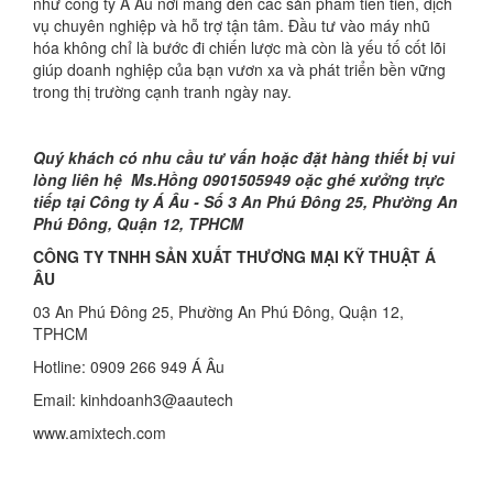
như công ty Á Âu nơi mang đến các sản phẩm tiên tiến, dịch
vụ chuyên nghiệp và hỗ trợ tận tâm. Đầu tư vào máy nhũ
hóa không chỉ là bước đi chiến lược mà còn là yếu tố cốt lõi
giúp doanh nghiệp của bạn vươn xa và phát triển bền vững
trong thị trường cạnh tranh ngày nay.
Quý khách có nhu cầu tư vấn hoặc đặt hàng thiết bị vui
lòng liên hệ
Ms.Hồng 0901505949 oặc ghé xưởng trực
tiếp tại Công ty Á Âu -
Số 3
An Phú Đông 25, Phường An
Phú Đông, Quận 12, TPHCM
CÔNG TY TNHH SẢN XUẤT THƯƠNG MẠI KỸ THUẬT Á
ÂU
03 An Phú Đông 25, Phường An Phú Đông, Quận 12,
TPHCM
Hotline: 0909 266 949 Á Âu
Email: kinhdoanh3@aautech
www.amixtech.com