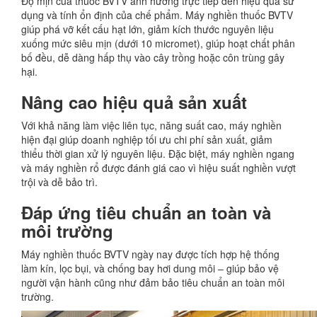
Độ mịn của thuốc BVTV ảnh hưởng trực tiếp đến hiệu quả sử
dụng và tính ổn định của chế phẩm. Máy nghiền thuốc BVTV
giúp phá vỡ kết cấu hạt lớn, giảm kích thước nguyên liệu
xuống mức siêu mịn (dưới 10 micromet), giúp hoạt chất phân
bố đều, dễ dàng hấp thụ vào cây trồng hoặc côn trùng gây
hại.
Nâng cao hiệu quả sản xuất
Với khả năng làm việc liên tục, năng suất cao, máy nghiền
hiện đại giúp doanh nghiệp tối ưu chi phí sản xuất, giảm
thiểu thời gian xử lý nguyên liệu. Đặc biệt, máy nghiền ngang
và máy nghiền rổ được đánh giá cao vì hiệu suất nghiền vượt
trội và dễ bảo trì.
Đáp ứng tiêu chuẩn an toàn và
môi trường
Máy nghiền thuốc BVTV ngày nay được tích hợp hệ thống
làm kín, lọc bụi, và chống bay hơi dung môi – giúp bảo vệ
người vận hành cũng như đảm bảo tiêu chuẩn an toàn môi
trường.