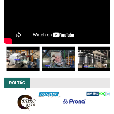
TỐI ƯU NĂNG SUẤT VÀ CHI PHÍ VỚI MÁY
KHUẤY 3 TRỤC CÔNG SUẤT LỚN
Tối ưu năng suất và tiết kiệm chi phí
hiệu quả với máy khuấy 3 trục công
suất lớn – giải pháp khuấy trộn...
NHỮNG LỖI THƯỜNG GẶP KHI VẬN HÀNH
MÁY KHUẤY SƠN NÂNG KHÍ VÀ CÁCH
KHẮC PHỤC
Tổng hợp lỗi thường gặp khi vận hành
máy khuấy sơn nâng khí 200 lít và cách
khắc phục hiệu quả giúp doanh
nghiệp...
MÁY NGHIỀN HỮU CƠ LỎNG: GIẢI PHÁP
TỐI ƯU VỚI CÔNG NGHỆ MÁY NGHIỀN
ĐỐI TÁC
NGANG CÁNH NGHIỀN CERAMIC
Máy nghiền hữu cơ lỏng sử dụng công
nghệ máy nghiền ngang cánh nghiền
ceramic giúp nâng cao độ mịn, hiệu
suất...
ĐẦU TƯ MÁY TRỘN PHÂN BÓN NẰM