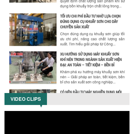
CHUYỀN SẢN XUẤT
Chọn đúng dụng cụ khuấy sơn giúp tối
ưu chi phí, nâng cao chất lượng sản
xuất. Tìm hiểu giải pháp từ Công...
XU HƯỚNG SỬ DỤNG MÁY KHUẤY SƠN
KHÍ NÉN TRONG NGÀNH SẢN XUẤT HIỆN
ĐẠI: AN TOÀN – TIẾT KIỆM – BỀN BỈ
Khám phá xu hướng máy khuấy sơn khí
nén – Giải pháp an toàn, tiết kiệm, bền
bỉ cho sản xuất sơn công nghiệp...
CÓ NÊN ĐẦU TƯ MÁY NGHIỀN DUNG MÔI
GIÁ RẺ CHO NGÀNH HÓA CHẤT?
Máy nghiền dung môi giá rẻ có thực sự
phù hợp với ngành hóa chất? Bài viết
phân tích ưu, nhược điểm của máy...
VIDEO CLIPS
5 LỢI ÍCH NỔI BẬT KHI SỬ DỤNG MÁY
KHUẤY SƠN DÙNG ĐIỆN TRONG SẢN XUẤT
Khám phá 5 lợi ích khi sử dụng máy
khuấy sơn dùng điện: nâng cao chất
lượng, tiết kiệm chi phí, tăng năng
suất,...