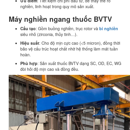
Ưu điểm
: Tiết kiệm chi phí đầu tư, dễ thay thế rổ
nghiền, linh hoạt trong quy mô sản xuất.
Máy nghiền ngang thuốc BVTV
Cấu tạo
: Gồm buồng nghiền, trục rotor và
bi nghiền
siêu nhỏ (zirconia, thủy tinh…).
Hiệu suất
: Cho độ mịn cực cao (<5 micron), đồng thời
bảo vệ cấu trúc hoạt chất nhờ hệ thống làm mát tuần
hoàn.
Phù hợp
: Sản xuất thuốc BVTV dạng SC, OD, EC, WG
đòi hỏi độ mịn cao và đồng đều.