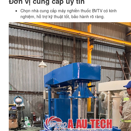
Đơn vị cung cấp uy tín
Chọn nhà cung cấp máy nghiền thuốc BVTV có kinh
nghiệm, hỗ trợ kỹ thuật tốt, bảo hành rõ ràng.