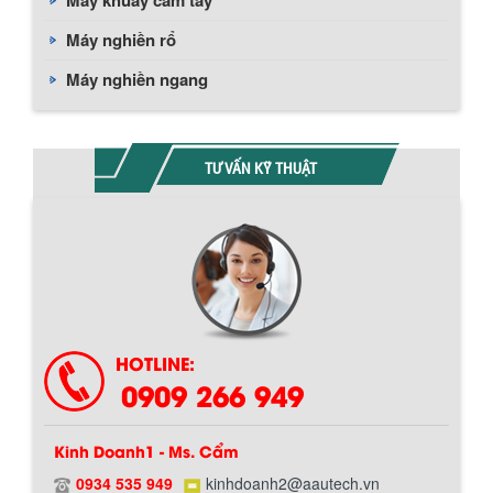
Máy khuấy cầm tay
Máy nghiền rổ
Máy nghiền ngang
TƯ VẤN KỸ THUẬT
HOTLINE:
0909 266 949
Kinh Doanh1 - Ms. Cẩm
0934 535 949
kinhdoanh2@aautech.vn