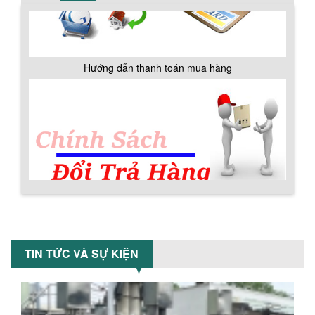
trộn các loại bột khô trong các ngành...
Chính sách đổi trả hàng
VÌ SAO DOANH NGHIỆP NÊN CHỌN MÁY
NGHIỀN MÀU SƠN Á ÂU?
Khám phá lý do doanh nghiệp nên
chọn máy nghiền màu sơn Á Âu: hiệu
suất cao, kiểm soát nhiệt tốt, tiết kiệm
chi...
ƯU ĐÃI ĐẶC BIỆT: GIÁ MÁY KHUẤY SƠN
Chính sách bảo hành
CÔNG NGHIỆP GIẢM SỐC
Ưu đãi đặc biệt: Giá máy khuấy sơn
công nghiệp giảm sốc lên đến 20%.
Tiết kiệm chi phí, nhận ngay máy
khuấy...
TỐI ƯU CHI PHÍ SẢN XUẤT VỚI MÁY TRỘN
SƠN CÔNG NGHIỆP HIỆN ĐẠI
TIN TỨC VÀ SỰ KIỆN
Khám phá cách máy trộn sơn công
nghiệp giúp doanh nghiệp tiết kiệm
nguyên liệu, nhân công và chi phí vận
hành. Giải...