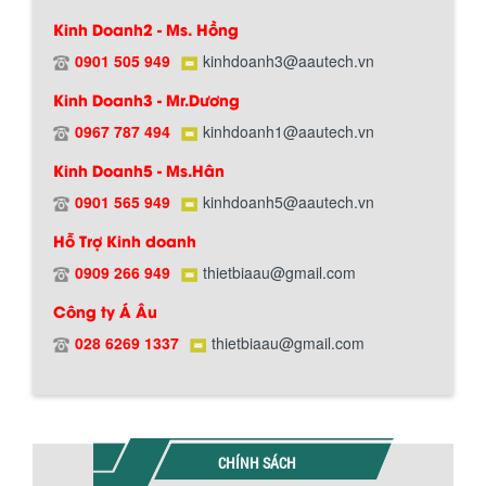
Kinh Doanh2 - Ms. Hồng
0901 505 949
kinhdoanh3@aautech.vn
Chính sách giao hàng
Kinh Doanh3 - Mr.Dương
0967 787 494
kinhdoanh1@aautech.vn
BỒN CHỨA GIẢI NHIỆT SƠN, MỰC IN
Kinh Doanh5 - Ms.Hân
Bồn chứa giải nhiệt sơn, mực in có cấu
tạo gồm 2 lớp inox và được dùng để
0901 565 949
kinhdoanh5@aautech.vn
làm giảm nhiệt độ của nguyên...
Hỗ Trợ Kinh doanh
0909 266 949
thietbiaau@gmail.com
MÁY TRỘN BỘT KHÔ 500KG
Công ty Á Âu
Máy trộn bột khô 500kg được thiết kế
Hướng dẫn thanh toán mua hàng
thân bồn nằm ngang, với cánh trộn bột
028 6269 1337
thietbiaau@gmail.com
xoay đảo thuận nghịch. Vật liệu...
MÁY TRỘN BỘT KHÔ 200KG
Máy trộn bột khô 200kg được gia công
CHÍNH SÁCH
sản xuất tại công ty Á Âu. Máy dùng