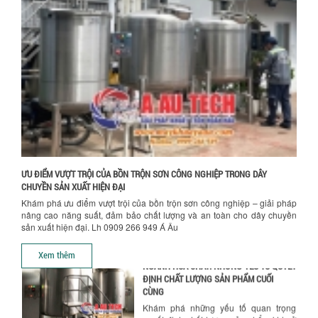
NHỮNG TIÊU CHÍ QUAN TRỌNG KHI LỰA
CHỌN MÁY KHUẤY TRỘN HÓA CHẤT CHO
NHÀ MÁY
Khám phá những tiêu chí quan trọng
giúp doanh nghiệp lựa chọn máy khuấy
trộn hóa chất phù hợp. Từ máy khuấy
Chính sách giao hàng
hóa...
NHỮNG YẾU TỐ QUYẾT ĐỊNH KHI CHỌN
BỒN KHUẤY SƠN: VẬT LIỆU, DUNG TÍCH VÀ
CÔNG SUẤT KHUẤY
Khám phá các yếu tố quan trọng khi
chọn bồn khuấy sơn: Vật liệu, dung tích
và công suất khuấy. Giải pháp tối...
ƯU ĐIỂM VƯỢT TRỘI CỦA BỒN TRỘN SƠN CÔNG NGHIỆP TRONG DÂY
CHUYỀN SẢN XUẤT HIỆN ĐẠI
BỒN KHUẤY TRỘN CHẤT LỎNG CHO
Khám phá ưu điểm vượt trội của bồn trộn sơn công nghiệp – giải pháp
NGÀNH HÓA CHẤT: NHỮNG YẾU TỐ QUYẾT
nâng cao năng suất, đảm bảo chất lượng và an toàn cho dây chuyền
ĐỊNH CHẤT LƯỢNG SẢN PHẨM CUỐI
sản xuất hiện đại. Lh 0909 266 949 Á Âu
CÙNG
Hướng dẫn thanh toán mua hàng
Khám phá những yếu tố quan trọng
Xem thêm
quyết định chất lượng sản phẩm khi sử
dụng bồn khuấy trộn chất lỏng trong...
TỐI ƯU CHI PHÍ ĐẦU TƯ NHỜ LỰA CHỌN
ĐÚNG DỤNG CỤ KHUẤY SƠN CHO DÂY