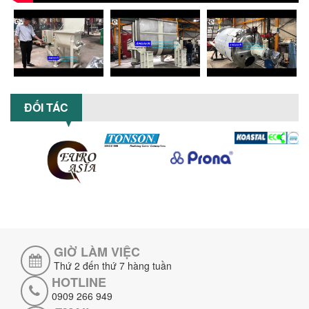
KHUẤY SƠN DÙNG ĐIỆN TRONG SẢN XUẤT
Khám phá 5 lợi ích khi sử dụng máy
khuấy sơn dùng điện: nâng cao chất
lượng, tiết kiệm chi phí, tăng năng
suất,...
TỐI ƯU NĂNG SUẤT VÀ CHI PHÍ VỚI MÁY
KHUẤY 3 TRỤC CÔNG SUẤT LỚN
ĐỐI TÁC
Tối ưu năng suất và tiết kiệm chi phí
hiệu quả với máy khuấy 3 trục công
suất lớn – giải pháp khuấy trộn...
NHỮNG LỖI THƯỜNG GẶP KHI VẬN HÀNH
MÁY KHUẤY SƠN NÂNG KHÍ VÀ CÁCH
KHẮC PHỤC
Tổng hợp lỗi thường gặp khi vận hành
máy khuấy sơn nâng khí 200 lít và cách
khắc phục hiệu quả giúp doanh
nghiệp...
GIỜ LÀM VIỆC
MÁY NGHIỀN HỮU CƠ LỎNG: GIẢI PHÁP
Thứ 2 đến thứ 7 hàng tuần
TỐI ƯU VỚI CÔNG NGHỆ MÁY NGHIỀN
HOTLINE
NGANG CÁNH NGHIỀN CERAMIC
0909 266 949
Máy nghiền hữu cơ lỏng sử dụng công