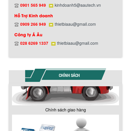
0901 565 949
kinhdoanh5@aautech.vn
Hỗ Trợ Kinh doanh
0909 266 949
thietbiaau@gmail.com
Công ty Á Âu
028 6269 1337
thietbiaau@gmail.com
BỒN CHỨA GIẢI NHIỆT SƠN, MỰC IN
Bồn chứa giải nhiệt sơn, mực in có cấu
CHÍNH SÁCH
tạo gồm 2 lớp inox và được dùng để
làm giảm nhiệt độ của nguyên...
MÁY TRỘN BỘT KHÔ 500KG
Chính sách giao hàng
Máy trộn bột khô 500kg được thiết kế
thân bồn nằm ngang, với cánh trộn bột
xoay đảo thuận nghịch. Vật liệu...