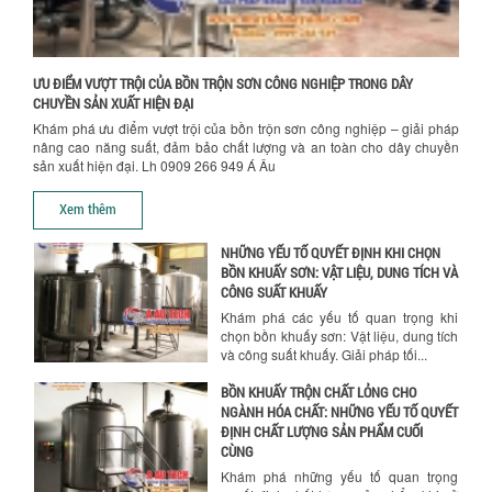
Khám phá cách máy trộn sơn công
nghiệp giúp doanh nghiệp tiết kiệm
nguyên liệu, nhân công và chi phí vận
hành. Giải...
Chính sách bảo hành
ƯU ĐIỂM VƯỢT TRỘI CỦA BỒN TRỘN SƠN CÔNG NGHIỆP TRONG DÂY
NHỮNG TIÊU CHÍ QUAN TRỌNG KHI LỰA
CHUYỀN SẢN XUẤT HIỆN ĐẠI
CHỌN MÁY KHUẤY TRỘN HÓA CHẤT CHO
Khám phá ưu điểm vượt trội của bồn trộn sơn công nghiệp – giải pháp
NHÀ MÁY
nâng cao năng suất, đảm bảo chất lượng và an toàn cho dây chuyền
Khám phá những tiêu chí quan trọng
sản xuất hiện đại. Lh 0909 266 949 Á Âu
giúp doanh nghiệp lựa chọn máy khuấy
trộn hóa chất phù hợp. Từ máy khuấy
Xem thêm
hóa...
NHỮNG YẾU TỐ QUYẾT ĐỊNH KHI CHỌN
BỒN KHUẤY SƠN: VẬT LIỆU, DUNG TÍCH VÀ
CÔNG SUẤT KHUẤY
Khám phá các yếu tố quan trọng khi
chọn bồn khuấy sơn: Vật liệu, dung tích
và công suất khuấy. Giải pháp tối...
BỒN KHUẤY TRỘN CHẤT LỎNG CHO
NGÀNH HÓA CHẤT: NHỮNG YẾU TỐ QUYẾT
ĐỊNH CHẤT LƯỢNG SẢN PHẨM CUỐI
Chính sách giao hàng
CÙNG
Khám phá những yếu tố quan trọng