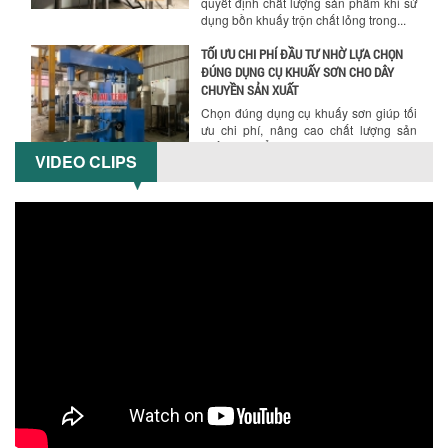
quyết định chất lượng sản phẩm khi sử
dụng bồn khuấy trộn chất lỏng trong...
TỐI ƯU CHI PHÍ ĐẦU TƯ NHỜ LỰA CHỌN
ĐÚNG DỤNG CỤ KHUẤY SƠN CHO DÂY
CHUYỀN SẢN XUẤT
Chọn đúng dụng cụ khuấy sơn giúp tối
ưu chi phí, nâng cao chất lượng sản
xuất. Tìm hiểu giải pháp từ Công...
VIDEO CLIPS
XU HƯỚNG SỬ DỤNG MÁY KHUẤY SƠN
KHÍ NÉN TRONG NGÀNH SẢN XUẤT HIỆN
Hướng dẫn thanh toán mua hàng
ĐẠI: AN TOÀN – TIẾT KIỆM – BỀN BỈ
Khám phá xu hướng máy khuấy sơn khí
nén – Giải pháp an toàn, tiết kiệm, bền
bỉ cho sản xuất sơn công nghiệp...
CÓ NÊN ĐẦU TƯ MÁY NGHIỀN DUNG MÔI
GIÁ RẺ CHO NGÀNH HÓA CHẤT?
Máy nghiền dung môi giá rẻ có thực sự
phù hợp với ngành hóa chất? Bài viết
phân tích ưu, nhược điểm của máy...
5 LỢI ÍCH NỔI BẬT KHI SỬ DỤNG MÁY