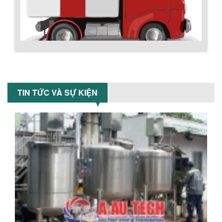
MÁY TRỘN BỘT KHÔ 200KG
Máy trộn bột khô 200kg được gia công
sản xuất tại công ty Á Âu. Máy dùng
trộn các loại bột khô trong các ngành...
Chính sách giao hàng
VÌ SAO DOANH NGHIỆP NÊN CHỌN MÁY
TIN TỨC VÀ SỰ KIỆN
NGHIỀN MÀU SƠN Á ÂU?
Khám phá lý do doanh nghiệp nên
chọn máy nghiền màu sơn Á Âu: hiệu
suất cao, kiểm soát nhiệt tốt, tiết kiệm
chi...
ƯU ĐÃI ĐẶC BIỆT: GIÁ MÁY KHUẤY SƠN
CÔNG NGHIỆP GIẢM SỐC
Ưu đãi đặc biệt: Giá máy khuấy sơn
công nghiệp giảm sốc lên đến 20%.
Hướng dẫn thanh toán mua hàng
Tiết kiệm chi phí, nhận ngay máy
khuấy...
TỐI ƯU CHI PHÍ SẢN XUẤT VỚI MÁY TRỘN