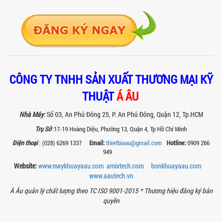
đình về hiệu quả, năng suất và...
SO SÁNH MÁY KHUẤY PHÒNG NỔ VỚI MÁY
KHUẤY THƯỜNG: KHÁC BIỆT VÀ GIÁ TRỊ
MANG LẠI
So sánh máy khuấy phòng nổ và máy
khuấy thường chi tiết: sự khác biệt về an
toàn, giá trị mang lại, ứng dụng...
CÔNG TY TNHH SẢN XUẤT THƯƠNG MẠI KỸ
TAY KẸP THÙNG TRÊN MÁY KHUẤY SƠN
30HP: TĂNG ĐỘ ỔN ĐỊNH VÀ AN TOÀN KHI
THUẬT
Á ÂU
VẬN HÀNH
Tay kẹp thùng trên máy khuấy sơn
Nhà Máy
:
Số 03, An Phú Đông 25, P. An Phú Đông, Quận 12, Tp.HCM
30HP giúp giữ ổn định thùng chứa, đảm
bảo an toàn khi vận hành và nâng cao
Trụ Sở
:17-19 Hoàng Diệu, Phường 13, Quận 4, Tp Hồ Chí Minh
chất...
Điện thoại
: (028) 6269 1337
Email:
thietbiaau@gmail.com
Hotline:
0909 266
949
BỒN KHUẤY SÀN THAO TÁC – GIẢI PHÁP
TOÀN DIỆN CHO SẢN XUẤT THỰC PHẨM,
Website:
www.maykhuayaau.com
amixtech.com
bonkhuayaau.com
MỸ PHẨM VÀ HÓA CHẤT
www.
aautech.vn
Khám phá thiết kế bồn khuấy sàn thao
Á Âu quản lý chất lượng theo TC ISO 9001-2015 *
Thương hiệu đăng ký bản
tác inox an toàn, tiện lợi, phù hợp sản
xuất thực phẩm, mỹ phẩm, hóa chất....
quyền
VÌ SAO CÁC XƯỞNG SƠN NÊN CHỌN MÁY