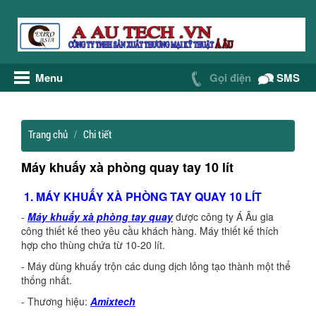
Menu
Gọi điện
SMS
Trang chủ
Chi tiết
Máy khuấy xà phòng quay tay 10 lít
1. MÁY KHUẤY XÀ PHÒNG TAY QUAY 10 LÍT
-
Máy khuấy xà phòng tay quay
được công ty Á Âu gia
công thiết kế theo yêu cầu khách hàng. Máy thiết kế thích
hợp cho thùng chứa từ 10-20 lít.
- Máy dùng khuấy trộn các dung dịch lỏng tạo thành một thể
thống nhất.
- Thương hiệu:
Amixtech