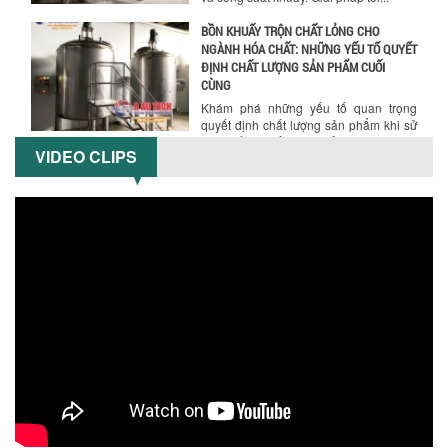
Khám phá những yếu tố quan trọng
quyết định chất lượng sản phẩm khi sử
dụng bồn khuấy trộn chất lỏng trong...
TỐI ƯU CHI PHÍ ĐẦU TƯ NHỜ LỰA CHỌN
ĐÚNG DỤNG CỤ KHUẤY SƠN CHO DÂY
CHUYỀN SẢN XUẤT
Chọn đúng dụng cụ khuấy sơn giúp tối
VIDEO CLIPS
ưu chi phí, nâng cao chất lượng sản
xuất. Tìm hiểu giải pháp từ Công...
XU HƯỚNG SỬ DỤNG MÁY KHUẤY SƠN
KHÍ NÉN TRONG NGÀNH SẢN XUẤT HIỆN
ĐẠI: AN TOÀN – TIẾT KIỆM – BỀN BỈ
Khám phá xu hướng máy khuấy sơn khí
nén – Giải pháp an toàn, tiết kiệm, bền
bỉ cho sản xuất sơn công nghiệp...
CÓ NÊN ĐẦU TƯ MÁY NGHIỀN DUNG MÔI
GIÁ RẺ CHO NGÀNH HÓA CHẤT?
Máy nghiền dung môi giá rẻ có thực sự
phù hợp với ngành hóa chất? Bài viết
phân tích ưu, nhược điểm của máy...