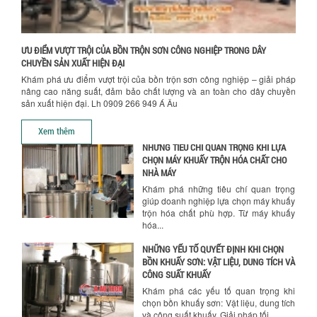
SƠN CÔNG NGHIỆP HIỆN ĐẠI
Khám phá cách máy trộn sơn công
nghiệp giúp doanh nghiệp tiết kiệm
nguyên liệu, nhân công và chi phí vận
ƯU ĐIỂM VƯỢT TRỘI CỦA BỒN TRỘN SƠN CÔNG NGHIỆP TRONG DÂY
hành. Giải...
CHUYỀN SẢN XUẤT HIỆN ĐẠI
Khám phá ưu điểm vượt trội của bồn trộn sơn công nghiệp – giải pháp
NHỮNG TIÊU CHÍ QUAN TRỌNG KHI LỰA
nâng cao năng suất, đảm bảo chất lượng và an toàn cho dây chuyền
CHỌN MÁY KHUẤY TRỘN HÓA CHẤT CHO
sản xuất hiện đại. Lh 0909 266 949 Á Âu
NHÀ MÁY
Khám phá những tiêu chí quan trọng
Xem thêm
giúp doanh nghiệp lựa chọn máy khuấy
trộn hóa chất phù hợp. Từ máy khuấy
hóa...
NHỮNG YẾU TỐ QUYẾT ĐỊNH KHI CHỌN
BỒN KHUẤY SƠN: VẬT LIỆU, DUNG TÍCH VÀ
CÔNG SUẤT KHUẤY
Khám phá các yếu tố quan trọng khi
chọn bồn khuấy sơn: Vật liệu, dung tích
và công suất khuấy. Giải pháp tối...
BỒN KHUẤY TRỘN CHẤT LỎNG CHO
NGÀNH HÓA CHẤT: NHỮNG YẾU TỐ QUYẾT
ĐỊNH CHẤT LƯỢNG SẢN PHẨM CUỐI
CÙNG