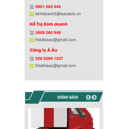
Hướng dẫn thanh toán mua hàng
0901 565 949
kinhdoanh5@aautech.vn
Hỗ Trợ Kinh doanh
0909 266 949
thietbiaau@gmail.com
Chính sách đổi trả hàng
Công ty Á Âu
028 6269 1337
thietbiaau@gmail.com
Chính sách bảo hành
CHÍNH SÁCH