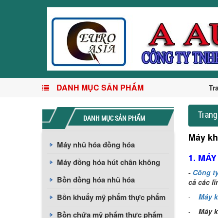
DANH MỤC SẢN PHẨM
Tr
Trang
DANH MỤC SẢN PHẨM
Máy kh
Máy nhũ hóa đồng hóa
1. MÁ
Máy đồng hóa hút chân không
-
C
ông t
Bồn đồng hóa nhũ hóa
cả các l
Bồn khuấy mỹ phẩm thực phẩm
-
Máy k
-
Máy k
Bồn chứa mỹ phẩm thực phẩm