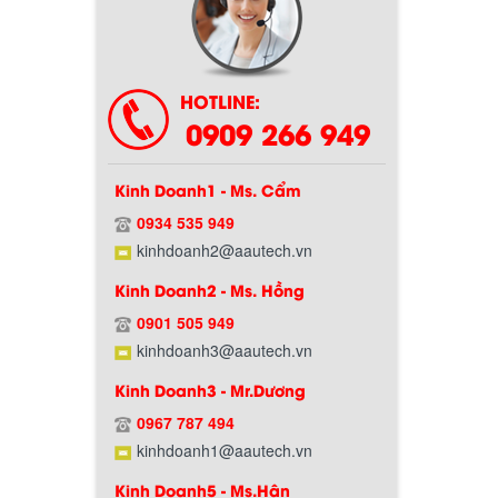
Chính sách bảo hành
HOTLINE:
0909 266 949
Kinh Doanh1 - Ms. Cẩm
0934 535 949
kinhdoanh2@aautech.vn
Kinh Doanh2 - Ms. Hồng
Chính sách giao hàng
0901 505 949
kinhdoanh3@aautech.vn
Kinh Doanh3 - Mr.Dương
0967 787 494
kinhdoanh1@aautech.vn
Kinh Doanh5 - Ms.Hân