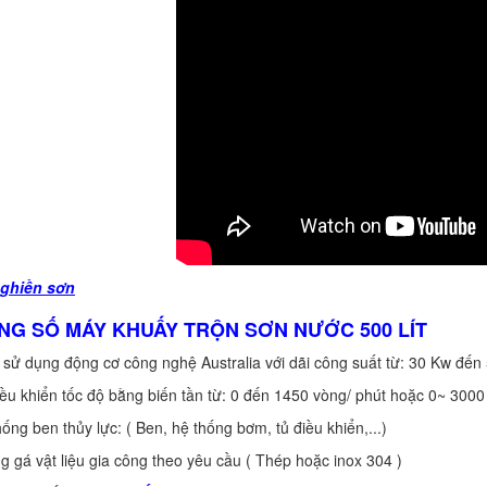
ghiền sơn
ÔNG SỐ MÁY KHUẤY TRỘN SƠN NƯỚC 500 LÍT
 dụng động cơ công nghệ Australia với dãi công suất từ: 30 Kw đến
 khiển tốc độ bằng biến tần từ: 0 đến 1450 vòng/ phút hoặc 0~ 3000
g ben thủy lực: ( Ben, hệ thống bơm, tủ điều khiển,...)
á vật liệu gia công theo yêu cầu ( Thép hoặc inox 304 )