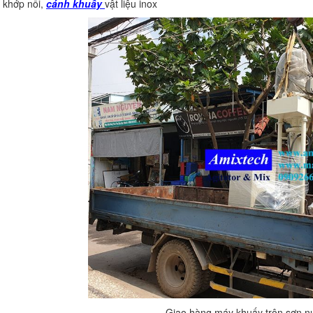
khớp nối,
cánh khuấy
vật liệu inox
Giao hàng máy khuấy trộn sơn nư