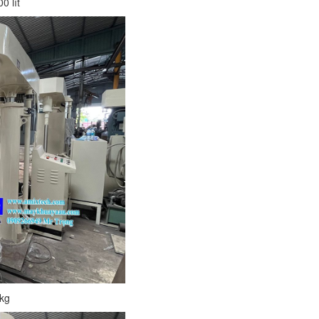
0 lít
kg