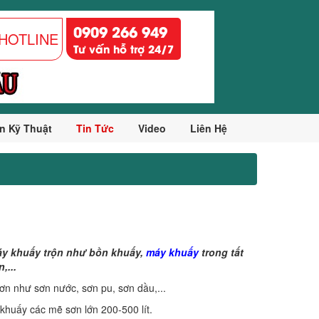
0909 266 949
HOTLINE
Tư vấn hỗ trợ 24/7
n Kỹ Thuật
Tin Tức
Video
Liên Hệ
máy khuấy trộn như
bồn khuấy
,
máy khuấy
trong tất
,...
n như sơn nước, sơn pu, sơn dầu,...
huấy các mẽ sơn lớn 200-500 lít.