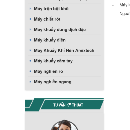
- Máy kh
Máy trộn bột khô
- Ngoài k
Máy chiết rót
Máy khuấy dung dịch đặc
Máy khuấy điện
Máy Khuấy Khí Nén Amixtech
Máy khuấy cầm tay
Máy nghiền rổ
Máy nghiền ngang
TƯ VẤN KỸ THUẬT