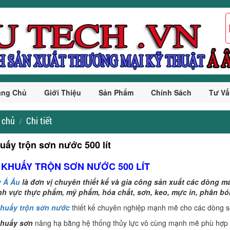
ang Chủ
Giới Thiệu
Sản Phẩm
Chính Sách
Tư Vấ
 chủ
Chi tiết
uấy trộn sơn nước 500 lít
Y KHUẤY TRỘN SƠN NƯỚC 500 LÍT
y Á Âu
là đơn vị chuyên thiết kế và gia công sản xuất các dòng 
ĩnh vực thực phẩm, mỹ phẩm, hóa chất, sơn, keo, mực in, phân bón
huấy trộn sơn
nước
thiết kế chuyên nghiệp mạnh mẽ cho các dòng sơ
huấy sơn
nâng hạ bằng hệ thống thủy lực vô cùng mạnh mẽ phù hợp k