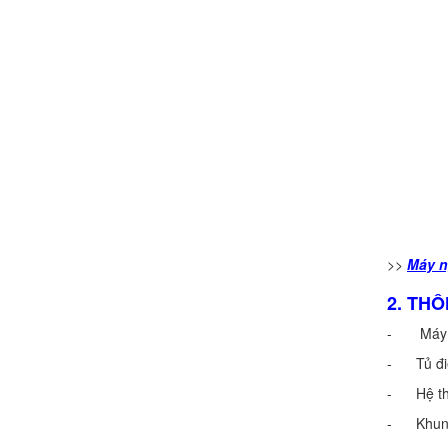
>>
Máy n
2. TH
- Máy sử
- Tủ điều
- Hệ thốn
- Khung g