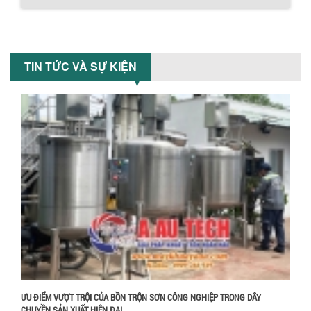
nguyên liệu, nhân công và chi phí vận
hành. Giải...
NHỮNG TIÊU CHÍ QUAN TRỌNG KHI LỰA
CHỌN MÁY KHUẤY TRỘN HÓA CHẤT CHO
Chính sách giao hàng
TIN TỨC VÀ SỰ KIỆN
NHÀ MÁY
Khám phá những tiêu chí quan trọng
giúp doanh nghiệp lựa chọn máy khuấy
trộn hóa chất phù hợp. Từ máy khuấy
hóa...
NHỮNG YẾU TỐ QUYẾT ĐỊNH KHI CHỌN
BỒN KHUẤY SƠN: VẬT LIỆU, DUNG TÍCH VÀ
CÔNG SUẤT KHUẤY
Khám phá các yếu tố quan trọng khi
chọn bồn khuấy sơn: Vật liệu, dung tích
và công suất khuấy. Giải pháp tối...
Hướng dẫn thanh toán mua hàng
BỒN KHUẤY TRỘN CHẤT LỎNG CHO
NGÀNH HÓA CHẤT: NHỮNG YẾU TỐ QUYẾT
ĐỊNH CHẤT LƯỢNG SẢN PHẨM CUỐI
CÙNG
Khám phá những yếu tố quan trọng
quyết định chất lượng sản phẩm khi sử
ƯU ĐIỂM VƯỢT TRỘI CỦA BỒN TRỘN SƠN CÔNG NGHIỆP TRONG DÂY
dụng bồn khuấy trộn chất lỏng trong...
CHUYỀN SẢN XUẤT HIỆN ĐẠI