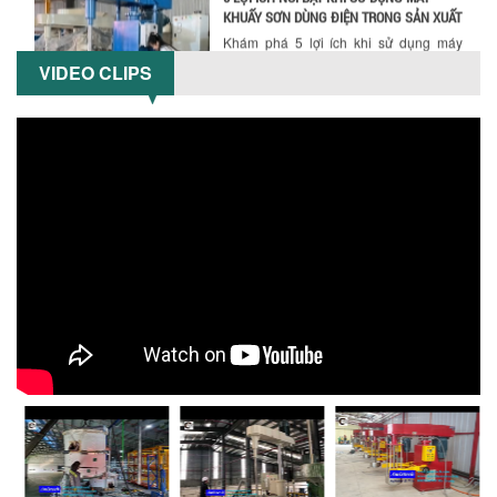
khuấy sơn dùng điện: nâng cao chất
lượng, tiết kiệm chi phí, tăng năng
suất,...
VIDEO CLIPS
TỐI ƯU NĂNG SUẤT VÀ CHI PHÍ VỚI MÁY
KHUẤY 3 TRỤC CÔNG SUẤT LỚN
Tối ưu năng suất và tiết kiệm chi phí
hiệu quả với máy khuấy 3 trục công
suất lớn – giải pháp khuấy trộn...
NHỮNG LỖI THƯỜNG GẶP KHI VẬN HÀNH
MÁY KHUẤY SƠN NÂNG KHÍ VÀ CÁCH
KHẮC PHỤC
Tổng hợp lỗi thường gặp khi vận hành
máy khuấy sơn nâng khí 200 lít và cách
khắc phục hiệu quả giúp doanh
nghiệp...
MÁY NGHIỀN HỮU CƠ LỎNG: GIẢI PHÁP
TỐI ƯU VỚI CÔNG NGHỆ MÁY NGHIỀN
NGANG CÁNH NGHIỀN CERAMIC
Máy nghiền hữu cơ lỏng sử dụng công
nghệ máy nghiền ngang cánh nghiền
ceramic giúp nâng cao độ mịn, hiệu