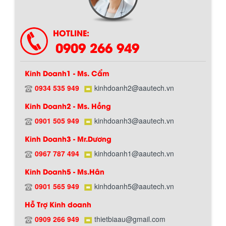
Chính sách giao hàng
HOTLINE:
0909 266 949
Kinh Doanh1 - Ms. Cẩm
0934 535 949
kinhdoanh2@aautech.vn
BỒN CHỨA GIẢI NHIỆT SƠN, MỰC IN
Kinh Doanh2 - Ms. Hồng
Bồn chứa giải nhiệt sơn, mực in có cấu
tạo gồm 2 lớp inox và được dùng để
0901 505 949
kinhdoanh3@aautech.vn
làm giảm nhiệt độ của nguyên...
Kinh Doanh3 - Mr.Dương
Hướng dẫn thanh toán mua hàng
0967 787 494
kinhdoanh1@aautech.vn
MÁY TRỘN BỘT KHÔ 500KG
Kinh Doanh5 - Ms.Hân
Máy trộn bột khô 500kg được thiết kế
thân bồn nằm ngang, với cánh trộn bột
0901 565 949
kinhdoanh5@aautech.vn
xoay đảo thuận nghịch. Vật liệu...
Hỗ Trợ Kinh doanh
0909 266 949
thietbiaau@gmail.com