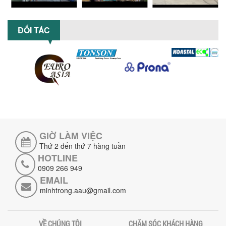
suất...
ĐẦU TƯ MÁY TRỘN PHÂN BÓN NẰM
ĐỐI TÁC
NGANG: LỢI ÍCH LÂU DÀI CHO DOANH
NGHIỆP SẢN XUẤT NÔNG NGHIỆP
Tìm hiểu lợi ích khi đầu tư máy trộn
phân bón nằm ngang: nâng cao hiệu
suất trộn, tiết kiệm chi phí, đảm bảo...
NHỮNG LƯU Ý KHI LẮP ĐẶT VÀ VẬN
HÀNH MÁY KHUẤY HÓA CHẤT KHÍ NÉN AN
TOÀN, HIỆU QUẢ
Hướng dẫn chi tiết những lưu ý khi lắp
đặt và vận hành máy khuấy hóa chất
GIỜ LÀM VIỆC
khí nén để đảm bảo an toàn, hiệu...
Thứ 2 đến thứ 7 hàng tuần
SO SÁNH MÁY TRỘN BỘT KHÔ CÔNG
HOTLINE
NGHIỆP VÀ MÁY TRỘN BỘT GIA ĐÌNH:
0909 266 949
KHÁC BIỆT VỀ HIỆU QUẢ & NĂNG SUẤT
EMAIL
Tìm hiểu sự khác biệt giữa máy trộn bột
minhtrong.aau@gmail.com
khô công nghiệp và máy trộn bột gia
đình về hiệu quả, năng suất và...
SO SÁNH MÁY KHUẤY PHÒNG NỔ VỚI MÁY
VỀ CHÚNG TÔI
CHĂM SÓC KHÁCH HÀNG