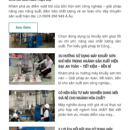
Khám phá ưu điểm vượt trội của bồn trộn sơn công nghiệp – giải pháp
TỐI ƯU CHI PHÍ ĐẦU TƯ NHỜ LỰA CHỌN
nâng cao năng suất, đảm bảo chất lượng và an toàn cho dây chuyền
ĐÚNG DỤNG CỤ KHUẤY SƠN CHO DÂY
sản xuất hiện đại. Lh 0909 266 949 Á Âu
CHUYỀN SẢN XUẤT
Chọn đúng dụng cụ khuấy sơn giúp tối
Xem thêm
ưu chi phí, nâng cao chất lượng sản
xuất. Tìm hiểu giải pháp từ Công...
XU HƯỚNG SỬ DỤNG MÁY KHUẤY SƠN
KHÍ NÉN TRONG NGÀNH SẢN XUẤT HIỆN
ĐẠI: AN TOÀN – TIẾT KIỆM – BỀN BỈ
Khám phá xu hướng máy khuấy sơn khí
nén – Giải pháp an toàn, tiết kiệm, bền
bỉ cho sản xuất sơn công nghiệp...
CÓ NÊN ĐẦU TƯ MÁY NGHIỀN DUNG MÔI
GIÁ RẺ CHO NGÀNH HÓA CHẤT?
Máy nghiền dung môi giá rẻ có thực sự
phù hợp với ngành hóa chất? Bài viết
phân tích ưu, nhược điểm của máy...
5 LỢI ÍCH NỔI BẬT KHI SỬ DỤNG MÁY
KHUẤY SƠN DÙNG ĐIỆN TRONG SẢN XUẤT
Khám phá 5 lợi ích khi sử dụng máy