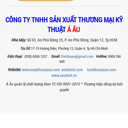
cho các xưởng sơn: chính xác, tiết...
BÊN TRONG NHÀ MÁY Á ÂU: HÀNH TRÌNH
CÔNG TY TNHH SẢN XUẤT THƯƠNG MẠI KỸ
TẠO NÊN NHỮNG CHIẾC BỒN KHUẤY INOX
ĐẠT CHUẨN
THUẬT
Á ÂU
Khám phá quy trình gia công bồn khuấy
inox tại nhà máy Á Âu – nơi tạo ra thiết
Nhà Máy
:
Số 03, An Phú Đông 25, P. An Phú Đông, Quận 12, Tp.HCM
bị chuẩn kỹ thuật, bền bỉ, theo...
Trụ Sở
:17-19 Hoàng Diệu, Phường 13, Quận 4, Tp Hồ Chí Minh
MÁY NGHIỀN THUỐC BVTV – GIẢI PHÁP
Điện thoại
: (028) 6269 1337
Email:
thietbiaau@gmail.com
Hotline:
0909 266
TỐI ƯU TRONG SẢN XUẤT NÔNG DƯỢC
949
HIỆN ĐẠI
Website:
www.maykhuayaau.com
amixtech.com
bonkhuayaau.com
Máy nghiền thuốc BVTV giúp tối ưu độ
mịn, nâng cao hiệu quả sản xuất và
www.
aautech.vn
đảm bảo chất lượng chế phẩm nông...
Á Âu quản lý chất lượng theo TC ISO 9001-2015 *
Thương hiệu đăng ký bản
TIÊU CHÍ QUAN TRỌNG KHI CHỌN MUA
quyền
MÁY NGHIỀN RỔ CHO NGÀNH SƠN – MỰC
IN
Chọn máy nghiền rổ đúng giúp tăng độ
mịn sơn, mực in và tiết kiệm chi phí.
Xem ngay các tiêu chí kỹ thuật quan...
MÁY NGHIỀN SƠN THÍ NGHIỆM LÀ GÌ?