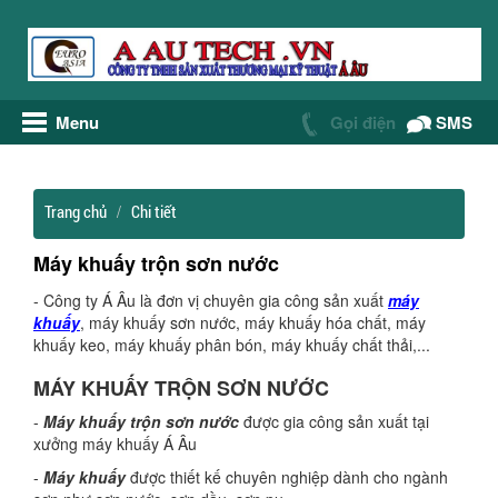
Menu
Gọi điện
SMS
Trang chủ
Chi tiết
Máy khuấy trộn sơn nước
- Công ty Á Âu là đơn vị chuyên gia công sản xuất
máy
khuấy
, máy khuấy sơn nước, máy khuấy hóa chất, máy
khuấy keo, máy khuấy phân bón, máy khuấy chất thải,...
MÁY KHUẤY TRỘN SƠN NƯỚC
-
Máy khuấy trộn sơn nước
được gia công sản xuất tại
xưởng máy khuấy Á Âu
-
Máy khuấy
được thiết kế chuyên nghiệp dành cho ngành