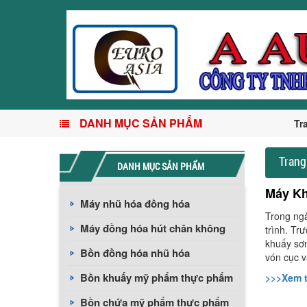
DANH MỤC SẢN PHẨM
Tr
Trang
DANH MỤC SẢN PHẨM
Máy Kh
Máy nhũ hóa đồng hóa
Trong ngà
Máy đồng hóa hút chân không
trình. Tr
khuấy sơn
Bồn đồng hóa nhũ hóa
vón cục 
Bồn khuấy mỹ phẩm thực phẩm
>>>Xem t
Bồn chứa mỹ phẩm thực phẩm