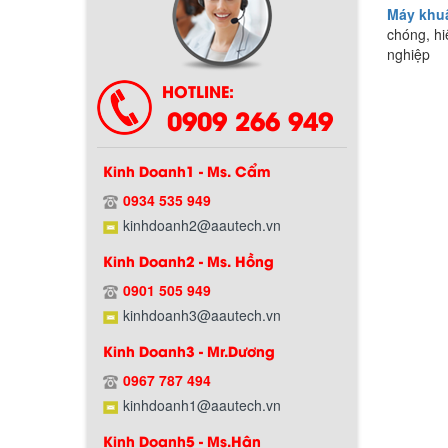
Máy khu
chóng, hi
nghiệp
HOTLINE:
0909 266 949
Kinh Doanh1 - Ms. Cẩm
0934 535 949
Chính sách bảo hành
kinhdoanh2@aautech.vn
Kinh Doanh2 - Ms. Hồng
0901 505 949
kinhdoanh3@aautech.vn
Kinh Doanh3 - Mr.Dương
0967 787 494
kinhdoanh1@aautech.vn
Kinh Doanh5 - Ms.Hân