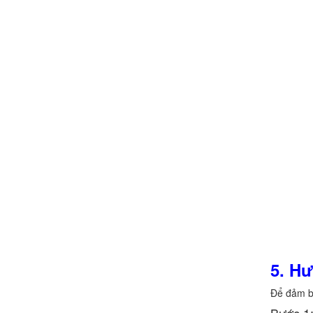
5. H
Để đảm bả