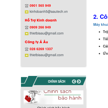
Chính sách giao hàng
0901 565 949
kinhdoanh5@aautech.vn
2. C
Hỗ Trợ Kinh doanh
Máy khuấ
0909 266 949
Tr
thietbiaau@gmail.com
Tiế
Công ty Á Âu
Hướng dẫn thanh toán mua hàng
Cả
028 6269 1337
Ứn
thietbiaau@gmail.com
CHÍNH SÁCH
Chính sách đổi trả hàng