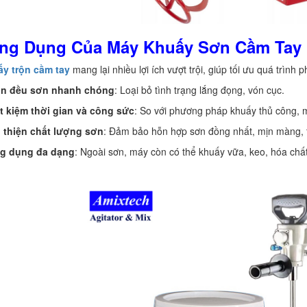
ông Dụng Của Máy Khuấy Sơn Cầm Tay
y trộn cầm tay
mang lại nhiều lợi ích vượt trội, giúp tối ưu quá trình p
ộn đều sơn nhanh chóng
: Loại bỏ tình trạng lắng đọng, vón cục.
t kiệm thời gian và công sức
: So với phương pháp khuấy thủ công, m
i thiện chất lượng sơn
: Đảm bảo hỗn hợp sơn đồng nhất, mịn màng, t
g dụng đa dạng
: Ngoài sơn, máy còn có thể khuấy vữa, keo, hóa chất