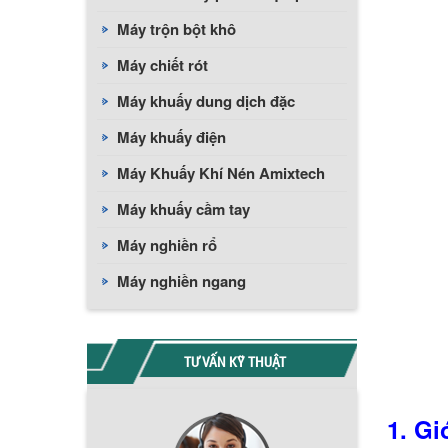
Máy trộn bột khô
Máy chiết rót
Máy khuấy dung dịch đặc
Máy khuấy điện
Máy Khuấy Khí Nén Amixtech
Máy khuấy cầm tay
Máy nghiền rổ
Máy nghiền ngang
TƯ VẤN KỸ THUẬT
1. G