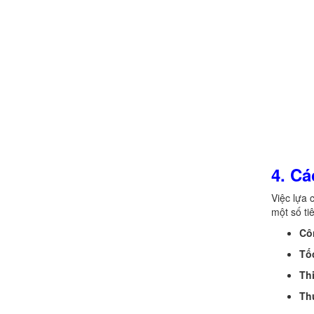
4. C
Việc lựa 
một số ti
Cô
Tố
Th
Th