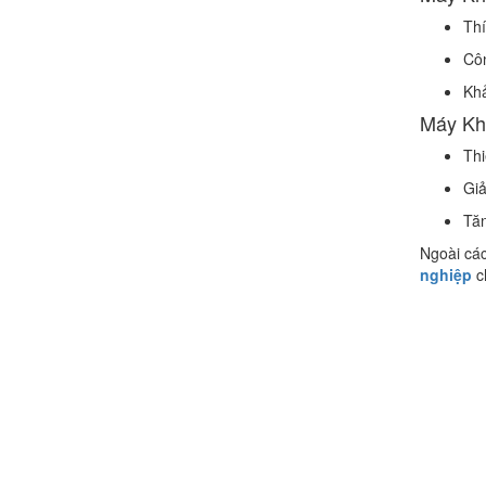
Thí
Cô
Khả
Máy Kh
Chính sách đổi trả hàng
Thi
Giả
Tăn
Ngoài các
nghiệp
c