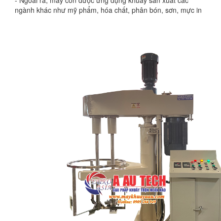
- Ngoài ra, máy còn được ứng dụng khuấy sản xuất các
ngành khác như mỹ phẩm, hóa chất, phân bón, sơn, mực in