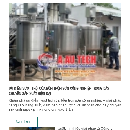
NHỮNG YẾU TỐ QUYẾT ĐỊNH KHI CHỌN
BỒN KHUẤY SƠN: VẬT LIỆU, DUNG TÍCH VÀ
CÔNG SUẤT KHUẤY
Khám phá các yếu tố quan trọng khi
chọn bồn khuấy sơn: Vật liệu, dung tích
và công suất khuấy. Giải pháp tối...
BỒN KHUẤY TRỘN CHẤT LỎNG CHO
NGÀNH HÓA CHẤT: NHỮNG YẾU TỐ QUYẾT
Hướng dẫn thanh toán mua hàng
ĐỊNH CHẤT LƯỢNG SẢN PHẨM CUỐI
CÙNG
Khám phá những yếu tố quan trọng
quyết định chất lượng sản phẩm khi sử
dụng bồn khuấy trộn chất lỏng trong...
TỐI ƯU CHI PHÍ ĐẦU TƯ NHỜ LỰA CHỌN
ĐÚNG DỤNG CỤ KHUẤY SƠN CHO DÂY
ƯU ĐIỂM VƯỢT TRỘI CỦA BỒN TRỘN SƠN CÔNG NGHIỆP TRONG DÂY
CHUYỀN SẢN XUẤT
CHUYỀN SẢN XUẤT HIỆN ĐẠI
Chọn đúng dụng cụ khuấy sơn giúp tối
Khám phá ưu điểm vượt trội của bồn trộn sơn công nghiệp – giải pháp
ưu chi phí, nâng cao chất lượng sản
nâng cao năng suất, đảm bảo chất lượng và an toàn cho dây chuyền
xuất. Tìm hiểu giải pháp từ Công...
sản xuất hiện đại. Lh 0909 266 949 Á Âu
XU HƯỚNG SỬ DỤNG MÁY KHUẤY SƠN
Xem thêm
KHÍ NÉN TRONG NGÀNH SẢN XUẤT HIỆN
ĐẠI: AN TOÀN – TIẾT KIỆM – BỀN BỈ