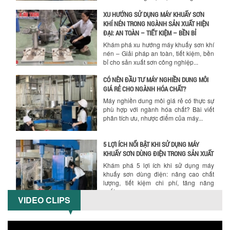
Khám phá xu hướng máy khuấy sơn khí
nén – Giải pháp an toàn, tiết kiệm, bền
bỉ cho sản xuất sơn công nghiệp...
CÓ NÊN ĐẦU TƯ MÁY NGHIỀN DUNG MÔI
GIÁ RẺ CHO NGÀNH HÓA CHẤT?
Máy nghiền dung môi giá rẻ có thực sự
phù hợp với ngành hóa chất? Bài viết
phân tích ưu, nhược điểm của máy...
5 LỢI ÍCH NỔI BẬT KHI SỬ DỤNG MÁY
KHUẤY SƠN DÙNG ĐIỆN TRONG SẢN XUẤT
Khám phá 5 lợi ích khi sử dụng máy
khuấy sơn dùng điện: nâng cao chất
lượng, tiết kiệm chi phí, tăng năng
suất,...
TỐI ƯU NĂNG SUẤT VÀ CHI PHÍ VỚI MÁY
KHUẤY 3 TRỤC CÔNG SUẤT LỚN
Tối ưu năng suất và tiết kiệm chi phí
VIDEO CLIPS
hiệu quả với máy khuấy 3 trục công
suất lớn – giải pháp khuấy trộn...