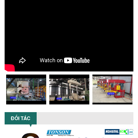
NHỮNG LỖI THƯỜNG GẶP KHI VẬN HÀNH
MÁY KHUẤY SƠN NÂNG KHÍ VÀ CÁCH
KHẮC PHỤC
Tổng hợp lỗi thường gặp khi vận hành
máy khuấy sơn nâng khí 200 lít và cách
khắc phục hiệu quả giúp doanh
nghiệp...
MÁY NGHIỀN HỮU CƠ LỎNG: GIẢI PHÁP
TỐI ƯU VỚI CÔNG NGHỆ MÁY NGHIỀN
NGANG CÁNH NGHIỀN CERAMIC
Máy nghiền hữu cơ lỏng sử dụng công
nghệ máy nghiền ngang cánh nghiền
ceramic giúp nâng cao độ mịn, hiệu
suất...
ĐẦU TƯ MÁY TRỘN PHÂN BÓN NẰM
NGANG: LỢI ÍCH LÂU DÀI CHO DOANH
NGHIỆP SẢN XUẤT NÔNG NGHIỆP
Tìm hiểu lợi ích khi đầu tư máy trộn
phân bón nằm ngang: nâng cao hiệu
ĐỐI TÁC
suất trộn, tiết kiệm chi phí, đảm bảo...
NHỮNG LƯU Ý KHI LẮP ĐẶT VÀ VẬN
HÀNH MÁY KHUẤY HÓA CHẤT KHÍ NÉN AN