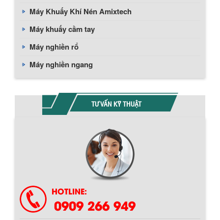
Máy Khuấy Khí Nén Amixtech
Máy khuấy cầm tay
Máy nghiền rổ
Máy nghiền ngang
TƯ VẤN KỸ THUẬT
Chính sách giao hàng
HOTLINE:
0909 266 949
BỒN CHỨA GIẢI NHIỆT SƠN, MỰC IN