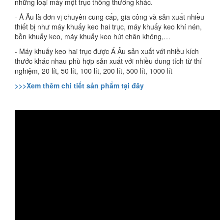
những loại máy một trục thông thường khác.
- Á Âu là đơn vị chuyên cung cấp, gia công và sản xuất nhiều
thiết bị như máy khuấy keo hai trục, máy khuấy keo khí nén,
bồn khuấy keo, máy khuấy keo hút chân không,…
- Máy khuấy keo hai trục được Á Âu sản xuất với nhiều kích
thước khác nhau phù hợp sản xuất với nhiều dung tích từ thí
nghiệm, 20 lít, 50 lít, 100 lít, 200 lít, 500 lít, 1000 lít
>>>Xem thêm chi tiết sản phẩm tại đây