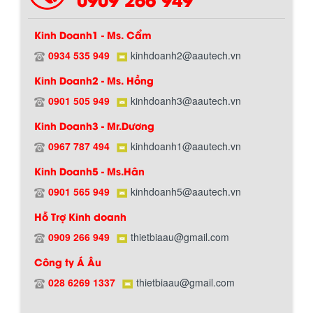
Kinh Doanh1 - Ms. Cẩm
0934 535 949
kinhdoanh2@aautech.vn
Kinh Doanh2 - Ms. Hồng
BỒN CHỨA GIẢI NHIỆT SƠN, MỰC IN
0901 505 949
kinhdoanh3@aautech.vn
Chính sách giao hàng
Bồn chứa giải nhiệt sơn, mực in có cấu
Kinh Doanh3 - Mr.Dương
tạo gồm 2 lớp inox và được dùng để
làm giảm nhiệt độ của nguyên...
0967 787 494
kinhdoanh1@aautech.vn
Kinh Doanh5 - Ms.Hân
MÁY TRỘN BỘT KHÔ 500KG
0901 565 949
kinhdoanh5@aautech.vn
Máy trộn bột khô 500kg được thiết kế
thân bồn nằm ngang, với cánh trộn bột
Hỗ Trợ Kinh doanh
xoay đảo thuận nghịch. Vật liệu...
0909 266 949
thietbiaau@gmail.com
Công ty Á Âu
Hướng dẫn thanh toán mua hàng
MÁY TRỘN BỘT KHÔ 200KG
028 6269 1337
thietbiaau@gmail.com
Máy trộn bột khô 200kg được gia công
sản xuất tại công ty Á Âu. Máy dùng
trộn các loại bột khô trong các ngành...