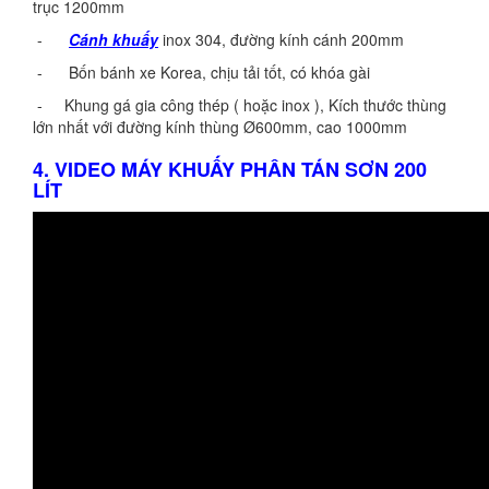
trục 1200mm
-
Cánh khuấy
inox 304, đường kính cánh 200mm
- Bốn bánh xe Korea, chịu tải tốt, có khóa gài
- Khung gá gia công thép ( hoặc inox ), Kích thước thùng
lớn nhất với đường kính thùng Ø600mm, cao 1000mm
4. VIDEO MÁY KHUẤY PHÂN TÁN SƠN 200
LÍT