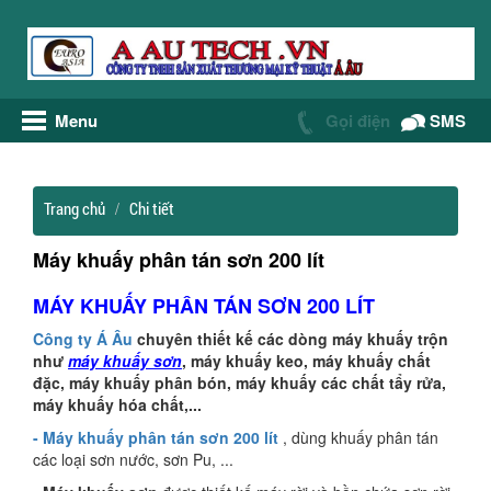
Menu
Gọi điện
SMS
Trang chủ
Chi tiết
Máy khuấy phân tán sơn 200 lít
MÁY KHUẤY PHÂN TÁN SƠN 200 LÍT
Công ty Á Âu
chuyên thiết kế các dòng máy khuấy trộn
như
máy khuấy sơn
, máy khuấy keo, máy khuấy chất
đặc, máy khuấy phân bón, máy khuấy các chất tẩy rửa,
máy khuấy hóa chất,...
- Máy khuấy phân tán sơn 200 lít
, dùng khuấy phân tán
các loại sơn nước, sơn Pu, ...