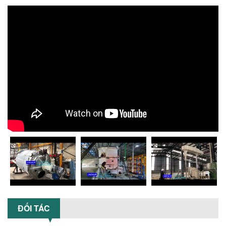
TỐI ƯU NĂNG SUẤT VÀ CHI PHÍ VỚI MÁY
KHUẤY 3 TRỤC CÔNG SUẤT LỚN
Tối ưu năng suất và tiết kiệm chi phí
hiệu quả với máy khuấy 3 trục công
suất lớn – giải pháp khuấy trộn...
NHỮNG LỖI THƯỜNG GẶP KHI VẬN HÀNH
MÁY KHUẤY SƠN NÂNG KHÍ VÀ CÁCH
KHẮC PHỤC
Tổng hợp lỗi thường gặp khi vận hành
máy khuấy sơn nâng khí 200 lít và cách
khắc phục hiệu quả giúp doanh
nghiệp...
MÁY NGHIỀN HỮU CƠ LỎNG: GIẢI PHÁP
TỐI ƯU VỚI CÔNG NGHỆ MÁY NGHIỀN
NGANG CÁNH NGHIỀN CERAMIC
Máy nghiền hữu cơ lỏng sử dụng công
nghệ máy nghiền ngang cánh nghiền
ceramic giúp nâng cao độ mịn, hiệu
suất...
ĐỐI TÁC
ĐẦU TƯ MÁY TRỘN PHÂN BÓN NẰM