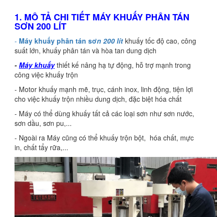
1. MÔ TẢ CHI TIẾT MÁY KHUẤY PHÂN TÁN
SƠN 200 LÍT
-
Máy khuấy phân tán sơ
n 200 lít
khuấy tốc độ cao, công
suất lớn, khuấy phân tán và hòa tan dung dịch
-
Máy khuấy
thiết kế nâng hạ tự động, hỗ trợ mạnh trong
công việc khuấy trộn
- Motor khuấy mạnh mẽ, trục, cánh inox, linh động, tiện lợi
cho việc khuấy trộn nhiều dung dịch, đặc biệt hóa chất
- Máy có thể dùng khuấy tất cả các loại sơn như sơn nước,
sơn dầu, sơn pu,...
- Ngoài ra Máy cũng có thể khuấy trộn bột, hóa chất, mực
in, chất tẩy rữa,...