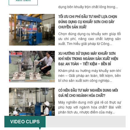
CHUYỀN SẢN XUẤT
Chọn đúng dụng cụ khuấy sơn giúp tối
ưu chi phí, nâng cao chất lượng sản
xuất. Tìm hiểu giải pháp từ Công...
XU HƯỚNG SỬ DỤNG MÁY KHUẤY SƠN
KHÍ NÉN TRONG NGÀNH SẢN XUẤT HIỆN
ĐẠI: AN TOÀN – TIẾT KIỆM – BỀN BỈ
Khám phá xu hướng máy khuấy sơn khí
nén – Giải pháp an toàn, tiết kiệm, bền
bỉ cho sản xuất sơn công nghiệp...
CÓ NÊN ĐẦU TƯ MÁY NGHIỀN DUNG MÔI
GIÁ RẺ CHO NGÀNH HÓA CHẤT?
Máy nghiền dung môi giá rẻ có thực sự
phù hợp với ngành hóa chất? Bài viết
phân tích ưu, nhược điểm của máy...
5 LỢI ÍCH NỔI BẬT KHI SỬ DỤNG MÁY
KHUẤY SƠN DÙNG ĐIỆN TRONG SẢN XUẤT
Khám phá 5 lợi ích khi sử dụng máy
khuấy sơn dùng điện: nâng cao chất
VIDEO CLIPS
lượng, tiết kiệm chi phí, tăng năng
suất,...