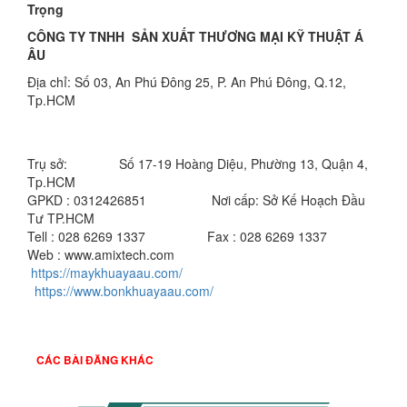
Trọng
CÔNG TY TNHH SẢN XUẤT THƯƠNG MẠI KỸ THUẬT Á
ÂU
Địa chỉ: Số 03, An Phú Đông 25, P. An Phú Đông, Q.12,
Tp.HCM
Showroom: Số 816/63, Quốc Lộ 1A, KP.5, P. Thạnh Xuân,
Q.12, Tp.HCM
Trụ sở:
Tầng 4,
Số 17-19 Hoàng Diệu, Phường 13, Quận 4,
Tp.HCM
GPKD : 0312426851 Nơi cấp: Sở Kế Hoạch Đầu
Tư TP.HCM
Tell : 028 6269 1337 Fax : 028 6269 1337
Web : www.amixtech.com
https://maykhuayaau.com/
https://www.bonkhuayaau.com/
CÁC BÀI ĐĂNG KHÁC