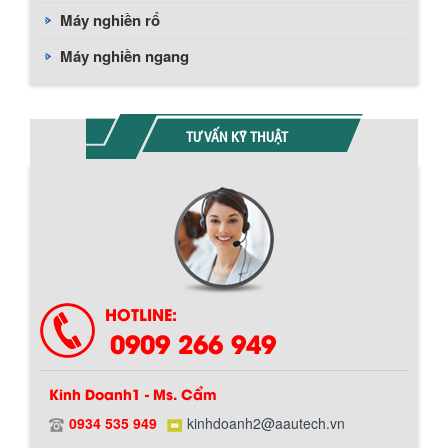
Máy nghiền rổ
Máy nghiền ngang
TƯ VẤN KỸ THUẬT
Chính sách giao hàng
HOTLINE:
0909 266 949
Kinh Doanh1 - Ms. Cẩm
0934 535 949
kinhdoanh2@aautech.vn