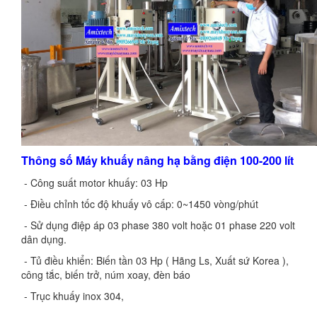
Thông số
Máy khuấy nâng hạ bằng điện 100-200 lít
- Công suất motor khuấy: 03 Hp
- Điều chỉnh tốc độ khuấy vô cấp: 0~1450 vòng/phút
- Sử dụng điệp áp 03 phase 380 volt hoặc 01 phase 220 volt
dân dụng.
- Tủ điều khiển: Biến tần 03 Hp ( Hãng Ls, Xuất sứ Korea ),
công tắc, biến trở, núm xoay, đèn báo
- Trục khuấy inox 304,
đường kính trục Ø30mm, chiều dài
trục 1200mm