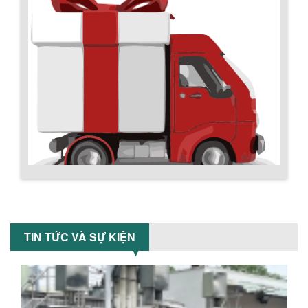
BỒN CHỨA GIẢI NHIỆT SƠN, MỰC IN
Bồn chứa giải nhiệt sơn, mực in có cấu
tạo gồm 2 lớp inox và được dùng để
làm giảm nhiệt độ của nguyên...
MÁY TRỘN BỘT KHÔ 500KG
Máy trộn bột khô 500kg được thiết kế
thân bồn nằm ngang, với cánh trộn bột
xoay đảo thuận nghịch. Vật liệu...
Chính sách giao hàng
MÁY TRỘN BỘT KHÔ 200KG
Máy trộn bột khô 200kg được gia công
TIN TỨC VÀ SỰ KIỆN
sản xuất tại công ty Á Âu. Máy dùng
trộn các loại bột khô trong các ngành...
VÌ SAO DOANH NGHIỆP NÊN CHỌN MÁY