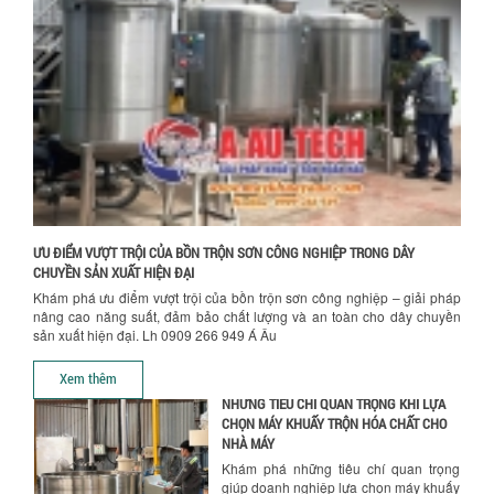
NGHIỀN MÀU SƠN Á ÂU?
Khám phá lý do doanh nghiệp nên
chọn máy nghiền màu sơn Á Âu: hiệu
suất cao, kiểm soát nhiệt tốt, tiết kiệm
chi...
Hướng dẫn thanh toán mua hàng
ƯU ĐÃI ĐẶC BIỆT: GIÁ MÁY KHUẤY SƠN
CÔNG NGHIỆP GIẢM SỐC
Ưu đãi đặc biệt: Giá máy khuấy sơn
công nghiệp giảm sốc lên đến 20%.
Tiết kiệm chi phí, nhận ngay máy
khuấy...
ƯU ĐIỂM VƯỢT TRỘI CỦA BỒN TRỘN SƠN CÔNG NGHIỆP TRONG DÂY
TỐI ƯU CHI PHÍ SẢN XUẤT VỚI MÁY TRỘN
CHUYỀN SẢN XUẤT HIỆN ĐẠI
SƠN CÔNG NGHIỆP HIỆN ĐẠI
Khám phá ưu điểm vượt trội của bồn trộn sơn công nghiệp – giải pháp
Khám phá cách máy trộn sơn công
nâng cao năng suất, đảm bảo chất lượng và an toàn cho dây chuyền
nghiệp giúp doanh nghiệp tiết kiệm
sản xuất hiện đại. Lh 0909 266 949 Á Âu
nguyên liệu, nhân công và chi phí vận
hành. Giải...
Xem thêm
NHỮNG TIÊU CHÍ QUAN TRỌNG KHI LỰA
CHỌN MÁY KHUẤY TRỘN HÓA CHẤT CHO
NHÀ MÁY
Khám phá những tiêu chí quan trọng
giúp doanh nghiệp lựa chọn máy khuấy