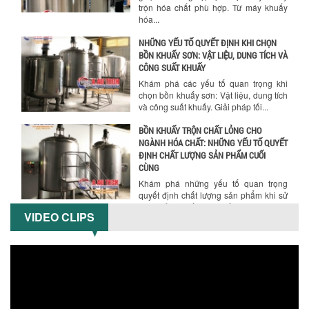
trộn hóa chất phù hợp. Từ máy khuấy
hóa...
NHỮNG YẾU TỐ QUYẾT ĐỊNH KHI CHỌN
BỒN KHUẤY SƠN: VẬT LIỆU, DUNG TÍCH VÀ
CÔNG SUẤT KHUẤY
Khám phá các yếu tố quan trọng khi
chọn bồn khuấy sơn: Vật liệu, dung tích
và công suất khuấy. Giải pháp tối...
BỒN KHUẤY TRỘN CHẤT LỎNG CHO
NGÀNH HÓA CHẤT: NHỮNG YẾU TỐ QUYẾT
ĐỊNH CHẤT LƯỢNG SẢN PHẨM CUỐI
CÙNG
Khám phá những yếu tố quan trọng
quyết định chất lượng sản phẩm khi sử
dụng bồn khuấy trộn chất lỏng trong...
VIDEO CLIPS
TỐI ƯU CHI PHÍ ĐẦU TƯ NHỜ LỰA CHỌN
ĐÚNG DỤNG CỤ KHUẤY SƠN CHO DÂY
CHUYỀN SẢN XUẤT
Chọn đúng dụng cụ khuấy sơn giúp tối
ưu chi phí, nâng cao chất lượng sản
xuất. Tìm hiểu giải pháp từ Công...