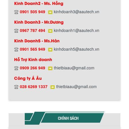
Kinh Doanh2 - Ms. Hồng
0901 505 949
kinhdoanh3@aautech.vn
Hướng dẫn thanh toán mua hàng
Kinh Doanh3 - Mr.Dương
0967 787 494
kinhdoanh1@aautech.vn
Kinh Doanh5 - Ms.Hân
0901 565 949
kinhdoanh5@aautech.vn
Hỗ Trợ Kinh doanh
0909 266 949
thietbiaau@gmail.com
Chính sách đổi trả hàng
Công ty Á Âu
028 6269 1337
thietbiaau@gmail.com
Chính sách bảo hành
CHÍNH SÁCH