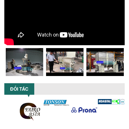
XU HƯỚNG SỬ DỤNG MÁY KHUẤY SƠN
KHÍ NÉN TRONG NGÀNH SẢN XUẤT HIỆN
ĐẠI: AN TOÀN – TIẾT KIỆM – BỀN BỈ
Khám phá xu hướng máy khuấy sơn khí
nén – Giải pháp an toàn, tiết kiệm, bền
bỉ cho sản xuất sơn công nghiệp...
CÓ NÊN ĐẦU TƯ MÁY NGHIỀN DUNG MÔI
GIÁ RẺ CHO NGÀNH HÓA CHẤT?
Máy nghiền dung môi giá rẻ có thực sự
phù hợp với ngành hóa chất? Bài viết
phân tích ưu, nhược điểm của máy...
5 LỢI ÍCH NỔI BẬT KHI SỬ DỤNG MÁY
KHUẤY SƠN DÙNG ĐIỆN TRONG SẢN XUẤT
ĐỐI TÁC
Khám phá 5 lợi ích khi sử dụng máy
khuấy sơn dùng điện: nâng cao chất
lượng, tiết kiệm chi phí, tăng năng
suất,...
TỐI ƯU NĂNG SUẤT VÀ CHI PHÍ VỚI MÁY
KHUẤY 3 TRỤC CÔNG SUẤT LỚN
Tối ưu năng suất và tiết kiệm chi phí