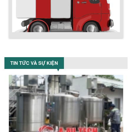
xoay đảo thuận nghịch. Vật liệu...
MÁY TRỘN BỘT KHÔ 200KG
Máy trộn bột khô 200kg được gia công
sản xuất tại công ty Á Âu. Máy dùng
trộn các loại bột khô trong các ngành...
Chính sách giao hàng
VÌ SAO DOANH NGHIỆP NÊN CHỌN MÁY
TIN TỨC VÀ SỰ KIỆN
NGHIỀN MÀU SƠN Á ÂU?
Khám phá lý do doanh nghiệp nên
chọn máy nghiền màu sơn Á Âu: hiệu
suất cao, kiểm soát nhiệt tốt, tiết kiệm
chi...
ƯU ĐÃI ĐẶC BIỆT: GIÁ MÁY KHUẤY SƠN
CÔNG NGHIỆP GIẢM SỐC
Ưu đãi đặc biệt: Giá máy khuấy sơn
công nghiệp giảm sốc lên đến 20%.
Hướng dẫn thanh toán mua hàng
Tiết kiệm chi phí, nhận ngay máy
khuấy...