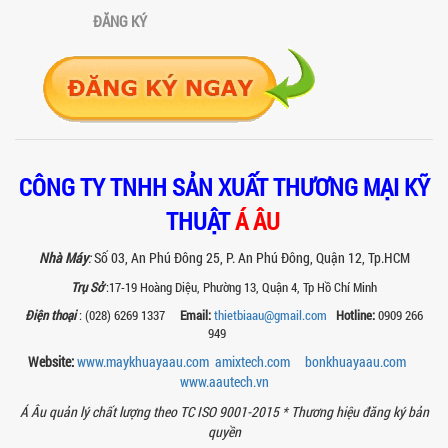
khô công nghiệp và máy trộn bột gia
ĐĂNG KÝ
đình về hiệu quả, năng suất và...
SO SÁNH MÁY KHUẤY PHÒNG NỔ VỚI MÁY
KHUẤY THƯỜNG: KHÁC BIỆT VÀ GIÁ TRỊ
MANG LẠI
So sánh máy khuấy phòng nổ và máy
khuấy thường chi tiết: sự khác biệt về an
toàn, giá trị mang lại, ứng dụng...
CÔNG TY TNHH SẢN XUẤT THƯƠNG MẠI KỸ
TAY KẸP THÙNG TRÊN MÁY KHUẤY SƠN
30HP: TĂNG ĐỘ ỔN ĐỊNH VÀ AN TOÀN KHI
THUẬT
Á ÂU
VẬN HÀNH
Tay kẹp thùng trên máy khuấy sơn
Nhà Máy
:
Số 03, An Phú Đông 25, P. An Phú Đông, Quận 12, Tp.HCM
30HP giúp giữ ổn định thùng chứa, đảm
bảo an toàn khi vận hành và nâng cao
Trụ Sở
:17-19 Hoàng Diệu, Phường 13, Quận 4, Tp Hồ Chí Minh
chất...
Điện thoại
: (028) 6269 1337
Email:
thietbiaau@gmail.com
Hotline:
0909 266
BỒN KHUẤY SÀN THAO TÁC – GIẢI PHÁP
949
TOÀN DIỆN CHO SẢN XUẤT THỰC PHẨM,
Website:
www.maykhuayaau.com
amixtech.com
bonkhuayaau.com
MỸ PHẨM VÀ HÓA CHẤT
www.
aautech.vn
Khám phá thiết kế bồn khuấy sàn thao
tác inox an toàn, tiện lợi, phù hợp sản
Á Âu quản lý chất lượng theo TC ISO 9001-2015 *
Thương hiệu đăng ký bản
xuất thực phẩm, mỹ phẩm, hóa chất....
quyền