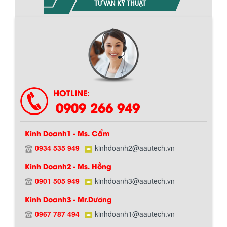
TƯ VẤN KỸ THUẬT
Chính sách giao hàng
HOTLINE:
0909 266 949
Kinh Doanh1 - Ms. Cẩm
0934 535 949
kinhdoanh2@aautech.vn
Kinh Doanh2 - Ms. Hồng
0901 505 949
kinhdoanh3@aautech.vn
Hướng dẫn thanh toán mua hàng
Kinh Doanh3 - Mr.Dương
0967 787 494
kinhdoanh1@aautech.vn