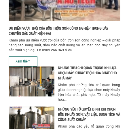
TỐI ƯU CHI PHÍ SẢN XUẤT VỚI MÁY TRỘN
SƠN CÔNG NGHIỆP HIỆN ĐẠI
Khám phá cách máy trộn sơn công
nghiệp giúp doanh nghiệp tiết kiệm
nguyên liệu, nhân công và chi phí vận
ƯU ĐIỂM VƯỢT TRỘI CỦA BỒN TRỘN SƠN CÔNG NGHIỆP TRONG DÂY
hành. Giải...
CHUYỀN SẢN XUẤT HIỆN ĐẠI
NHỮNG TIÊU CHÍ QUAN TRỌNG KHI LỰA
Khám phá ưu điểm vượt trội của bồn trộn sơn công nghiệp – giải pháp
CHỌN MÁY KHUẤY TRỘN HÓA CHẤT CHO
nâng cao năng suất, đảm bảo chất lượng và an toàn cho dây chuyền
NHÀ MÁY
sản xuất hiện đại. Lh 0909 266 949 Á Âu
Khám phá những tiêu chí quan trọng
Xem thêm
giúp doanh nghiệp lựa chọn máy khuấy
trộn hóa chất phù hợp. Từ máy khuấy
hóa...
NHỮNG YẾU TỐ QUYẾT ĐỊNH KHI CHỌN
BỒN KHUẤY SƠN: VẬT LIỆU, DUNG TÍCH VÀ
CÔNG SUẤT KHUẤY
Khám phá các yếu tố quan trọng khi
chọn bồn khuấy sơn: Vật liệu, dung tích
và công suất khuấy. Giải pháp tối...
BỒN KHUẤY TRỘN CHẤT LỎNG CHO
NGÀNH HÓA CHẤT: NHỮNG YẾU TỐ QUYẾT
ĐỊNH CHẤT LƯỢNG SẢN PHẨM CUỐI