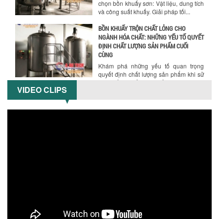
CÙNG
Khám phá những yếu tố quan trọng
quyết định chất lượng sản phẩm khi sử
dụng bồn khuấy trộn chất lỏng trong...
TỐI ƯU CHI PHÍ ĐẦU TƯ NHỜ LỰA CHỌN
ĐÚNG DỤNG CỤ KHUẤY SƠN CHO DÂY
CHUYỀN SẢN XUẤT
Chọn đúng dụng cụ khuấy sơn giúp tối
ưu chi phí, nâng cao chất lượng sản
VIDEO CLIPS
xuất. Tìm hiểu giải pháp từ Công...
XU HƯỚNG SỬ DỤNG MÁY KHUẤY SƠN
KHÍ NÉN TRONG NGÀNH SẢN XUẤT HIỆN
ĐẠI: AN TOÀN – TIẾT KIỆM – BỀN BỈ
Khám phá xu hướng máy khuấy sơn khí
nén – Giải pháp an toàn, tiết kiệm, bền
bỉ cho sản xuất sơn công nghiệp...
CÓ NÊN ĐẦU TƯ MÁY NGHIỀN DUNG MÔI
GIÁ RẺ CHO NGÀNH HÓA CHẤT?
Máy nghiền dung môi giá rẻ có thực sự
phù hợp với ngành hóa chất? Bài viết
phân tích ưu, nhược điểm của máy...