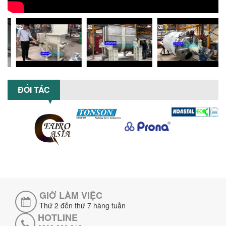
5 LỢI ÍCH NỔI BẬT KHI SỬ DỤNG MÁY
KHUẤY SƠN DÙNG ĐIỆN TRONG SẢN XUẤT
Khám phá 5 lợi ích khi sử dụng máy
khuấy sơn dùng điện: nâng cao chất
lượng, tiết kiệm chi phí, tăng năng
suất,...
TỐI ƯU NĂNG SUẤT VÀ CHI PHÍ VỚI MÁY
ĐỐI TÁC
KHUẤY 3 TRỤC CÔNG SUẤT LỚN
Tối ưu năng suất và tiết kiệm chi phí
hiệu quả với máy khuấy 3 trục công
suất lớn – giải pháp khuấy trộn...
NHỮNG LỖI THƯỜNG GẶP KHI VẬN HÀNH
MÁY KHUẤY SƠN NÂNG KHÍ VÀ CÁCH
KHẮC PHỤC
Tổng hợp lỗi thường gặp khi vận hành
máy khuấy sơn nâng khí 200 lít và cách
khắc phục hiệu quả giúp doanh
GIỜ LÀM VIỆC
nghiệp...
Thứ 2 đến thứ 7 hàng tuần
HOTLINE
MÁY NGHIỀN HỮU CƠ LỎNG: GIẢI PHÁP