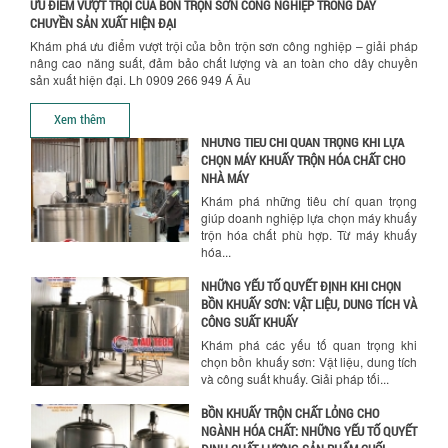
ƯU ĐIỂM VƯỢT TRỘI CỦA BỒN TRỘN SƠN CÔNG NGHIỆP TRONG DÂY
nguyên liệu, nhân công và chi phí vận
CHUYỀN SẢN XUẤT HIỆN ĐẠI
hành. Giải...
Khám phá ưu điểm vượt trội của bồn trộn sơn công nghiệp – giải pháp
nâng cao năng suất, đảm bảo chất lượng và an toàn cho dây chuyền
NHỮNG TIÊU CHÍ QUAN TRỌNG KHI LỰA
sản xuất hiện đại. Lh 0909 266 949 Á Âu
CHỌN MÁY KHUẤY TRỘN HÓA CHẤT CHO
NHÀ MÁY
Xem thêm
Khám phá những tiêu chí quan trọng
giúp doanh nghiệp lựa chọn máy khuấy
trộn hóa chất phù hợp. Từ máy khuấy
hóa...
NHỮNG YẾU TỐ QUYẾT ĐỊNH KHI CHỌN
BỒN KHUẤY SƠN: VẬT LIỆU, DUNG TÍCH VÀ
CÔNG SUẤT KHUẤY
Khám phá các yếu tố quan trọng khi
chọn bồn khuấy sơn: Vật liệu, dung tích
và công suất khuấy. Giải pháp tối...
BỒN KHUẤY TRỘN CHẤT LỎNG CHO
NGÀNH HÓA CHẤT: NHỮNG YẾU TỐ QUYẾT
ĐỊNH CHẤT LƯỢNG SẢN PHẨM CUỐI
CÙNG
Khám phá những yếu tố quan trọng
quyết định chất lượng sản phẩm khi sử
dụng bồn khuấy trộn chất lỏng trong...