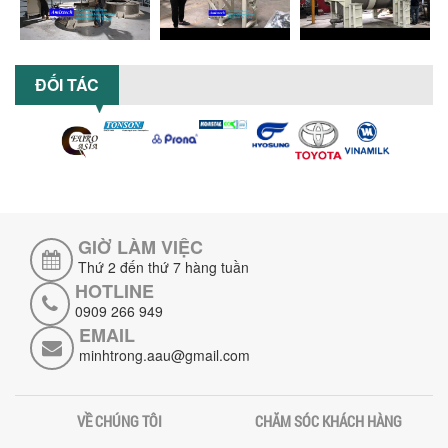
Khám phá 5 lợi ích khi sử dụng máy
khuấy sơn dùng điện: nâng cao chất
lượng, tiết kiệm chi phí, tăng năng
suất,...
ĐỐI TÁC
TỐI ƯU NĂNG SUẤT VÀ CHI PHÍ VỚI MÁY
KHUẤY 3 TRỤC CÔNG SUẤT LỚN
Tối ưu năng suất và tiết kiệm chi phí
hiệu quả với máy khuấy 3 trục công
suất lớn – giải pháp khuấy trộn...
NHỮNG LỖI THƯỜNG GẶP KHI VẬN HÀNH
MÁY KHUẤY SƠN NÂNG KHÍ VÀ CÁCH
GIỜ LÀM VIỆC
KHẮC PHỤC
Thứ 2 đến thứ 7 hàng tuần
Tổng hợp lỗi thường gặp khi vận hành
HOTLINE
máy khuấy sơn nâng khí 200 lít và cách
0909 266 949
khắc phục hiệu quả giúp doanh
nghiệp...
EMAIL
minhtrong.aau@gmail.com
MÁY NGHIỀN HỮU CƠ LỎNG: GIẢI PHÁP
TỐI ƯU VỚI CÔNG NGHỆ MÁY NGHIỀN
NGANG CÁNH NGHIỀN CERAMIC
VỀ CHÚNG TÔI
CHĂM SÓC KHÁCH HÀNG
Máy nghiền hữu cơ lỏng sử dụng công
nghệ máy nghiền ngang cánh nghiền