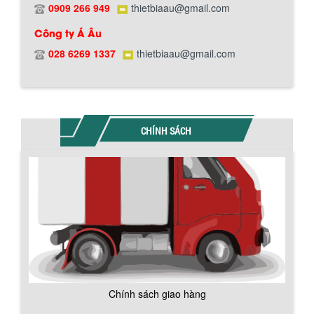
0909 266 949
thietbiaau@gmail.com
Công ty Á Âu
028 6269 1337
thietbiaau@gmail.com
Chính sách bảo hành
CHÍNH SÁCH
BỒN CHỨA GIẢI NHIỆT SƠN, MỰC IN
Bồn chứa giải nhiệt sơn, mực in có cấu
tạo gồm 2 lớp inox và được dùng để
làm giảm nhiệt độ của nguyên...
MÁY TRỘN BỘT KHÔ 500KG
Máy trộn bột khô 500kg được thiết kế
thân bồn nằm ngang, với cánh trộn bột
xoay đảo thuận nghịch. Vật liệu...
Chính sách giao hàng