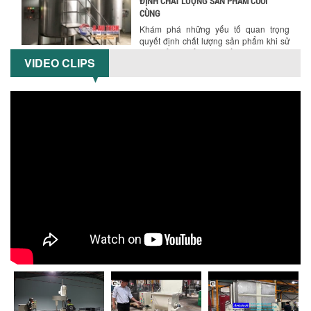
TỐI ƯU CHI PHÍ ĐẦU TƯ NHỜ LỰA CHỌN
ĐÚNG DỤNG CỤ KHUẤY SƠN CHO DÂY
CHUYỀN SẢN XUẤT
VIDEO CLIPS
Chọn đúng dụng cụ khuấy sơn giúp tối
ưu chi phí, nâng cao chất lượng sản
xuất. Tìm hiểu giải pháp từ Công...
XU HƯỚNG SỬ DỤNG MÁY KHUẤY SƠN
KHÍ NÉN TRONG NGÀNH SẢN XUẤT HIỆN
ĐẠI: AN TOÀN – TIẾT KIỆM – BỀN BỈ
Khám phá xu hướng máy khuấy sơn khí
nén – Giải pháp an toàn, tiết kiệm, bền
bỉ cho sản xuất sơn công nghiệp...
CÓ NÊN ĐẦU TƯ MÁY NGHIỀN DUNG MÔI
GIÁ RẺ CHO NGÀNH HÓA CHẤT?
Máy nghiền dung môi giá rẻ có thực sự
phù hợp với ngành hóa chất? Bài viết
phân tích ưu, nhược điểm của máy...
5 LỢI ÍCH NỔI BẬT KHI SỬ DỤNG MÁY
KHUẤY SƠN DÙNG ĐIỆN TRONG SẢN XUẤT