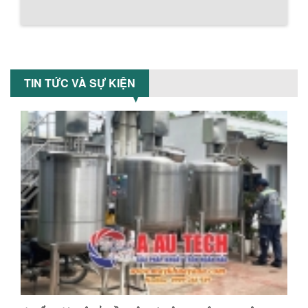
MÁY TRỘN BỘT KHÔ 200KG
Máy trộn bột khô 200kg được gia công
sản xuất tại công ty Á Âu. Máy dùng
trộn các loại bột khô trong các ngành...
TIN TỨC VÀ SỰ KIỆN
VÌ SAO DOANH NGHIỆP NÊN CHỌN MÁY
NGHIỀN MÀU SƠN Á ÂU?
Khám phá lý do doanh nghiệp nên
chọn máy nghiền màu sơn Á Âu: hiệu
suất cao, kiểm soát nhiệt tốt, tiết kiệm
chi...
ƯU ĐÃI ĐẶC BIỆT: GIÁ MÁY KHUẤY SƠN
CÔNG NGHIỆP GIẢM SỐC
Ưu đãi đặc biệt: Giá máy khuấy sơn
công nghiệp giảm sốc lên đến 20%.
Tiết kiệm chi phí, nhận ngay máy
khuấy...
TỐI ƯU CHI PHÍ SẢN XUẤT VỚI MÁY TRỘN
SƠN CÔNG NGHIỆP HIỆN ĐẠI
Khám phá cách máy trộn sơn công
nghiệp giúp doanh nghiệp tiết kiệm