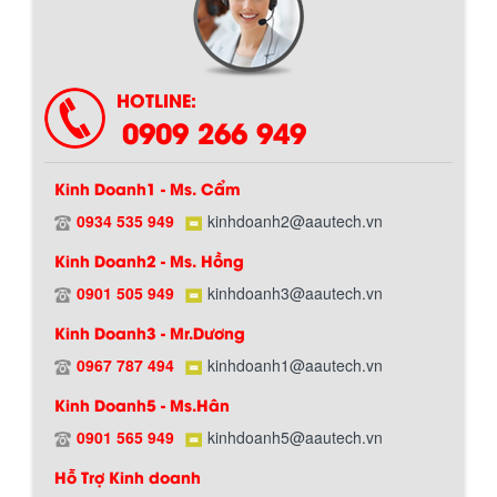
HOTLINE:
0909 266 949
Kinh Doanh1 - Ms. Cẩm
Hướng dẫn thanh toán mua hàng
0934 535 949
kinhdoanh2@aautech.vn
Kinh Doanh2 - Ms. Hồng
0901 505 949
kinhdoanh3@aautech.vn
Kinh Doanh3 - Mr.Dương
0967 787 494
kinhdoanh1@aautech.vn
Kinh Doanh5 - Ms.Hân
Chính sách đổi trả hàng
0901 565 949
kinhdoanh5@aautech.vn
Hỗ Trợ Kinh doanh