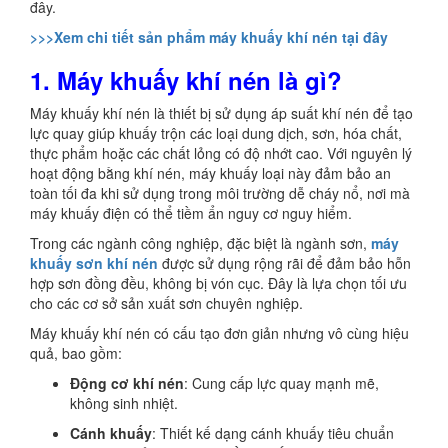
đây.
>>>Xem chi tiết sản phẩm máy khuấy khí nén tại đây
1. Máy khuấy khí nén là gì?
Máy khuấy khí nén là thiết bị sử dụng áp suất khí nén để tạo
lực quay giúp khuấy trộn các loại dung dịch, sơn, hóa chất,
thực phẩm hoặc các chất lỏng có độ nhớt cao. Với nguyên lý
hoạt động bằng khí nén, máy khuấy loại này đảm bảo an
toàn tối đa khi sử dụng trong môi trường dễ cháy nổ, nơi mà
máy khuấy điện có thể tiềm ẩn nguy cơ nguy hiểm.
Trong các ngành công nghiệp, đặc biệt là ngành sơn,
máy
khuấy sơn khí nén
được sử dụng rộng rãi để đảm bảo hỗn
hợp sơn đồng đều, không bị vón cục. Đây là lựa chọn tối ưu
cho các cơ sở sản xuất sơn chuyên nghiệp.
Máy khuấy khí nén có cấu tạo đơn giản nhưng vô cùng hiệu
quả, bao gồm:
Động cơ khí nén
: Cung cấp lực quay mạnh mẽ,
không sinh nhiệt.
Cánh khuấy
: Thiết kế dạng cánh khuấy tiêu chuẩn