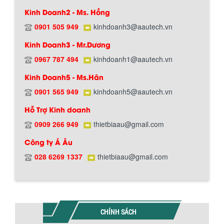
Kinh Doanh2 - Ms. Hồng
0901 505 949
kinhdoanh3@aautech.vn
Kinh Doanh3 - Mr.Dương
0967 787 494
kinhdoanh1@aautech.vn
Kinh Doanh5 - Ms.Hân
0901 565 949
kinhdoanh5@aautech.vn
Hỗ Trợ Kinh doanh
0909 266 949
thietbiaau@gmail.com
BỒN CHỨA GIẢI NHIỆT SƠN, MỰC IN
Công ty Á Âu
Bồn chứa giải nhiệt sơn, mực in có cấu
Chính sách giao hàng
tạo gồm 2 lớp inox và được dùng để
028 6269 1337
thietbiaau@gmail.com
làm giảm nhiệt độ của nguyên...
MÁY TRỘN BỘT KHÔ 500KG
Máy trộn bột khô 500kg được thiết kế
CHÍNH SÁCH
thân bồn nằm ngang, với cánh trộn bột
xoay đảo thuận nghịch. Vật liệu...