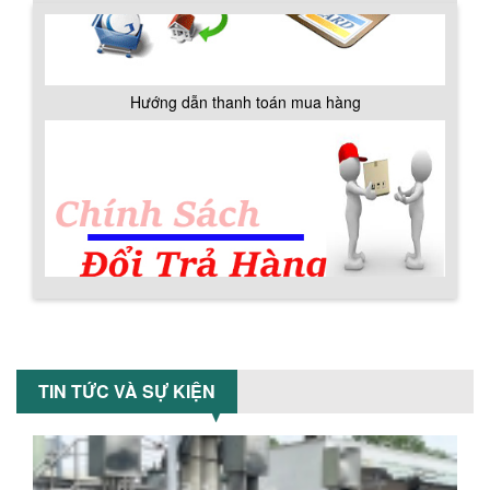
MÁY TRỘN BỘT KHÔ 200KG
Máy trộn bột khô 200kg được gia công
Hướng dẫn thanh toán mua hàng
sản xuất tại công ty Á Âu. Máy dùng
trộn các loại bột khô trong các ngành...
VÌ SAO DOANH NGHIỆP NÊN CHỌN MÁY
NGHIỀN MÀU SƠN Á ÂU?
Khám phá lý do doanh nghiệp nên
chọn máy nghiền màu sơn Á Âu: hiệu
suất cao, kiểm soát nhiệt tốt, tiết kiệm
chi...
Chính sách đổi trả hàng
ƯU ĐÃI ĐẶC BIỆT: GIÁ MÁY KHUẤY SƠN
CÔNG NGHIỆP GIẢM SỐC
TIN TỨC VÀ SỰ KIỆN
Ưu đãi đặc biệt: Giá máy khuấy sơn
công nghiệp giảm sốc lên đến 20%.
Tiết kiệm chi phí, nhận ngay máy
khuấy...
Chính sách bảo hành
TỐI ƯU CHI PHÍ SẢN XUẤT VỚI MÁY TRỘN