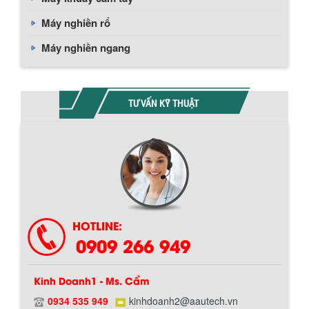
Máy nghiền rổ
Máy nghiền ngang
TƯ VẤN KỸ THUẬT
HOTLINE:
0909 266 949
Kinh Doanh1 - Ms. Cẩm
0934 535 949
kinhdoanh2@aautech.vn