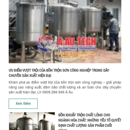
SƠN CÔNG NGHIỆP HIỆN ĐẠI
Khám phá cách máy trộn sơn công
nghiệp giúp doanh nghiệp tiết kiệm
nguyên liệu, nhân công và chi phí vận
hành. Giải...
NHỮNG TIÊU CHÍ QUAN TRỌNG KHI LỰA
CHỌN MÁY KHUẤY TRỘN HÓA CHẤT CHO
NHÀ MÁY
Khám phá những tiêu chí quan trọng
giúp doanh nghiệp lựa chọn máy khuấy
trộn hóa chất phù hợp. Từ máy khuấy
hóa...
ƯU ĐIỂM VƯỢT TRỘI CỦA BỒN TRỘN SƠN CÔNG NGHIỆP TRONG DÂY
CHUYỀN SẢN XUẤT HIỆN ĐẠI
NHỮNG YẾU TỐ QUYẾT ĐỊNH KHI CHỌN
Khám phá ưu điểm vượt trội của bồn trộn sơn công nghiệp – giải pháp
BỒN KHUẤY SƠN: VẬT LIỆU, DUNG TÍCH VÀ
nâng cao năng suất, đảm bảo chất lượng và an toàn cho dây chuyền
CÔNG SUẤT KHUẤY
sản xuất hiện đại. Lh 0909 266 949 Á Âu
Khám phá các yếu tố quan trọng khi
Chính sách giao hàng
chọn bồn khuấy sơn: Vật liệu, dung tích
Xem thêm
và công suất khuấy. Giải pháp tối...
BỒN KHUẤY TRỘN CHẤT LỎNG CHO
NGÀNH HÓA CHẤT: NHỮNG YẾU TỐ QUYẾT
ĐỊNH CHẤT LƯỢNG SẢN PHẨM CUỐI