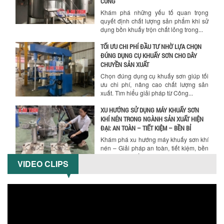
CÙNG
Khám phá những yếu tố quan trọng
quyết định chất lượng sản phẩm khi sử
dụng bồn khuấy trộn chất lỏng trong...
TỐI ƯU CHI PHÍ ĐẦU TƯ NHỜ LỰA CHỌN
ĐÚNG DỤNG CỤ KHUẤY SƠN CHO DÂY
Hướng dẫn thanh toán mua hàng
CHUYỀN SẢN XUẤT
Chọn đúng dụng cụ khuấy sơn giúp tối
ưu chi phí, nâng cao chất lượng sản
xuất. Tìm hiểu giải pháp từ Công...
XU HƯỚNG SỬ DỤNG MÁY KHUẤY SƠN
KHÍ NÉN TRONG NGÀNH SẢN XUẤT HIỆN
ĐẠI: AN TOÀN – TIẾT KIỆM – BỀN BỈ
Khám phá xu hướng máy khuấy sơn khí
nén – Giải pháp an toàn, tiết kiệm, bền
bỉ cho sản xuất sơn công nghiệp...
VIDEO CLIPS
CÓ NÊN ĐẦU TƯ MÁY NGHIỀN DUNG MÔI
GIÁ RẺ CHO NGÀNH HÓA CHẤT?
Máy nghiền dung môi giá rẻ có thực sự
phù hợp với ngành hóa chất? Bài viết
phân tích ưu, nhược điểm của máy...