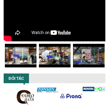
5 LỢI ÍCH NỔI BẬT KHI SỬ DỤNG MÁY
KHUẤY SƠN DÙNG ĐIỆN TRONG SẢN XUẤT
Khám phá 5 lợi ích khi sử dụng máy
khuấy sơn dùng điện: nâng cao chất
lượng, tiết kiệm chi phí, tăng năng
suất,...
TỐI ƯU NĂNG SUẤT VÀ CHI PHÍ VỚI MÁY
KHUẤY 3 TRỤC CÔNG SUẤT LỚN
Tối ưu năng suất và tiết kiệm chi phí
hiệu quả với máy khuấy 3 trục công
suất lớn – giải pháp khuấy trộn...
NHỮNG LỖI THƯỜNG GẶP KHI VẬN HÀNH
MÁY KHUẤY SƠN NÂNG KHÍ VÀ CÁCH
KHẮC PHỤC
ĐỐI TÁC
Tổng hợp lỗi thường gặp khi vận hành
máy khuấy sơn nâng khí 200 lít và cách
khắc phục hiệu quả giúp doanh
nghiệp...
MÁY NGHIỀN HỮU CƠ LỎNG: GIẢI PHÁP
TỐI ƯU VỚI CÔNG NGHỆ MÁY NGHIỀN