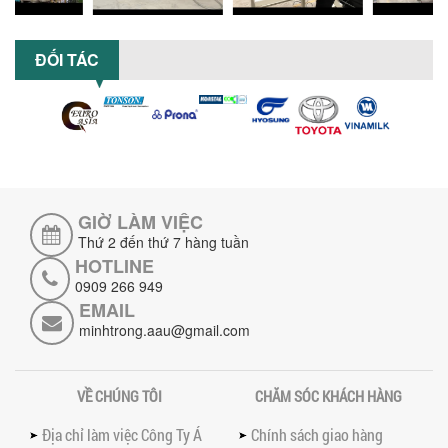
đặt và vận hành máy khuấy hóa chất
khí nén để đảm bảo an toàn, hiệu...
ĐỐI TÁC
SO SÁNH MÁY TRỘN BỘT KHÔ CÔNG
NGHIỆP VÀ MÁY TRỘN BỘT GIA ĐÌNH:
KHÁC BIỆT VỀ HIỆU QUẢ & NĂNG SUẤT
Tìm hiểu sự khác biệt giữa máy trộn bột
khô công nghiệp và máy trộn bột gia
đình về hiệu quả, năng suất và...
SO SÁNH MÁY KHUẤY PHÒNG NỔ VỚI MÁY
KHUẤY THƯỜNG: KHÁC BIỆT VÀ GIÁ TRỊ
GIỜ LÀM VIỆC
MANG LẠI
Thứ 2 đến thứ 7 hàng tuần
So sánh máy khuấy phòng nổ và máy
khuấy thường chi tiết: sự khác biệt về an
HOTLINE
toàn, giá trị mang lại, ứng dụng...
0909 266 949
EMAIL
TAY KẸP THÙNG TRÊN MÁY KHUẤY SƠN
minhtrong.aau@gmail.com
30HP: TĂNG ĐỘ ỔN ĐỊNH VÀ AN TOÀN KHI
VẬN HÀNH
Tay kẹp thùng trên máy khuấy sơn
30HP giúp giữ ổn định thùng chứa, đảm
VỀ CHÚNG TÔI
CHĂM SÓC KHÁCH HÀNG
bảo an toàn khi vận hành và nâng cao
chất...
Địa chỉ làm việc Công Ty Á
Chính sách giao hàng