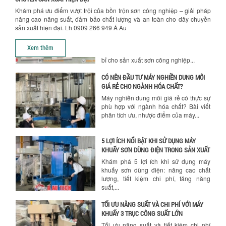
Khám phá ưu điểm vượt trội của bồn trộn sơn công nghiệp – giải pháp
CÓ NÊN ĐẦU TƯ MÁY NGHIỀN DUNG MÔI
nâng cao năng suất, đảm bảo chất lượng và an toàn cho dây chuyền
GIÁ RẺ CHO NGÀNH HÓA CHẤT?
sản xuất hiện đại. Lh 0909 266 949 Á Âu
Máy nghiền dung môi giá rẻ có thực sự
phù hợp với ngành hóa chất? Bài viết
Xem thêm
phân tích ưu, nhược điểm của máy...
5 LỢI ÍCH NỔI BẬT KHI SỬ DỤNG MÁY
KHUẤY SƠN DÙNG ĐIỆN TRONG SẢN XUẤT
Khám phá 5 lợi ích khi sử dụng máy
khuấy sơn dùng điện: nâng cao chất
lượng, tiết kiệm chi phí, tăng năng
suất,...
TỐI ƯU NĂNG SUẤT VÀ CHI PHÍ VỚI MÁY
KHUẤY 3 TRỤC CÔNG SUẤT LỚN
Tối ưu năng suất và tiết kiệm chi phí
hiệu quả với máy khuấy 3 trục công
suất lớn – giải pháp khuấy trộn...
NHỮNG LỖI THƯỜNG GẶP KHI VẬN HÀNH
MÁY KHUẤY SƠN NÂNG KHÍ VÀ CÁCH
KHẮC PHỤC