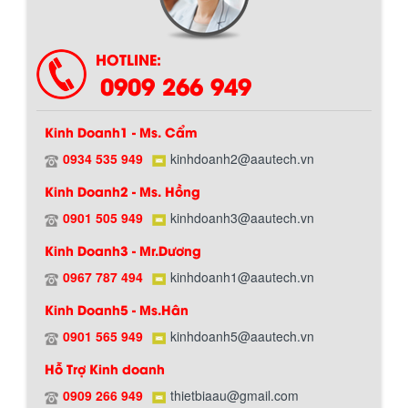
làm giảm nhiệt độ của nguyên...
HOTLINE:
MÁY TRỘN BỘT KHÔ 500KG
0909 266 949
Máy trộn bột khô 500kg được thiết kế
thân bồn nằm ngang, với cánh trộn bột
xoay đảo thuận nghịch. Vật liệu...
Kinh Doanh1 - Ms. Cẩm
0934 535 949
kinhdoanh2@aautech.vn
MÁY TRỘN BỘT KHÔ 200KG
Kinh Doanh2 - Ms. Hồng
Máy trộn bột khô 200kg được gia công
0901 505 949
kinhdoanh3@aautech.vn
sản xuất tại công ty Á Âu. Máy dùng
trộn các loại bột khô trong các ngành...
Kinh Doanh3 - Mr.Dương
0967 787 494
kinhdoanh1@aautech.vn
VÌ SAO DOANH NGHIỆP NÊN CHỌN MÁY
Kinh Doanh5 - Ms.Hân
NGHIỀN MÀU SƠN Á ÂU?
0901 565 949
kinhdoanh5@aautech.vn
Khám phá lý do doanh nghiệp nên
chọn máy nghiền màu sơn Á Âu: hiệu
Hướng dẫn thanh toán mua hàng
Hỗ Trợ Kinh doanh
suất cao, kiểm soát nhiệt tốt, tiết kiệm
chi...
0909 266 949
thietbiaau@gmail.com