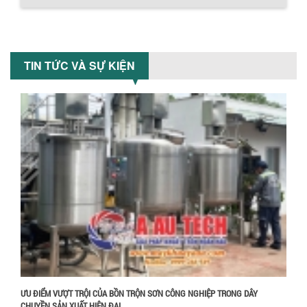
Khám phá các yếu tố quan trọng khi
chọn bồn khuấy sơn: Vật liệu, dung tích
và công suất khuấy. Giải pháp tối...
BỒN KHUẤY TRỘN CHẤT LỎNG CHO
TIN TỨC VÀ SỰ KIỆN
NGÀNH HÓA CHẤT: NHỮNG YẾU TỐ QUYẾT
ĐỊNH CHẤT LƯỢNG SẢN PHẨM CUỐI
CÙNG
Khám phá những yếu tố quan trọng
quyết định chất lượng sản phẩm khi sử
Chính sách giao hàng
dụng bồn khuấy trộn chất lỏng trong...
TỐI ƯU CHI PHÍ ĐẦU TƯ NHỜ LỰA CHỌN
ĐÚNG DỤNG CỤ KHUẤY SƠN CHO DÂY
CHUYỀN SẢN XUẤT
Chọn đúng dụng cụ khuấy sơn giúp tối
ưu chi phí, nâng cao chất lượng sản
xuất. Tìm hiểu giải pháp từ Công...
XU HƯỚNG SỬ DỤNG MÁY KHUẤY SƠN
KHÍ NÉN TRONG NGÀNH SẢN XUẤT HIỆN
ĐẠI: AN TOÀN – TIẾT KIỆM – BỀN BỈ
Khám phá xu hướng máy khuấy sơn khí
ƯU ĐIỂM VƯỢT TRỘI CỦA BỒN TRỘN SƠN CÔNG NGHIỆP TRONG DÂY
nén – Giải pháp an toàn, tiết kiệm, bền
CHUYỀN SẢN XUẤT HIỆN ĐẠI
bỉ cho sản xuất sơn công nghiệp...