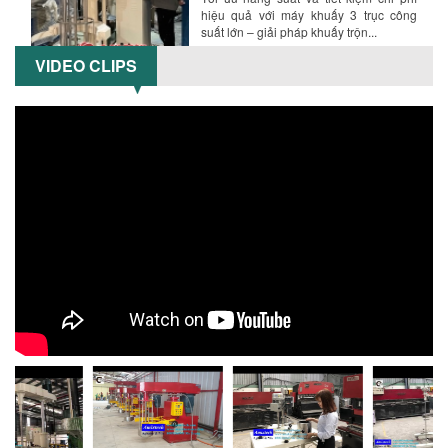
Tổng hợp lỗi thường gặp khi vận hành
máy khuấy sơn nâng khí 200 lít và cách
khắc phục hiệu quả giúp doanh
VIDEO CLIPS
nghiệp...
MÁY NGHIỀN HỮU CƠ LỎNG: GIẢI PHÁP
TỐI ƯU VỚI CÔNG NGHỆ MÁY NGHIỀN
NGANG CÁNH NGHIỀN CERAMIC
Máy nghiền hữu cơ lỏng sử dụng công
nghệ máy nghiền ngang cánh nghiền
ceramic giúp nâng cao độ mịn, hiệu
suất...
ĐẦU TƯ MÁY TRỘN PHÂN BÓN NẰM
NGANG: LỢI ÍCH LÂU DÀI CHO DOANH
NGHIỆP SẢN XUẤT NÔNG NGHIỆP
Tìm hiểu lợi ích khi đầu tư máy trộn
phân bón nằm ngang: nâng cao hiệu
suất trộn, tiết kiệm chi phí, đảm bảo...
NHỮNG LƯU Ý KHI LẮP ĐẶT VÀ VẬN
HÀNH MÁY KHUẤY HÓA CHẤT KHÍ NÉN AN
TOÀN, HIỆU QUẢ
Hướng dẫn chi tiết những lưu ý khi lắp