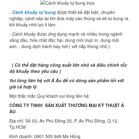
-
Cánh khuấy tự bung
được thiết kế đặt biệt, chuyên
nghiệp, cánh xếp lại khi đưa máy vào thùng và sẽ tự bung ra
khi khuấy nhờ lực li tâm.
-
Cánh khuấy
được ứng dụng mạnh và nhiều trong ngành
xăng dầu, hóa chất độc hại, dung môi mực in, dung môi
sơn... dung dịch tránh bay hơi ( với nắp thùng nhỏ ).
( Có thể đặt hàng công suất lớn nhỏ và điều chỉnh tốc
độ khuấy theo yêu cầu )
Vui lòng liên hệ với Á Âu để có dòng sản phẩm tốt với
giá cả hợp lý
Mọi thắc mắc Quý khách vui lòng liên hệ:
CÔNG TY TNHH SẢN XUẤT THƯƠNG MẠI KỸ THUẬT Á
ÂU
Địa chỉ: Số 03, An Phú Đông 25, P. An Phú Đông, Q.12,
Tp.HCM
Kinh doanh: 0901 505 949 Ms Hồng