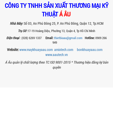
CÔNG TY TNHH SẢN XUẤT THƯƠNG MẠI KỸ
mịn, nâng cao hiệu quả sản xuất và
đảm bảo chất lượng chế phẩm nông...
THUẬT
Á ÂU
TIÊU CHÍ QUAN TRỌNG KHI CHỌN MUA
MÁY NGHIỀN RỔ CHO NGÀNH SƠN – MỰC
Nhà Máy
:
Số 03, An Phú Đông 25, P. An Phú Đông, Quận 12, Tp.HCM
IN
Trụ Sở
:17-19 Hoàng Diệu, Phường 13, Quận 4, Tp Hồ Chí Minh
Chọn máy nghiền rổ đúng giúp tăng độ
mịn sơn, mực in và tiết kiệm chi phí.
Điện thoại
: (028) 6269 1337
Email:
thietbiaau@gmail.com
Hotline:
0909 266
Xem ngay các tiêu chí kỹ thuật quan...
949
MÁY NGHIỀN SƠN THÍ NGHIỆM LÀ GÌ?
Website:
www.maykhuayaau.com
amixtech.com
bonkhuayaau.com
ỨNG DỤNG VÀ VAI TRÒ TRONG NGHIÊN
www.
aautech.vn
CỨU SƠN
Á Âu quản lý chất lượng theo TC ISO 9001-2015 *
Thương hiệu đăng ký bản
Khám phá vai trò của máy nghiền sơn
quyền
thí nghiệm trong nghiên cứu, kiểm soát
chất lượng và phát triển sản phẩm sơn...
HƯỚNG DẪN SỬ DỤNG MÁY KHUẤY THỰC
PHẨM ĐÚNG CÁCH ĐỂ ĐẢM BẢO AN TOÀN
VÀ HIỆU QUẢ
Hướng dẫn sử dụng máy khuấy thực
phẩm đúng cách giúp tăng hiệu suất,
đảm bảo an toàn và kéo dài tuổi thọ...
NHỮNG TIÊU CHÍ QUAN TRỌNG KHI MUA