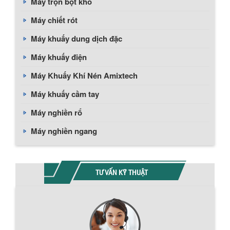
Máy trộn bột khô
Máy chiết rót
Máy khuấy dung dịch đặc
Máy khuấy điện
Máy Khuấy Khí Nén Amixtech
Máy khuấy cầm tay
Máy nghiền rổ
Máy nghiền ngang
TƯ VẤN KỸ THUẬT
BỒN CHỨA GIẢI NHIỆT SƠN, MỰC IN
Bồn chứa giải nhiệt sơn, mực in có cấu
tạo gồm 2 lớp inox và được dùng để