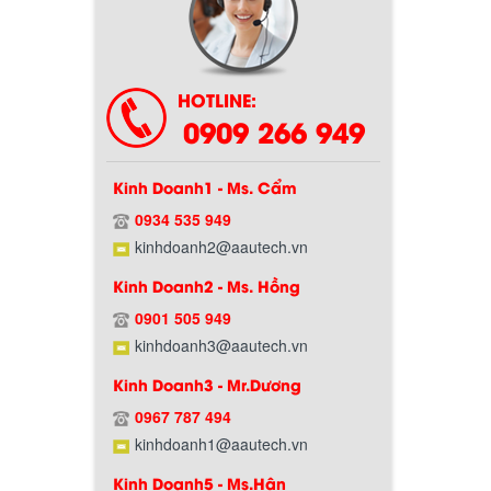
Chính sách bảo hành
HOTLINE:
0909 266 949
Kinh Doanh1 - Ms. Cẩm
0934 535 949
kinhdoanh2@aautech.vn
Kinh Doanh2 - Ms. Hồng
Chính sách giao hàng
0901 505 949
kinhdoanh3@aautech.vn
Kinh Doanh3 - Mr.Dương
0967 787 494
kinhdoanh1@aautech.vn
Kinh Doanh5 - Ms.Hân