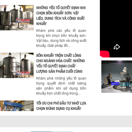
NHỮNG YẾU TỐ QUYẾT ĐỊNH KHI
CHỌN BỒN KHUẤY SƠN: VẬT
LIỆU, DUNG TÍCH VÀ CÔNG SUẤT
KHUẤY
Khám phá các yếu tố quan
trọng khi chọn bồn khuấy sơn:
Vật liệu, dung tích và công suất
khuấy. Giải pháp tối...
BỒN KHUẤY TRỘN CHẤT LỎNG
CHO NGÀNH HÓA CHẤT: NHỮNG
YẾU TỐ QUYẾT ĐỊNH CHẤT
LƯỢNG SẢN PHẨM CUỐI CÙNG
Khám phá những yếu tố quan
trọng quyết định chất lượng
sản phẩm khi sử dụng bồn
khuấy trộn chất lỏng trong...
TỐI ƯU CHI PHÍ ĐẦU TƯ NHỜ LỰA
CHỌN ĐÚNG DỤNG CỤ KHUẤY
SƠN CHO DÂY CHUYỀN SẢN
XUẤT
Chọn đúng dụng cụ khuấy sơn
giúp tối ưu chi phí, nâng cao