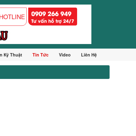
0909 266 949
HOTLINE
Tư vấn hỗ trợ 24/7
n Kỹ Thuật
Tin Tức
Video
Liên Hệ