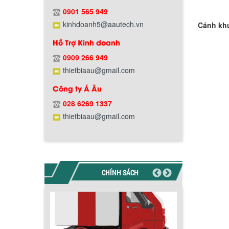
Hướng dẫn thanh toán mua hàng
0901 565 949
kinhdoanh5@aautech.vn
Cánh kh
Hỗ Trợ Kinh doanh
0909 266 949
thietbiaau@gmail.com
Chính sách đổi trả hàng
Công ty Á Âu
028 6269 1337
thietbiaau@gmail.com
Chính sách bảo hành
CHÍNH SÁCH