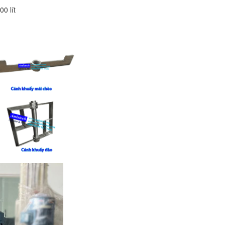
0 lít