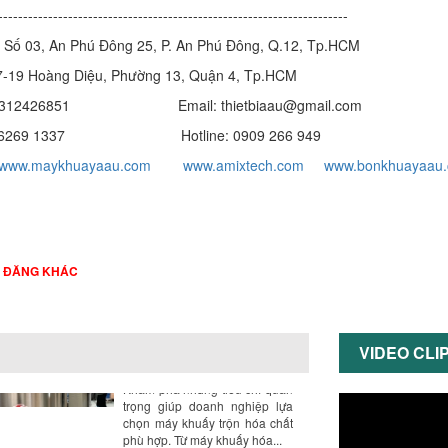
---------------------------------------------------------------------
ƯU ĐÃI ĐẶC BIỆT: GIÁ MÁY
KHUẤY SƠN CÔNG NGHIỆP GIẢM
 Số 03, An Phú Đông 25, P. An Phú Đông, Q.12, Tp.HCM
SỐC
17-19 Hoàng Diệu, Phường 13, Quận 4, Tp.HCM
Ưu đãi đặc biệt: Giá máy khuấy
sơn công nghiệp giảm sốc lên
 0312426851 Email: thietbiaau@gmail.com
đến 20%. Tiết kiệm chi phí,
028 6269 1337 Hotline: 0909 266 949
nhận ngay máy khuấy...
www.maykhuayaau.com
www.amixtech.com
www.bonkhuayaau
TỐI ƯU CHI PHÍ SẢN XUẤT VỚI
MÁY TRỘN SƠN CÔNG NGHIỆP
HIỆN ĐẠI
Khám phá cách máy trộn sơn
công nghiệp giúp doanh
nghiệp tiết kiệm nguyên liệu,
I ĐĂNG KHÁC
nhân công và chi phí vận
hành. Giải...
NHỮNG TIÊU CHÍ QUAN TRỌNG
KHI LỰA CHỌN MÁY KHUẤY TRỘN
VIDEO CLI
HÓA CHẤT CHO NHÀ MÁY
Khám phá những tiêu chí quan
trọng giúp doanh nghiệp lựa
chọn máy khuấy trộn hóa chất
phù hợp. Từ máy khuấy hóa...