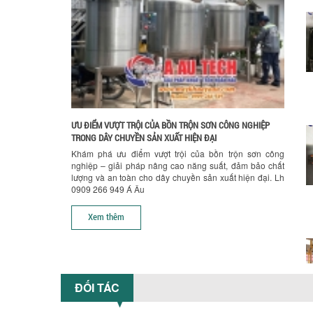
ƯU ĐIỂM VƯỢT TRỘI CỦA BỒN TRỘN SƠN CÔNG NGHIỆP
TRONG DÂY CHUYỀN SẢN XUẤT HIỆN ĐẠI
Khám phá ưu điểm vượt trội của bồn trộn sơn công
nghiệp – giải pháp nâng cao năng suất, đảm bảo chất
lượng và an toàn cho dây chuyền sản xuất hiện đại. Lh
0909 266 949 Á Âu
Xem thêm
ĐỐI TÁC