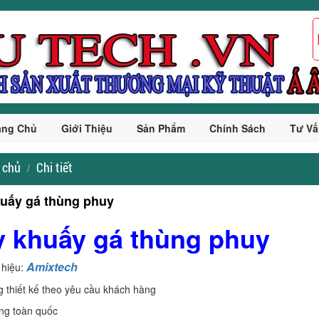
ang Chủ
Giới Thiệu
Sản Phẩm
Chính Sách
Tư Vấ
 chủ
Chi tiết
uấy gá thùng phuy
 khuấy gá thùng phuy
Amixtech
 hiệu:
g thiết kế theo yêu cầu khách hàng
ng toàn quốc