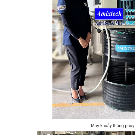
Máy khuấy thùng phuy
BỒN CHỨA GIẢI NHIỆT SƠN, MỰC