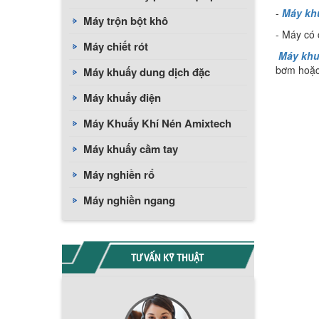
-
Máy kh
Máy trộn bột khô
- Máy có 
Máy chiết rót
Máy kh
bơm hoặc
Máy khuấy dung dịch đặc
Máy khuấy điện
Máy Khuấy Khí Nén Amixtech
Máy khuấy cầm tay
Máy nghiền rổ
Máy nghiền ngang
TƯ VẤN KỸ THUẬT