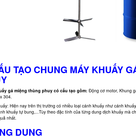
CẤU TẠO CHUNG MÁY KHUẤY 
UY
uấy gá miệng thùng phuy có cấu tạo gồm:
Động cơ motor, Khung gá
x 304.
uấy: Hiện nay trên thị trường có nhiều loại cánh khuấy như cánh khuấ
nh khuấy tự bung,...Tùy theo đặc tính của từng dung dịch khuấy mà c
quả nhất.
ỨNG DỤNG