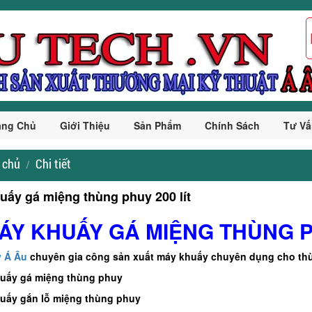
ang Chủ
Giới Thiệu
Sản Phẩm
Chính Sách
Tư Vấ
 chủ
Chi tiết
uấy gá miệng thùng phuy 200 lít
MÁY KHUẤY GÁ MIỆNG THÙNG P
y Á Âu
chuyên gia công sản xuất máy khuấy chuyên dụng cho th
huấy gá miệng thùng phuy
uấy gắn lỗ miệng thùng phuy