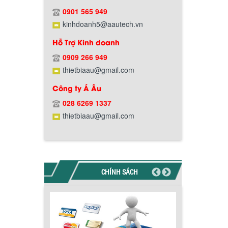
0901 565 949
kinhdoanh5@aautech.vn
Hỗ Trợ Kinh doanh
0909 266 949
Chính sách bảo hành
thietbiaau@gmail.com
Công ty Á Âu
028 6269 1337
thietbiaau@gmail.com
CHÍNH SÁCH
Chính sách giao hàng