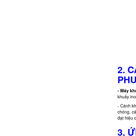
Chính sách đổi trả hàng
2. 
PH
- Máy kh
khuấy ino
- Cánh kh
chóng, cá
đạt hiệu 
3. 