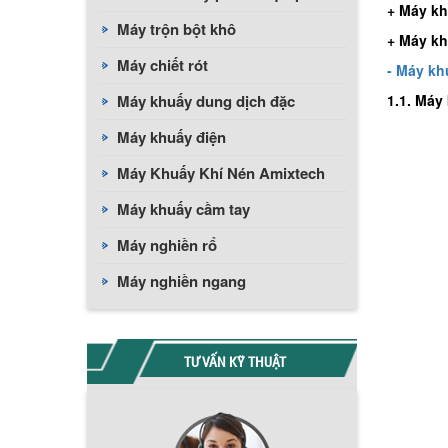
+ Máy k
Máy trộn bột khô
+ Máy kh
Máy chiết rót
- Máy k
Máy khuấy dung dịch đặc
1.1. Máy
Máy khuấy điện
Máy Khuấy Khí Nén Amixtech
Máy khuấy cầm tay
Máy nghiền rổ
Máy nghiền ngang
TƯ VẤN KỸ THUẬT