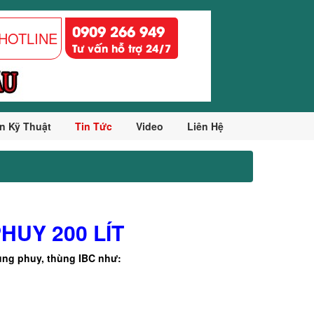
0909 266 949
HOTLINE
Tư vấn hỗ trợ 24/7
n Kỹ Thuật
Tin Tức
Video
Liên Hệ
HUY 200 LÍT
ùng phuy, thùng IBC như: