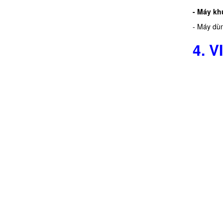
- Máy kh
- Máy dùn
4. 