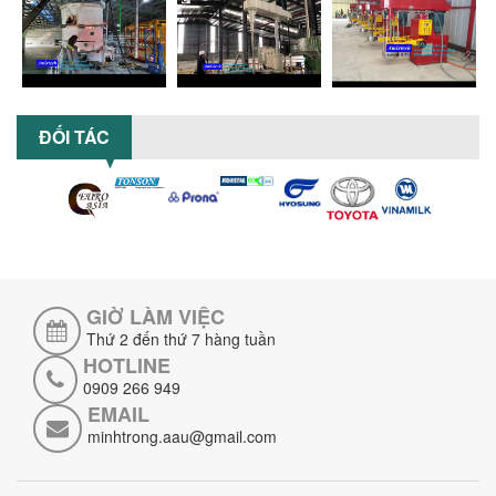
NGANG CÁNH NGHIỀN CERAMIC
Máy nghiền hữu cơ lỏng sử dụng công
nghệ máy nghiền ngang cánh nghiền
ceramic giúp nâng cao độ mịn, hiệu
suất...
ĐẦU TƯ MÁY TRỘN PHÂN BÓN NẰM
ĐỐI TÁC
NGANG: LỢI ÍCH LÂU DÀI CHO DOANH
NGHIỆP SẢN XUẤT NÔNG NGHIỆP
Tìm hiểu lợi ích khi đầu tư máy trộn
phân bón nằm ngang: nâng cao hiệu
suất trộn, tiết kiệm chi phí, đảm bảo...
NHỮNG LƯU Ý KHI LẮP ĐẶT VÀ VẬN
HÀNH MÁY KHUẤY HÓA CHẤT KHÍ NÉN AN
TOÀN, HIỆU QUẢ
GIỜ LÀM VIỆC
Hướng dẫn chi tiết những lưu ý khi lắp
Thứ 2 đến thứ 7 hàng tuần
đặt và vận hành máy khuấy hóa chất
HOTLINE
khí nén để đảm bảo an toàn, hiệu...
0909 266 949
SO SÁNH MÁY TRỘN BỘT KHÔ CÔNG
EMAIL
NGHIỆP VÀ MÁY TRỘN BỘT GIA ĐÌNH:
minhtrong.aau@gmail.com
KHÁC BIỆT VỀ HIỆU QUẢ & NĂNG SUẤT
Tìm hiểu sự khác biệt giữa máy trộn bột
khô công nghiệp và máy trộn bột gia