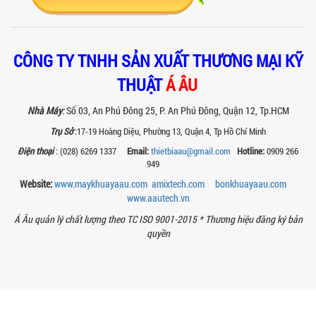
CHIẾT RÓT SƠN 1 VÒI CỦA Á ÂU?
Khám phá lý do vì sao máy chiết rót sơn
1 vòi của Á Âu là lựa chọn hàng đầu
cho các xưởng sơn: chính xác, tiết...
CÔNG TY TNHH SẢN XUẤT THƯƠNG MẠI KỸ
THUẬT
Á ÂU
BÊN TRONG NHÀ MÁY Á ÂU: HÀNH TRÌNH
TẠO NÊN NHỮNG CHIẾC BỒN KHUẤY INOX
Nhà Máy
:
Số 03, An Phú Đông 25, P. An Phú Đông, Quận 12, Tp.HCM
ĐẠT CHUẨN
Khám phá quy trình gia công bồn khuấy
Trụ Sở
:17-19 Hoàng Diệu, Phường 13, Quận 4, Tp Hồ Chí Minh
inox tại nhà máy Á Âu – nơi tạo ra thiết
Điện thoại
: (028) 6269 1337
Email:
thietbiaau@gmail.com
Hotline:
0909 266
bị chuẩn kỹ thuật, bền bỉ, theo...
949
MÁY NGHIỀN THUỐC BVTV – GIẢI PHÁP
Website:
www.maykhuayaau.com
amixtech.com
bonkhuayaau.com
TỐI ƯU TRONG SẢN XUẤT NÔNG DƯỢC
www.
aautech.vn
HIỆN ĐẠI
Máy nghiền thuốc BVTV giúp tối ưu độ
Á Âu quản lý chất lượng theo TC ISO 9001-2015 *
Thương hiệu đăng ký bản
mịn, nâng cao hiệu quả sản xuất và
quyền
đảm bảo chất lượng chế phẩm nông...
TIÊU CHÍ QUAN TRỌNG KHI CHỌN MUA
MÁY NGHIỀN RỔ CHO NGÀNH SƠN – MỰC
IN
Chọn máy nghiền rổ đúng giúp tăng độ