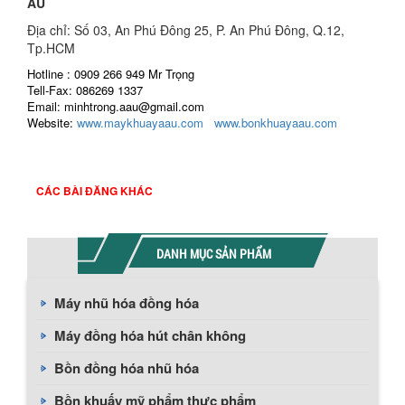
ÂU
Địa chỉ: Số 03, An Phú Đông 25, P. An Phú Đông, Q.12,
Tp.HCM
Hotline : 0909 266 949 Mr Trọng
Tell-Fax: 086269 1337
Email: minhtrong.aau@gmail.com
Website:
www.maykhuayaau.com
www.bonkhuayaau.com
CÁC BÀI ĐĂNG KHÁC
DANH MỤC SẢN PHẨM
Máy nhũ hóa đồng hóa
Máy đồng hóa hút chân không
Bồn đồng hóa nhũ hóa
Bồn khuấy mỹ phẩm thực phẩm