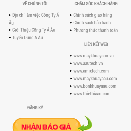
VỀ CHÚNG TÔI
CHĂM SÓC KHÁCH HÀNG
đình về hiệu quả, năng suất và...
SO SÁNH MÁY KHUẤY PHÒNG NỔ VỚI MÁY
Địa chỉ làm việc Công Ty Á
Chính sách giao hàng
KHUẤY THƯỜNG: KHÁC BIỆT VÀ GIÁ TRỊ
Chính sách bảo hành
Âu
MANG LẠI
Giới Thiệu Công Ty Á Âu
Phương thức thanh toán
So sánh máy khuấy phòng nổ và máy
khuấy thường chi tiết: sự khác biệt về an
Tuyển Dụng Á Âu
toàn, giá trị mang lại, ứng dụng...
LIÊN KẾT WEB
TAY KẸP THÙNG TRÊN MÁY KHUẤY SƠN
www.maykhuayson.vn
30HP: TĂNG ĐỘ ỔN ĐỊNH VÀ AN TOÀN KHI
VẬN HÀNH
www.aautech.vn
Tay kẹp thùng trên máy khuấy sơn
www.amixtech.com
30HP giúp giữ ổn định thùng chứa, đảm
www.maykhuayaau.com
bảo an toàn khi vận hành và nâng cao
chất...
www.bonkhuayaau.com
BỒN KHUẤY SÀN THAO TÁC – GIẢI PHÁP
www.thietbiaau.com
TOÀN DIỆN CHO SẢN XUẤT THỰC PHẨM,
MỸ PHẨM VÀ HÓA CHẤT
ĐĂNG KÝ
Khám phá thiết kế bồn khuấy sàn thao
tác inox an toàn, tiện lợi, phù hợp sản
xuất thực phẩm, mỹ phẩm, hóa chất....
VÌ SAO CÁC XƯỞNG SƠN NÊN CHỌN MÁY