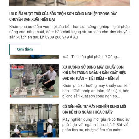
Khám phá những yếu tố quan trọng
quyết định chất lượng sản phẩm khi sử
Chính sách giao hàng
ƯU ĐIỂM VƯỢT TRỘI CỦA BỒN TRỘN SƠN CÔNG NGHIỆP TRONG DÂY
dụng bồn khuấy trộn chất lỏng trong...
CHUYỀN SẢN XUẤT HIỆN ĐẠI
Khám phá ưu điểm vượt trội của bồn trộn sơn công nghiệp – giải pháp
TỐI ƯU CHI PHÍ ĐẦU TƯ NHỜ LỰA CHỌN
nâng cao năng suất, đảm bảo chất lượng và an toàn cho dây chuyền
ĐÚNG DỤNG CỤ KHUẤY SƠN CHO DÂY
sản xuất hiện đại. Lh 0909 266 949 Á Âu
CHUYỀN SẢN XUẤT
Chọn đúng dụng cụ khuấy sơn giúp tối
Xem thêm
ưu chi phí, nâng cao chất lượng sản
xuất. Tìm hiểu giải pháp từ Công...
XU HƯỚNG SỬ DỤNG MÁY KHUẤY SƠN
KHÍ NÉN TRONG NGÀNH SẢN XUẤT HIỆN
ĐẠI: AN TOÀN – TIẾT KIỆM – BỀN BỈ
Khám phá xu hướng máy khuấy sơn khí
nén – Giải pháp an toàn, tiết kiệm, bền
bỉ cho sản xuất sơn công nghiệp...
CÓ NÊN ĐẦU TƯ MÁY NGHIỀN DUNG MÔI
GIÁ RẺ CHO NGÀNH HÓA CHẤT?
Máy nghiền dung môi giá rẻ có thực sự
phù hợp với ngành hóa chất? Bài viết
phân tích ưu, nhược điểm của máy...