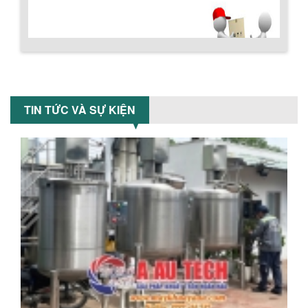
Chính sách đổi trả hàng
SƠN CÔNG NGHIỆP HIỆN ĐẠI
Khám phá cách máy trộn sơn công
nghiệp giúp doanh nghiệp tiết kiệm
nguyên liệu, nhân công và chi phí vận
hành. Giải...
NHỮNG TIÊU CHÍ QUAN TRỌNG KHI LỰA
CHỌN MÁY KHUẤY TRỘN HÓA CHẤT CHO
Chính sách bảo hành
TIN TỨC VÀ SỰ KIỆN
NHÀ MÁY
Khám phá những tiêu chí quan trọng
giúp doanh nghiệp lựa chọn máy khuấy
trộn hóa chất phù hợp. Từ máy khuấy
hóa...
NHỮNG YẾU TỐ QUYẾT ĐỊNH KHI CHỌN
BỒN KHUẤY SƠN: VẬT LIỆU, DUNG TÍCH VÀ
CÔNG SUẤT KHUẤY
Khám phá các yếu tố quan trọng khi
chọn bồn khuấy sơn: Vật liệu, dung tích
và công suất khuấy. Giải pháp tối...
BỒN KHUẤY TRỘN CHẤT LỎNG CHO
NGÀNH HÓA CHẤT: NHỮNG YẾU TỐ QUYẾT
ĐỊNH CHẤT LƯỢNG SẢN PHẨM CUỐI
CÙNG