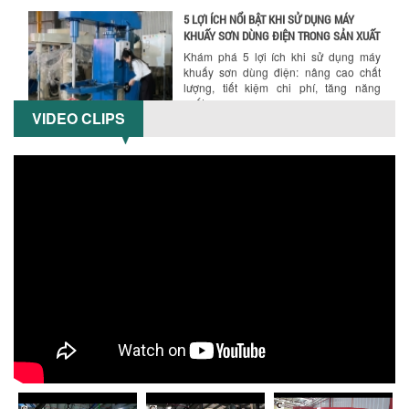
5 LỢI ÍCH NỔI BẬT KHI SỬ DỤNG MÁY
KHUẤY SƠN DÙNG ĐIỆN TRONG SẢN XUẤT
Khám phá 5 lợi ích khi sử dụng máy
khuấy sơn dùng điện: nâng cao chất
lượng, tiết kiệm chi phí, tăng năng
suất,...
VIDEO CLIPS
TỐI ƯU NĂNG SUẤT VÀ CHI PHÍ VỚI MÁY
KHUẤY 3 TRỤC CÔNG SUẤT LỚN
Tối ưu năng suất và tiết kiệm chi phí
hiệu quả với máy khuấy 3 trục công
suất lớn – giải pháp khuấy trộn...
NHỮNG LỖI THƯỜNG GẶP KHI VẬN HÀNH
MÁY KHUẤY SƠN NÂNG KHÍ VÀ CÁCH
KHẮC PHỤC
Tổng hợp lỗi thường gặp khi vận hành
máy khuấy sơn nâng khí 200 lít và cách
khắc phục hiệu quả giúp doanh
nghiệp...
MÁY NGHIỀN HỮU CƠ LỎNG: GIẢI PHÁP
TỐI ƯU VỚI CÔNG NGHỆ MÁY NGHIỀN