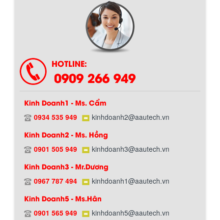
HOTLINE:
0909 266 949
Kinh Doanh1 - Ms. Cẩm
0934 535 949
kinhdoanh2@aautech.vn
BỒN CHỨA GIẢI NHIỆT SƠN, MỰC IN
Kinh Doanh2 - Ms. Hồng
Bồn chứa giải nhiệt sơn, mực in có cấu
tạo gồm 2 lớp inox và được dùng để
0901 505 949
kinhdoanh3@aautech.vn
làm giảm nhiệt độ của nguyên...
Kinh Doanh3 - Mr.Dương
0967 787 494
kinhdoanh1@aautech.vn
MÁY TRỘN BỘT KHÔ 500KG
Kinh Doanh5 - Ms.Hân
Máy trộn bột khô 500kg được thiết kế
thân bồn nằm ngang, với cánh trộn bột
0901 565 949
kinhdoanh5@aautech.vn
xoay đảo thuận nghịch. Vật liệu...