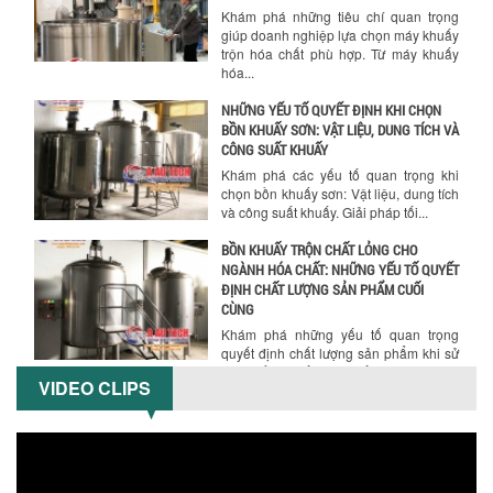
Khám phá những tiêu chí quan trọng
giúp doanh nghiệp lựa chọn máy khuấy
trộn hóa chất phù hợp. Từ máy khuấy
hóa...
NHỮNG YẾU TỐ QUYẾT ĐỊNH KHI CHỌN
BỒN KHUẤY SƠN: VẬT LIỆU, DUNG TÍCH VÀ
CÔNG SUẤT KHUẤY
Khám phá các yếu tố quan trọng khi
chọn bồn khuấy sơn: Vật liệu, dung tích
và công suất khuấy. Giải pháp tối...
BỒN KHUẤY TRỘN CHẤT LỎNG CHO
NGÀNH HÓA CHẤT: NHỮNG YẾU TỐ QUYẾT
ĐỊNH CHẤT LƯỢNG SẢN PHẨM CUỐI
CÙNG
Khám phá những yếu tố quan trọng
quyết định chất lượng sản phẩm khi sử
dụng bồn khuấy trộn chất lỏng trong...
VIDEO CLIPS
TỐI ƯU CHI PHÍ ĐẦU TƯ NHỜ LỰA CHỌN
ĐÚNG DỤNG CỤ KHUẤY SƠN CHO DÂY
CHUYỀN SẢN XUẤT
Chọn đúng dụng cụ khuấy sơn giúp tối
ưu chi phí, nâng cao chất lượng sản