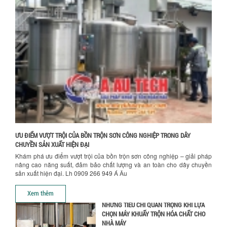
VÌ SAO DOANH NGHIỆP NÊN CHỌN MÁY
NGHIỀN MÀU SƠN Á ÂU?
Khám phá lý do doanh nghiệp nên
chọn máy nghiền màu sơn Á Âu: hiệu
suất cao, kiểm soát nhiệt tốt, tiết kiệm
chi...
Hướng dẫn thanh toán mua hàng
ƯU ĐÃI ĐẶC BIỆT: GIÁ MÁY KHUẤY SƠN
CÔNG NGHIỆP GIẢM SỐC
Ưu đãi đặc biệt: Giá máy khuấy sơn
công nghiệp giảm sốc lên đến 20%.
Tiết kiệm chi phí, nhận ngay máy
khuấy...
ƯU ĐIỂM VƯỢT TRỘI CỦA BỒN TRỘN SƠN CÔNG NGHIỆP TRONG DÂY
TỐI ƯU CHI PHÍ SẢN XUẤT VỚI MÁY TRỘN
CHUYỀN SẢN XUẤT HIỆN ĐẠI
SƠN CÔNG NGHIỆP HIỆN ĐẠI
Khám phá ưu điểm vượt trội của bồn trộn sơn công nghiệp – giải pháp
Khám phá cách máy trộn sơn công
nâng cao năng suất, đảm bảo chất lượng và an toàn cho dây chuyền
nghiệp giúp doanh nghiệp tiết kiệm
sản xuất hiện đại. Lh 0909 266 949 Á Âu
nguyên liệu, nhân công và chi phí vận
hành. Giải...
Xem thêm
NHỮNG TIÊU CHÍ QUAN TRỌNG KHI LỰA
CHỌN MÁY KHUẤY TRỘN HÓA CHẤT CHO
NHÀ MÁY