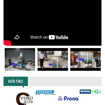
xuất. Tìm hiểu giải pháp từ Công...
XU HƯỚNG SỬ DỤNG MÁY KHUẤY SƠN
KHÍ NÉN TRONG NGÀNH SẢN XUẤT HIỆN
ĐẠI: AN TOÀN – TIẾT KIỆM – BỀN BỈ
Khám phá xu hướng máy khuấy sơn khí
nén – Giải pháp an toàn, tiết kiệm, bền
bỉ cho sản xuất sơn công nghiệp...
CÓ NÊN ĐẦU TƯ MÁY NGHIỀN DUNG MÔI
GIÁ RẺ CHO NGÀNH HÓA CHẤT?
Máy nghiền dung môi giá rẻ có thực sự
phù hợp với ngành hóa chất? Bài viết
phân tích ưu, nhược điểm của máy...
5 LỢI ÍCH NỔI BẬT KHI SỬ DỤNG MÁY
KHUẤY SƠN DÙNG ĐIỆN TRONG SẢN XUẤT
ĐỐI TÁC
Khám phá 5 lợi ích khi sử dụng máy
khuấy sơn dùng điện: nâng cao chất
lượng, tiết kiệm chi phí, tăng năng
suất,...
TỐI ƯU NĂNG SUẤT VÀ CHI PHÍ VỚI MÁY