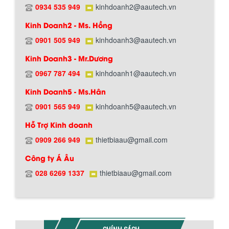
0934 535 949
kinhdoanh2@aautech.vn
Kinh Doanh2 - Ms. Hồng
0901 505 949
kinhdoanh3@aautech.vn
Hướng dẫn thanh toán mua hàng
Kinh Doanh3 - Mr.Dương
0967 787 494
kinhdoanh1@aautech.vn
Kinh Doanh5 - Ms.Hân
0901 565 949
kinhdoanh5@aautech.vn
Hỗ Trợ Kinh doanh
0909 266 949
thietbiaau@gmail.com
Chính sách đổi trả hàng
Công ty Á Âu
028 6269 1337
thietbiaau@gmail.com
Chính sách bảo hành