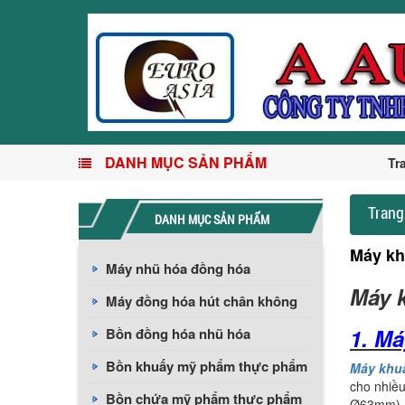
DANH MỤC SẢN PHẨM
Tr
Trang
DANH MỤC SẢN PHẨM
Máy khu
Máy nhũ hóa đồng hóa
Máy k
Máy đồng hóa hút chân không
1. Má
Bồn đồng hóa nhũ hóa
Bồn khuấy mỹ phẩm thực phẩm
Máy khu
cho nhiề
Bồn chứa mỹ phẩm thực phẩm
Ø63mm), k