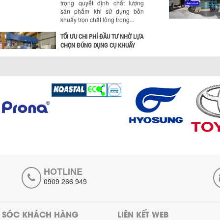
trọng quyết định chất lượng
sản phẩm khi sử dụng bồn
khuấy trộn chất lỏng trong...
TỐI ƯU CHI PHÍ ĐẦU TƯ NHỜ LỰA
CHỌN ĐÚNG DỤNG CỤ KHUẤY
SƠN CHO DÂY CHUYỀN SẢN
XUẤT
Chọn đúng dụng cụ khuấy sơn
giúp tối ưu chi phí, nâng cao
chất lượng sản xuất. Tìm hiểu
giải pháp từ Công...
XU HƯỚNG SỬ DỤNG MÁY
KHUẤY SƠN KHÍ NÉN TRONG
NGÀNH SẢN XUẤT HIỆN ĐẠI: AN
TOÀN – TIẾT KIỆM – BỀN BỈ
Khám phá xu hướng máy
khuấy sơn khí nén – Giải pháp
HOTLINE
an toàn, tiết kiệm, bền bỉ cho
sản xuất sơn công nghiệp...
0909 266 949
CÓ NÊN ĐẦU TƯ MÁY NGHIỀN
DUNG MÔI GIÁ RẺ CHO NGÀNH
 SÓC KHÁCH HÀNG
HÓA CHẤT?
LIÊN KẾT WEB