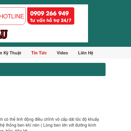
0909 266 949
HOTLINE
Tư vấn hỗ trợ 24/7
n Kỹ Thuật
Tin Tức
Video
Liên Hệ
h có thể linh động điều chỉnh vô cấp dãi tốc độ khuấy
g hệ thống ben khí nén ( Lòng ben lớn với đường kính
, bền, tiện lợi.