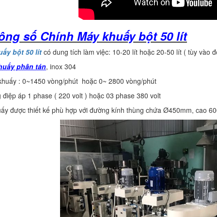
ông số Chính Máy khuấy bột 50 lít
ấy bột 50 lít
có dung tích làm việc: 10-20 lít hoặc 20-50 lít ( tùy vào
huấy phân tán
, inox 304
 khuấy : 0~1450 vòng/phút hoặc 0~ 2800 vòng/phút
 điệp áp 1 phase ( 220 volt ) hoặc 03 phase 380 volt
uấy được thiết kế phù hợp với đường kính thùng chứa Ø450mm, cao 