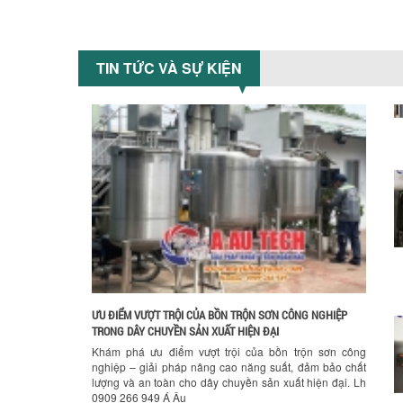
TIN TỨC VÀ SỰ KIỆN
ƯU ĐIỂM VƯỢT TRỘI CỦA BỒN TRỘN SƠN CÔNG NGHIỆP
TRONG DÂY CHUYỀN SẢN XUẤT HIỆN ĐẠI
Khám phá ưu điểm vượt trội của bồn trộn sơn công
nghiệp – giải pháp nâng cao năng suất, đảm bảo chất
lượng và an toàn cho dây chuyền sản xuất hiện đại. Lh
0909 266 949 Á Âu