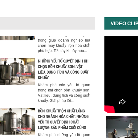
nhân công và chi phí vận
hành. Giải...
NHỮNG TIÊU CHÍ QUAN TRỌNG
KHI LỰA CHỌN MÁY KHUẤY TRỘN
VIDEO CLI
HÓA CHẤT CHO NHÀ MÁY
Khám phá những tiêu chí quan
trọng giúp doanh nghiệp lựa
chọn máy khuấy trộn hóa chất
phù hợp. Từ máy khuấy hóa...
NHỮNG YẾU TỐ QUYẾT ĐỊNH KHI
CHỌN BỒN KHUẤY SƠN: VẬT
LIỆU, DUNG TÍCH VÀ CÔNG SUẤT
KHUẤY
Khám phá các yếu tố quan
trọng khi chọn bồn khuấy sơn:
Vật liệu, dung tích và công suất
khuấy. Giải pháp tối...
BỒN KHUẤY TRỘN CHẤT LỎNG
CHO NGÀNH HÓA CHẤT: NHỮNG
YẾU TỐ QUYẾT ĐỊNH CHẤT
LƯỢNG SẢN PHẨM CUỐI CÙNG
Khám phá những yếu tố quan