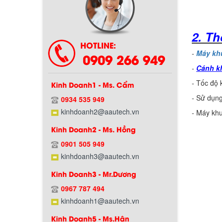
Chính sách bảo hành
2. Th
HOTLINE:
-
Máy khu
0909 266 949
-
Cánh k
- Tốc độ
Kinh Doanh1 - Ms. Cẩm
- Sử dụng
0934 535 949
kinhdoanh2@aautech.vn
- Máy kh
Kinh Doanh2 - Ms. Hồng
Chính sách giao hàng
0901 505 949
kinhdoanh3@aautech.vn
Kinh Doanh3 - Mr.Dương
0967 787 494
kinhdoanh1@aautech.vn
Kinh Doanh5 - Ms.Hân