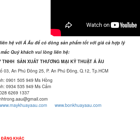
Âu. Máy dùng trộn các loại bột
khô trong các ngành...
VÌ SAO DOANH NGHIỆP NÊN
CHỌN MÁY NGHIỀN MÀU SƠN Á
ÂU?
Khám phá lý do doanh nghiệp
nên chọn máy nghiền màu sơn
 liên hệ với Á Âu để có dòng sản phẩm tốt với giá cả hợp lý
Á Âu: hiệu suất cao, kiểm soát
nhiệt tốt, tiết kiệm chi...
 mắc Quý khách vui lòng liên hệ:
 TNHH SẢN XUẤT THƯƠNG MẠI KỸ THUẬT Á ÂU
ƯU ĐÃI ĐẶC BIỆT: GIÁ MÁY
KHUẤY SƠN CÔNG NGHIỆP GIẢM
 Số 03, An Phú Đông 25, P. An Phú Đông, Q.12, Tp.HCM
SỐC
nh: 0901 505 949 Ms Hồng
Ưu đãi đặc biệt: Giá máy khuấy
sơn công nghiệp giảm sốc lên
nh: 0934 535 949 Ms Cẩm
đến 20%. Tiết kiệm chi phí,
 028 6269 1337
nhận ngay máy khuấy...
inhtrong.aau@gmail.com
www.maykhuayaau.com
www.bonkhuayaau.com
TỐI ƯU CHI PHÍ SẢN XUẤT VỚI
MÁY TRỘN SƠN CÔNG NGHIỆP
HIỆN ĐẠI
Khám phá cách máy trộn sơn
công nghiệp giúp doanh
nghiệp tiết kiệm nguyên liệu,
I ĐĂNG KHÁC