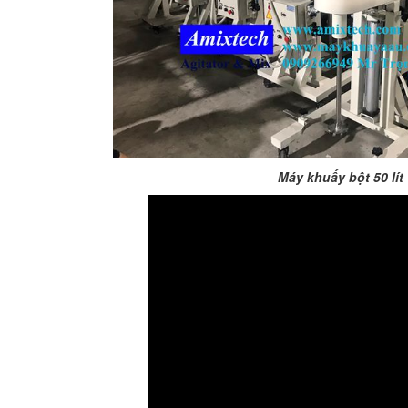
BỒN CHỨA GIẢI NHIỆT SƠN, MỰC
IN
Máy khuấy bột 50 lít
Bồn chứa giải nhiệt sơn, mực
in có cấu tạo gồm 2 lớp inox và
được dùng để làm giảm nhiệt
độ của nguyên...
MÁY TRỘN BỘT KHÔ 500KG
Máy trộn bột khô 500kg được
thiết kế thân bồn nằm ngang,
với cánh trộn bột xoay đảo
thuận nghịch. Vật liệu...
MÁY TRỘN BỘT KHÔ 200KG
Máy trộn bột khô 200kg được
gia công sản xuất tại công ty Á