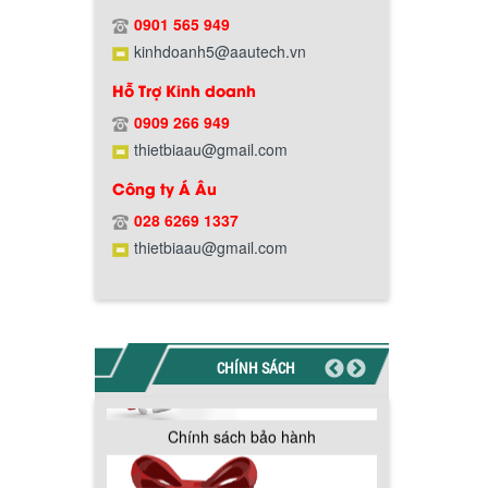
Hướng dẫn thanh toán mua hàng
0901 565 949
kinhdoanh5@aautech.vn
Hỗ Trợ Kinh doanh
0909 266 949
thietbiaau@gmail.com
Chính sách đổi trả hàng
Công ty Á Âu
028 6269 1337
thietbiaau@gmail.com
Chính sách bảo hành
CHÍNH SÁCH