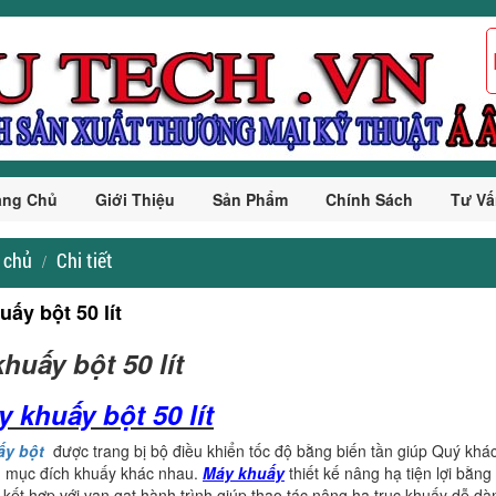
ang Chủ
Giới Thiệu
Sản Phẩm
Chính Sách
Tư Vấ
 chủ
Chi tiết
ấy bột 50 lít
huấy bột 50 lít
y khuấy bột 50 lít
ấy bột
được trang bị bộ điều khiển tốc độ bằng biến tần giúp Quý khác
u mục đích khuấy khác nhau.
Máy khuấy
thiết kế nâng hạ tiện lợi bằn
ết hợp với van gạt hành trình giúp thao tác nâng hạ trục khuấy dễ dàng