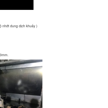
 độ nhớt dung dịch khuấy )
600mm.