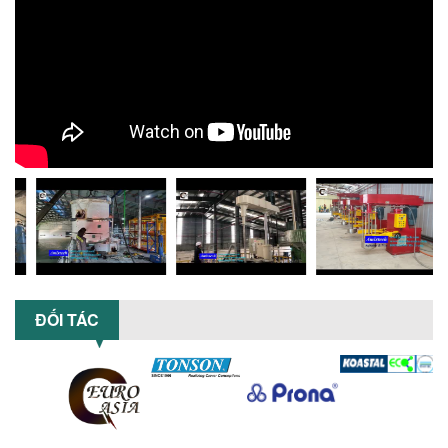
NHỮNG LỖI THƯỜNG GẶP KHI VẬN HÀNH
MÁY KHUẤY SƠN NÂNG KHÍ VÀ CÁCH
KHẮC PHỤC
Tổng hợp lỗi thường gặp khi vận hành
máy khuấy sơn nâng khí 200 lít và cách
khắc phục hiệu quả giúp doanh
nghiệp...
MÁY NGHIỀN HỮU CƠ LỎNG: GIẢI PHÁP
TỐI ƯU VỚI CÔNG NGHỆ MÁY NGHIỀN
NGANG CÁNH NGHIỀN CERAMIC
Máy nghiền hữu cơ lỏng sử dụng công
nghệ máy nghiền ngang cánh nghiền
ceramic giúp nâng cao độ mịn, hiệu
suất...
ĐẦU TƯ MÁY TRỘN PHÂN BÓN NẰM
ĐỐI TÁC
NGANG: LỢI ÍCH LÂU DÀI CHO DOANH
NGHIỆP SẢN XUẤT NÔNG NGHIỆP
Tìm hiểu lợi ích khi đầu tư máy trộn
phân bón nằm ngang: nâng cao hiệu
suất trộn, tiết kiệm chi phí, đảm bảo...
NHỮNG LƯU Ý KHI LẮP ĐẶT VÀ VẬN