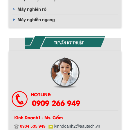
Máy nghiền rổ
Máy nghiền ngang
TƯ VẤN KỸ THUẬT
Chính sách giao hàng
HOTLINE:
0909 266 949
Kinh Doanh1 - Ms. Cẩm
0934 535 949
kinhdoanh2@aautech.vn