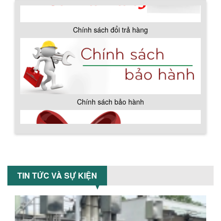
suất cao, kiểm soát nhiệt tốt, tiết kiệm
chi...
ƯU ĐÃI ĐẶC BIỆT: GIÁ MÁY KHUẤY SƠN
CÔNG NGHIỆP GIẢM SỐC
Ưu đãi đặc biệt: Giá máy khuấy sơn
công nghiệp giảm sốc lên đến 20%.
Tiết kiệm chi phí, nhận ngay máy
khuấy...
TỐI ƯU CHI PHÍ SẢN XUẤT VỚI MÁY TRỘN
SƠN CÔNG NGHIỆP HIỆN ĐẠI
Khám phá cách máy trộn sơn công
nghiệp giúp doanh nghiệp tiết kiệm
nguyên liệu, nhân công và chi phí vận
hành. Giải...
Chính sách giao hàng
NHỮNG TIÊU CHÍ QUAN TRỌNG KHI LỰA
CHỌN MÁY KHUẤY TRỘN HÓA CHẤT CHO
TIN TỨC VÀ SỰ KIỆN
NHÀ MÁY
Khám phá những tiêu chí quan trọng
giúp doanh nghiệp lựa chọn máy khuấy
trộn hóa chất phù hợp. Từ máy khuấy
hóa...