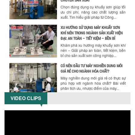
ĐẠI: AN TOÀN – TIẾT KIỆM – BỀN BỈ
Khám phá xu hướng máy khuấy sơn khí
nén – Giải pháp an toàn, tiết kiệm, bền
bỉ cho sản xuất sơn công nghiệp...
CÓ NÊN ĐẦU TƯ MÁY NGHIỀN DUNG MÔI
GIÁ RẺ CHO NGÀNH HÓA CHẤT?
Máy nghiền dung môi giá rẻ có thực sự
phù hợp với ngành hóa chất? Bài viết
phân tích ưu, nhược điểm của máy...
5 LỢI ÍCH NỔI BẬT KHI SỬ DỤNG MÁY
KHUẤY SƠN DÙNG ĐIỆN TRONG SẢN XUẤT
Khám phá 5 lợi ích khi sử dụng máy
khuấy sơn dùng điện: nâng cao chất
lượng, tiết kiệm chi phí, tăng năng
suất,...
VIDEO CLIPS
TỐI ƯU NĂNG SUẤT VÀ CHI PHÍ VỚI MÁY
KHUẤY 3 TRỤC CÔNG SUẤT LỚN
Tối ưu năng suất và tiết kiệm chi phí
hiệu quả với máy khuấy 3 trục công
suất lớn – giải pháp khuấy trộn...