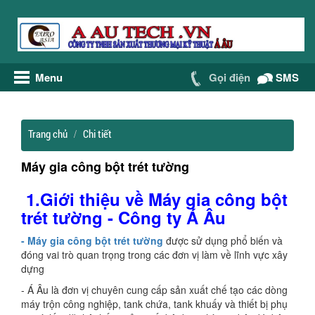
Menu
Gọi điện
SMS
Trang chủ
Chi tiết
Máy gia công bột trét tường
1.Giới thiệu về Máy gia công bột
trét tường - Công ty Á Âu
- Máy gia công bột trét tường
được sử dụng phổ biến và
đóng vai trò quan trọng trong các đơn vị làm về lĩnh vực xây
dựng
- Á Âu là đơn vị chuyên cung cấp sản xuất chế tạo các dòng
máy trộn công nghiệp, tank chứa, tank khuấy và thiết bị phụ