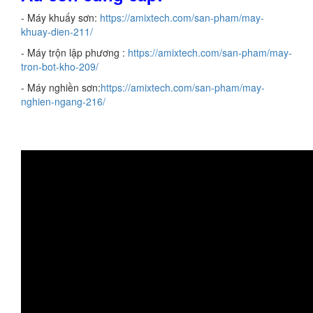
- Máy khuấy sơn:
https://amixtech.com/san-pham/may-
khuay-dien-211/
- Máy trộn lập phương :
https://amixtech.com/san-pham/may-
tron-bot-kho-209/
- Máy nghiền sơn:
https://amixtech.com/san-pham/may-
nghien-ngang-216/