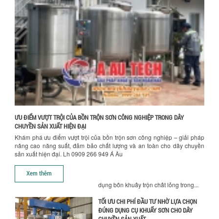
NHỮNG YẾU TỐ QUYẾT ĐỊNH KHI CHỌN
BỒN KHUẤY SƠN: VẬT LIỆU, DUNG TÍCH VÀ
CÔNG SUẤT KHUẤY
Khám phá các yếu tố quan trọng khi
chọn bồn khuấy sơn: Vật liệu, dung tích
Hướng dẫn thanh toán mua hàng
và công suất khuấy. Giải pháp tối...
BỒN KHUẤY TRỘN CHẤT LỎNG CHO
NGÀNH HÓA CHẤT: NHỮNG YẾU TỐ QUYẾT
ĐỊNH CHẤT LƯỢNG SẢN PHẨM CUỐI
CÙNG
Khám phá những yếu tố quan trọng
quyết định chất lượng sản phẩm khi sử
ƯU ĐIỂM VƯỢT TRỘI CỦA BỒN TRỘN SƠN CÔNG NGHIỆP TRONG DÂY
dụng bồn khuấy trộn chất lỏng trong...
CHUYỀN SẢN XUẤT HIỆN ĐẠI
Khám phá ưu điểm vượt trội của bồn trộn sơn công nghiệp – giải pháp
TỐI ƯU CHI PHÍ ĐẦU TƯ NHỜ LỰA CHỌN
nâng cao năng suất, đảm bảo chất lượng và an toàn cho dây chuyền
ĐÚNG DỤNG CỤ KHUẤY SƠN CHO DÂY
sản xuất hiện đại. Lh 0909 266 949 Á Âu
CHUYỀN SẢN XUẤT
Chọn đúng dụng cụ khuấy sơn giúp tối
Xem thêm
ưu chi phí, nâng cao chất lượng sản
xuất. Tìm hiểu giải pháp từ Công...
XU HƯỚNG SỬ DỤNG MÁY KHUẤY SƠN
KHÍ NÉN TRONG NGÀNH SẢN XUẤT HIỆN