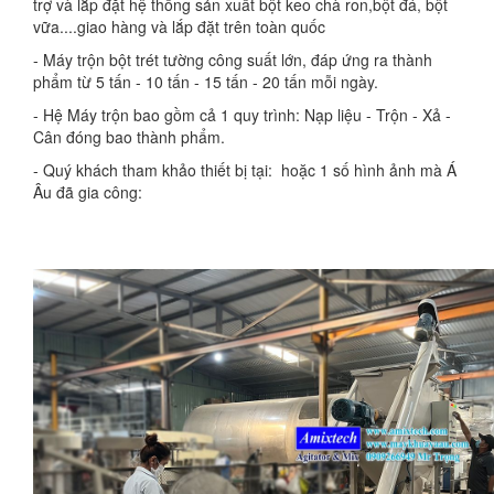
trợ và lắp đặt hệ thống sản xuất bột keo chà ron,bột đá, bột
vữa....giao hàng và lắp đặt trên toàn quốc
- Máy trộn bột trét tường công suất lớn, đáp ứng ra thành
phẩm từ 5 tấn - 10 tấn - 15 tấn - 20 tấn mỗi ngày.
- Hệ Máy trộn bao gồm cả 1 quy trình: Nạp liệu - Trộn - Xả -
Cân đóng bao thành phẩm.
- Quý khách tham khảo thiết bị tại: hoặc 1 số hình ảnh mà Á
Âu đã gia công: