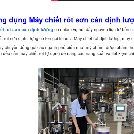
ng dụng Máy chiết rót sơn cân định lư
iết rót sơn cân định lượng
có nhiệm vụ hút đẩy nguyên liệu từ bồn ch
ết rót sơn định lượng có tên gọi khác là Máy chiết rót định lương, máy c
ây chuyền đống gói các ngành phổ biến như: mỹ phẩm, dược phẩm, hóa
 đều cần máy chiết rót tự động để nâng cao năng suất và tiết kiệm chi