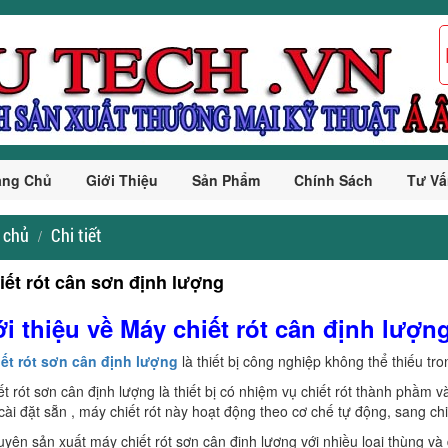
ang Chủ
Giới Thiệu
Sản Phẩm
Chính Sách
Tư Vấ
 chủ
Chi tiết
iết rót cân sơn định lượng
ới thiệu về Máy chiết rót cân định lượn
iết rót sơn cân định lượng
là thiết bị công nghiệp không thể thiếu t
ết rót sơn cân định lượng là thiết bị có nhiệm vụ chiết rót thành phầm 
cài đặt sẵn , máy chiết rót này hoạt động theo cơ chế tự động, sang c
uyên sản xuất máy chiết rót sơn cân định lượng với nhiều loại thùng v