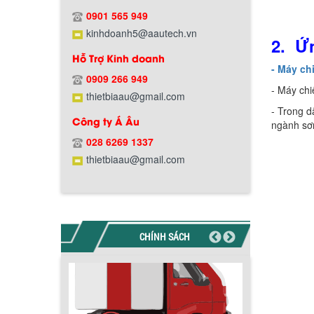
Hướng dẫn thanh toán mua hàng
0901 565 949
kinhdoanh5@aautech.vn
2. Ứ
Hỗ Trợ Kinh doanh
- Máy ch
0909 266 949
- Máy chi
thietbiaau@gmail.com
-
Trong d
Chính sách đổi trả hàng
Công ty Á Âu
ngành sơn
028 6269 1337
thietbiaau@gmail.com
Chính sách bảo hành
CHÍNH SÁCH