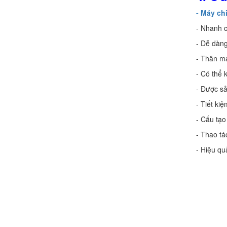
- Máy ch
- Nhanh 
- Dễ dàng
- Thân m
- Có thể 
- Được sả
- Tiết ki
- Cấu tạo
- Thao tá
- Hiệu qu