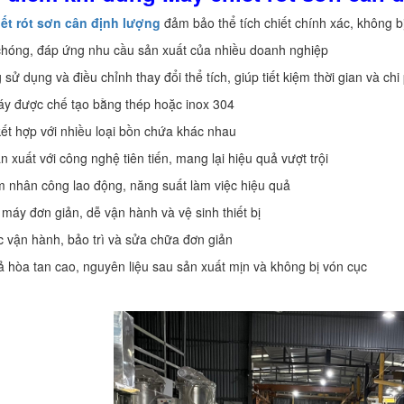
iết rót sơn cân định lượng
đảm bảo thể tích chiết chính xác, không b
chóng, đáp ứng nhu cầu sản xuất của nhiều doanh nghiệp
 sử dụng và điều chỉnh thay đổi thể tích, giúp tiết kiệm thời gian và chi
áy được chế tạo bằng thép hoặc inox 304
kết hợp với nhiều loại bồn chứa khác nhau
n xuất với công nghệ tiên tiến, mang lại hiệu quả vượt trội
ệm nhân công lao động, năng suất làm việc hiệu quả
 máy đơn giản, dễ vận hành và vệ sinh thiết bị
c vận hành, bảo trì và sửa chữa đơn giản
ả hòa tan cao, nguyên liệu sau sản xuất mịn và không bị vón cục