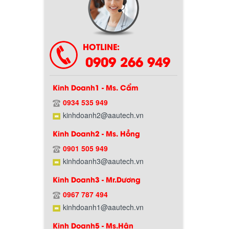
Chính sách bảo hành
HOTLINE:
0909 266 949
Kinh Doanh1 - Ms. Cẩm
0934 535 949
kinhdoanh2@aautech.vn
Kinh Doanh2 - Ms. Hồng
Chính sách giao hàng
0901 505 949
kinhdoanh3@aautech.vn
Kinh Doanh3 - Mr.Dương
0967 787 494
kinhdoanh1@aautech.vn
Kinh Doanh5 - Ms.Hân