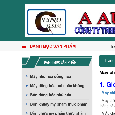
DANH MỤC SẢN PHẨM
Tr
Trang
DANH MỤC SẢN PHẨM
Máy ch
Máy nhũ hóa đồng hóa
1. Gi
Máy đồng hóa hút chân không
- Máy ch
Bồn đồng hóa nhũ hóa
- Máy chi
Bồn khuấy mỹ phẩm thực phẩm
thông số 
Bồn chứa mỹ phẩm thực phẩm
- Á Âu ch