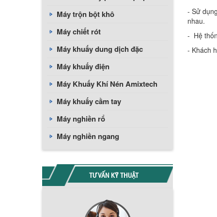
- Sử dụng
Máy trộn bột khô
nhau.
Máy chiết rót
- Hệ thốn
Máy khuấy dung dịch đặc
- Khách h
Máy khuấy điện
Máy Khuấy Khí Nén Amixtech
Máy khuấy cầm tay
Máy nghiền rổ
Máy nghiền ngang
TƯ VẤN KỸ THUẬT