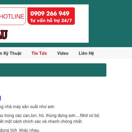
0909 266 949
HOTLINE
Tư vấn hỗ trợ 24/7
n Kỹ Thuật
Tin Tức
Video
Liên Hệ
g
rong nhà máy sản xuất như sơn
vào trong các can,lon, hũ, thùng đựng sơn....Nhờ có bộ
hiết một cách chính xác và nhanh chóng nhất
à dung tích khác nhau.