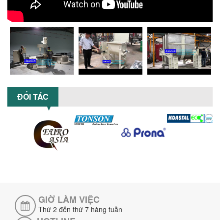
CÓ NÊN ĐẦU TƯ MÁY NGHIỀN DUNG MÔI
GIÁ RẺ CHO NGÀNH HÓA CHẤT?
Máy nghiền dung môi giá rẻ có thực sự
phù hợp với ngành hóa chất? Bài viết
phân tích ưu, nhược điểm của máy...
5 LỢI ÍCH NỔI BẬT KHI SỬ DỤNG MÁY
KHUẤY SƠN DÙNG ĐIỆN TRONG SẢN XUẤT
ĐỐI TÁC
Khám phá 5 lợi ích khi sử dụng máy
khuấy sơn dùng điện: nâng cao chất
lượng, tiết kiệm chi phí, tăng năng
suất,...
TỐI ƯU NĂNG SUẤT VÀ CHI PHÍ VỚI MÁY
KHUẤY 3 TRỤC CÔNG SUẤT LỚN
Tối ưu năng suất và tiết kiệm chi phí
hiệu quả với máy khuấy 3 trục công
suất lớn – giải pháp khuấy trộn...
GIỜ LÀM VIỆC
NHỮNG LỖI THƯỜNG GẶP KHI VẬN HÀNH
MÁY KHUẤY SƠN NÂNG KHÍ VÀ CÁCH
Thứ 2 đến thứ 7 hàng tuần
KHẮC PHỤC