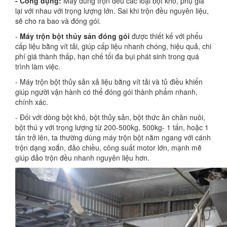
- Công dụng:
Máy dùng trộn đều các loại bột khô, phụ gia
lại với nhau với trọng lượng lớn. Sai khi trộn đều nguyên liệu,
sẽ cho ra bao và đóng gói.
-
Máy trộn bột thủy sản đóng gói
được thiết kế với phểu
cấp liệu bằng vít tải, giúp cấp liệu nhanh chóng, hiệu quả, chi
phí giá thành thấp, hạn chế tối đa bụi phát sinh trong quá
trình làm việc.
- Máy trộn bột thủy sản xả liệu bằng vít tải và tủ điều khiển
giúp người vận hành có thể đóng gói thành phẩm nhanh,
chính xác.
- Đối với dòng bột khô, bột thủy sản, bột thức ăn chăn nuôi,
bột thú y với trọng lượng từ 200-500kg, 500kg- 1 tấn, hoặc 1
tấn trở lên, ta thường dùng máy trộn bột nằm ngang với cánh
trộn dạng xoắn, đảo chiều, công suất motor lớn, mạnh mẽ
giúp đảo trộn đều nhanh nguyên liệu hơn.