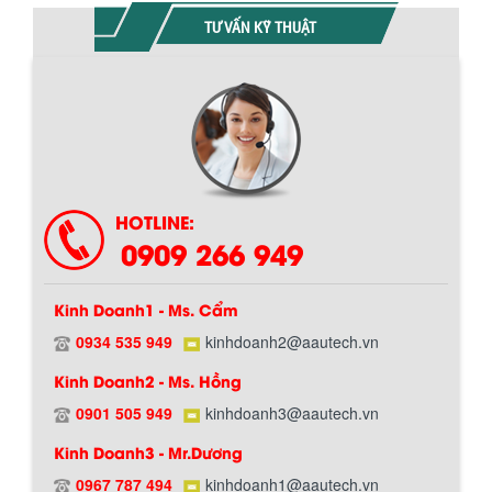
TƯ VẤN KỸ THUẬT
Chính sách giao hàng
HOTLINE:
0909 266 949
Kinh Doanh1 - Ms. Cẩm
0934 535 949
kinhdoanh2@aautech.vn
Kinh Doanh2 - Ms. Hồng
0901 505 949
kinhdoanh3@aautech.vn
Hướng dẫn thanh toán mua hàng
Kinh Doanh3 - Mr.Dương
0967 787 494
kinhdoanh1@aautech.vn