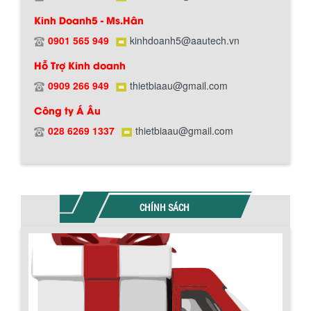
Kinh Doanh5 - Ms.Hân
0901 565 949
kinhdoanh5@aautech.vn
Hỗ Trợ Kinh doanh
0909 266 949
thietbiaau@gmail.com
Chính sách đổi trả hàng
Công ty Á Âu
028 6269 1337
thietbiaau@gmail.com
Chính sách bảo hành
CHÍNH SÁCH
BỒN CHỨA GIẢI NHIỆT SƠN, MỰC IN
Bồn chứa giải nhiệt sơn, mực in có cấu
tạo gồm 2 lớp inox và được dùng để