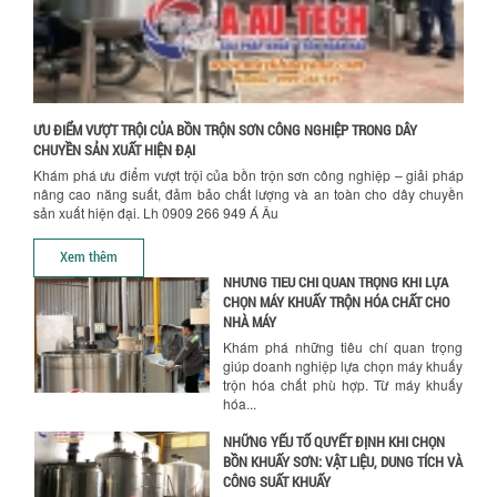
ƯU ĐÃI ĐẶC BIỆT: GIÁ MÁY KHUẤY SƠN
CÔNG NGHIỆP GIẢM SỐC
Ưu đãi đặc biệt: Giá máy khuấy sơn
công nghiệp giảm sốc lên đến 20%.
Tiết kiệm chi phí, nhận ngay máy
khuấy...
ƯU ĐIỂM VƯỢT TRỘI CỦA BỒN TRỘN SƠN CÔNG NGHIỆP TRONG DÂY
TỐI ƯU CHI PHÍ SẢN XUẤT VỚI MÁY TRỘN
CHUYỀN SẢN XUẤT HIỆN ĐẠI
SƠN CÔNG NGHIỆP HIỆN ĐẠI
Khám phá ưu điểm vượt trội của bồn trộn sơn công nghiệp – giải pháp
Khám phá cách máy trộn sơn công
nâng cao năng suất, đảm bảo chất lượng và an toàn cho dây chuyền
nghiệp giúp doanh nghiệp tiết kiệm
sản xuất hiện đại. Lh 0909 266 949 Á Âu
nguyên liệu, nhân công và chi phí vận
hành. Giải...
Xem thêm
NHỮNG TIÊU CHÍ QUAN TRỌNG KHI LỰA
CHỌN MÁY KHUẤY TRỘN HÓA CHẤT CHO
NHÀ MÁY
Khám phá những tiêu chí quan trọng
giúp doanh nghiệp lựa chọn máy khuấy
trộn hóa chất phù hợp. Từ máy khuấy
hóa...
NHỮNG YẾU TỐ QUYẾT ĐỊNH KHI CHỌN
BỒN KHUẤY SƠN: VẬT LIỆU, DUNG TÍCH VÀ
CÔNG SUẤT KHUẤY