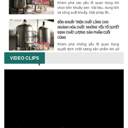
Khám phá các yếu tố quan trọng khi
chọn bồn khuấy sơn: Vật liệu, dung tích
và công suất khuấy. Giải pháp tối...
BỒN KHUẤY TRỘN CHẤT LỎNG CHO
NGÀNH HÓA CHẤT: NHỮNG YẾU TỐ QUYẾT
ĐỊNH CHẤT LƯỢNG SẢN PHẨM CUỐI
CÙNG
Khám phá những yếu tố quan trọng
quyết định chất lượng sản phẩm khi sử
dụng bồn khuấy trộn chất lỏng trong...
VIDEO CLIPS
TỐI ƯU CHI PHÍ ĐẦU TƯ NHỜ LỰA CHỌN
ĐÚNG DỤNG CỤ KHUẤY SƠN CHO DÂY
CHUYỀN SẢN XUẤT
Chọn đúng dụng cụ khuấy sơn giúp tối
ưu chi phí, nâng cao chất lượng sản
xuất. Tìm hiểu giải pháp từ Công...
XU HƯỚNG SỬ DỤNG MÁY KHUẤY SƠN
KHÍ NÉN TRONG NGÀNH SẢN XUẤT HIỆN
ĐẠI: AN TOÀN – TIẾT KIỆM – BỀN BỈ
Khám phá xu hướng máy khuấy sơn khí
nén – Giải pháp an toàn, tiết kiệm, bền
bỉ cho sản xuất sơn công nghiệp...