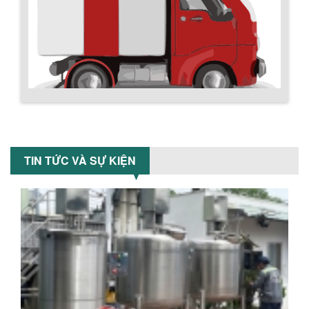
làm giảm nhiệt độ của nguyên...
MÁY TRỘN BỘT KHÔ 500KG
Máy trộn bột khô 500kg được thiết kế
thân bồn nằm ngang, với cánh trộn bột
xoay đảo thuận nghịch. Vật liệu...
Chính sách giao hàng
MÁY TRỘN BỘT KHÔ 200KG
Máy trộn bột khô 200kg được gia công
TIN TỨC VÀ SỰ KIỆN
sản xuất tại công ty Á Âu. Máy dùng
trộn các loại bột khô trong các ngành...
VÌ SAO DOANH NGHIỆP NÊN CHỌN MÁY
NGHIỀN MÀU SƠN Á ÂU?
Khám phá lý do doanh nghiệp nên
chọn máy nghiền màu sơn Á Âu: hiệu
suất cao, kiểm soát nhiệt tốt, tiết kiệm
chi...
Hướng dẫn thanh toán mua hàng