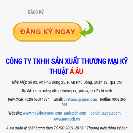
đặt và vận hành máy khuấy hóa chất
khí nén để đảm bảo an toàn, hiệu...
ĐĂNG KÝ
SO SÁNH MÁY TRỘN BỘT KHÔ CÔNG
NGHIỆP VÀ MÁY TRỘN BỘT GIA ĐÌNH:
KHÁC BIỆT VỀ HIỆU QUẢ & NĂNG SUẤT
Tìm hiểu sự khác biệt giữa máy trộn bột
khô công nghiệp và máy trộn bột gia
đình về hiệu quả, năng suất và...
SO SÁNH MÁY KHUẤY PHÒNG NỔ VỚI MÁY
KHUẤY THƯỜNG: KHÁC BIỆT VÀ GIÁ TRỊ
CÔNG TY TNHH SẢN XUẤT THƯƠNG MẠI KỸ
MANG LẠI
THUẬT
Á ÂU
So sánh máy khuấy phòng nổ và máy
khuấy thường chi tiết: sự khác biệt về an
toàn, giá trị mang lại, ứng dụng...
Nhà Máy
:
Số 03, An Phú Đông 25, P. An Phú Đông, Quận 12, Tp.HCM
Trụ Sở
:17-19 Hoàng Diệu, Phường 13, Quận 4, Tp Hồ Chí Minh
TAY KẸP THÙNG TRÊN MÁY KHUẤY SƠN
30HP: TĂNG ĐỘ ỔN ĐỊNH VÀ AN TOÀN KHI
Điện thoại
: (028) 6269 1337
Email:
thietbiaau@gmail.com
Hotline:
0909 266
VẬN HÀNH
949
Tay kẹp thùng trên máy khuấy sơn
Website:
www.maykhuayaau.com
amixtech.com
bonkhuayaau.com
30HP giúp giữ ổn định thùng chứa, đảm
bảo an toàn khi vận hành và nâng cao
www.
aautech.vn
chất...
Á Âu quản lý chất lượng theo TC ISO 9001-2015 *
Thương hiệu đăng ký bản