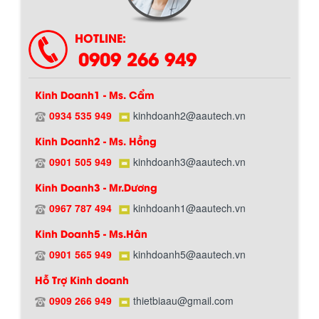
HOTLINE:
0909 266 949
Kinh Doanh1 - Ms. Cẩm
0934 535 949
kinhdoanh2@aautech.vn
Kinh Doanh2 - Ms. Hồng
0901 505 949
kinhdoanh3@aautech.vn
Chính sách giao hàng
Kinh Doanh3 - Mr.Dương
0967 787 494
kinhdoanh1@aautech.vn
BỒN CHỨA GIẢI NHIỆT SƠN, MỰC IN
Kinh Doanh5 - Ms.Hân
Bồn chứa giải nhiệt sơn, mực in có cấu
tạo gồm 2 lớp inox và được dùng để
0901 565 949
kinhdoanh5@aautech.vn
làm giảm nhiệt độ của nguyên...
Hỗ Trợ Kinh doanh
0909 266 949
thietbiaau@gmail.com
MÁY TRỘN BỘT KHÔ 500KG