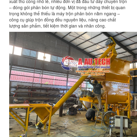
xuất thủ công nhỏ lẻ, nhiều đơn vị đã đầu tư dây chuyền trộn
– đóng gói phân bón tự động. Một trong những thiết bị quan
trọng không thể thiếu là máy trộn phân bón nằm ngang –
công cụ giúp trộn đồng đều nguyên liệu, nâng cao chất
lượng sản phẩm, tiết kiệm thời gian và nhân công.