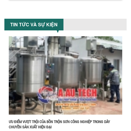
khuấy...
TỐI ƯU CHI PHÍ SẢN XUẤT VỚI MÁY TRỘN
SƠN CÔNG NGHIỆP HIỆN ĐẠI
TIN TỨC VÀ SỰ KIỆN
Khám phá cách máy trộn sơn công
nghiệp giúp doanh nghiệp tiết kiệm
nguyên liệu, nhân công và chi phí vận
hành. Giải...
NHỮNG TIÊU CHÍ QUAN TRỌNG KHI LỰA
CHỌN MÁY KHUẤY TRỘN HÓA CHẤT CHO
NHÀ MÁY
Khám phá những tiêu chí quan trọng
giúp doanh nghiệp lựa chọn máy khuấy
trộn hóa chất phù hợp. Từ máy khuấy
Chính sách giao hàng
hóa...
NHỮNG YẾU TỐ QUYẾT ĐỊNH KHI CHỌN
BỒN KHUẤY SƠN: VẬT LIỆU, DUNG TÍCH VÀ
CÔNG SUẤT KHUẤY
Khám phá các yếu tố quan trọng khi
chọn bồn khuấy sơn: Vật liệu, dung tích
và công suất khuấy. Giải pháp tối...
ƯU ĐIỂM VƯỢT TRỘI CỦA BỒN TRỘN SƠN CÔNG NGHIỆP TRONG DÂY
CHUYỀN SẢN XUẤT HIỆN ĐẠI
BỒN KHUẤY TRỘN CHẤT LỎNG CHO