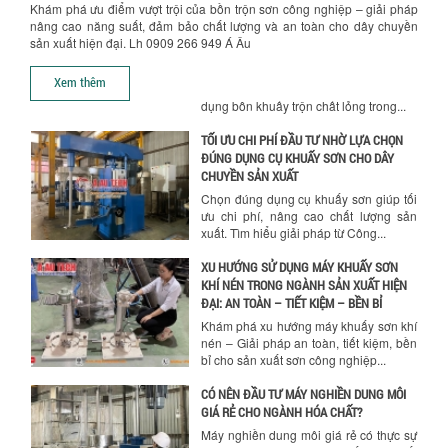
Khám phá ưu điểm vượt trội của bồn trộn sơn công nghiệp – giải pháp
NGÀNH HÓA CHẤT: NHỮNG YẾU TỐ QUYẾT
nâng cao năng suất, đảm bảo chất lượng và an toàn cho dây chuyền
ĐỊNH CHẤT LƯỢNG SẢN PHẨM CUỐI
sản xuất hiện đại. Lh 0909 266 949 Á Âu
CÙNG
Hướng dẫn thanh toán mua hàng
Khám phá những yếu tố quan trọng
Xem thêm
quyết định chất lượng sản phẩm khi sử
dụng bồn khuấy trộn chất lỏng trong...
TỐI ƯU CHI PHÍ ĐẦU TƯ NHỜ LỰA CHỌN
ĐÚNG DỤNG CỤ KHUẤY SƠN CHO DÂY
CHUYỀN SẢN XUẤT
Chọn đúng dụng cụ khuấy sơn giúp tối
ưu chi phí, nâng cao chất lượng sản
xuất. Tìm hiểu giải pháp từ Công...
XU HƯỚNG SỬ DỤNG MÁY KHUẤY SƠN
KHÍ NÉN TRONG NGÀNH SẢN XUẤT HIỆN
ĐẠI: AN TOÀN – TIẾT KIỆM – BỀN BỈ
Khám phá xu hướng máy khuấy sơn khí
nén – Giải pháp an toàn, tiết kiệm, bền
bỉ cho sản xuất sơn công nghiệp...
CÓ NÊN ĐẦU TƯ MÁY NGHIỀN DUNG MÔI
GIÁ RẺ CHO NGÀNH HÓA CHẤT?
Máy nghiền dung môi giá rẻ có thực sự