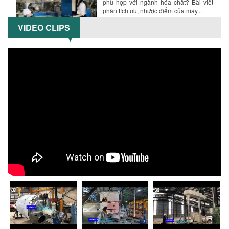
phù hợp với ngành hóa chất? Bài viết
phân tích ưu, nhược điểm của máy...
VIDEO CLIPS
5 LỢI ÍCH NỔI BẬT KHI SỬ DỤNG MÁY
KHUẤY SƠN DÙNG ĐIỆN TRONG SẢN XUẤT
Khám phá 5 lợi ích khi sử dụng máy
khuấy sơn dùng điện: nâng cao chất
lượng, tiết kiệm chi phí, tăng năng
suất,...
TỐI ƯU NĂNG SUẤT VÀ CHI PHÍ VỚI MÁY
KHUẤY 3 TRỤC CÔNG SUẤT LỚN
Tối ưu năng suất và tiết kiệm chi phí
hiệu quả với máy khuấy 3 trục công
suất lớn – giải pháp khuấy trộn...
NHỮNG LỖI THƯỜNG GẶP KHI VẬN HÀNH
MÁY KHUẤY SƠN NÂNG KHÍ VÀ CÁCH
KHẮC PHỤC
Tổng hợp lỗi thường gặp khi vận hành
máy khuấy sơn nâng khí 200 lít và cách
khắc phục hiệu quả giúp doanh
nghiệp...