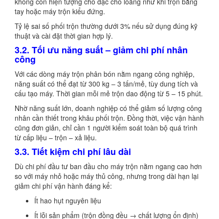
không còn hiện tượng chỗ đặc chỗ loãng như khi trộn bằng
tay hoặc máy trộn kiểu đứng.
Tỷ lệ sai số phối trộn thường dưới 3% nếu sử dụng đúng kỹ
thuật và cài đặt thời gian hợp lý.
3.2. Tối ưu năng suất – giảm chi phí nhân
công
Với các dòng máy trộn phân bón nằm ngang công nghiệp,
năng suất có thể đạt từ 300 kg – 3 tấn/mẻ, tùy dung tích và
cấu tạo máy. Thời gian mỗi mẻ trộn dao động từ 5 – 15 phút.
Nhờ năng suất lớn, doanh nghiệp có thể giảm số lượng công
nhân cần thiết trong khâu phối trộn. Đồng thời, việc vận hành
cũng đơn giản, chỉ cần 1 người kiểm soát toàn bộ quá trình
từ cấp liệu – trộn – xả liệu.
3.3. Tiết kiệm chi phí lâu dài
Dù chi phí đầu tư ban đầu cho máy trộn nằm ngang cao hơn
so với máy nhỏ hoặc máy thủ công, nhưng trong dài hạn lại
giảm chi phí vận hành đáng kể:
Ít hao hụt nguyên liệu
Ít lỗi sản phẩm (trộn đồng đều → chất lượng ổn định)