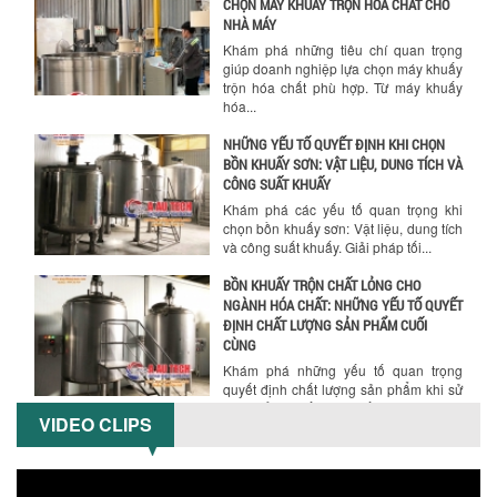
CHỌN MÁY KHUẤY TRỘN HÓA CHẤT CHO
NHÀ MÁY
Khám phá những tiêu chí quan trọng
giúp doanh nghiệp lựa chọn máy khuấy
trộn hóa chất phù hợp. Từ máy khuấy
hóa...
NHỮNG YẾU TỐ QUYẾT ĐỊNH KHI CHỌN
BỒN KHUẤY SƠN: VẬT LIỆU, DUNG TÍCH VÀ
CÔNG SUẤT KHUẤY
Khám phá các yếu tố quan trọng khi
chọn bồn khuấy sơn: Vật liệu, dung tích
và công suất khuấy. Giải pháp tối...
BỒN KHUẤY TRỘN CHẤT LỎNG CHO
NGÀNH HÓA CHẤT: NHỮNG YẾU TỐ QUYẾT
ĐỊNH CHẤT LƯỢNG SẢN PHẨM CUỐI
CÙNG
Khám phá những yếu tố quan trọng
quyết định chất lượng sản phẩm khi sử
dụng bồn khuấy trộn chất lỏng trong...
VIDEO CLIPS
TỐI ƯU CHI PHÍ ĐẦU TƯ NHỜ LỰA CHỌN
ĐÚNG DỤNG CỤ KHUẤY SƠN CHO DÂY
CHUYỀN SẢN XUẤT