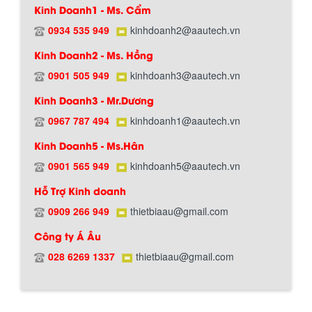
Kinh Doanh1 - Ms. Cẩm
0934 535 949
kinhdoanh2@aautech.vn
Kinh Doanh2 - Ms. Hồng
0901 505 949
kinhdoanh3@aautech.vn
Hướng dẫn thanh toán mua hàng
Kinh Doanh3 - Mr.Dương
0967 787 494
kinhdoanh1@aautech.vn
Kinh Doanh5 - Ms.Hân
0901 565 949
kinhdoanh5@aautech.vn
Hỗ Trợ Kinh doanh
0909 266 949
thietbiaau@gmail.com
Chính sách đổi trả hàng
Công ty Á Âu
028 6269 1337
thietbiaau@gmail.com