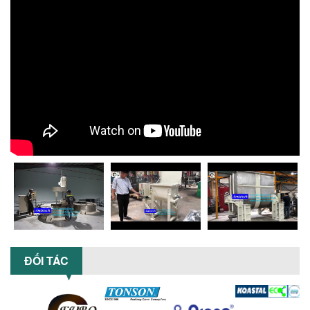
Chọn đúng dụng cụ khuấy sơn giúp tối
ưu chi phí, nâng cao chất lượng sản
xuất. Tìm hiểu giải pháp từ Công...
XU HƯỚNG SỬ DỤNG MÁY KHUẤY SƠN
KHÍ NÉN TRONG NGÀNH SẢN XUẤT HIỆN
ĐẠI: AN TOÀN – TIẾT KIỆM – BỀN BỈ
Khám phá xu hướng máy khuấy sơn khí
nén – Giải pháp an toàn, tiết kiệm, bền
bỉ cho sản xuất sơn công nghiệp...
CÓ NÊN ĐẦU TƯ MÁY NGHIỀN DUNG MÔI
GIÁ RẺ CHO NGÀNH HÓA CHẤT?
Máy nghiền dung môi giá rẻ có thực sự
phù hợp với ngành hóa chất? Bài viết
phân tích ưu, nhược điểm của máy...
5 LỢI ÍCH NỔI BẬT KHI SỬ DỤNG MÁY
KHUẤY SƠN DÙNG ĐIỆN TRONG SẢN XUẤT
ĐỐI TÁC
Khám phá 5 lợi ích khi sử dụng máy
khuấy sơn dùng điện: nâng cao chất
lượng, tiết kiệm chi phí, tăng năng
suất,...