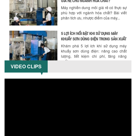
Máy nghiền dung môi giá rẻ có thực sự
phù hợp với ngành hóa chất? Bài viết
phân tích ưu, nhược điểm của máy...
5 LỢI ÍCH NỔI BẬT KHI SỬ DỤNG MÁY
KHUẤY SƠN DÙNG ĐIỆN TRONG SẢN XUẤT
Khám phá 5 lợi ích khi sử dụng máy
khuấy sơn dùng điện: nâng cao chất
lượng, tiết kiệm chi phí, tăng năng
suất,...
VIDEO CLIPS
TỐI ƯU NĂNG SUẤT VÀ CHI PHÍ VỚI MÁY
KHUẤY 3 TRỤC CÔNG SUẤT LỚN
Tối ưu năng suất và tiết kiệm chi phí
hiệu quả với máy khuấy 3 trục công
suất lớn – giải pháp khuấy trộn...
NHỮNG LỖI THƯỜNG GẶP KHI VẬN HÀNH
MÁY KHUẤY SƠN NÂNG KHÍ VÀ CÁCH
KHẮC PHỤC
Tổng hợp lỗi thường gặp khi vận hành
máy khuấy sơn nâng khí 200 lít và cách