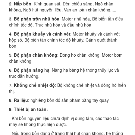
2. Nắp bồn
:
Kính quan sát, Đèn chiếu sáng, Ngõ chân
không, Ngõ hút nguyên liệu, Van an toàn chân không,....
3. Bộ phận trộn nhũ hóa
: Motor nhũ hóa, Bộ biến tần điều
chỉnh tốc độ, Trục nhũ hóa và đầu nhũ hóa
4. Bộ phận khuấy và cánh vét
: Motor khuấy và cánh vét
hộp số, Bộ biến tần chỉnh tốc độ khuấy, Cánh quét thành
bồn
5. Bộ phận chân không
: Đồng hồ chân không, Motor bơm
chân không
6. Bộ phận nâng hạ
: Nâng hạ bằng hệ thống thủy lực và
trục dẫn hướng,
7. Khống chế nhiệt độ
: Bộ khống chế nhiệt và đồng hồ hiển
thị.
8. Ra liệu
: nghiêng bồn đổ sản phẩm bằng tay quay
9. Thiết bị an toàn:
- Khi bồn nguyên liệu chưa định vị đúng tâm, các thao tác
máy sẽ không thực hiện được.
- Nếu trong bồn đang ở trạng thái hút chân không, hệ thống