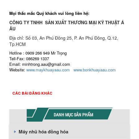
Mọi thắc mắc Quý khách vui lòng liên hệ:
CÔNG TY TNHH SẢN XUẤT THƯƠNG MẠI KỸ THUẬT Á
ÂU
Địa chỉ: Số 03, An Phú Đông 25, P. An Phú Đông, Q.12,
Tp.HCM
Hotline : 0909 266 949 Mr Trọng
Tell-Fax: 086269 1337
Email: minhtrong.aau@gmail.com
Website:
www.maykhuayaau.com
www.bonkhuayaau.com
CÁC BÀI ĐĂNG KHÁC
DANH MỤC SẢN PHẨM
Máy nhũ hóa đồng hóa