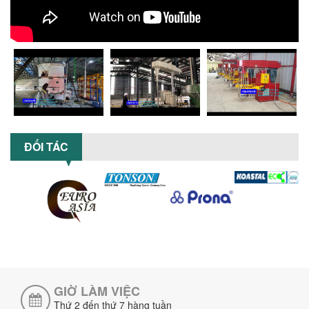
khắc phục hiệu quả giúp doanh
nghiệp...
MÁY NGHIỀN HỮU CƠ LỎNG: GIẢI PHÁP
TỐI ƯU VỚI CÔNG NGHỆ MÁY NGHIỀN
NGANG CÁNH NGHIỀN CERAMIC
Máy nghiền hữu cơ lỏng sử dụng công
nghệ máy nghiền ngang cánh nghiền
ceramic giúp nâng cao độ mịn, hiệu
suất...
ĐẦU TƯ MÁY TRỘN PHÂN BÓN NẰM
ĐỐI TÁC
NGANG: LỢI ÍCH LÂU DÀI CHO DOANH
NGHIỆP SẢN XUẤT NÔNG NGHIỆP
Tìm hiểu lợi ích khi đầu tư máy trộn
phân bón nằm ngang: nâng cao hiệu
suất trộn, tiết kiệm chi phí, đảm bảo...
NHỮNG LƯU Ý KHI LẮP ĐẶT VÀ VẬN
HÀNH MÁY KHUẤY HÓA CHẤT KHÍ NÉN AN
TOÀN, HIỆU QUẢ
Hướng dẫn chi tiết những lưu ý khi lắp
đặt và vận hành máy khuấy hóa chất
GIỜ LÀM VIỆC
khí nén để đảm bảo an toàn, hiệu...
Thứ 2 đến thứ 7 hàng tuần