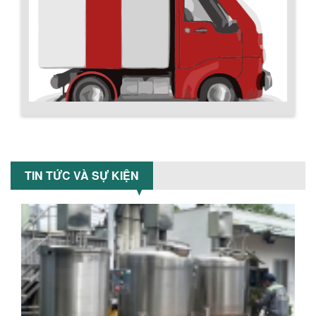
công nghiệp giảm sốc lên đến 20%.
Tiết kiệm chi phí, nhận ngay máy
khuấy...
TỐI ƯU CHI PHÍ SẢN XUẤT VỚI MÁY TRỘN
SƠN CÔNG NGHIỆP HIỆN ĐẠI
Khám phá cách máy trộn sơn công
nghiệp giúp doanh nghiệp tiết kiệm
nguyên liệu, nhân công và chi phí vận
hành. Giải...
Chính sách giao hàng
NHỮNG TIÊU CHÍ QUAN TRỌNG KHI LỰA
CHỌN MÁY KHUẤY TRỘN HÓA CHẤT CHO
NHÀ MÁY
TIN TỨC VÀ SỰ KIỆN
Khám phá những tiêu chí quan trọng
giúp doanh nghiệp lựa chọn máy khuấy
trộn hóa chất phù hợp. Từ máy khuấy
hóa...
NHỮNG YẾU TỐ QUYẾT ĐỊNH KHI CHỌN
BỒN KHUẤY SƠN: VẬT LIỆU, DUNG TÍCH VÀ
CÔNG SUẤT KHUẤY
Khám phá các yếu tố quan trọng khi
chọn bồn khuấy sơn: Vật liệu, dung tích
Hướng dẫn thanh toán mua hàng
và công suất khuấy. Giải pháp tối...