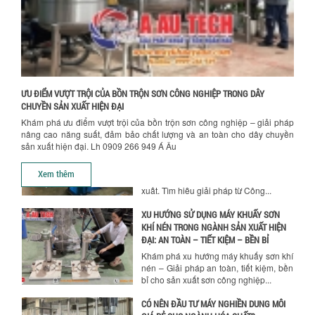
BỒN KHUẤY TRỘN CHẤT LỎNG CHO
NGÀNH HÓA CHẤT: NHỮNG YẾU TỐ QUYẾT
ĐỊNH CHẤT LƯỢNG SẢN PHẨM CUỐI
CÙNG
Khám phá những yếu tố quan trọng
quyết định chất lượng sản phẩm khi sử
ƯU ĐIỂM VƯỢT TRỘI CỦA BỒN TRỘN SƠN CÔNG NGHIỆP TRONG DÂY
dụng bồn khuấy trộn chất lỏng trong...
CHUYỀN SẢN XUẤT HIỆN ĐẠI
Khám phá ưu điểm vượt trội của bồn trộn sơn công nghiệp – giải pháp
TỐI ƯU CHI PHÍ ĐẦU TƯ NHỜ LỰA CHỌN
nâng cao năng suất, đảm bảo chất lượng và an toàn cho dây chuyền
ĐÚNG DỤNG CỤ KHUẤY SƠN CHO DÂY
sản xuất hiện đại. Lh 0909 266 949 Á Âu
CHUYỀN SẢN XUẤT
Chọn đúng dụng cụ khuấy sơn giúp tối
Xem thêm
ưu chi phí, nâng cao chất lượng sản
xuất. Tìm hiểu giải pháp từ Công...
XU HƯỚNG SỬ DỤNG MÁY KHUẤY SƠN
KHÍ NÉN TRONG NGÀNH SẢN XUẤT HIỆN
ĐẠI: AN TOÀN – TIẾT KIỆM – BỀN BỈ
Khám phá xu hướng máy khuấy sơn khí
nén – Giải pháp an toàn, tiết kiệm, bền
bỉ cho sản xuất sơn công nghiệp...
CÓ NÊN ĐẦU TƯ MÁY NGHIỀN DUNG MÔI
GIÁ RẺ CHO NGÀNH HÓA CHẤT?