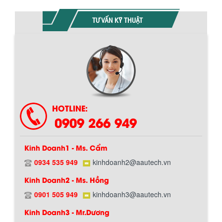
TƯ VẤN KỸ THUẬT
Chính sách giao hàng
HOTLINE:
0909 266 949
Kinh Doanh1 - Ms. Cẩm
0934 535 949
kinhdoanh2@aautech.vn
BỒN CHỨA GIẢI NHIỆT SƠN, MỰC IN
Kinh Doanh2 - Ms. Hồng
Bồn chứa giải nhiệt sơn, mực in có cấu
tạo gồm 2 lớp inox và được dùng để
0901 505 949
kinhdoanh3@aautech.vn
Hướng dẫn thanh toán mua hàng
làm giảm nhiệt độ của nguyên...
Kinh Doanh3 - Mr.Dương