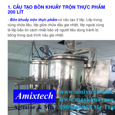
1. CẤU TẠO BỒN KHUẤY TRỘN THỰC PHẨM
200 LÍT
-
Bồn khuấy trộn thực phẩm
có cấu tạo 3 lớp. Lớp trong
cùng chứa liệu, lớp giữa chứa dầu gia nhiệt, lớp ngoài cùng
là lớp bảo ôn cách nhiệt bảo vệ người tiêu dùng tránh bị
bỏng trong quá trình nấu gia nhiệt.