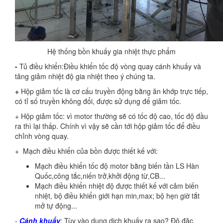
Hệ thống bồn khuấy gia nhiệt thực phẩm
-
Tủ điều khiển:Điều khiển tốc độ vòng quay cánh khuấy và
tăng giảm nhiệt độ gia nhiệt theo ý chúng ta.
+
Hộp giảm tốc
là cơ cấu truyền động bằng ăn khớp trực tiếp,
có tỉ số truyền không đổi, được sử dụng để giảm tốc.
+ Hộp giảm tốc: vì motor thường sẽ có tốc độ cao, tốc độ đầu
ra thì lại thấp. Chính vì vậy sẽ cần tới hộp giảm tốc để điều
chỉnh vòng quay.
+ Mạch điều khiển của bồn được thiết kế với:
Mạch điều khiển tốc độ motor bằng biến tần LS Hàn
Quốc,công tắc,niến trở,khởi động từ,CB...
Mạch điều khiển nhiệt độ được thiết kế với cảm biến
nhiệt, bộ điều khiển giới hạn min,max; bộ hẹn giờ tắt
mở tự động...
-
Cánh khuấy
: Tùy vào dung dịch khuấy ra sao? Độ đặc,