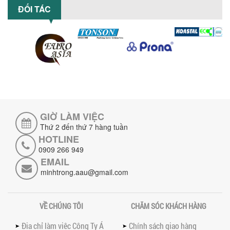
ĐỐI TÁC
Khám phá 5 lợi ích khi sử dụng máy
khuấy sơn dùng điện: nâng cao chất
lượng, tiết kiệm chi phí, tăng năng
suất,...
TỐI ƯU NĂNG SUẤT VÀ CHI PHÍ VỚI MÁY
KHUẤY 3 TRỤC CÔNG SUẤT LỚN
Tối ưu năng suất và tiết kiệm chi phí
hiệu quả với máy khuấy 3 trục công
suất lớn – giải pháp khuấy trộn...
GIỜ LÀM VIỆC
NHỮNG LỖI THƯỜNG GẶP KHI VẬN HÀNH
MÁY KHUẤY SƠN NÂNG KHÍ VÀ CÁCH
Thứ 2 đến thứ 7 hàng tuần
KHẮC PHỤC
HOTLINE
Tổng hợp lỗi thường gặp khi vận hành
0909 266 949
máy khuấy sơn nâng khí 200 lít và cách
EMAIL
khắc phục hiệu quả giúp doanh
minhtrong.aau@gmail.com
nghiệp...
MÁY NGHIỀN HỮU CƠ LỎNG: GIẢI PHÁP
TỐI ƯU VỚI CÔNG NGHỆ MÁY NGHIỀN
VỀ CHÚNG TÔI
CHĂM SÓC KHÁCH HÀNG
NGANG CÁNH NGHIỀN CERAMIC
Máy nghiền hữu cơ lỏng sử dụng công
Địa chỉ làm việc Công Ty Á
Chính sách giao hàng
nghệ máy nghiền ngang cánh nghiền