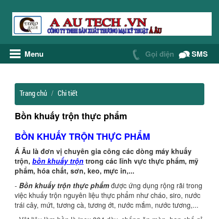
Menu
Gọi điện
SMS
Trang chủ
Chi tiết
Bồn khuấy trộn thực phẩm
BỒN KHUẤY TRỘN THỰC PHẨM
Á Âu là đơn vị chuyên gia công các dòng máy khuấy
trộn,
bồn khuấy trộn
trong các lĩnh vực thực phẩm, mỹ
phẩm, hóa chất, sơn, keo, mực in,...
-
Bồn khuấy trộn thực phẩm
được ứng dụng rộng rãi trong
việc khuấy trộn nguyên liệu thực phẩm như cháo, siro, nước
trái cây, mứt, tương cà, tương ớt, nước mắm, nước tương,...