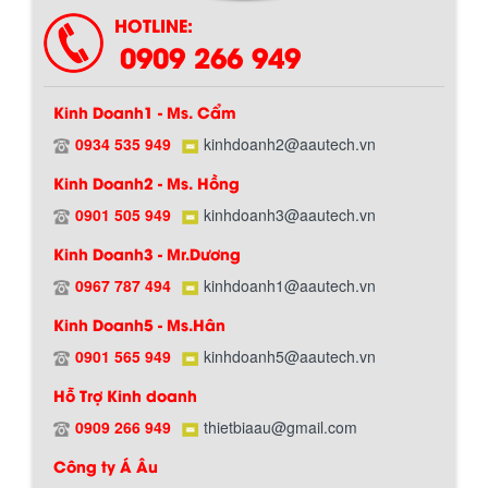
HOTLINE:
0909 266 949
Kinh Doanh1 - Ms. Cẩm
0934 535 949
kinhdoanh2@aautech.vn
Kinh Doanh2 - Ms. Hồng
0901 505 949
kinhdoanh3@aautech.vn
Hướng dẫn thanh toán mua hàng
Kinh Doanh3 - Mr.Dương
0967 787 494
kinhdoanh1@aautech.vn
Kinh Doanh5 - Ms.Hân
0901 565 949
kinhdoanh5@aautech.vn
Hỗ Trợ Kinh doanh
0909 266 949
thietbiaau@gmail.com
Chính sách đổi trả hàng
Công ty Á Âu