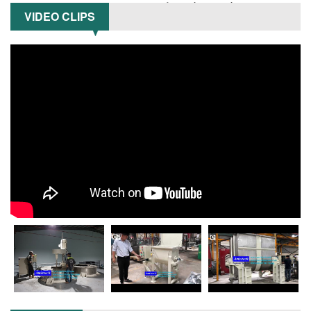
dụng bồn khuấy trộn chất lỏng trong...
VIDEO CLIPS
TỐI ƯU CHI PHÍ ĐẦU TƯ NHỜ LỰA CHỌN
ĐÚNG DỤNG CỤ KHUẤY SƠN CHO DÂY
CHUYỀN SẢN XUẤT
Chọn đúng dụng cụ khuấy sơn giúp tối
ưu chi phí, nâng cao chất lượng sản
xuất. Tìm hiểu giải pháp từ Công...
XU HƯỚNG SỬ DỤNG MÁY KHUẤY SƠN
KHÍ NÉN TRONG NGÀNH SẢN XUẤT HIỆN
ĐẠI: AN TOÀN – TIẾT KIỆM – BỀN BỈ
Khám phá xu hướng máy khuấy sơn khí
nén – Giải pháp an toàn, tiết kiệm, bền
bỉ cho sản xuất sơn công nghiệp...
CÓ NÊN ĐẦU TƯ MÁY NGHIỀN DUNG MÔI
GIÁ RẺ CHO NGÀNH HÓA CHẤT?
Máy nghiền dung môi giá rẻ có thực sự
phù hợp với ngành hóa chất? Bài viết
phân tích ưu, nhược điểm của máy...
5 LỢI ÍCH NỔI BẬT KHI SỬ DỤNG MÁY
KHUẤY SƠN DÙNG ĐIỆN TRONG SẢN XUẤT