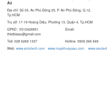
ÂU
Địa chỉ: Số 03, An Phú Đông 25, P. An Phú Đông, Q.12,
Tp.HCM
Trụ sở: 17-19 Hoàng Diệu, Phường 13, Quận 4, Tp.HCM
GPKD : 0312426851 Email:
thietbiaau@gmail.com
Tell: 028 6269 1337 Hotline: 0909 266 949
Web:
www.amixtech.com
www.maykhuayaau.com
www.
aautec
Mọi chi tiết khách hàng vui lòng liên hệ Mr Trọng 0909
266 949
Công Ty TNHH Thương Mại Kỹ Thuật Á Âu
Địa chỉ: Số 816/63, Quốc Lộ 1A, KP.5, P. Thạnh Xuân, Q.12,
Tp. Hồ Chí Minh
( MT Quốc lộ 1A, Cách bến xe Ngã Tư Ga 700 mét )
Hotline : 0909 266 949 Mr Trọng
Tell-Fax: 0286269 1337
Email: minhtrong.aau@gmail.com