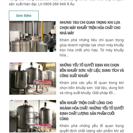
nghiệp giúp doanh nghiệp tiết kiệm
sản xuất hiện đại. Lh 0909 266 949 Á Âu
nguyên liệu, nhân công và chi phí vận
hành. Giải...
Xem thêm
NHỮNG TIÊU CHÍ QUAN TRỌNG KHI LỰA
CHỌN MÁY KHUẤY TRỘN HÓA CHẤT CHO
NHÀ MÁY
Khám phá những tiêu chí quan trọng
giúp doanh nghiệp lựa chọn máy khuấy
trộn hóa chất phù hợp. Từ máy khuấy
hóa...
NHỮNG YẾU TỐ QUYẾT ĐỊNH KHI CHỌN
BỒN KHUẤY SƠN: VẬT LIỆU, DUNG TÍCH VÀ
CÔNG SUẤT KHUẤY
Khám phá các yếu tố quan trọng khi
chọn bồn khuấy sơn: Vật liệu, dung tích
và công suất khuấy. Giải pháp tối...
BỒN KHUẤY TRỘN CHẤT LỎNG CHO
NGÀNH HÓA CHẤT: NHỮNG YẾU TỐ QUYẾT
ĐỊNH CHẤT LƯỢNG SẢN PHẨM CUỐI
CÙNG
Khám phá những yếu tố quan trọng
quyết định chất lượng sản phẩm khi sử