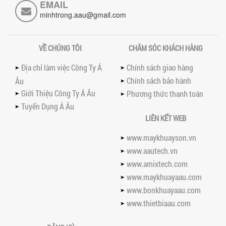
EMAIL
MÁY NGHIỀN HỮU CƠ LỎNG: GIẢI PHÁP
minhtrong.aau@gmail.com
TỐI ƯU VỚI CÔNG NGHỆ MÁY NGHIỀN
NGANG CÁNH NGHIỀN CERAMIC
Máy nghiền hữu cơ lỏng sử dụng công
VỀ CHÚNG TÔI
CHĂM SÓC KHÁCH HÀNG
nghệ máy nghiền ngang cánh nghiền
ceramic giúp nâng cao độ mịn, hiệu
Địa chỉ làm việc Công Ty Á
Chính sách giao hàng
suất...
Chính sách bảo hành
Âu
ĐẦU TƯ MÁY TRỘN PHÂN BÓN NẰM
Giới Thiệu Công Ty Á Âu
Phương thức thanh toán
NGANG: LỢI ÍCH LÂU DÀI CHO DOANH
NGHIỆP SẢN XUẤT NÔNG NGHIỆP
Tuyển Dụng Á Âu
Tìm hiểu lợi ích khi đầu tư máy trộn
LIÊN KẾT WEB
phân bón nằm ngang: nâng cao hiệu
suất trộn, tiết kiệm chi phí, đảm bảo...
www.maykhuayson.vn
NHỮNG LƯU Ý KHI LẮP ĐẶT VÀ VẬN
www.aautech.vn
HÀNH MÁY KHUẤY HÓA CHẤT KHÍ NÉN AN
www.amixtech.com
TOÀN, HIỆU QUẢ
www.maykhuayaau.com
Hướng dẫn chi tiết những lưu ý khi lắp
đặt và vận hành máy khuấy hóa chất
www.bonkhuayaau.com
khí nén để đảm bảo an toàn, hiệu...
www.thietbiaau.com
SO SÁNH MÁY TRỘN BỘT KHÔ CÔNG
NGHIỆP VÀ MÁY TRỘN BỘT GIA ĐÌNH: