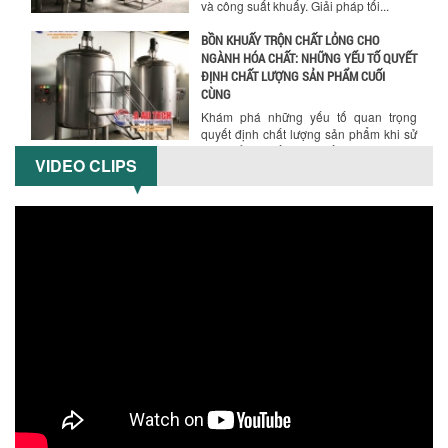
NGÀNH HÓA CHẤT: NHỮNG YẾU TỐ QUYẾT
ĐỊNH CHẤT LƯỢNG SẢN PHẨM CUỐI
CÙNG
Khám phá những yếu tố quan trọng
quyết định chất lượng sản phẩm khi sử
dụng bồn khuấy trộn chất lỏng trong...
TỐI ƯU CHI PHÍ ĐẦU TƯ NHỜ LỰA CHỌN
ĐÚNG DỤNG CỤ KHUẤY SƠN CHO DÂY
VIDEO CLIPS
CHUYỀN SẢN XUẤT
Chọn đúng dụng cụ khuấy sơn giúp tối
ưu chi phí, nâng cao chất lượng sản
xuất. Tìm hiểu giải pháp từ Công...
XU HƯỚNG SỬ DỤNG MÁY KHUẤY SƠN
KHÍ NÉN TRONG NGÀNH SẢN XUẤT HIỆN
ĐẠI: AN TOÀN – TIẾT KIỆM – BỀN BỈ
Khám phá xu hướng máy khuấy sơn khí
nén – Giải pháp an toàn, tiết kiệm, bền
bỉ cho sản xuất sơn công nghiệp...
CÓ NÊN ĐẦU TƯ MÁY NGHIỀN DUNG MÔI
GIÁ RẺ CHO NGÀNH HÓA CHẤT?
Máy nghiền dung môi giá rẻ có thực sự