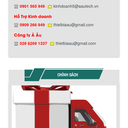
0901 565 949
kinhdoanh5@aautech.vn
Hỗ Trợ Kinh doanh
0909 266 949
thietbiaau@gmail.com
Chính sách đổi trả hàng
Công ty Á Âu
028 6269 1337
thietbiaau@gmail.com
Chính sách bảo hành
CHÍNH SÁCH
BỒN CHỨA GIẢI NHIỆT SƠN, MỰC IN
Bồn chứa giải nhiệt sơn, mực in có cấu
tạo gồm 2 lớp inox và được dùng để
làm giảm nhiệt độ của nguyên...
MÁY TRỘN BỘT KHÔ 500KG