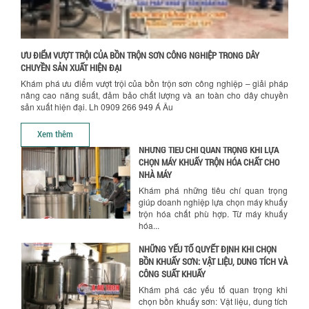
khuấy...
TỐI ƯU CHI PHÍ SẢN XUẤT VỚI MÁY TRỘN
SƠN CÔNG NGHIỆP HIỆN ĐẠI
ƯU ĐIỂM VƯỢT TRỘI CỦA BỒN TRỘN SƠN CÔNG NGHIỆP TRONG DÂY
Khám phá cách máy trộn sơn công
CHUYỀN SẢN XUẤT HIỆN ĐẠI
nghiệp giúp doanh nghiệp tiết kiệm
Khám phá ưu điểm vượt trội của bồn trộn sơn công nghiệp – giải pháp
nguyên liệu, nhân công và chi phí vận
nâng cao năng suất, đảm bảo chất lượng và an toàn cho dây chuyền
hành. Giải...
sản xuất hiện đại. Lh 0909 266 949 Á Âu
NHỮNG TIÊU CHÍ QUAN TRỌNG KHI LỰA
CHỌN MÁY KHUẤY TRỘN HÓA CHẤT CHO
Xem thêm
NHÀ MÁY
Khám phá những tiêu chí quan trọng
giúp doanh nghiệp lựa chọn máy khuấy
trộn hóa chất phù hợp. Từ máy khuấy
hóa...
NHỮNG YẾU TỐ QUYẾT ĐỊNH KHI CHỌN
BỒN KHUẤY SƠN: VẬT LIỆU, DUNG TÍCH VÀ
CÔNG SUẤT KHUẤY
Khám phá các yếu tố quan trọng khi
chọn bồn khuấy sơn: Vật liệu, dung tích
và công suất khuấy. Giải pháp tối...
BỒN KHUẤY TRỘN CHẤT LỎNG CHO