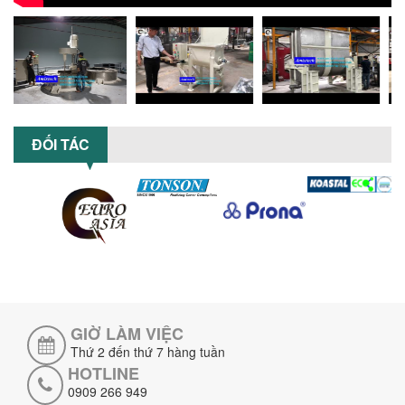
phù hợp với ngành hóa chất? Bài viết
phân tích ưu, nhược điểm của máy...
5 LỢI ÍCH NỔI BẬT KHI SỬ DỤNG MÁY
KHUẤY SƠN DÙNG ĐIỆN TRONG SẢN XUẤT
Khám phá 5 lợi ích khi sử dụng máy
khuấy sơn dùng điện: nâng cao chất
lượng, tiết kiệm chi phí, tăng năng
ĐỐI TÁC
suất,...
TỐI ƯU NĂNG SUẤT VÀ CHI PHÍ VỚI MÁY
KHUẤY 3 TRỤC CÔNG SUẤT LỚN
Tối ưu năng suất và tiết kiệm chi phí
hiệu quả với máy khuấy 3 trục công
suất lớn – giải pháp khuấy trộn...
NHỮNG LỖI THƯỜNG GẶP KHI VẬN HÀNH
MÁY KHUẤY SƠN NÂNG KHÍ VÀ CÁCH
KHẮC PHỤC
GIỜ LÀM VIỆC
Tổng hợp lỗi thường gặp khi vận hành
Thứ 2 đến thứ 7 hàng tuần
máy khuấy sơn nâng khí 200 lít và cách
HOTLINE
khắc phục hiệu quả giúp doanh
0909 266 949
nghiệp...