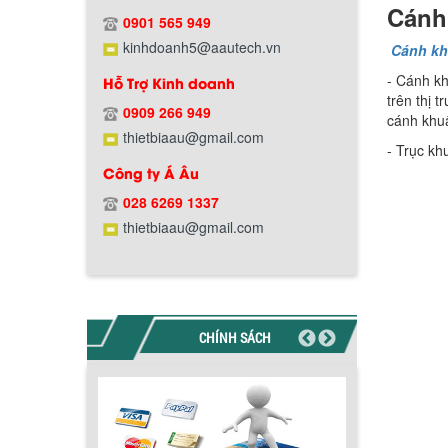
Cánh
0901 565 949
kinhdoanh5@aautech.vn
Cánh k
- Cánh kh
Hỗ Trợ Kinh doanh
trên thị 
0909 266 949
cánh khuấ
Chính sách bảo hành
thietbiaau@gmail.com
- Trục kh
Công ty Á Âu
028 6269 1337
thietbiaau@gmail.com
CHÍNH SÁCH
Chính sách giao hàng