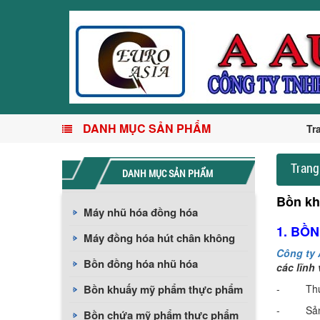
DANH MỤC SẢN PHẨM
Tr
Trang
DANH MỤC SẢN PHẨM
Bồn kh
Máy nhũ hóa đồng hóa
1. BỒ
Máy đồng hóa hút chân không
Công ty 
Bồn đồng hóa nhũ hóa
các lĩnh
Bồn khuấy mỹ phẩm thực phẩm
- Thươn
- Sản x
Bồn chứa mỹ phẩm thực phẩm