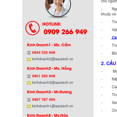
cho người
- Nguyên 
khuấy và
- Thể tí
HOTLINE:
0909 266 949
- Vật li
-
Cá
Kinh Doanh1 - Ms. Cẩm
- Tính 
0934 535 949
- Bồn đư
kinhdoanh2@aautech.vn
2. CẤ
Kinh Doanh2 - Ms. Hồng
- Moto
0901 505 949
- Nắp
kinhdoanh3@aautech.vn
- Cánh 
Kinh Doanh3 - Mr.Dương
- Thâ
0967 787 494
- Van x
kinhdoanh1@aautech.vn
- Châ
Kinh Doanh5 - Ms.Hân