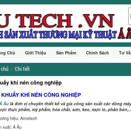
ang Chủ
Giới Thiệu
Sản Phẩm
Chính Sách
Tư Vấ
 chủ
Chi tiết
uấy khí nén công nghiệp
N KHUẤY KHÍ NÉN CÔNG NGHIỆP
Á Âu
là đơn vị chuyên thiết kế và gia công sản xuất các dòng m
 vực thực phẩm, mỹ phẩm, hóa chất, sơn, keo, mực in, phân bón,..
g hiệu: Amixtech
uất: Á Âu