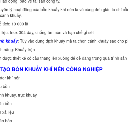
 lao động, bảo vệ tài sản công ty.
lý hoạt động của bồn khuấy khí nén là vô cùng đơn giản ta chỉ cần 
 cánh khuấy.
ch: 10 000 lít
ệu: Inox 304 dày, chống ăn mòn và hạn chế gỉ sét
nh khuấy
: Tùy vào dung dịch khuấy mà ta chọn cánh khuấy sao cho p
năng: Khuấy trộn
ợc thiết kế có cầu thang lên xuống để dễ dàng trong quá trình sản 
U TẠO BỒN KHUẤY KHÍ NÉN CÔNG NGHIỆP
r khí nén
 bồn
khuấy, trục khuấy
n bồn
ả liệu
n bồn