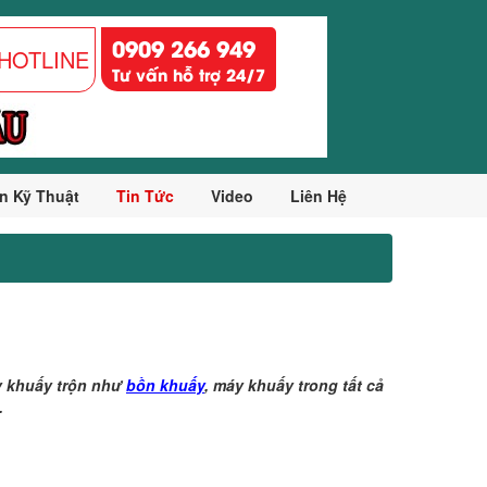
0909 266 949
HOTLINE
Tư vấn hỗ trợ 24/7
n Kỹ Thuật
Tin Tức
Video
Liên Hệ
áy khuấy trộn như
bồn khuấy
, máy khuấy trong tất cả
.