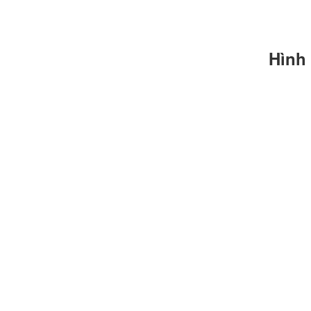
Hình
Chính sách giao hàng
Hướng dẫn thanh toán mua hàng