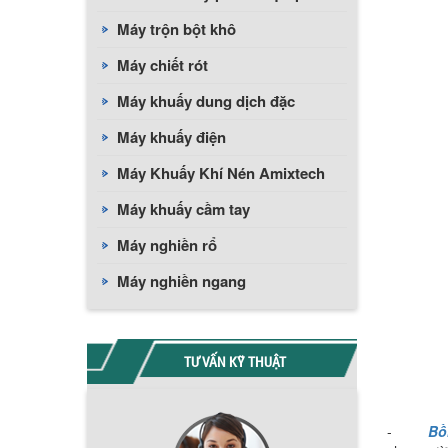
Máy trộn bột khô
Máy chiết rót
Máy khuấy dung dịch đặc
Máy khuấy điện
Máy Khuấy Khí Nén Amixtech
Máy khuấy cầm tay
Máy nghiền rổ
Máy nghiền ngang
TƯ VẤN KỸ THUẬT
-
Bồn