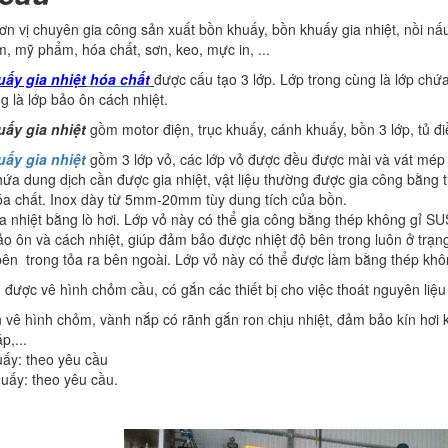
ơn vị chuyên gia công sản xuất bồn khuấy, bồn khuấy gia nhiệt, nồi n
, mỹ phẩm, hóa chất, sơn, keo, mực in, ...
ấy gia nhiệt
hóa chất
được cấu tạo 3 lớp. Lớp trong cùng là lớp chứa 
g là lớp bảo ôn cách nhiệt.
ấy gia nhiệt
gồm motor điện, trục khuấy, cánh khuấy, bồn 3 lớp, tủ điề
ấy gia nhiệt
gồm 3 lớp vỏ, các lớp vỏ được đều được mài và vát mép 
hứa dung dịch cần được gia nhiệt, vật liệu thường được gia công bằng t
óa chất. Inox dày từ 5mm-20mm tùy dung tích của bồn.
ia nhiệt bằng lò hơi. Lớp vỏ này có thể gia công bằng thép không gỉ 
ảo ôn và cách nhiệt, giúp đảm bảo được nhiệt độ bên trong luôn ở trạn
bên trong tỏa ra bên ngoài. Lớp vỏ này có thể được làm bằng thép kh
n
được vê hình chỏm cầu, có gắn các thiết bị cho việc thoát nguyên liệu 
 vê hình chỏm, vành nắp có rãnh gắn ron chịu nhiệt, đảm bảo kín hơi kh
p,...
uấy: theo yêu cầu
uấy: theo yêu cầu.