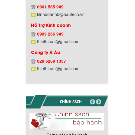
Chính sách giao hàng
0901 565 949
kinhdoanh5@aautech.vn
Hỗ Trợ Kinh doanh
0909 266 949
thietbiaau@gmail.com
Công ty Á Âu
Hướng dẫn thanh toán mua hàng
028 6269 1337
thietbiaau@gmail.com
CHÍNH SÁCH
Chính sách đổi trả hàng