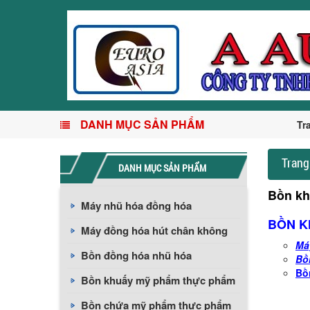
DANH MỤC SẢN PHẨM
Tr
Trang
DANH MỤC SẢN PHẨM
Bồn kh
Máy nhũ hóa đồng hóa
BỒN K
Máy đồng hóa hút chân không
Má
Bồn đồng hóa nhũ hóa
Bồ
Bồ
Bồn khuấy mỹ phẩm thực phẩm
Bồn chứa mỹ phẩm thực phẩm