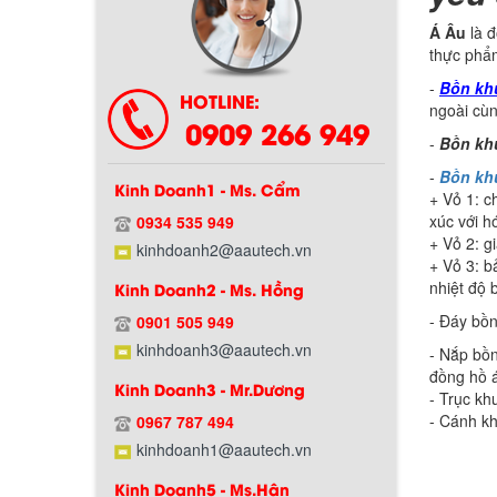
Á Âu
là đ
thực phẩm
-
Bồn khu
HOTLINE:
ngoài cùn
0909 266 949
-
Bồn khu
-
Bồn khu
Kinh Doanh1 - Ms. Cẩm
+ Vỏ 1: c
xúc với h
0934 535 949
+ Vỏ 2: g
Chính sách bảo hành
kinhdoanh2@aautech.vn
+ Vỏ 3: b
nhiệt độ 
Kinh Doanh2 - Ms. Hồng
-
Đáy bồ
0901 505 949
kinhdoanh3@aautech.vn
- Nắp bồn
đồng hồ á
Kinh Doanh3 - Mr.Dương
- Trục kh
- Cánh kh
0967 787 494
kinhdoanh1@aautech.vn
Kinh Doanh5 - Ms.Hân