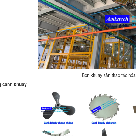
Bồn khuấy sàn thao tác hóa
g cánh khuấy