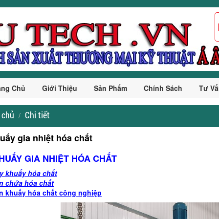
ang Chủ
Giới Thiệu
Sản Phẩm
Chính Sách
Tư Vấ
 chủ
Chi tiết
uấy gia nhiệt hóa chất
HUẤY GIA NHIỆT HÓA CHẤT
y khuấy hóa chất
n chứa hóa chất
n khuấy hóa chất công nghiệp