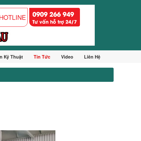
0909 266 949
HOTLINE
Tư vấn hỗ trợ 24/7
n Kỹ Thuật
Tin Tức
Video
Liên Hệ