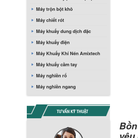
Máy trộn bột khô
Máy chiết rót
Máy khuấy dung dịch đặc
Máy khuấy điện
Máy Khuấy Khí Nén Amixtech
Máy khuấy cầm tay
Máy nghiền rổ
Máy nghiền ngang
TƯ VẤN KỸ THUẬT
Bồn 
yêu