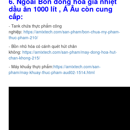
6.
Ngoài
Bồn đồng hóa gia nhiệt
dầu ăn 1000 lít
, Á Âu còn cung
cấp:
- Tank chứa thực phẩm công
nghiệp:
https://amixtech.com/san-pham/bon-chua-my-pham-
thuc-pham-210/
- Bồn nhũ hóa có cánh quét hút chân
không:
https://amixtech.com/san-pham/may-dong-hoa-hut-
chan-khong-215/
- Máy khuấy thực phẩm:
https://amixtech.com/san-
pham/may-khuay-thuc-pham-aud02-1514.html