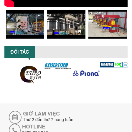
nghệ máy nghiền ngang cánh nghiền
ceramic giúp nâng cao độ mịn, hiệu
suất...
ĐẦU TƯ MÁY TRỘN PHÂN BÓN NẰM
NGANG: LỢI ÍCH LÂU DÀI CHO DOANH
NGHIỆP SẢN XUẤT NÔNG NGHIỆP
Tìm hiểu lợi ích khi đầu tư máy trộn
phân bón nằm ngang: nâng cao hiệu
suất trộn, tiết kiệm chi phí, đảm bảo...
ĐỐI TÁC
NHỮNG LƯU Ý KHI LẮP ĐẶT VÀ VẬN
HÀNH MÁY KHUẤY HÓA CHẤT KHÍ NÉN AN
TOÀN, HIỆU QUẢ
Hướng dẫn chi tiết những lưu ý khi lắp
đặt và vận hành máy khuấy hóa chất
khí nén để đảm bảo an toàn, hiệu...
SO SÁNH MÁY TRỘN BỘT KHÔ CÔNG
NGHIỆP VÀ MÁY TRỘN BỘT GIA ĐÌNH:
KHÁC BIỆT VỀ HIỆU QUẢ & NĂNG SUẤT
GIỜ LÀM VIỆC
Tìm hiểu sự khác biệt giữa máy trộn bột
Thứ 2 đến thứ 7 hàng tuần
khô công nghiệp và máy trộn bột gia
đình về hiệu quả, năng suất và...
HOTLINE