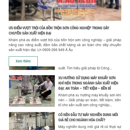
quyết định chất lượng sản phẩm khi sử
dụng bồn khuấy trộn chất lỏng trong...
TỐI ƯU CHI PHÍ ĐẦU TƯ NHỜ LỰA CHỌN
ĐÚNG DỤNG CỤ KHUẤY SƠN CHO DÂY
CHUYỀN SẢN XUẤT
ƯU ĐIỂM VƯỢT TRỘI CỦA BỒN TRỘN SƠN CÔNG NGHIỆP TRONG DÂY
Chọn đúng dụng cụ khuấy sơn giúp tối
CHUYỀN SẢN XUẤT HIỆN ĐẠI
ưu chi phí, nâng cao chất lượng sản
Khám phá ưu điểm vượt trội của bồn trộn sơn công nghiệp – giải pháp
xuất. Tìm hiểu giải pháp từ Công...
nâng cao năng suất, đảm bảo chất lượng và an toàn cho dây chuyền
sản xuất hiện đại. Lh 0909 266 949 Á Âu
XU HƯỚNG SỬ DỤNG MÁY KHUẤY SƠN
KHÍ NÉN TRONG NGÀNH SẢN XUẤT HIỆN
Xem thêm
ĐẠI: AN TOÀN – TIẾT KIỆM – BỀN BỈ
Khám phá xu hướng máy khuấy sơn khí
nén – Giải pháp an toàn, tiết kiệm, bền
bỉ cho sản xuất sơn công nghiệp...
CÓ NÊN ĐẦU TƯ MÁY NGHIỀN DUNG MÔI
GIÁ RẺ CHO NGÀNH HÓA CHẤT?
Máy nghiền dung môi giá rẻ có thực sự
phù hợp với ngành hóa chất? Bài viết
phân tích ưu, nhược điểm của máy...
5 LỢI ÍCH NỔI BẬT KHI SỬ DỤNG MÁY