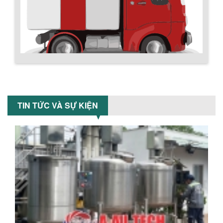
nghiệp giúp doanh nghiệp tiết kiệm
nguyên liệu, nhân công và chi phí vận
hành. Giải...
NHỮNG TIÊU CHÍ QUAN TRỌNG KHI LỰA
CHỌN MÁY KHUẤY TRỘN HÓA CHẤT CHO
NHÀ MÁY
Khám phá những tiêu chí quan trọng
Chính sách giao hàng
giúp doanh nghiệp lựa chọn máy khuấy
trộn hóa chất phù hợp. Từ máy khuấy
hóa...
TIN TỨC VÀ SỰ KIỆN
NHỮNG YẾU TỐ QUYẾT ĐỊNH KHI CHỌN
BỒN KHUẤY SƠN: VẬT LIỆU, DUNG TÍCH VÀ
CÔNG SUẤT KHUẤY
Khám phá các yếu tố quan trọng khi
chọn bồn khuấy sơn: Vật liệu, dung tích
và công suất khuấy. Giải pháp tối...
BỒN KHUẤY TRỘN CHẤT LỎNG CHO
NGÀNH HÓA CHẤT: NHỮNG YẾU TỐ QUYẾT
ĐỊNH CHẤT LƯỢNG SẢN PHẨM CUỐI
Hướng dẫn thanh toán mua hàng
CÙNG
Khám phá những yếu tố quan trọng