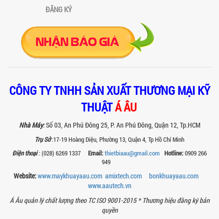
1 vòi của Á Âu là lựa chọn hàng đầu
ĐĂNG KÝ
cho các xưởng sơn: chính xác, tiết...
BÊN TRONG NHÀ MÁY Á ÂU: HÀNH TRÌNH
TẠO NÊN NHỮNG CHIẾC BỒN KHUẤY INOX
ĐẠT CHUẨN
Khám phá quy trình gia công bồn khuấy
inox tại nhà máy Á Âu – nơi tạo ra thiết
CÔNG TY TNHH SẢN XUẤT THƯƠNG MẠI KỸ
bị chuẩn kỹ thuật, bền bỉ, theo...
THUẬT
Á ÂU
MÁY NGHIỀN THUỐC BVTV – GIẢI PHÁP
TỐI ƯU TRONG SẢN XUẤT NÔNG DƯỢC
HIỆN ĐẠI
Nhà Máy
:
Số 03, An Phú Đông 25, P. An Phú Đông, Quận 12, Tp.HCM
Máy nghiền thuốc BVTV giúp tối ưu độ
Trụ Sở
:17-19 Hoàng Diệu, Phường 13, Quận 4, Tp Hồ Chí Minh
mịn, nâng cao hiệu quả sản xuất và
đảm bảo chất lượng chế phẩm nông...
Điện thoại
: (028) 6269 1337
Email:
thietbiaau@gmail.com
Hotline:
0909 266
949
TIÊU CHÍ QUAN TRỌNG KHI CHỌN MUA
MÁY NGHIỀN RỔ CHO NGÀNH SƠN – MỰC
Website:
www.maykhuayaau.com
amixtech.com
bonkhuayaau.com
IN
www.
aautech.vn
Chọn máy nghiền rổ đúng giúp tăng độ
Á Âu quản lý chất lượng theo TC ISO 9001-2015 *
Thương hiệu đăng ký bản
mịn sơn, mực in và tiết kiệm chi phí.
quyền
Xem ngay các tiêu chí kỹ thuật quan...