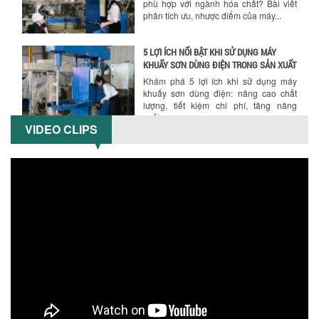
KHUẤY SƠN DÙNG ĐIỆN TRONG SẢN XUẤT
Khám phá 5 lợi ích khi sử dụng máy
khuấy sơn dùng điện: nâng cao chất
lượng, tiết kiệm chi phí, tăng năng
suất,...
TỐI ƯU NĂNG SUẤT VÀ CHI PHÍ VỚI MÁY
KHUẤY 3 TRỤC CÔNG SUẤT LỚN
Tối ưu năng suất và tiết kiệm chi phí
hiệu quả với máy khuấy 3 trục công
VIDEO CLIPS
suất lớn – giải pháp khuấy trộn...
NHỮNG LỖI THƯỜNG GẶP KHI VẬN HÀNH
MÁY KHUẤY SƠN NÂNG KHÍ VÀ CÁCH
KHẮC PHỤC
Tổng hợp lỗi thường gặp khi vận hành
máy khuấy sơn nâng khí 200 lít và cách
khắc phục hiệu quả giúp doanh
nghiệp...
MÁY NGHIỀN HỮU CƠ LỎNG: GIẢI PHÁP
TỐI ƯU VỚI CÔNG NGHỆ MÁY NGHIỀN
NGANG CÁNH NGHIỀN CERAMIC
Máy nghiền hữu cơ lỏng sử dụng công