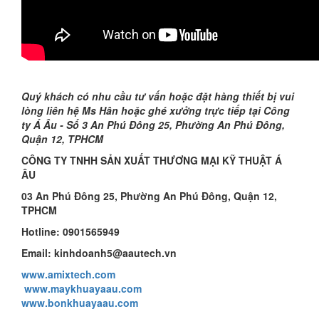
Quý khách có nhu cầu tư vấn hoặc đặt hàng thiết bị vui
lòng liên hệ
Ms Hân
hoặc ghé xưởng trực tiếp tại Công
ty Á Âu -
Số 3
An Phú Đông 25, Phường An Phú Đông,
Quận 12, TPHCM
CÔNG TY TNHH SẢN XUẤT THƯƠNG MẠI KỸ THUẬT Á
ÂU
03
An Phú Đông 25, Phường An Phú Đông, Quận 12,
TPHCM
Hotline: 09
01565949
Email: kinhdoanh
5
@aautech.vn
www.amixtech.com
www.maykhuayaau.com
www.bonkhuayaau.com