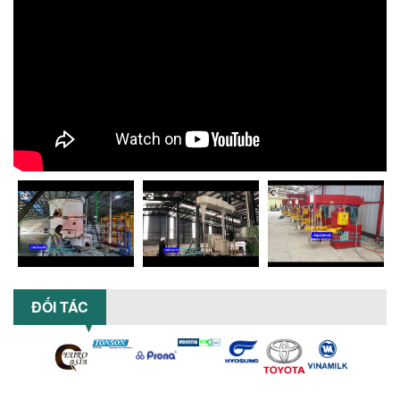
NHỮNG LỖI THƯỜNG GẶP KHI VẬN HÀNH
MÁY KHUẤY SƠN NÂNG KHÍ VÀ CÁCH
KHẮC PHỤC
Tổng hợp lỗi thường gặp khi vận hành
máy khuấy sơn nâng khí 200 lít và cách
khắc phục hiệu quả giúp doanh
nghiệp...
MÁY NGHIỀN HỮU CƠ LỎNG: GIẢI PHÁP
TỐI ƯU VỚI CÔNG NGHỆ MÁY NGHIỀN
NGANG CÁNH NGHIỀN CERAMIC
Máy nghiền hữu cơ lỏng sử dụng công
nghệ máy nghiền ngang cánh nghiền
ceramic giúp nâng cao độ mịn, hiệu
suất...
ĐẦU TƯ MÁY TRỘN PHÂN BÓN NẰM
ĐỐI TÁC
NGANG: LỢI ÍCH LÂU DÀI CHO DOANH
NGHIỆP SẢN XUẤT NÔNG NGHIỆP
Tìm hiểu lợi ích khi đầu tư máy trộn
phân bón nằm ngang: nâng cao hiệu
suất trộn, tiết kiệm chi phí, đảm bảo...