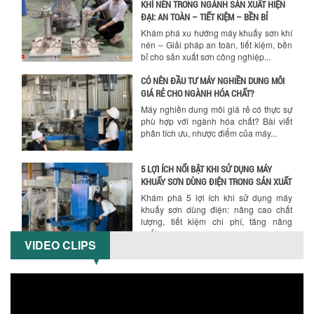
KHÍ NÉN TRONG NGÀNH SẢN XUẤT HIỆN
ĐẠI: AN TOÀN – TIẾT KIỆM – BỀN BỈ
Khám phá xu hướng máy khuấy sơn khí
nén – Giải pháp an toàn, tiết kiệm, bền
bỉ cho sản xuất sơn công nghiệp...
CÓ NÊN ĐẦU TƯ MÁY NGHIỀN DUNG MÔI
GIÁ RẺ CHO NGÀNH HÓA CHẤT?
Máy nghiền dung môi giá rẻ có thực sự
phù hợp với ngành hóa chất? Bài viết
phân tích ưu, nhược điểm của máy...
5 LỢI ÍCH NỔI BẬT KHI SỬ DỤNG MÁY
KHUẤY SƠN DÙNG ĐIỆN TRONG SẢN XUẤT
Khám phá 5 lợi ích khi sử dụng máy
khuấy sơn dùng điện: nâng cao chất
lượng, tiết kiệm chi phí, tăng năng
suất,...
VIDEO CLIPS
TỐI ƯU NĂNG SUẤT VÀ CHI PHÍ VỚI MÁY
KHUẤY 3 TRỤC CÔNG SUẤT LỚN
Tối ưu năng suất và tiết kiệm chi phí
hiệu quả với máy khuấy 3 trục công
suất lớn – giải pháp khuấy trộn...