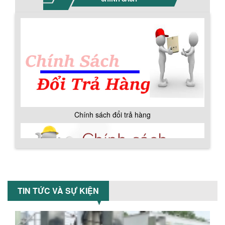
Khám phá lý do doanh nghiệp nên
Hướng dẫn thanh toán mua hàng
chọn máy nghiền màu sơn Á Âu: hiệu
suất cao, kiểm soát nhiệt tốt, tiết kiệm
chi...
ƯU ĐÃI ĐẶC BIỆT: GIÁ MÁY KHUẤY SƠN
CÔNG NGHIỆP GIẢM SỐC
Ưu đãi đặc biệt: Giá máy khuấy sơn
công nghiệp giảm sốc lên đến 20%.
Tiết kiệm chi phí, nhận ngay máy
khuấy...
TỐI ƯU CHI PHÍ SẢN XUẤT VỚI MÁY TRỘN
Chính sách đổi trả hàng
SƠN CÔNG NGHIỆP HIỆN ĐẠI
Khám phá cách máy trộn sơn công
nghiệp giúp doanh nghiệp tiết kiệm
nguyên liệu, nhân công và chi phí vận
hành. Giải...
NHỮNG TIÊU CHÍ QUAN TRỌNG KHI LỰA
CHỌN MÁY KHUẤY TRỘN HÓA CHẤT CHO
Chính sách bảo hành
TIN TỨC VÀ SỰ KIỆN
NHÀ MÁY
Khám phá những tiêu chí quan trọng
giúp doanh nghiệp lựa chọn máy khuấy
trộn hóa chất phù hợp. Từ máy khuấy