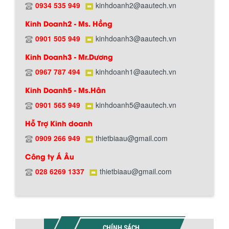
0934 535 949
kinhdoanh2@aautech.vn
BỒN CHỨA GIẢI NHIỆT SƠN, MỰC IN
Kinh Doanh2 - Ms. Hồng
Bồn chứa giải nhiệt sơn, mực in có cấu
tạo gồm 2 lớp inox và được dùng để
0901 505 949
kinhdoanh3@aautech.vn
làm giảm nhiệt độ của nguyên...
Kinh Doanh3 - Mr.Dương
0967 787 494
kinhdoanh1@aautech.vn
MÁY TRỘN BỘT KHÔ 500KG
Kinh Doanh5 - Ms.Hân
Máy trộn bột khô 500kg được thiết kế
thân bồn nằm ngang, với cánh trộn bột
0901 565 949
kinhdoanh5@aautech.vn
xoay đảo thuận nghịch. Vật liệu...
Hỗ Trợ Kinh doanh
0909 266 949
thietbiaau@gmail.com
MÁY TRỘN BỘT KHÔ 200KG
Công ty Á Âu
Máy trộn bột khô 200kg được gia công
sản xuất tại công ty Á Âu. Máy dùng
028 6269 1337
thietbiaau@gmail.com
trộn các loại bột khô trong các ngành...
VÌ SAO DOANH NGHIỆP NÊN CHỌN MÁY
NGHIỀN MÀU SƠN Á ÂU?
CHÍNH SÁCH