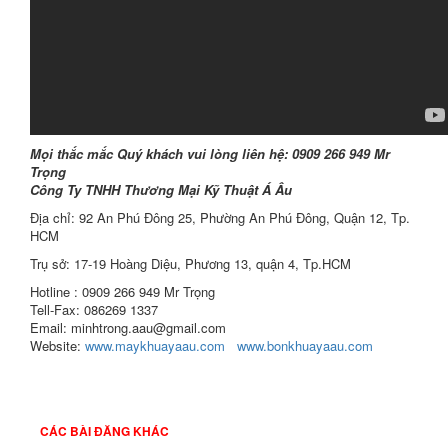
Mọi thắc mắc Quý khách vui lòng liên hệ: 0909 266 949 Mr
Trọng
Công Ty TNHH Thương Mại Kỹ Thuật Á Âu
Địa chỉ: 92 An Phú Đông 25, Phường An Phú Đông, Quận 12, Tp.
HCM
Trụ sở: 17-19 Hoàng Diệu, Phương 13, quận 4, Tp.HCM
Hotline : 0909 266 949 Mr Trọng
Tell-Fax: 086269 1337
Email: minhtrong.aau@gmail.com
Website:
www.maykhuayaau.com
www.bonkhuayaau.com
CÁC BÀI ĐĂNG KHÁC