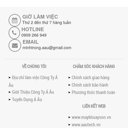
NHỮNG LƯU Ý KHI LẮP ĐẶT VÀ VẬN
HÀNH MÁY KHUẤY HÓA CHẤT KHÍ NÉN AN
TOÀN, HIỆU QUẢ
GIỜ LÀM VIỆC
Hướng dẫn chi tiết những lưu ý khi lắp
Thứ 2 đến thứ 7 hàng tuần
đặt và vận hành máy khuấy hóa chất
HOTLINE
khí nén để đảm bảo an toàn, hiệu...
0909 266 949
SO SÁNH MÁY TRỘN BỘT KHÔ CÔNG
EMAIL
NGHIỆP VÀ MÁY TRỘN BỘT GIA ĐÌNH:
minhtrong.aau@gmail.com
KHÁC BIỆT VỀ HIỆU QUẢ & NĂNG SUẤT
Tìm hiểu sự khác biệt giữa máy trộn bột
khô công nghiệp và máy trộn bột gia
VỀ CHÚNG TÔI
CHĂM SÓC KHÁCH HÀNG
đình về hiệu quả, năng suất và...
SO SÁNH MÁY KHUẤY PHÒNG NỔ VỚI MÁY
Địa chỉ làm việc Công Ty Á
Chính sách giao hàng
KHUẤY THƯỜNG: KHÁC BIỆT VÀ GIÁ TRỊ
Chính sách bảo hành
Âu
MANG LẠI
Giới Thiệu Công Ty Á Âu
Phương thức thanh toán
So sánh máy khuấy phòng nổ và máy
khuấy thường chi tiết: sự khác biệt về an
Tuyển Dụng Á Âu
toàn, giá trị mang lại, ứng dụng...
LIÊN KẾT WEB
TAY KẸP THÙNG TRÊN MÁY KHUẤY SƠN
www.maykhuayson.vn
30HP: TĂNG ĐỘ ỔN ĐỊNH VÀ AN TOÀN KHI
VẬN HÀNH
www.aautech.vn