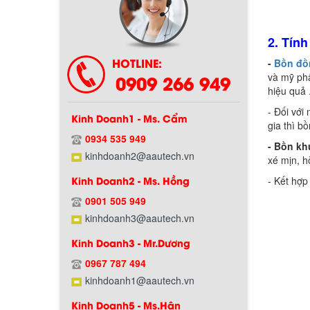
2. Tín
HOTLINE:
-
Bồn đồ
0909 266 949
và mỹ phẩ
hiệu quả 
- Đối với
Kinh Doanh1 - Ms. Cẩm
gia thì b
0934 535 949
- Bồn k
kinhdoanh2@aautech.vn
xé mịn, h
Kinh Doanh2 - Ms. Hồng
- Kết hợp
0901 505 949
kinhdoanh3@aautech.vn
Kinh Doanh3 - Mr.Dương
0967 787 494
Chính sách bảo hành
kinhdoanh1@aautech.vn
Kinh Doanh5 - Ms.Hân