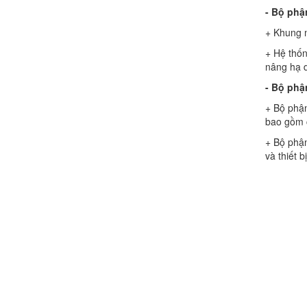
- Bộ phậ
+ Khung m
+ Hệ thốn
nâng hạ d
- Bộ phận
+ Bộ phận
bao gồm c
+ Bộ phận
và thiết 