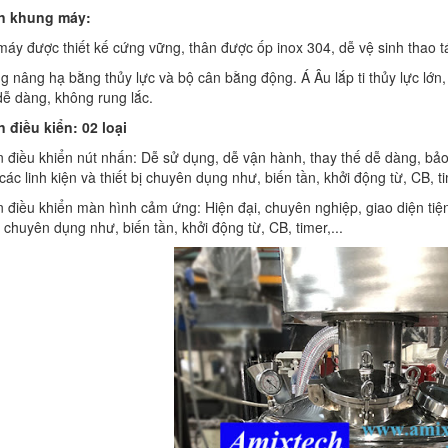
n khung máy:
áy được thiết kế cứng vững, thân được ốp inox 304, dễ vệ sinh thao t
g nâng hạ bằng thủy lực và bộ cân bằng động. Á Âu lắp ti thủy lực 
ễ dàng, không rung lắc.
 điều kiển: 02 loại
 điều khiển nút nhấn: Dễ sử dụng, dễ vận hành, thay thế dễ dàng, bả
ác linh kiện và thiết bị chuyên dụng như, biến tần, khởi động từ, CB, tim
 điều khiển màn hình cảm ứng: Hiện đại, chuyên nghiệp, giao diện tiệ
bị chuyên dụng như, biến tần, khởi động từ, CB, timer,...