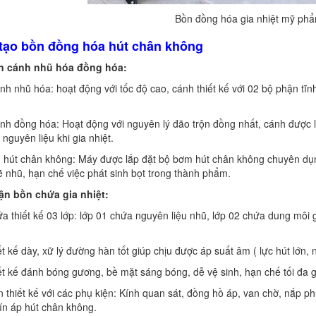
Bồn đồng hóa gia nhiệt mỹ phẩm
 tạo bồn đồng hóa hút chân không
n cánh nhũ hóa đồng hóa:
h nhũ hóa: hoạt động với tốc độ cao, cánh thiết kế với 02 bộ phận tĩn
h đồng hóa: Hoạt động với nguyên lý đão trộn đồng nhất, cánh được lắ
 nguyên liệu khi gia nhiệt.
 hút chân không: Máy được lắp đặt bộ bơm hút chân không chuyên dụng
 nhũ, hạn chế việc phát sinh bọt trong thành phẩm.
ận bồn chứa gia nhiệt:
a thiết kế 03 lớp: lớp 01 chứa nguyên liệu nhũ, lớp 02 chứa dung môi gi
ết kế dày, xữ lý đường hàn tốt giúp chịu được áp suất âm ( lực hút lớn, 
ết kế đánh bóng gương, bề mặt sáng bóng, dễ vệ sinh, hạn chế tối đa 
 thiết kế với các phụ kiện: Kính quan sát, đồng hồ áp, van chờ, nắp p
ín áp hút chân không.