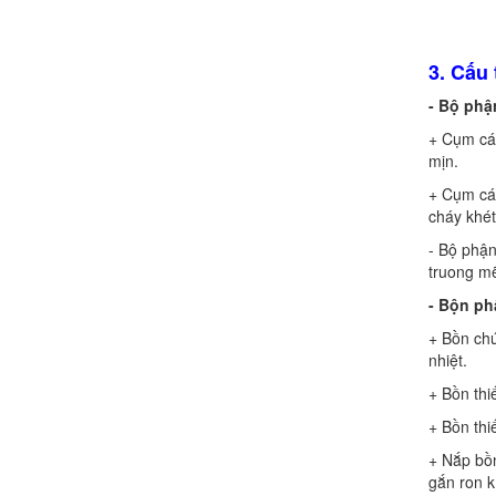
3. Cấu
- Bộ phậ
+ Cụm cán
Hướng dẫn thanh toán mua hàng
mịn.
+ Cụm cán
cháy khét
- Bộ phận
truong mẽ
- Bộn ph
Chính sách đổi trả hàng
+ Bồn chứ
nhiệt.
+ Bồn thi
+ Bồn thi
+ Nắp bồn
gắn ron k