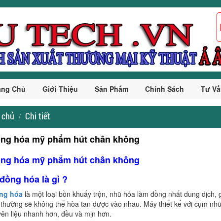
ang Chủ
Giới Thiệu
Sản Phẩm
Chính Sách
Tư Vấ
 chủ
Chi tiết
ng hóa mỹ phẩm hút chân không
ng hóa mỹ phẩm hút chân không
đồng hóa là gì ?
ồng hóa
là một loại bồn khuấy trộn, nhũ hóa làm đồng nhất dung dịch, g
 thường sẽ không thể hòa tan được vào nhau. Máy thiết kế với cụm nh
ên liệu nhanh hơn, đều và mịn hơn.