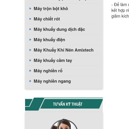
- Để làm 
Máy trộn bột khô
kết hợp n
giảm kích
Máy chiết rót
Máy khuấy dung dịch đặc
Máy khuấy điện
Máy Khuấy Khí Nén Amixtech
Máy khuấy cầm tay
Máy nghiền rổ
Máy nghiền ngang
TƯ VẤN KỸ THUẬT