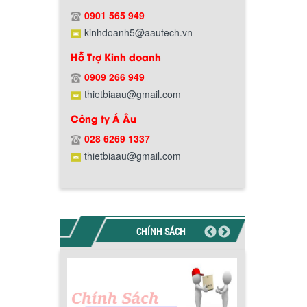
0901 565 949
kinhdoanh5@aautech.vn
Hỗ Trợ Kinh doanh
0909 266 949
thietbiaau@gmail.com
Công ty Á Âu
Chính sách giao hàng
028 6269 1337
thietbiaau@gmail.com
CHÍNH SÁCH
Hướng dẫn thanh toán mua hàng