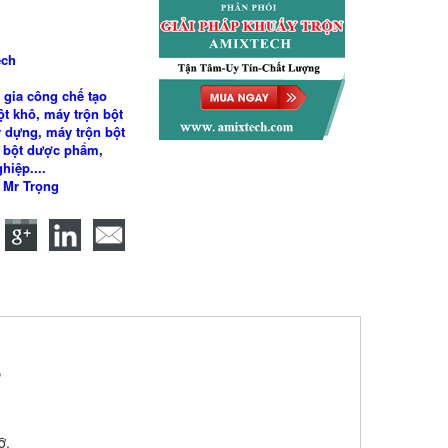
ech
 gia công chế tạo
t khô, máy trộn bột
y dựng, máy trộn bột
 bột dược phẩm,
hiệp....
9 Mr Trọng
8
ỡ.