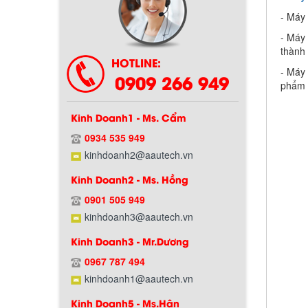
- Máy 
Chính sách bảo hành
- Máy 
thành 
HOTLINE:
- Máy 
0909 266 949
phẩm 
Kinh Doanh1 - Ms. Cẩm
0934 535 949
kinhdoanh2@aautech.vn
Kinh Doanh2 - Ms. Hồng
Chính sách giao hàng
0901 505 949
kinhdoanh3@aautech.vn
Kinh Doanh3 - Mr.Dương
0967 787 494
kinhdoanh1@aautech.vn
Kinh Doanh5 - Ms.Hân