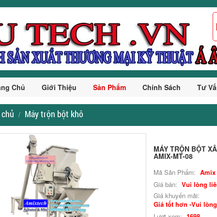
ang Chủ
Giới Thiệu
Sản Phẩm
Chính Sách
Tư Vấ
 chủ
Máy trộn bột khô
MÁY TRỘN BỘT X
AMIX-MT-08
Mã Sản Phẩm:
Amix
Giá bán:
Vui lòng li
Giá khuyến mãi:
Giá tốt hơn -Vui lòng
Lượt xem:
1698