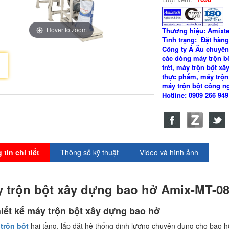
Hover to zoom
Thương hiệu: Amixt
Tình trạng: Đặt hàng
Công ty Á Âu chuyên
các dòng máy trộn bộ
trét, máy trộn bột xâ
thực phẩm, máy trộn
máy trộn bột công ng
Hotline: 0909 266 94
tin chi tiết
Thông số kỹ thuật
Video và hình ảnh
 trộn bột xây dựng bao hở Amix-MT-0
hiết kế máy trộn bột xây dựng bao hở
 trộn bột
hai tầng, lắp đặt hệ thống định lượng chuyên dụng cho bao h