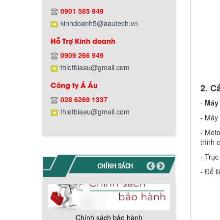
Hướng dẫn thanh toán mua hàng
0901 565 949
kinhdoanh5@aautech.vn
Hỗ Trợ Kinh doanh
0909 266 949
thietbiaau@gmail.com
Chính sách đổi trả hàng
Công ty Á Âu
2. C
028 6269 1337
-
Máy 
thietbiaau@gmail.com
- Máy 
- Moto
Chính sách bảo hành
trình 
- Trục
CHÍNH SÁCH
- Để l