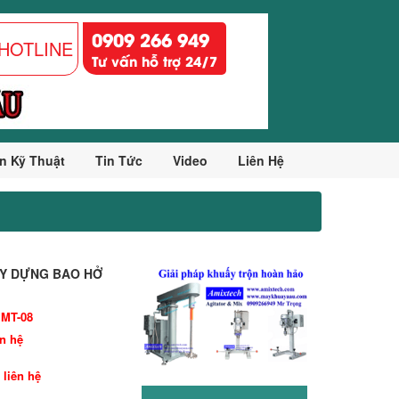
0909 266 949
HOTLINE
Tư vấn hỗ trợ 24/7
n Kỹ Thuật
Tin Tức
Video
Liên Hệ
ÂY DỰNG BAO HỞ
 MT-08
ên hệ
 liên hệ