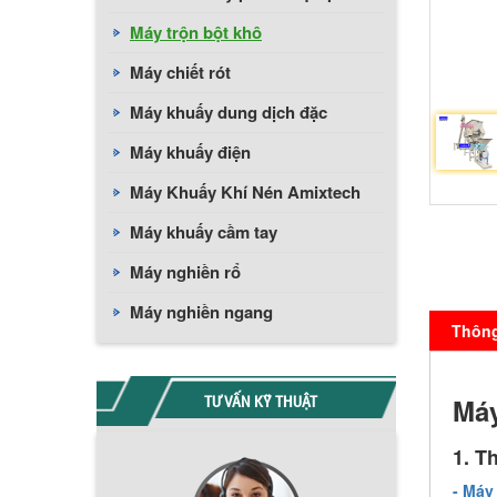
Máy trộn bột khô
Máy chiết rót
Máy khuấy dung dịch đặc
Máy khuấy điện
Máy Khuấy Khí Nén Amixtech
Máy khuấy cầm tay
Máy nghiền rổ
Máy nghiền ngang
Thông 
TƯ VẤN KỸ THUẬT
Máy
1. T
- Máy