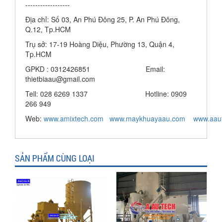
------------------
Địa chỉ: Số 03, An Phú Đông 25, P. An Phú Đông,
Q.12, Tp.HCM
Trụ sở: 17-19 Hoàng Diệu, Phường 13, Quận 4,
Tp.HCM
GPKD : 0312426851 Email:
thietbiaau@gmail.com
Tell: 028 6269 1337 Hotline: 0909
266 949
Web:
www.amixtech.com
www.maykhuayaau.com
www.
aau
SẢN PHẨM CÙNG LOẠI