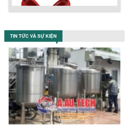
thân bồn nằm ngang, với cánh trộn bột
xoay đảo thuận nghịch. Vật liệu...
Chính sách giao hàng
MÁY TRỘN BỘT KHÔ 200KG
Máy trộn bột khô 200kg được gia công
TIN TỨC VÀ SỰ KIỆN
sản xuất tại công ty Á Âu. Máy dùng
trộn các loại bột khô trong các ngành...
VÌ SAO DOANH NGHIỆP NÊN CHỌN MÁY
NGHIỀN MÀU SƠN Á ÂU?
Khám phá lý do doanh nghiệp nên
chọn máy nghiền màu sơn Á Âu: hiệu
suất cao, kiểm soát nhiệt tốt, tiết kiệm
chi...
Hướng dẫn thanh toán mua hàng
ƯU ĐÃI ĐẶC BIỆT: GIÁ MÁY KHUẤY SƠN
CÔNG NGHIỆP GIẢM SỐC
Ưu đãi đặc biệt: Giá máy khuấy sơn
công nghiệp giảm sốc lên đến 20%.
Tiết kiệm chi phí, nhận ngay máy
khuấy...