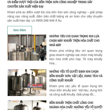
ƯU ĐIỂM VƯỢT TRỘI CỦA BỒN TRỘN SƠN CÔNG NGHIỆP TRONG DÂY
TỐI ƯU CHI PHÍ SẢN XUẤT VỚI MÁY TRỘN
CHUYỀN SẢN XUẤT HIỆN ĐẠI
SƠN CÔNG NGHIỆP HIỆN ĐẠI
Khám phá ưu điểm vượt trội của bồn trộn sơn công nghiệp – giải pháp
Khám phá cách máy trộn sơn công
nâng cao năng suất, đảm bảo chất lượng và an toàn cho dây chuyền
nghiệp giúp doanh nghiệp tiết kiệm
sản xuất hiện đại. Lh 0909 266 949 Á Âu
nguyên liệu, nhân công và chi phí vận
hành. Giải...
Xem thêm
NHỮNG TIÊU CHÍ QUAN TRỌNG KHI LỰA
CHỌN MÁY KHUẤY TRỘN HÓA CHẤT CHO
NHÀ MÁY
Khám phá những tiêu chí quan trọng
giúp doanh nghiệp lựa chọn máy khuấy
trộn hóa chất phù hợp. Từ máy khuấy
hóa...
NHỮNG YẾU TỐ QUYẾT ĐỊNH KHI CHỌN
BỒN KHUẤY SƠN: VẬT LIỆU, DUNG TÍCH VÀ
CÔNG SUẤT KHUẤY
Khám phá các yếu tố quan trọng khi
chọn bồn khuấy sơn: Vật liệu, dung tích
và công suất khuấy. Giải pháp tối...
BỒN KHUẤY TRỘN CHẤT LỎNG CHO
NGÀNH HÓA CHẤT: NHỮNG YẾU TỐ QUYẾT