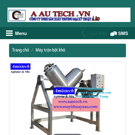
Menu
Gọi điện
SMS
Trang chủ
Máy trộn bột khô