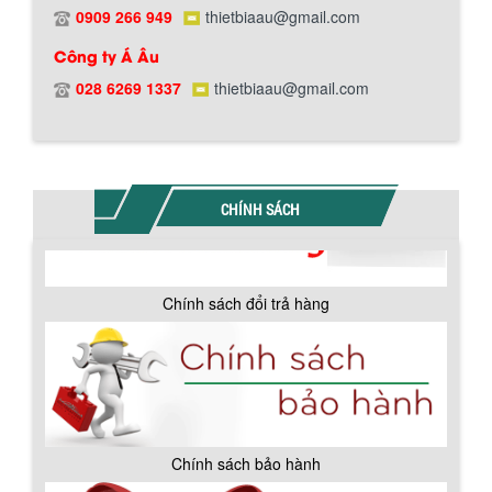
0909 266 949
thietbiaau@gmail.com
Chính sách đổi trả hàng
Công ty Á Âu
028 6269 1337
thietbiaau@gmail.com
Chính sách bảo hành
CHÍNH SÁCH
BỒN CHỨA GIẢI NHIỆT SƠN, MỰC IN
Bồn chứa giải nhiệt sơn, mực in có cấu
tạo gồm 2 lớp inox và được dùng để
làm giảm nhiệt độ của nguyên...
MÁY TRỘN BỘT KHÔ 500KG
Máy trộn bột khô 500kg được thiết kế