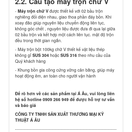
2.2. Cấu tạo máy trộn chữ V
-
Máy trộn chữ V
được thiết kế với 02 bầu trộn
nghiêng đối diện nhau, giao thoa phần đáy bồn. Khi
xoay đão giúp nguyên liệu chuyển động liên tục,
không góc chết , nguyên liệu được đưa đi qua lại giữa
02 bầu trộn và kết hợp một cách liên tục. mật độ trộn
đều trong thời gian ngắn.
- Máy trộn bột 100kg chữ V thiết kế vật liệu thép
không gỉ
SUS 304
hoặc
SUS 316
theo nhu cầu của
Quý khách hàng
- Khung bồn gia công cứng vững cân bằng, giúp máy
hoạt động êm, an toàn cho người vận hành
Để rõ hơn về các sản phẩm tại Á Âu, vui lòng liên
hệ số hotline 0909 266 949 để được hỗ trợ tư vấn
và báo giá
CÔNG TY TNHH SẢN XUẤT THƯƠNG MẠI KỸ
THUẬT Á ÂU
---------------------------------------------------------------------