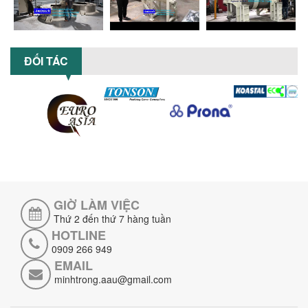
5 LỢI ÍCH NỔI BẬT KHI SỬ DỤNG MÁY
KHUẤY SƠN DÙNG ĐIỆN TRONG SẢN XUẤT
ĐỐI TÁC
Khám phá 5 lợi ích khi sử dụng máy
khuấy sơn dùng điện: nâng cao chất
lượng, tiết kiệm chi phí, tăng năng
suất,...
TỐI ƯU NĂNG SUẤT VÀ CHI PHÍ VỚI MÁY
KHUẤY 3 TRỤC CÔNG SUẤT LỚN
Tối ưu năng suất và tiết kiệm chi phí
hiệu quả với máy khuấy 3 trục công
suất lớn – giải pháp khuấy trộn...
GIỜ LÀM VIỆC
NHỮNG LỖI THƯỜNG GẶP KHI VẬN HÀNH
MÁY KHUẤY SƠN NÂNG KHÍ VÀ CÁCH
Thứ 2 đến thứ 7 hàng tuần
KHẮC PHỤC
HOTLINE
Tổng hợp lỗi thường gặp khi vận hành
0909 266 949
máy khuấy sơn nâng khí 200 lít và cách
EMAIL
khắc phục hiệu quả giúp doanh
minhtrong.aau@gmail.com
nghiệp...
MÁY NGHIỀN HỮU CƠ LỎNG: GIẢI PHÁP