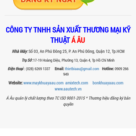
Tìm hiểu sự khác biệt giữa máy trộn bột
khô công nghiệp và máy trộn bột gia
đình về hiệu quả, năng suất và...
SO SÁNH MÁY KHUẤY PHÒNG NỔ VỚI MÁY
KHUẤY THƯỜNG: KHÁC BIỆT VÀ GIÁ TRỊ
CÔNG TY TNHH SẢN XUẤT THƯƠNG MẠI KỸ
MANG LẠI
THUẬT
Á ÂU
So sánh máy khuấy phòng nổ và máy
khuấy thường chi tiết: sự khác biệt về an
toàn, giá trị mang lại, ứng dụng...
Nhà Máy
:
Số 03, An Phú Đông 25, P. An Phú Đông, Quận 12, Tp.HCM
Trụ Sở
:17-19 Hoàng Diệu, Phường 13, Quận 4, Tp Hồ Chí Minh
TAY KẸP THÙNG TRÊN MÁY KHUẤY SƠN
30HP: TĂNG ĐỘ ỔN ĐỊNH VÀ AN TOÀN KHI
Điện thoại
: (028) 6269 1337
Email:
thietbiaau@gmail.com
Hotline:
0909 266
VẬN HÀNH
949
Tay kẹp thùng trên máy khuấy sơn
Website:
www.maykhuayaau.com
amixtech.com
bonkhuayaau.com
30HP giúp giữ ổn định thùng chứa, đảm
bảo an toàn khi vận hành và nâng cao
www.
aautech.vn
chất...
Á Âu quản lý chất lượng theo TC ISO 9001-2015 *
Thương hiệu đăng ký bản
quyền
BỒN KHUẤY SÀN THAO TÁC – GIẢI PHÁP
TOÀN DIỆN CHO SẢN XUẤT THỰC PHẨM,
MỸ PHẨM VÀ HÓA CHẤT
Khám phá thiết kế bồn khuấy sàn thao
tác inox an toàn, tiện lợi, phù hợp sản
xuất thực phẩm, mỹ phẩm, hóa chất....