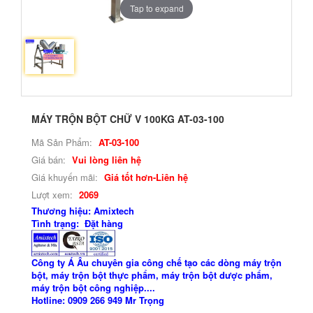
Tap to expand
MÁY TRỘN BỘT CHỮ V 100KG AT-03-100
Mã Sản Phẩm:
AT-03-100
Giá bán:
Vui lòng liên hệ
Giá khuyến mãi:
Giá tốt hơn-Liên hệ
Lượt xem:
2069
Thương hiệu: Amixtech
Tình trạng: Đặt hàng
Công ty Á Âu chuyên gia công chế tạo các dòng máy trộn
bột, máy trộn bột thực phẩm, máy trộn bột dược phẩm,
máy trộn bột công nghiệp....
Hotline: 0909 266 949 Mr Trọng