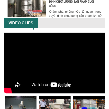
ĐỊNH CHẤT LƯỢNG SẢN PHẨM CUỐI
CÙNG
Khám phá những yếu tố quan trọng
quyết định chất lượng sản phẩm khi sử
dụng bồn khuấy trộn chất lỏng trong...
VIDEO CLIPS
TỐI ƯU CHI PHÍ ĐẦU TƯ NHỜ LỰA CHỌN
ĐÚNG DỤNG CỤ KHUẤY SƠN CHO DÂY
CHUYỀN SẢN XUẤT
Chọn đúng dụng cụ khuấy sơn giúp tối
ưu chi phí, nâng cao chất lượng sản
xuất. Tìm hiểu giải pháp từ Công...
XU HƯỚNG SỬ DỤNG MÁY KHUẤY SƠN
KHÍ NÉN TRONG NGÀNH SẢN XUẤT HIỆN
ĐẠI: AN TOÀN – TIẾT KIỆM – BỀN BỈ
Khám phá xu hướng máy khuấy sơn khí
nén – Giải pháp an toàn, tiết kiệm, bền
bỉ cho sản xuất sơn công nghiệp...
CÓ NÊN ĐẦU TƯ MÁY NGHIỀN DUNG MÔI
GIÁ RẺ CHO NGÀNH HÓA CHẤT?
Máy nghiền dung môi giá rẻ có thực sự
phù hợp với ngành hóa chất? Bài viết
phân tích ưu, nhược điểm của máy...