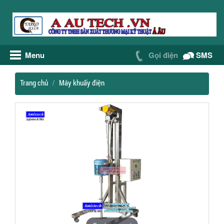
Menu
Gọi điện
SMS
Trang chủ
Máy khuấy điện