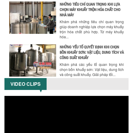
giúp doanh nghiệp lựa chọn máy khuấy
trộn hóa chất phù hợp. Từ máy khuấy
hóa...
NHỮNG YẾU TỐ QUYẾT ĐỊNH KHI CHỌN
BỒN KHUẤY SƠN: VẬT LIỆU, DUNG TÍCH VÀ
CÔNG SUẤT KHUẤY
Khám phá các yếu tố quan trọng khi
chọn bồn khuấy sơn: Vật liệu, dung tích
và công suất khuấy. Giải pháp tối...
BỒN KHUẤY TRỘN CHẤT LỎNG CHO
NGÀNH HÓA CHẤT: NHỮNG YẾU TỐ QUYẾT
ĐỊNH CHẤT LƯỢNG SẢN PHẨM CUỐI
CÙNG
VIDEO CLIPS
Khám phá những yếu tố quan trọng
quyết định chất lượng sản phẩm khi sử
dụng bồn khuấy trộn chất lỏng trong...
TỐI ƯU CHI PHÍ ĐẦU TƯ NHỜ LỰA CHỌN
ĐÚNG DỤNG CỤ KHUẤY SƠN CHO DÂY
CHUYỀN SẢN XUẤT
Chọn đúng dụng cụ khuấy sơn giúp tối
ưu chi phí, nâng cao chất lượng sản