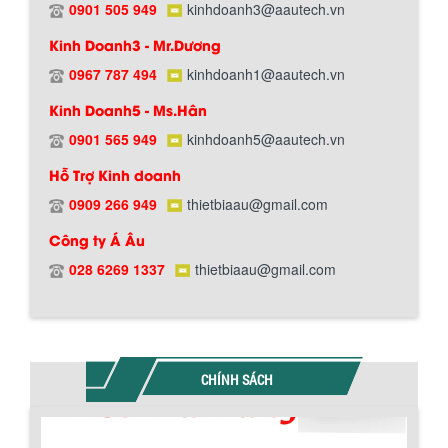
0901 505 949
kinhdoanh3@aautech.vn
Chính sách giao hàng
Kinh Doanh3 - Mr.Dương
0967 787 494
kinhdoanh1@aautech.vn
Kinh Doanh5 - Ms.Hân
0901 565 949
kinhdoanh5@aautech.vn
Hỗ Trợ Kinh doanh
0909 266 949
thietbiaau@gmail.com
Công ty Á Âu
Hướng dẫn thanh toán mua hàng
028 6269 1337
thietbiaau@gmail.com
CHÍNH SÁCH