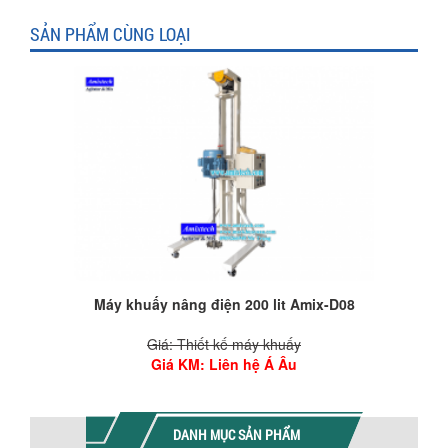
SẢN PHẨM CÙNG LOẠI
Máy khuấy nâng điện 200 lit Amix-D08
Giá: Thiết kế máy khuấy
Giá KM
: Liên hệ Á Âu
DANH MỤC SẢN PHẨM