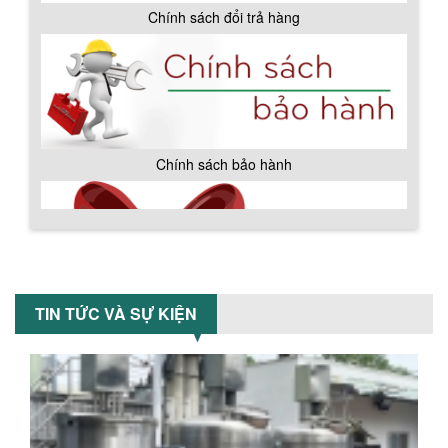
Chính sách đổi trả hàng
BỒN CHỨA GIẢI NHIỆT SƠN, MỰC IN
Bồn chứa giải nhiệt sơn, mực in có cấu
tạo gồm 2 lớp inox và được dùng để
làm giảm nhiệt độ của nguyên...
Chính sách bảo hành
MÁY TRỘN BỘT KHÔ 500KG
Máy trộn bột khô 500kg được thiết kế
thân bồn nằm ngang, với cánh trộn bột
xoay đảo thuận nghịch. Vật liệu...
TIN TỨC VÀ SỰ KIỆN
MÁY TRỘN BỘT KHÔ 200KG
Máy trộn bột khô 200kg được gia công
sản xuất tại công ty Á Âu. Máy dùng
trộn các loại bột khô trong các ngành...