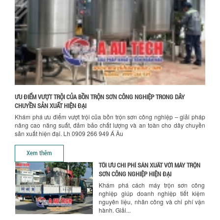
VÌ SAO DOANH NGHIỆP NÊN CHỌN MÁY
NGHIỀN MÀU SƠN Á ÂU?
Chính sách giao hàng
Khám phá lý do doanh nghiệp nên
chọn máy nghiền màu sơn Á Âu: hiệu
suất cao, kiểm soát nhiệt tốt, tiết kiệm
chi...
ƯU ĐÃI ĐẶC BIỆT: GIÁ MÁY KHUẤY SƠN
CÔNG NGHIỆP GIẢM SỐC
Ưu đãi đặc biệt: Giá máy khuấy sơn
công nghiệp giảm sốc lên đến 20%.
ƯU ĐIỂM VƯỢT TRỘI CỦA BỒN TRỘN SƠN CÔNG NGHIỆP TRONG DÂY
Tiết kiệm chi phí, nhận ngay máy
CHUYỀN SẢN XUẤT HIỆN ĐẠI
khuấy...
Khám phá ưu điểm vượt trội của bồn trộn sơn công nghiệp – giải pháp
nâng cao năng suất, đảm bảo chất lượng và an toàn cho dây chuyền
TỐI ƯU CHI PHÍ SẢN XUẤT VỚI MÁY TRỘN
sản xuất hiện đại. Lh 0909 266 949 Á Âu
SƠN CÔNG NGHIỆP HIỆN ĐẠI
Hướng dẫn thanh toán mua hàng
Khám phá cách máy trộn sơn công
Xem thêm
nghiệp giúp doanh nghiệp tiết kiệm
nguyên liệu, nhân công và chi phí vận
hành. Giải...
NHỮNG TIÊU CHÍ QUAN TRỌNG KHI LỰA
CHỌN MÁY KHUẤY TRỘN HÓA CHẤT CHO
NHÀ MÁY
Khám phá những tiêu chí quan trọng