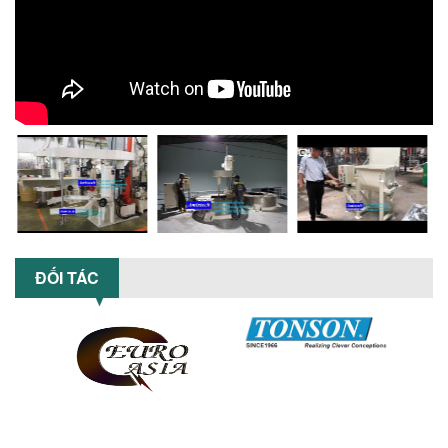
xuất. Tìm hiểu giải pháp từ Công...
XU HƯỚNG SỬ DỤNG MÁY KHUẤY SƠN
KHÍ NÉN TRONG NGÀNH SẢN XUẤT HIỆN
ĐẠI: AN TOÀN – TIẾT KIỆM – BỀN BỈ
Khám phá xu hướng máy khuấy sơn khí
nén – Giải pháp an toàn, tiết kiệm, bền
bỉ cho sản xuất sơn công nghiệp...
CÓ NÊN ĐẦU TƯ MÁY NGHIỀN DUNG MÔI
GIÁ RẺ CHO NGÀNH HÓA CHẤT?
Máy nghiền dung môi giá rẻ có thực sự
phù hợp với ngành hóa chất? Bài viết
phân tích ưu, nhược điểm của máy...
ĐỐI TÁC
5 LỢI ÍCH NỔI BẬT KHI SỬ DỤNG MÁY
KHUẤY SƠN DÙNG ĐIỆN TRONG SẢN XUẤT
Khám phá 5 lợi ích khi sử dụng máy
khuấy sơn dùng điện: nâng cao chất
lượng, tiết kiệm chi phí, tăng năng
suất,...
TỐI ƯU NĂNG SUẤT VÀ CHI PHÍ VỚI MÁY
KHUẤY 3 TRỤC CÔNG SUẤT LỚN