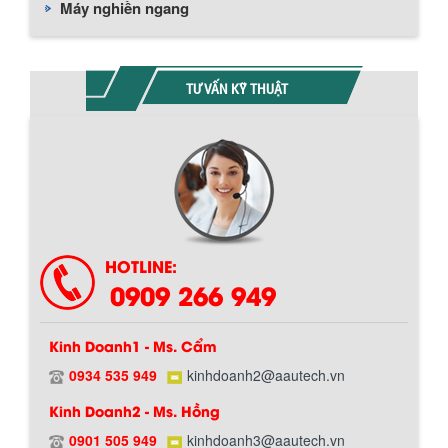
Máy nghiền ngang
TƯ VẤN KỸ THUẬT
Chính sách giao hàng
HOTLINE:
0909 266 949
Kinh Doanh1 - Ms. Cẩm
0934 535 949
kinhdoanh2@aautech.vn
Kinh Doanh2 - Ms. Hồng
0901 505 949
kinhdoanh3@aautech.vn