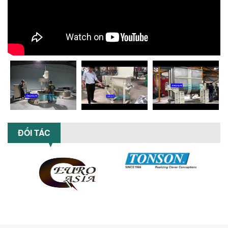
ĐẠI: AN TOÀN – TIẾT KIỆM – BỀN BỈ
Khám phá xu hướng máy khuấy sơn khí
nén – Giải pháp an toàn, tiết kiệm, bền
bỉ cho sản xuất sơn công nghiệp...
CÓ NÊN ĐẦU TƯ MÁY NGHIỀN DUNG MÔI
GIÁ RẺ CHO NGÀNH HÓA CHẤT?
Máy nghiền dung môi giá rẻ có thực sự
phù hợp với ngành hóa chất? Bài viết
phân tích ưu, nhược điểm của máy...
5 LỢI ÍCH NỔI BẬT KHI SỬ DỤNG MÁY
KHUẤY SƠN DÙNG ĐIỆN TRONG SẢN XUẤT
ĐỐI TÁC
Khám phá 5 lợi ích khi sử dụng máy
khuấy sơn dùng điện: nâng cao chất
lượng, tiết kiệm chi phí, tăng năng
suất,...
TỐI ƯU NĂNG SUẤT VÀ CHI PHÍ VỚI MÁY
KHUẤY 3 TRỤC CÔNG SUẤT LỚN
Tối ưu năng suất và tiết kiệm chi phí
hiệu quả với máy khuấy 3 trục công
suất lớn – giải pháp khuấy trộn...