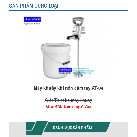
SẢN PHẨM CÙNG LOẠI
Máy khuấy khí nén thùng IBC Amix-K-IBC
Giá: Thiết kế máy khuấy
Giá KM
: Liên hệ Á Âu
DANH MỤC SẢN PHẨM