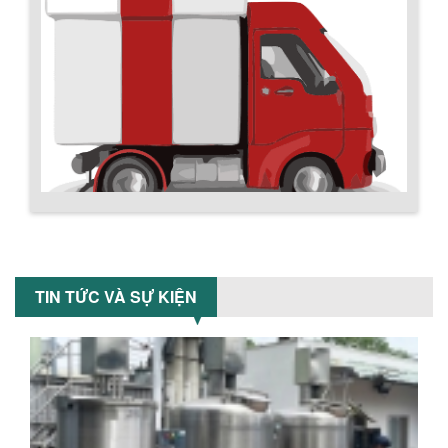
BỒN CHỨA GIẢI NHIỆT SƠN, MỰC IN
Bồn chứa giải nhiệt sơn, mực in có cấu
tạo gồm 2 lớp inox và được dùng để
làm giảm nhiệt độ của nguyên...
MÁY TRỘN BỘT KHÔ 500KG
Máy trộn bột khô 500kg được thiết kế
thân bồn nằm ngang, với cánh trộn bột
xoay đảo thuận nghịch. Vật liệu...
Chính sách giao hàng
MÁY TRỘN BỘT KHÔ 200KG
Máy trộn bột khô 200kg được gia công
TIN TỨC VÀ SỰ KIỆN
sản xuất tại công ty Á Âu. Máy dùng
trộn các loại bột khô trong các ngành...
VÌ SAO DOANH NGHIỆP NÊN CHỌN MÁY
NGHIỀN MÀU SƠN Á ÂU?
Khám phá lý do doanh nghiệp nên
chọn máy nghiền màu sơn Á Âu: hiệu