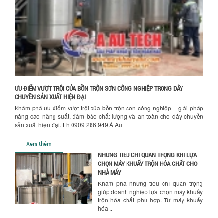
suất cao, kiểm soát nhiệt tốt, tiết kiệm
chi...
Hướng dẫn thanh toán mua hàng
ƯU ĐÃI ĐẶC BIỆT: GIÁ MÁY KHUẤY SƠN
CÔNG NGHIỆP GIẢM SỐC
Ưu đãi đặc biệt: Giá máy khuấy sơn
công nghiệp giảm sốc lên đến 20%.
Tiết kiệm chi phí, nhận ngay máy
khuấy...
ƯU ĐIỂM VƯỢT TRỘI CỦA BỒN TRỘN SƠN CÔNG NGHIỆP TRONG DÂY
TỐI ƯU CHI PHÍ SẢN XUẤT VỚI MÁY TRỘN
CHUYỀN SẢN XUẤT HIỆN ĐẠI
SƠN CÔNG NGHIỆP HIỆN ĐẠI
Khám phá ưu điểm vượt trội của bồn trộn sơn công nghiệp – giải pháp
Khám phá cách máy trộn sơn công
nâng cao năng suất, đảm bảo chất lượng và an toàn cho dây chuyền
nghiệp giúp doanh nghiệp tiết kiệm
sản xuất hiện đại. Lh 0909 266 949 Á Âu
nguyên liệu, nhân công và chi phí vận
hành. Giải...
Xem thêm
NHỮNG TIÊU CHÍ QUAN TRỌNG KHI LỰA
CHỌN MÁY KHUẤY TRỘN HÓA CHẤT CHO
NHÀ MÁY
Khám phá những tiêu chí quan trọng
giúp doanh nghiệp lựa chọn máy khuấy
trộn hóa chất phù hợp. Từ máy khuấy
hóa...