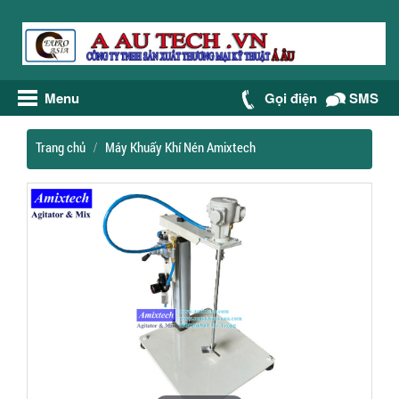
Menu
Gọi điện
SMS
Trang chủ
Máy Khuấy Khí Nén Amixtech