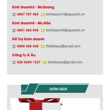
Hướng dẫn thanh toán mua hàng
Kinh Doanh3 - Mr.Dương
0967 787 494
kinhdoanh1@aautech.vn
Kinh Doanh5 - Ms.Hân
0901 565 949
kinhdoanh5@aautech.vn
Hỗ Trợ Kinh doanh
0909 266 949
thietbiaau@gmail.com
Chính sách đổi trả hàng
Công ty Á Âu
028 6269 1337
thietbiaau@gmail.com
Chính sách bảo hành
CHÍNH SÁCH