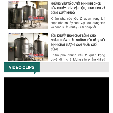
NHỮNG YẾU TỐ QUYẾT ĐỊNH KHI CHỌN
BỒN KHUẤY SƠN: VẬT LIỆU, DUNG TÍCH VÀ
CÔNG SUẤT KHUẤY
Khám phá các yếu tố quan trọng khi
chọn bồn khuấy sơn: Vật liệu, dung tích
và công suất khuấy. Giải pháp tối...
BỒN KHUẤY TRỘN CHẤT LỎNG CHO
NGÀNH HÓA CHẤT: NHỮNG YẾU TỐ QUYẾT
ĐỊNH CHẤT LƯỢNG SẢN PHẨM CUỐI
CÙNG
Khám phá những yếu tố quan trọng
quyết định chất lượng sản phẩm khi sử
dụng bồn khuấy trộn chất lỏng trong...
VIDEO CLIPS
TỐI ƯU CHI PHÍ ĐẦU TƯ NHỜ LỰA CHỌN
ĐÚNG DỤNG CỤ KHUẤY SƠN CHO DÂY
CHUYỀN SẢN XUẤT
Chọn đúng dụng cụ khuấy sơn giúp tối
ưu chi phí, nâng cao chất lượng sản
xuất. Tìm hiểu giải pháp từ Công...
XU HƯỚNG SỬ DỤNG MÁY KHUẤY SƠN
KHÍ NÉN TRONG NGÀNH SẢN XUẤT HIỆN