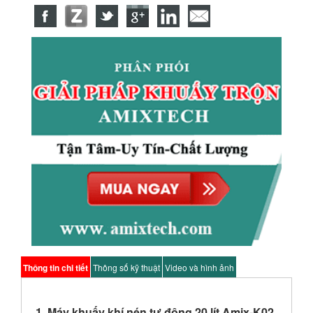
Thông tin chi tiết
Thông số kỹ thuật
Video và hình ảnh
1. Máy khuấy khí nén tự động 20 lít Amix-K02