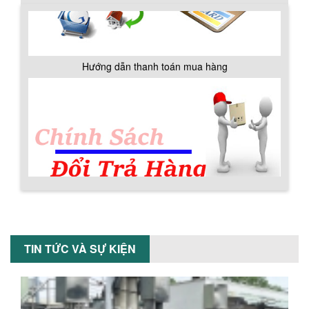
NHỮNG YẾU TỐ QUYẾT ĐỊNH KHI CHỌN
BỒN KHUẤY SƠN: VẬT LIỆU, DUNG TÍCH VÀ
CÔNG SUẤT KHUẤY
Khám phá các yếu tố quan trọng khi
chọn bồn khuấy sơn: Vật liệu, dung tích
Hướng dẫn thanh toán mua hàng
và công suất khuấy. Giải pháp tối...
BỒN KHUẤY TRỘN CHẤT LỎNG CHO
NGÀNH HÓA CHẤT: NHỮNG YẾU TỐ QUYẾT
ĐỊNH CHẤT LƯỢNG SẢN PHẨM CUỐI
CÙNG
Khám phá những yếu tố quan trọng
quyết định chất lượng sản phẩm khi sử
dụng bồn khuấy trộn chất lỏng trong...
TỐI ƯU CHI PHÍ ĐẦU TƯ NHỜ LỰA CHỌN
Chính sách đổi trả hàng
ĐÚNG DỤNG CỤ KHUẤY SƠN CHO DÂY
CHUYỀN SẢN XUẤT
Chọn đúng dụng cụ khuấy sơn giúp tối
TIN TỨC VÀ SỰ KIỆN
ưu chi phí, nâng cao chất lượng sản
xuất. Tìm hiểu giải pháp từ Công...
XU HƯỚNG SỬ DỤNG MÁY KHUẤY SƠN
KHÍ NÉN TRONG NGÀNH SẢN XUẤT HIỆN