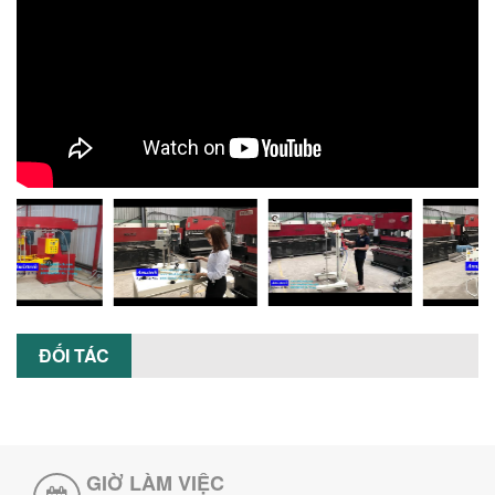
HÀNH MÁY KHUẤY HÓA CHẤT KHÍ NÉN AN
TOÀN, HIỆU QUẢ
Hướng dẫn chi tiết những lưu ý khi lắp
đặt và vận hành máy khuấy hóa chất
khí nén để đảm bảo an toàn, hiệu...
SO SÁNH MÁY TRỘN BỘT KHÔ CÔNG
NGHIỆP VÀ MÁY TRỘN BỘT GIA ĐÌNH:
KHÁC BIỆT VỀ HIỆU QUẢ & NĂNG SUẤT
Tìm hiểu sự khác biệt giữa máy trộn bột
khô công nghiệp và máy trộn bột gia
đình về hiệu quả, năng suất và...
SO SÁNH MÁY KHUẤY PHÒNG NỔ VỚI MÁY
KHUẤY THƯỜNG: KHÁC BIỆT VÀ GIÁ TRỊ
MANG LẠI
So sánh máy khuấy phòng nổ và máy
ĐỐI TÁC
khuấy thường chi tiết: sự khác biệt về an
toàn, giá trị mang lại, ứng dụng...
TAY KẸP THÙNG TRÊN MÁY KHUẤY SƠN
30HP: TĂNG ĐỘ ỔN ĐỊNH VÀ AN TOÀN KHI
VẬN HÀNH
Tay kẹp thùng trên máy khuấy sơn
GIỜ LÀM VIỆC
30HP giúp giữ ổn định thùng chứa, đảm