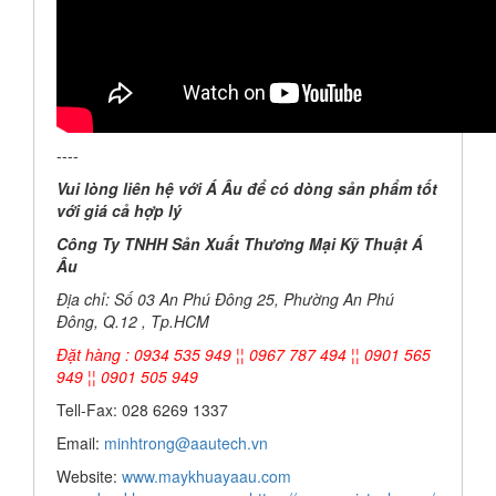
----
Vui lòng liên hệ với Á Âu để có dòng sản phẩm tốt
với giá cả hợp lý
Công Ty TNHH Sản Xuất Thương Mại Kỹ Thuật Á
Âu
Địa chỉ: Số 03 An Phú Đông 25, Phường An Phú
Đông, Q.12 , Tp.HCM
Đặt hàng : 0934 535 949 ¦¦ 0967 787 494 ¦¦ 0901 565
949 ¦¦ 0901 505 949
Tell-Fax: 028 6269 1337
Email:
minhtrong@aautech.vn
Website:
www.maykhuayaau.com