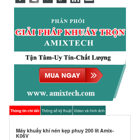
Thông tin chi tiết
Thông số kỹ thuật
Video và hình ảnh
Máy khuấy khí nén kẹp phuy 200 lít Amix-
K06V