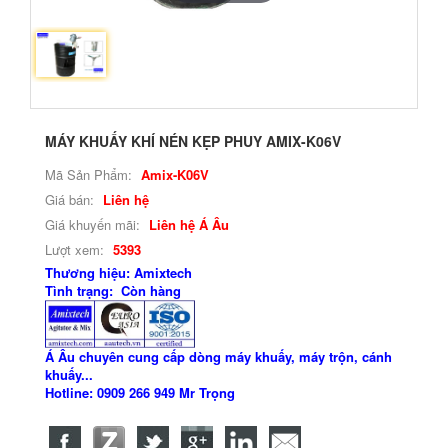
MÁY KHUẤY KHÍ NÉN KẸP PHUY AMIX-K06V
Mã Sản Phẩm:
Amix-K06V
Giá bán:
Liên hệ
Giá khuyến mãi:
Liên hệ Á Âu
Lượt xem:
5393
Thương hiệu: Amixtech
Tình trạng: Còn hàng
Á Âu chuyên cung cấp dòng máy khuấy, máy trộn, cánh
khuấy...
Hotline: 0909 266 949 Mr Trọng