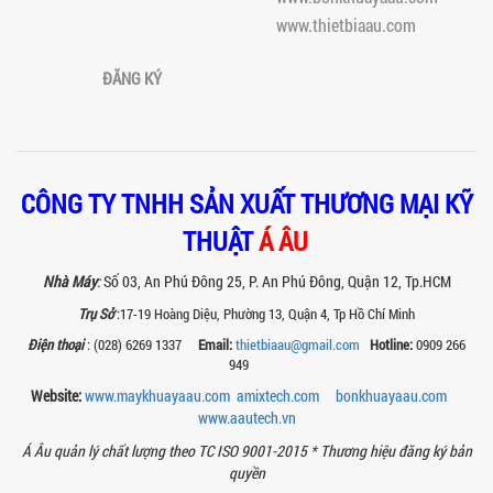
TỐI ƯU TRONG SẢN XUẤT NÔNG DƯỢC
www.thietbiaau.com
HIỆN ĐẠI
Máy nghiền thuốc BVTV giúp tối ưu độ
ĐĂNG KÝ
mịn, nâng cao hiệu quả sản xuất và
đảm bảo chất lượng chế phẩm nông...
TIÊU CHÍ QUAN TRỌNG KHI CHỌN MUA
MÁY NGHIỀN RỔ CHO NGÀNH SƠN – MỰC
IN
CÔNG TY TNHH SẢN XUẤT THƯƠNG MẠI KỸ
Chọn máy nghiền rổ đúng giúp tăng độ
mịn sơn, mực in và tiết kiệm chi phí.
THUẬT
Á ÂU
Xem ngay các tiêu chí kỹ thuật quan...
MÁY NGHIỀN SƠN THÍ NGHIỆM LÀ GÌ?
Nhà Máy
:
Số 03, An Phú Đông 25, P. An Phú Đông, Quận 12, Tp.HCM
ỨNG DỤNG VÀ VAI TRÒ TRONG NGHIÊN
Trụ Sở
:17-19 Hoàng Diệu, Phường 13, Quận 4, Tp Hồ Chí Minh
CỨU SƠN
Khám phá vai trò của máy nghiền sơn
Điện thoại
: (028) 6269 1337
Email:
thietbiaau@gmail.com
Hotline:
0909 266
thí nghiệm trong nghiên cứu, kiểm soát
949
chất lượng và phát triển sản phẩm sơn...
Website:
www.maykhuayaau.com
amixtech.com
bonkhuayaau.com
www.
aautech.vn
HƯỚNG DẪN SỬ DỤNG MÁY KHUẤY THỰC
PHẨM ĐÚNG CÁCH ĐỂ ĐẢM BẢO AN TOÀN
Á Âu quản lý chất lượng theo TC ISO 9001-2015 *
Thương hiệu đăng ký bản
VÀ HIỆU QUẢ
quyền
Hướng dẫn sử dụng máy khuấy thực