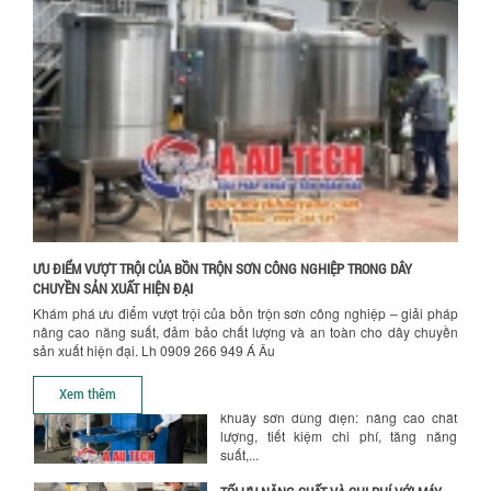
ĐẠI: AN TOÀN – TIẾT KIỆM – BỀN BỈ
Chính sách bảo hành
Khám phá xu hướng máy khuấy sơn khí
nén – Giải pháp an toàn, tiết kiệm, bền
bỉ cho sản xuất sơn công nghiệp...
CÓ NÊN ĐẦU TƯ MÁY NGHIỀN DUNG MÔI
GIÁ RẺ CHO NGÀNH HÓA CHẤT?
Máy nghiền dung môi giá rẻ có thực sự
phù hợp với ngành hóa chất? Bài viết
phân tích ưu, nhược điểm của máy...
5 LỢI ÍCH NỔI BẬT KHI SỬ DỤNG MÁY
KHUẤY SƠN DÙNG ĐIỆN TRONG SẢN XUẤT
ƯU ĐIỂM VƯỢT TRỘI CỦA BỒN TRỘN SƠN CÔNG NGHIỆP TRONG DÂY
Khám phá 5 lợi ích khi sử dụng máy
CHUYỀN SẢN XUẤT HIỆN ĐẠI
khuấy sơn dùng điện: nâng cao chất
Khám phá ưu điểm vượt trội của bồn trộn sơn công nghiệp – giải pháp
lượng, tiết kiệm chi phí, tăng năng
nâng cao năng suất, đảm bảo chất lượng và an toàn cho dây chuyền
suất,...
sản xuất hiện đại. Lh 0909 266 949 Á Âu
Chính sách giao hàng
TỐI ƯU NĂNG SUẤT VÀ CHI PHÍ VỚI MÁY
Xem thêm
KHUẤY 3 TRỤC CÔNG SUẤT LỚN
Tối ưu năng suất và tiết kiệm chi phí
hiệu quả với máy khuấy 3 trục công
suất lớn – giải pháp khuấy trộn...