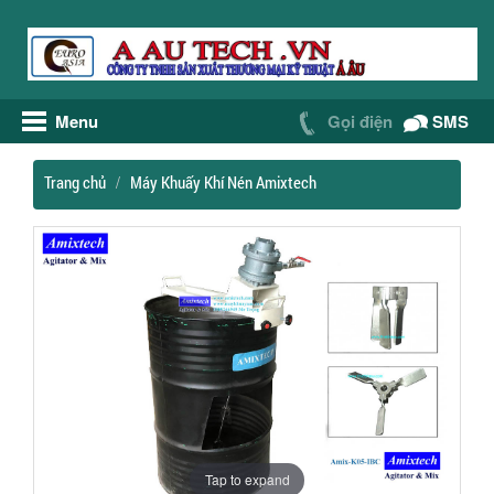
Menu
Gọi điện
SMS
Trang chủ
Máy Khuấy Khí Nén Amixtech
Tap to expand