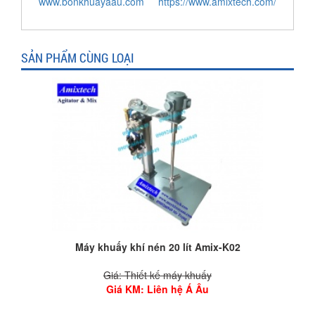
www.bonkhuayaau.com
https://www.amixtech.com/
SẢN PHẨM CÙNG LOẠI
Máy khuấy khí nén 20 lít Amix-K02
Giá: Thiết kế máy khuấy
Giá KM
: Liên hệ Á Âu