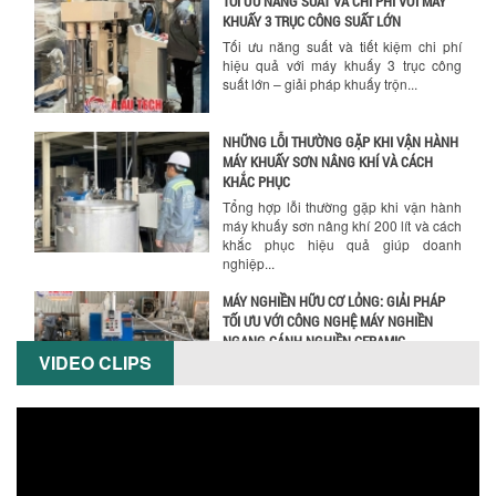
NHỮNG LỖI THƯỜNG GẶP KHI VẬN HÀNH
MÁY KHUẤY SƠN NÂNG KHÍ VÀ CÁCH
KHẮC PHỤC
Tổng hợp lỗi thường gặp khi vận hành
máy khuấy sơn nâng khí 200 lít và cách
khắc phục hiệu quả giúp doanh
Hướng dẫn thanh toán mua hàng
nghiệp...
MÁY NGHIỀN HỮU CƠ LỎNG: GIẢI PHÁP
TỐI ƯU VỚI CÔNG NGHỆ MÁY NGHIỀN
NGANG CÁNH NGHIỀN CERAMIC
Máy nghiền hữu cơ lỏng sử dụng công
nghệ máy nghiền ngang cánh nghiền
ceramic giúp nâng cao độ mịn, hiệu
suất...
ĐẦU TƯ MÁY TRỘN PHÂN BÓN NẰM
VIDEO CLIPS
NGANG: LỢI ÍCH LÂU DÀI CHO DOANH
NGHIỆP SẢN XUẤT NÔNG NGHIỆP
Tìm hiểu lợi ích khi đầu tư máy trộn
phân bón nằm ngang: nâng cao hiệu
suất trộn, tiết kiệm chi phí, đảm bảo...
NHỮNG LƯU Ý KHI LẮP ĐẶT VÀ VẬN