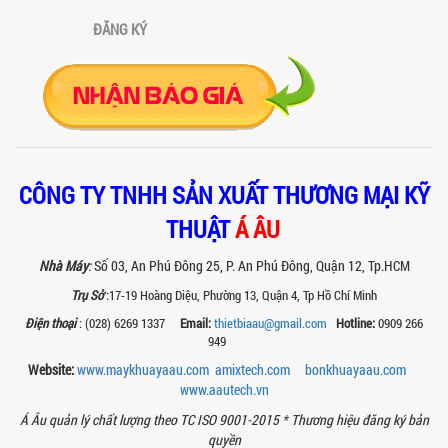
đình về hiệu quả, năng suất và...
ĐĂNG KÝ
SO SÁNH MÁY KHUẤY PHÒNG NỔ VỚI MÁY
KHUẤY THƯỜNG: KHÁC BIỆT VÀ GIÁ TRỊ
MANG LẠI
So sánh máy khuấy phòng nổ và máy
khuấy thường chi tiết: sự khác biệt về an
toàn, giá trị mang lại, ứng dụng...
TAY KẸP THÙNG TRÊN MÁY KHUẤY SƠN
30HP: TĂNG ĐỘ ỔN ĐỊNH VÀ AN TOÀN KHI
CÔNG TY TNHH SẢN XUẤT THƯƠNG MẠI KỸ
VẬN HÀNH
THUẬT
Á ÂU
Tay kẹp thùng trên máy khuấy sơn
30HP giúp giữ ổn định thùng chứa, đảm
bảo an toàn khi vận hành và nâng cao
Nhà Máy
:
Số 03, An Phú Đông 25, P. An Phú Đông, Quận 12, Tp.HCM
chất...
Trụ Sở
:17-19 Hoàng Diệu, Phường 13, Quận 4, Tp Hồ Chí Minh
BỒN KHUẤY SÀN THAO TÁC – GIẢI PHÁP
Điện thoại
: (028) 6269 1337
Email:
thietbiaau@gmail.com
Hotline:
0909 266
TOÀN DIỆN CHO SẢN XUẤT THỰC PHẨM,
949
MỸ PHẨM VÀ HÓA CHẤT
Khám phá thiết kế bồn khuấy sàn thao
Website:
www.maykhuayaau.com
amixtech.com
bonkhuayaau.com
tác inox an toàn, tiện lợi, phù hợp sản
www.
aautech.vn
xuất thực phẩm, mỹ phẩm, hóa chất....
Á Âu quản lý chất lượng theo TC ISO 9001-2015 *
Thương hiệu đăng ký bản
VÌ SAO CÁC XƯỞNG SƠN NÊN CHỌN MÁY
quyền