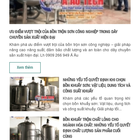
SƠN CÔNG NGHIỆP HIỆN ĐẠI
Khám phá cách máy trộn sơn công
nghiệp giúp doanh nghiệp tiết kiệm
nguyên liệu, nhân công và chi phí vận
hành. Giải...
Chính sách bảo hành
ƯU ĐIỂM VƯỢT TRỘI CỦA BỒN TRỘN SƠN CÔNG NGHIỆP TRONG DÂY
NHỮNG TIÊU CHÍ QUAN TRỌNG KHI LỰA
CHUYỀN SẢN XUẤT HIỆN ĐẠI
CHỌN MÁY KHUẤY TRỘN HÓA CHẤT CHO
Khám phá ưu điểm vượt trội của bồn trộn sơn công nghiệp – giải pháp
NHÀ MÁY
nâng cao năng suất, đảm bảo chất lượng và an toàn cho dây chuyền
Khám phá những tiêu chí quan trọng
sản xuất hiện đại. Lh 0909 266 949 Á Âu
giúp doanh nghiệp lựa chọn máy khuấy
trộn hóa chất phù hợp. Từ máy khuấy
Xem thêm
hóa...
NHỮNG YẾU TỐ QUYẾT ĐỊNH KHI CHỌN
BỒN KHUẤY SƠN: VẬT LIỆU, DUNG TÍCH VÀ
CÔNG SUẤT KHUẤY
Khám phá các yếu tố quan trọng khi
chọn bồn khuấy sơn: Vật liệu, dung tích
và công suất khuấy. Giải pháp tối...
BỒN KHUẤY TRỘN CHẤT LỎNG CHO
NGÀNH HÓA CHẤT: NHỮNG YẾU TỐ QUYẾT
ĐỊNH CHẤT LƯỢNG SẢN PHẨM CUỐI
Chính sách giao hàng
CÙNG