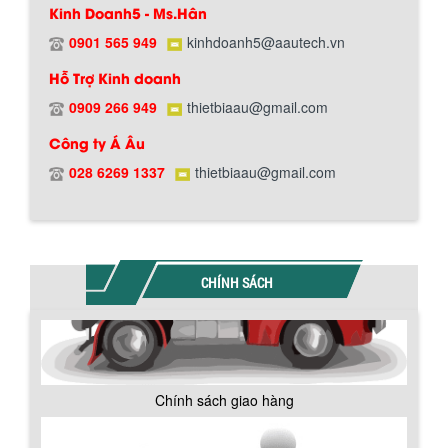
Kinh Doanh5 - Ms.Hân
0901 565 949
kinhdoanh5@aautech.vn
Hỗ Trợ Kinh doanh
0909 266 949
thietbiaau@gmail.com
Công ty Á Âu
028 6269 1337
thietbiaau@gmail.com
BỒN CHỨA GIẢI NHIỆT SƠN, MỰC IN
Bồn chứa giải nhiệt sơn, mực in có cấu
CHÍNH SÁCH
tạo gồm 2 lớp inox và được dùng để
làm giảm nhiệt độ của nguyên...
MÁY TRỘN BỘT KHÔ 500KG
Chính sách giao hàng
Máy trộn bột khô 500kg được thiết kế
thân bồn nằm ngang, với cánh trộn bột
xoay đảo thuận nghịch. Vật liệu...