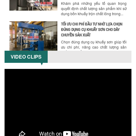
Khám phá những yếu tố quan trọng
quyết định chất lượng sản phẩm khi sử
dụng bồn khuấy trộn chất lỏng trong...
TỐI ƯU CHI PHÍ ĐẦU TƯ NHỜ LỰA CHỌN
ĐÚNG DỤNG CỤ KHUẤY SƠN CHO DÂY
CHUYỀN SẢN XUẤT
Chọn đúng dụng cụ khuấy sơn giúp tối
ưu chi phí, nâng cao chất lượng sản
xuất. Tìm hiểu giải pháp từ Công...
VIDEO CLIPS
XU HƯỚNG SỬ DỤNG MÁY KHUẤY SƠN
KHÍ NÉN TRONG NGÀNH SẢN XUẤT HIỆN
Hướng dẫn thanh toán mua hàng
ĐẠI: AN TOÀN – TIẾT KIỆM – BỀN BỈ
Khám phá xu hướng máy khuấy sơn khí
nén – Giải pháp an toàn, tiết kiệm, bền
bỉ cho sản xuất sơn công nghiệp...
CÓ NÊN ĐẦU TƯ MÁY NGHIỀN DUNG MÔI
GIÁ RẺ CHO NGÀNH HÓA CHẤT?
Máy nghiền dung môi giá rẻ có thực sự
phù hợp với ngành hóa chất? Bài viết
phân tích ưu, nhược điểm của máy...