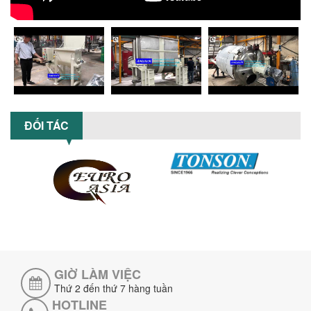
5 LỢI ÍCH NỔI BẬT KHI SỬ DỤNG MÁY
KHUẤY SƠN DÙNG ĐIỆN TRONG SẢN XUẤT
Khám phá 5 lợi ích khi sử dụng máy
khuấy sơn dùng điện: nâng cao chất
lượng, tiết kiệm chi phí, tăng năng
suất,...
TỐI ƯU NĂNG SUẤT VÀ CHI PHÍ VỚI MÁY
KHUẤY 3 TRỤC CÔNG SUẤT LỚN
ĐỐI TÁC
Tối ưu năng suất và tiết kiệm chi phí
hiệu quả với máy khuấy 3 trục công
suất lớn – giải pháp khuấy trộn...
NHỮNG LỖI THƯỜNG GẶP KHI VẬN HÀNH
MÁY KHUẤY SƠN NÂNG KHÍ VÀ CÁCH
KHẮC PHỤC
Tổng hợp lỗi thường gặp khi vận hành
máy khuấy sơn nâng khí 200 lít và cách
khắc phục hiệu quả giúp doanh
nghiệp...
GIỜ LÀM VIỆC
MÁY NGHIỀN HỮU CƠ LỎNG: GIẢI PHÁP
Thứ 2 đến thứ 7 hàng tuần
TỐI ƯU VỚI CÔNG NGHỆ MÁY NGHIỀN
HOTLINE
NGANG CÁNH NGHIỀN CERAMIC