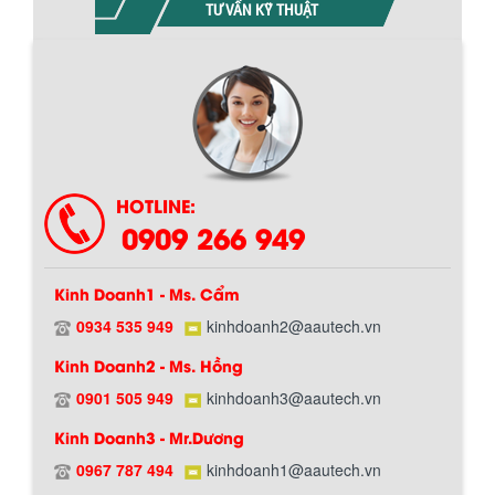
TƯ VẤN KỸ THUẬT
HOTLINE:
0909 266 949
Kinh Doanh1 - Ms. Cẩm
0934 535 949
kinhdoanh2@aautech.vn
Kinh Doanh2 - Ms. Hồng
0901 505 949
kinhdoanh3@aautech.vn
Kinh Doanh3 - Mr.Dương
0967 787 494
kinhdoanh1@aautech.vn