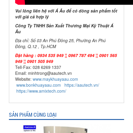
Vui lòng liên hệ với Á Âu để có dòng sản phẩm tốt
với giá cả hợp lý
Công Ty TNHH Sản Xuất Thương Mại Kỹ Thuật Á
Âu
Địa chỉ: Số 03 An Phú Đông 25, Phường An Phú
Đông, Q.12 , Tp.HCM
Đặt hàng : 0934 535 949 ¦¦ 0967 787 494 ¦¦ 0901 565
949 ¦¦ 0901 505 949
Tell-Fax: 028 6269 1337
Email: minhtrong@aautech.vn
Website:
www.maykhuayaau.com
www.bonkhuayaau.com
https://aautech.vn/
https://www.amixtech.com/
SẢN PHẨM CÙNG LOẠI