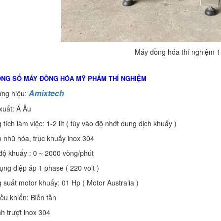
Máy đồng hóa thí nghiệm 1-
ÔNG SỐ MÁY ĐỒNG HÓA MỸ PHẨM THÍ NGHIỆM
Amixtech
ơng hiệu:
xuất: Á Âu
 tích làm việc: 1-2 lít ( tùy vào độ nhớt dung dịch khuấy )
 nhũ hóa, trục khuấy inox 304
độ khuấy : 0 ~ 2000 vòng/phút
ụng điệp áp 1 phase ( 220 volt )
 suất motor khuấy: 01 Hp ( Motor Australia )
iều khiển: Biến tần
h trượt inox 304