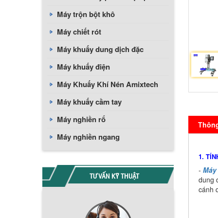
Máy trộn bột khô
Máy chiết rót
Máy khuấy dung dịch đặc
Máy khuấy điện
Máy Khuấy Khí Nén Amixtech
Máy khuấy cầm tay
Máy nghiền rổ
Thông 
Máy nghiền ngang
1. TÍ
-
Máy 
TƯ VẤN KỸ THUẬT
dung d
cánh q