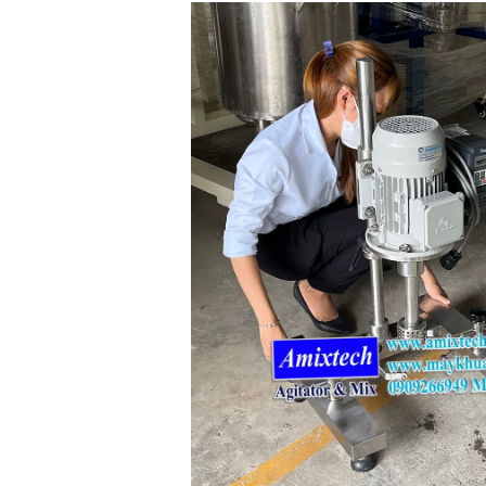
BỒN CHỨA GIẢI NHIỆT SƠN, MỰC
IN
Bồn chứa giải nhiệt sơn, mực
in có cấu tạo gồm 2 lớp inox và
được dùng để làm giảm nhiệt
độ của nguyên...
MÁY TRỘN BỘT KHÔ 500KG
Máy trộn bột khô 500kg được
thiết kế thân bồn nằm ngang,
với cánh trộn bột xoay đảo
thuận nghịch. Vật liệu...
MÁY TRỘN BỘT KHÔ 200KG
Máy trộn bột khô 200kg được
gia công sản xuất tại công ty Á
Âu. Máy dùng trộn các loại bột