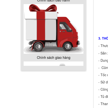
Chính sách giao hàng
3. TH
- Thư
- Sản 
Hướng dẫn thanh toán mua hàng
- Dung
- Cũm
- Tốc 
- Sử d
- Công
Chính sách đổi trả hàng
- Tủ đ
- Than