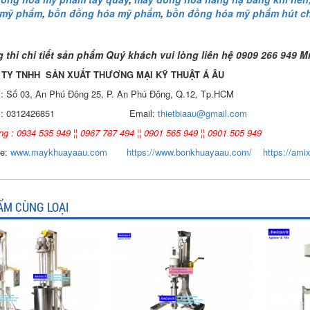
hành. Giải...
 mỹ phẩm
,
bồn đồng hóa mỹ phẩm
,
bồn đồng hóa mỹ phẩm hút c
NHỮNG TIÊU CHÍ QUAN TRỌNG
KHI LỰA CHỌN MÁY KHUẤY TRỘN
 thi chi tiết sản phẩm Quý khách vui lòng liên hệ 0909 266 949 M
HÓA CHẤT CHO NHÀ MÁY
TY TNHH SẢN XUẤT THƯƠNG MẠI KỸ THUẬT Á ÂU
Khám phá những tiêu chí quan
trọng giúp doanh nghiệp lựa
ỉ: Số 03, An Phú Đông 25, P. An Phú Đông, Q.12, Tp.HCM
chọn máy khuấy trộn hóa chất
phù hợp. Từ máy khuấy hóa...
D : 0312426851 Email:
thietbiaau@gmail.com
ng : 0934 535 949 ¦¦ 0967 787 494 ¦¦ 0901 565 949 ¦¦ 0901 505 949
NHỮNG YẾU TỐ QUYẾT ĐỊNH KHI
CHỌN BỒN KHUẤY SƠN: VẬT
te:
www.maykhuayaau.com
https://www.bonkhuayaau.com/
https://ami
LIỆU, DUNG TÍCH VÀ CÔNG SUẤT
KHUẤY
Khám phá các yếu tố quan
trọng khi chọn bồn khuấy sơn:
ẨM CÙNG LOẠI
Vật liệu, dung tích và công suất
khuấy. Giải pháp tối...
BỒN KHUẤY TRỘN CHẤT LỎNG
CHO NGÀNH HÓA CHẤT: NHỮNG
YẾU TỐ QUYẾT ĐỊNH CHẤT
LƯỢNG SẢN PHẨM CUỐI CÙNG
Khám phá những yếu tố quan