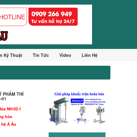
0909 266 949
HOTLINE
Tư vấn hỗ trợ 24/7
n Kỹ Thuật
Tin Tức
Video
Liên Hệ
 PHẨM THÍ
-01
óa NH-02-1
ng hóa
 hệ Á Âu