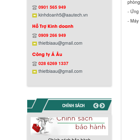
phòng 
Hướng dẫn thanh toán mua hàng
0901 565 949
- Ứng 
kinhdoanh5@aautech.vn
- Máy
Hỗ Trợ Kinh doanh
0909 266 949
thietbiaau@gmail.com
Chính sách đổi trả hàng
Công ty Á Âu
028 6269 1337
thietbiaau@gmail.com
Chính sách bảo hành
CHÍNH SÁCH