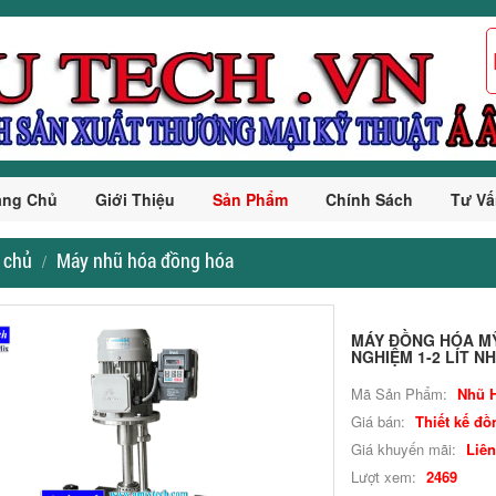
ang Chủ
Giới Thiệu
Sản Phẩm
Chính Sách
Tư Vấ
 chủ
Máy nhũ hóa đồng hóa
MÁY ĐỒNG HÓA MỸ
NGHIỆM 1-2 LÍT NH
Mã Sản Phẩm:
Nhũ H
Giá bán:
Thiết kế đồ
Giá khuyến mãi:
Liên
Lượt xem:
2469