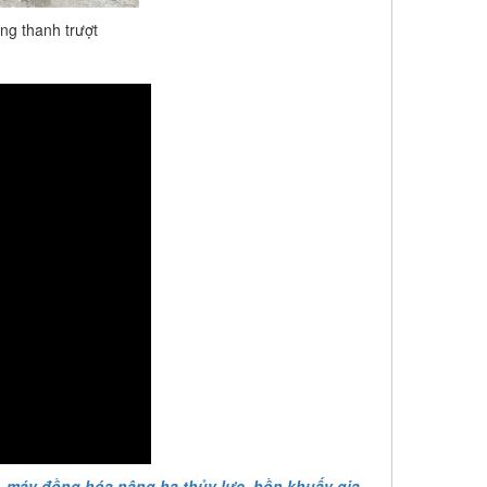
ng thanh trượt
,
máy đồng hóa nâng hạ thủy lực,
bồn khuấy gia