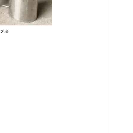
2 lít