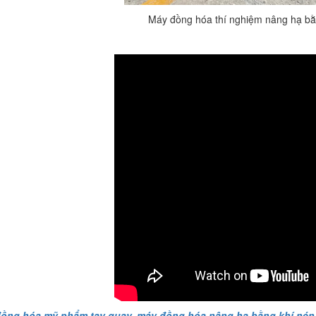
khô trong các ngành...
Máy đồng hóa thí nghiệm nâng hạ bằ
VÌ SAO DOANH NGHIỆP NÊN
CHỌN MÁY NGHIỀN MÀU SƠN Á
ÂU?
Khám phá lý do doanh nghiệp
nên chọn máy nghiền màu sơn
Á Âu: hiệu suất cao, kiểm soát
nhiệt tốt, tiết kiệm chi...
ƯU ĐÃI ĐẶC BIỆT: GIÁ MÁY
KHUẤY SƠN CÔNG NGHIỆP GIẢM
SỐC
Ưu đãi đặc biệt: Giá máy khuấy
sơn công nghiệp giảm sốc lên
đến 20%. Tiết kiệm chi phí,
nhận ngay máy khuấy...
TỐI ƯU CHI PHÍ SẢN XUẤT VỚI
MÁY TRỘN SƠN CÔNG NGHIỆP
HIỆN ĐẠI
Khám phá cách máy trộn sơn
công nghiệp giúp doanh
nghiệp tiết kiệm nguyên liệu,
ồng hóa mỹ phẩm tay quay
,
máy đồng hóa nâng hạ bằng khí nén
nhân công và chi phí vận