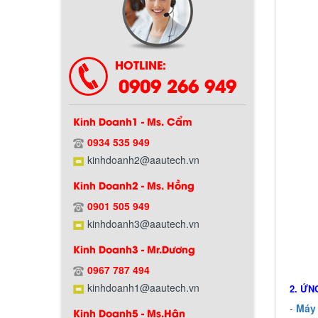
Chính sách bảo hành
HOTLINE:
0909 266 949
Kinh Doanh1 - Ms. Cẩm
0934 535 949
kinhdoanh2@aautech.vn
Kinh Doanh2 - Ms. Hồng
Chính sách giao hàng
0901 505 949
kinhdoanh3@aautech.vn
Kinh Doanh3 - Mr.Dương
0967 787 494
kinhdoanh1@aautech.vn
2. ỨN
-
Máy 
Kinh Doanh5 - Ms.Hân