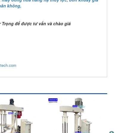
hân không,
r Trọng để được tư vấn và chào giá
xtech.com