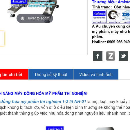
Thương hiệu: Amixt
Tình trạng: Còn hàn
Hover to zoom
Á Âu chuyên cung c
mỹ phẩm, máy nhũ h
phẩm.
Hotline: 0909 266 94
tin chi tiết
Thông số kỹ thuật
Video và hình ảnh
NH NĂNG MÁY ĐỒNG HÓA MỸ PHẨM THÍ NGHIỆM
đồng hóa mỹ phẩm thí nghiệm 1-2 lít NH-01
là một loại máy khuấy 
ịch không bị tách lớp, vốn dĩ ở điều kiện bình thường sẽ không thể hò
uét thành thùng giúp việc nhũ hóa đồng nhất nguyên liệu nhanh hơn, 