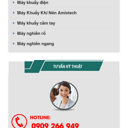
Máy khuấy điện
Máy Khuấy Khí Nén Amixtech
Máy khuấy cầm tay
Máy nghiền rổ
Máy nghiền ngang
TƯ VẤN KỸ THUẬT
HOTLINE:
0909 266 949