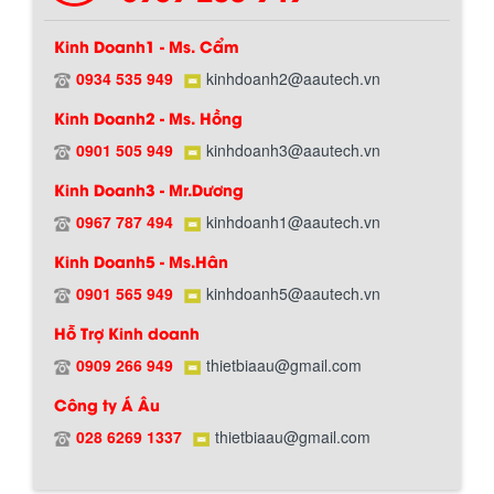
Kinh Doanh1 - Ms. Cẩm
0934 535 949
kinhdoanh2@aautech.vn
Kinh Doanh2 - Ms. Hồng
0901 505 949
kinhdoanh3@aautech.vn
Chính sách giao hàng
Kinh Doanh3 - Mr.Dương
0967 787 494
kinhdoanh1@aautech.vn
BỒN CHỨA GIẢI NHIỆT SƠN, MỰC IN
Kinh Doanh5 - Ms.Hân
Bồn chứa giải nhiệt sơn, mực in có cấu
tạo gồm 2 lớp inox và được dùng để
0901 565 949
kinhdoanh5@aautech.vn
làm giảm nhiệt độ của nguyên...
Hỗ Trợ Kinh doanh
0909 266 949
thietbiaau@gmail.com
MÁY TRỘN BỘT KHÔ 500KG
Công ty Á Âu
Máy trộn bột khô 500kg được thiết kế
Hướng dẫn thanh toán mua hàng
thân bồn nằm ngang, với cánh trộn bột
028 6269 1337
thietbiaau@gmail.com
xoay đảo thuận nghịch. Vật liệu...