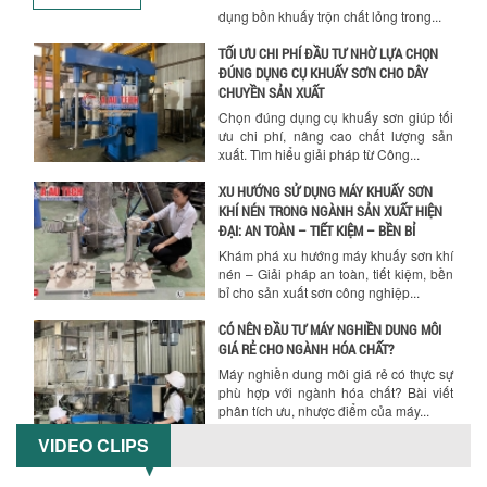
dụng bồn khuấy trộn chất lỏng trong...
TỐI ƯU CHI PHÍ ĐẦU TƯ NHỜ LỰA CHỌN
ĐÚNG DỤNG CỤ KHUẤY SƠN CHO DÂY
CHUYỀN SẢN XUẤT
Chọn đúng dụng cụ khuấy sơn giúp tối
ưu chi phí, nâng cao chất lượng sản
xuất. Tìm hiểu giải pháp từ Công...
XU HƯỚNG SỬ DỤNG MÁY KHUẤY SƠN
KHÍ NÉN TRONG NGÀNH SẢN XUẤT HIỆN
ĐẠI: AN TOÀN – TIẾT KIỆM – BỀN BỈ
Khám phá xu hướng máy khuấy sơn khí
nén – Giải pháp an toàn, tiết kiệm, bền
bỉ cho sản xuất sơn công nghiệp...
CÓ NÊN ĐẦU TƯ MÁY NGHIỀN DUNG MÔI
GIÁ RẺ CHO NGÀNH HÓA CHẤT?
Máy nghiền dung môi giá rẻ có thực sự
phù hợp với ngành hóa chất? Bài viết
phân tích ưu, nhược điểm của máy...
VIDEO CLIPS
5 LỢI ÍCH NỔI BẬT KHI SỬ DỤNG MÁY
KHUẤY SƠN DÙNG ĐIỆN TRONG SẢN XUẤT