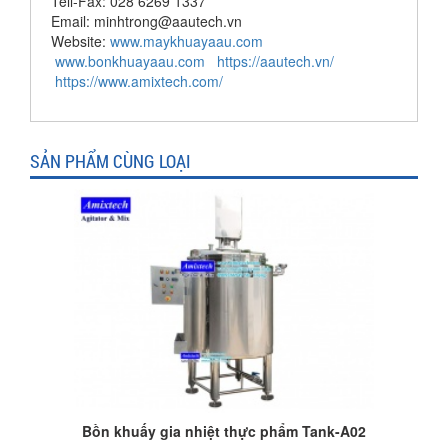
Tell-Fax: 028 6269 1337
Email: minhtrong@aautech.vn
Website:
www.maykhuayaau.com
www.bonkhuayaau.com
https://aautech.vn/
https://www.amixtech.com/
SẢN PHẨM CÙNG LOẠI
Bồn khuấy gia nhiệt thực phẩm Tank-A02