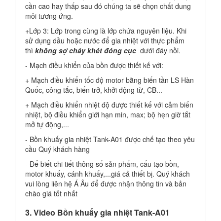
cần cao hay thấp sau đó chúng ta sẽ chọn chất dung
môi tương ứng.
+Lớp 3:
Lớp trong cùng là lớp chứa nguyên liệu.
Khi
sử dụng dầu hoặc nước để gia nhiệt với thực phẩm
thì
không sợ cháy khét đóng cục
dưới đáy nồi.
- Mạch điều khiển của bồn được thiết kế với:
+ Mạch điều khiển tốc độ motor bằng biến tần LS Hàn
Quốc, công tắc, biến trở, khởi động từ, CB...
+ Mạch điều khiển nhiệt độ được thiết kế với cảm biến
nhiệt, bộ điều khiển giới hạn min, max; bộ hẹn giờ tắt
mở tự động,...
- Bồn khuấy gia nhiệt Tank-A01 được chế tạo theo yêu
cầu Quý khách hàng
- Để biết chi tiết thông số sản phẩm, cấu tạo bồn,
motor khuấy, cánh khuấy,...giá cả thiết bị. Quý khách
vui lòng liên hệ Á Âu để được nhận thông tin và bản
chào giá tốt nhất
3. Video Bồn khuấy gia nhiệt Tank-A01