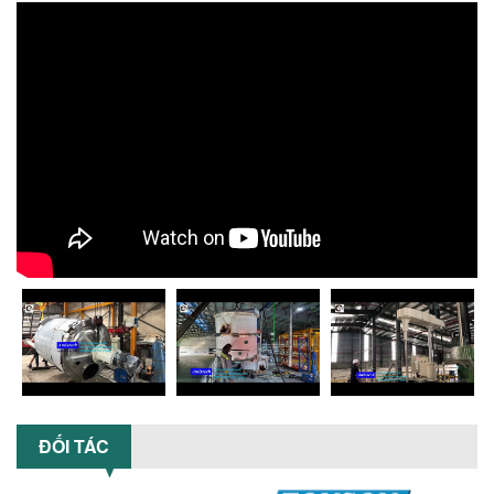
Khám phá 5 lợi ích khi sử dụng máy
khuấy sơn dùng điện: nâng cao chất
lượng, tiết kiệm chi phí, tăng năng
suất,...
TỐI ƯU NĂNG SUẤT VÀ CHI PHÍ VỚI MÁY
KHUẤY 3 TRỤC CÔNG SUẤT LỚN
Tối ưu năng suất và tiết kiệm chi phí
hiệu quả với máy khuấy 3 trục công
suất lớn – giải pháp khuấy trộn...
NHỮNG LỖI THƯỜNG GẶP KHI VẬN HÀNH
MÁY KHUẤY SƠN NÂNG KHÍ VÀ CÁCH
KHẮC PHỤC
Tổng hợp lỗi thường gặp khi vận hành
máy khuấy sơn nâng khí 200 lít và cách
khắc phục hiệu quả giúp doanh
nghiệp...
MÁY NGHIỀN HỮU CƠ LỎNG: GIẢI PHÁP
TỐI ƯU VỚI CÔNG NGHỆ MÁY NGHIỀN
ĐỐI TÁC
NGANG CÁNH NGHIỀN CERAMIC
Máy nghiền hữu cơ lỏng sử dụng công