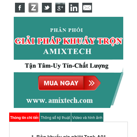
Thông tin chi tiết
Thông số kỹ thuật
Video và hình ảnh
1. Bồn khuấy gia nhiệt Tank-A01