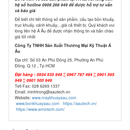
hệ số hotline 0909 266 949 để được hỗ trợ tư vấn
và báo giá
Để biết chi tiết thông số sản phẩm, cấu tạo bồn khuấy,
trục khuấy, cánh khuấy,...giá cả thiết bị. Quý khách vui
lòng liên hệ Á Âu để được nhận thông tin và bản chào
giá tốt nhất
Công Ty TNHH Sản Xuất Thương Mại Kỹ Thuật Á
Âu
Địa chỉ: Số 03 An Phú Đông 25, Phường An Phú
Đông, Q.12 , Tp.HCM
Đặt hàng : 0934 535 949 ¦¦ 0967 787 494 ¦¦ 0901 565
949 ¦¦ 0901 505 949
Tell-Fax: 028 6269 1337
Email: minhtrong@aautech.vn
Website:
www.maykhuayaau.com
www.bonkhuayaau.com
https://aautech.vn/
https://www.amixtech.com/