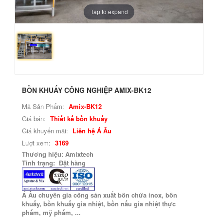
Tap to expand
BỒN KHUẤY CÔNG NGHIỆP AMIX-BK12
Mã Sản Phẩm:
Amix-BK12
Giá bán:
Thiết kế bồn khuấy
Giá khuyến mãi:
Liên hệ Á Âu
Lượt xem:
3169
Thương hiệu: Amixtech
Tình trạng: Đặt hàng
Á Âu chuyên gia công sản xuất bồn chứa inox, bồn
khuấy, bồn khuấy gia nhiệt, bồn nấu gia nhiệt thực
phẩm, mỹ phẩm, ...