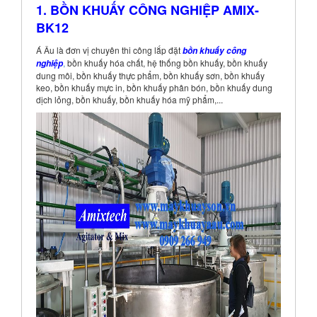
1. BỒN KHUẤY CÔNG NGHIỆP AMIX-
BK12
Á Âu là đơn vị chuyên thi công lắp đặt
bồn khuấy công
,
bồn khuấy hóa chất, hệ thống bồn khuấy, bồn khuấy
nghiệp
dung môi, bồn khuấy thực phẩm, bồn khuấy sơn, bồn khuấy
keo, bồn khuấy mực in, bồn khuấy phân bón, bồn khuấy dung
dịch lỏng, bồn khuấy, bồn khuấy hóa mỹ phẩm,...