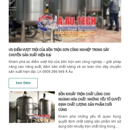
giúp doanh nghiệp lựa chọn máy khuấy
trộn hóa chất phù hợp. Từ máy khuấy
hóa...
NHỮNG YẾU TỐ QUYẾT ĐỊNH KHI CHỌN
BỒN KHUẤY SƠN: VẬT LIỆU, DUNG TÍCH VÀ
CÔNG SUẤT KHUẤY
Khám phá các yếu tố quan trọng khi
chọn bồn khuấy sơn: Vật liệu, dung tích
và công suất khuấy. Giải pháp tối...
ƯU ĐIỂM VƯỢT TRỘI CỦA BỒN TRỘN SƠN CÔNG NGHIỆP TRONG DÂY
CHUYỀN SẢN XUẤT HIỆN ĐẠI
BỒN KHUẤY TRỘN CHẤT LỎNG CHO
Khám phá ưu điểm vượt trội của bồn trộn sơn công nghiệp – giải pháp
NGÀNH HÓA CHẤT: NHỮNG YẾU TỐ QUYẾT
nâng cao năng suất, đảm bảo chất lượng và an toàn cho dây chuyền
ĐỊNH CHẤT LƯỢNG SẢN PHẨM CUỐI
sản xuất hiện đại. Lh 0909 266 949 Á Âu
CÙNG
Chính sách giao hàng
Khám phá những yếu tố quan trọng
Xem thêm
quyết định chất lượng sản phẩm khi sử
dụng bồn khuấy trộn chất lỏng trong...
TỐI ƯU CHI PHÍ ĐẦU TƯ NHỜ LỰA CHỌN
ĐÚNG DỤNG CỤ KHUẤY SƠN CHO DÂY
CHUYỀN SẢN XUẤT
Chọn đúng dụng cụ khuấy sơn giúp tối
ưu chi phí, nâng cao chất lượng sản
xuất. Tìm hiểu giải pháp từ Công...