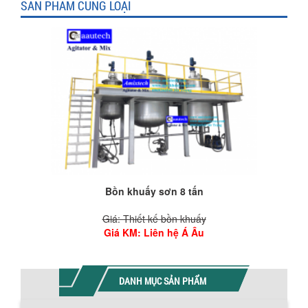
SẢN PHẨM CÙNG LOẠI
Bồn khuấy gia nhiệt thực phẩm Tank-A02
Giá: Vui lòng liên hệ
Giá KM
: Giá tốt hơn-Liên hệ
DANH MỤC SẢN PHẨM