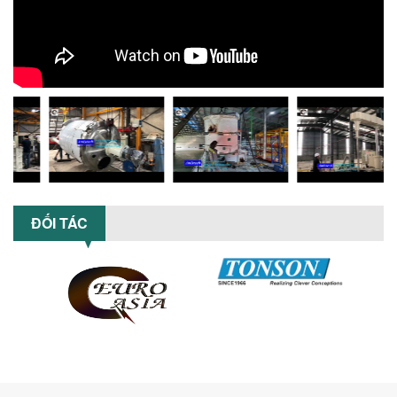
hiệu quả với máy khuấy 3 trục công
suất lớn – giải pháp khuấy trộn...
NHỮNG LỖI THƯỜNG GẶP KHI VẬN HÀNH
MÁY KHUẤY SƠN NÂNG KHÍ VÀ CÁCH
KHẮC PHỤC
Tổng hợp lỗi thường gặp khi vận hành
máy khuấy sơn nâng khí 200 lít và cách
khắc phục hiệu quả giúp doanh
nghiệp...
MÁY NGHIỀN HỮU CƠ LỎNG: GIẢI PHÁP
TỐI ƯU VỚI CÔNG NGHỆ MÁY NGHIỀN
ĐỐI TÁC
NGANG CÁNH NGHIỀN CERAMIC
Máy nghiền hữu cơ lỏng sử dụng công
nghệ máy nghiền ngang cánh nghiền
ceramic giúp nâng cao độ mịn, hiệu
suất...
ĐẦU TƯ MÁY TRỘN PHÂN BÓN NẰM
NGANG: LỢI ÍCH LÂU DÀI CHO DOANH
NGHIỆP SẢN XUẤT NÔNG NGHIỆP
Tìm hiểu lợi ích khi đầu tư máy trộn
phân bón nằm ngang: nâng cao hiệu