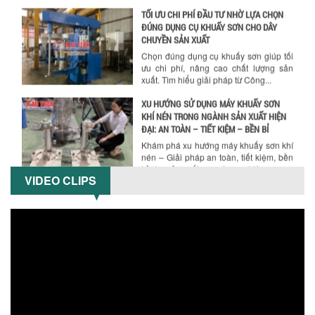
XU HƯỚNG SỬ DỤNG MÁY KHUẤY SƠN
KHÍ NÉN TRONG NGÀNH SẢN XUẤT HIỆN
Hướng dẫn thanh toán mua hàng
ĐẠI: AN TOÀN – TIẾT KIỆM – BỀN BỈ
Khám phá xu hướng máy khuấy sơn khí
nén – Giải pháp an toàn, tiết kiệm, bền
bỉ cho sản xuất sơn công nghiệp...
CÓ NÊN ĐẦU TƯ MÁY NGHIỀN DUNG MÔI
GIÁ RẺ CHO NGÀNH HÓA CHẤT?
Máy nghiền dung môi giá rẻ có thực sự
phù hợp với ngành hóa chất? Bài viết
phân tích ưu, nhược điểm của máy...
VIDEO CLIPS
5 LỢI ÍCH NỔI BẬT KHI SỬ DỤNG MÁY
KHUẤY SƠN DÙNG ĐIỆN TRONG SẢN XUẤT
Khám phá 5 lợi ích khi sử dụng máy
khuấy sơn dùng điện: nâng cao chất
lượng, tiết kiệm chi phí, tăng năng
suất,...
TỐI ƯU NĂNG SUẤT VÀ CHI PHÍ VỚI MÁY
KHUẤY 3 TRỤC CÔNG SUẤT LỚN
Tối ưu năng suất và tiết kiệm chi phí