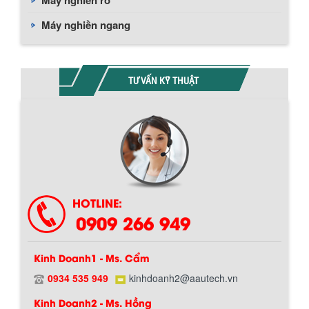
Máy nghiền rổ
Máy nghiền ngang
TƯ VẤN KỸ THUẬT
Chính sách giao hàng
HOTLINE:
0909 266 949
Kinh Doanh1 - Ms. Cẩm
0934 535 949
kinhdoanh2@aautech.vn
Kinh Doanh2 - Ms. Hồng