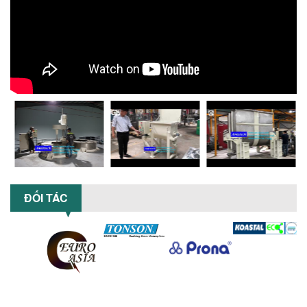
KHÍ NÉN TRONG NGÀNH SẢN XUẤT HIỆN
ĐẠI: AN TOÀN – TIẾT KIỆM – BỀN BỈ
Khám phá xu hướng máy khuấy sơn khí
nén – Giải pháp an toàn, tiết kiệm, bền
bỉ cho sản xuất sơn công nghiệp...
CÓ NÊN ĐẦU TƯ MÁY NGHIỀN DUNG MÔI
GIÁ RẺ CHO NGÀNH HÓA CHẤT?
Máy nghiền dung môi giá rẻ có thực sự
phù hợp với ngành hóa chất? Bài viết
phân tích ưu, nhược điểm của máy...
5 LỢI ÍCH NỔI BẬT KHI SỬ DỤNG MÁY
KHUẤY SƠN DÙNG ĐIỆN TRONG SẢN XUẤT
ĐỐI TÁC
Khám phá 5 lợi ích khi sử dụng máy
khuấy sơn dùng điện: nâng cao chất
lượng, tiết kiệm chi phí, tăng năng
suất,...
TỐI ƯU NĂNG SUẤT VÀ CHI PHÍ VỚI MÁY
KHUẤY 3 TRỤC CÔNG SUẤT LỚN
Tối ưu năng suất và tiết kiệm chi phí
hiệu quả với máy khuấy 3 trục công
suất lớn – giải pháp khuấy trộn...