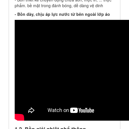
phẩm. bề mặt trong đánh bóng, dễ dàng vệ dinh
- Bồn dày, chịu áp lực nước từ bên ngoài lớp áo
1.2.
Bồn giải nhiệt phổ thông