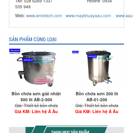
Tell: 028 6269 1337 Hotline: 0934
535 949
Web:
www.amixtech.com
www.maykhuayaau.com
www.
aau
SẢN PHẨM CÙNG LOẠI
Bồn chứa sơn giải nhiệt
Bồn chứa sơn 200 lít
500 lít AB-2-500
AB-01-200
Giá: Thiết kế bồn chứa
Giá: Thiết kế bồn chứa
Giá KM
: Liên hệ Á Âu
Giá KM
: Liên hệ Á Âu
DANH MỤC SẢN PHẨM