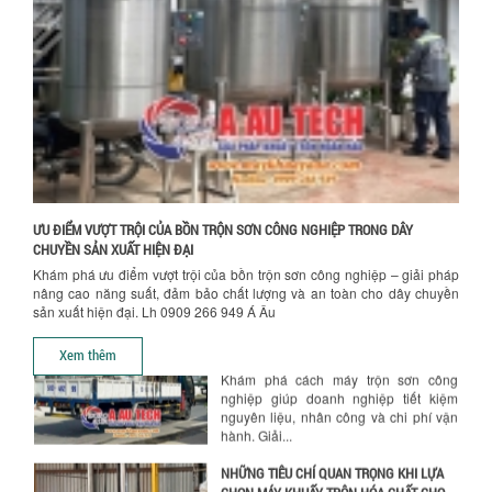
Khám phá lý do doanh nghiệp nên
chọn máy nghiền màu sơn Á Âu: hiệu
suất cao, kiểm soát nhiệt tốt, tiết kiệm
chi...
Hướng dẫn thanh toán mua hàng
ƯU ĐÃI ĐẶC BIỆT: GIÁ MÁY KHUẤY SƠN
CÔNG NGHIỆP GIẢM SỐC
Ưu đãi đặc biệt: Giá máy khuấy sơn
công nghiệp giảm sốc lên đến 20%.
Tiết kiệm chi phí, nhận ngay máy
khuấy...
ƯU ĐIỂM VƯỢT TRỘI CỦA BỒN TRỘN SƠN CÔNG NGHIỆP TRONG DÂY
TỐI ƯU CHI PHÍ SẢN XUẤT VỚI MÁY TRỘN
CHUYỀN SẢN XUẤT HIỆN ĐẠI
SƠN CÔNG NGHIỆP HIỆN ĐẠI
Khám phá ưu điểm vượt trội của bồn trộn sơn công nghiệp – giải pháp
Khám phá cách máy trộn sơn công
nâng cao năng suất, đảm bảo chất lượng và an toàn cho dây chuyền
nghiệp giúp doanh nghiệp tiết kiệm
sản xuất hiện đại. Lh 0909 266 949 Á Âu
nguyên liệu, nhân công và chi phí vận
hành. Giải...
Xem thêm
NHỮNG TIÊU CHÍ QUAN TRỌNG KHI LỰA
CHỌN MÁY KHUẤY TRỘN HÓA CHẤT CHO
NHÀ MÁY
Khám phá những tiêu chí quan trọng
giúp doanh nghiệp lựa chọn máy khuấy
trộn hóa chất phù hợp. Từ máy khuấy