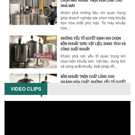
hóa...
NHỮNG YẾU TỐ QUYẾT ĐỊNH KHI CHỌN
BỒN KHUẤY SƠN: VẬT LIỆU, DUNG TÍCH VÀ
CÔNG SUẤT KHUẤY
Khám phá các yếu tố quan trọng khi
chọn bồn khuấy sơn: Vật liệu, dung tích
và công suất khuấy. Giải pháp tối...
BỒN KHUẤY TRỘN CHẤT LỎNG CHO
NGÀNH HÓA CHẤT: NHỮNG YẾU TỐ QUYẾT
ĐỊNH CHẤT LƯỢNG SẢN PHẨM CUỐI
CÙNG
Khám phá những yếu tố quan trọng
quyết định chất lượng sản phẩm khi sử
dụng bồn khuấy trộn chất lỏng trong...
VIDEO CLIPS
TỐI ƯU CHI PHÍ ĐẦU TƯ NHỜ LỰA CHỌN
ĐÚNG DỤNG CỤ KHUẤY SƠN CHO DÂY
CHUYỀN SẢN XUẤT
Chọn đúng dụng cụ khuấy sơn giúp tối
ưu chi phí, nâng cao chất lượng sản
xuất. Tìm hiểu giải pháp từ Công...
XU HƯỚNG SỬ DỤNG MÁY KHUẤY SƠN