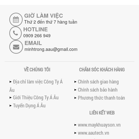
GIỜ LÀM VIỆC
NHỮNG LỖI THƯỜNG GẶP KHI VẬN HÀNH
MÁY KHUẤY SƠN NÂNG KHÍ VÀ CÁCH
Thứ 2 đến thứ 7 hàng tuần
KHẮC PHỤC
HOTLINE
Tổng hợp lỗi thường gặp khi vận hành
0909 266 949
máy khuấy sơn nâng khí 200 lít và cách
EMAIL
khắc phục hiệu quả giúp doanh
minhtrong.aau@gmail.com
nghiệp...
MÁY NGHIỀN HỮU CƠ LỎNG: GIẢI PHÁP
TỐI ƯU VỚI CÔNG NGHỆ MÁY NGHIỀN
VỀ CHÚNG TÔI
CHĂM SÓC KHÁCH HÀNG
NGANG CÁNH NGHIỀN CERAMIC
Máy nghiền hữu cơ lỏng sử dụng công
Địa chỉ làm việc Công Ty Á
Chính sách giao hàng
nghệ máy nghiền ngang cánh nghiền
Chính sách bảo hành
ceramic giúp nâng cao độ mịn, hiệu
Âu
suất...
Giới Thiệu Công Ty Á Âu
Phương thức thanh toán
Tuyển Dụng Á Âu
ĐẦU TƯ MÁY TRỘN PHÂN BÓN NẰM
NGANG: LỢI ÍCH LÂU DÀI CHO DOANH
LIÊN KẾT WEB
NGHIỆP SẢN XUẤT NÔNG NGHIỆP
Tìm hiểu lợi ích khi đầu tư máy trộn
www.maykhuayson.vn
phân bón nằm ngang: nâng cao hiệu
www.aautech.vn
suất trộn, tiết kiệm chi phí, đảm bảo...