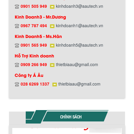
0901 505 949
kinhdoanh3@aautech.vn
Hướng dẫn thanh toán mua hàng
Kinh Doanh3 - Mr.Dương
0967 787 494
kinhdoanh1@aautech.vn
Kinh Doanh5 - Ms.Hân
0901 565 949
kinhdoanh5@aautech.vn
Hỗ Trợ Kinh doanh
0909 266 949
thietbiaau@gmail.com
Chính sách đổi trả hàng
Công ty Á Âu
028 6269 1337
thietbiaau@gmail.com
CHÍNH SÁCH
Chính sách bảo hành