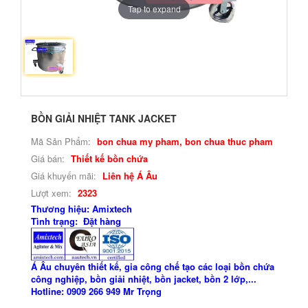
Tap to expand
BỒN GIẢI NHIỆT TANK JACKET
Mã Sản Phẩm:
bon chua my pham, bon chua thuc pham
Giá bán:
Thiết kế bồn chứa
Giá khuyến mãi:
Liên hệ Á Âu
Lượt xem:
2323
Thương hiệu: Amixtech
Tình trạng: Đặt hàng
Á Âu chuyên thiết kế, gia công chế tạo các loại bồn chứa
công nghiệp, bồn giải nhiệt, bồn jacket, bồn 2 lớp,...
Hotline: 0909 266 949 Mr Trọng