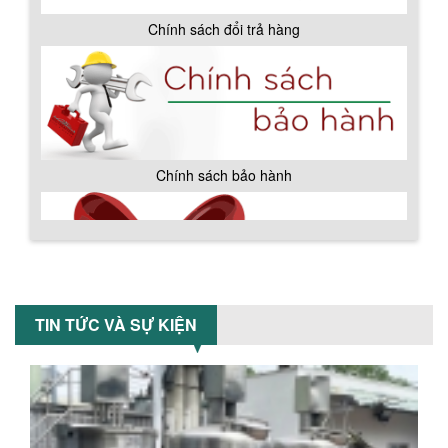
BỒN CHỨA GIẢI NHIỆT SƠN, MỰC IN
Bồn chứa giải nhiệt sơn, mực in có cấu
tạo gồm 2 lớp inox và được dùng để
làm giảm nhiệt độ của nguyên...
MÁY TRỘN BỘT KHÔ 500KG
Máy trộn bột khô 500kg được thiết kế
thân bồn nằm ngang, với cánh trộn bột
xoay đảo thuận nghịch. Vật liệu...
Chính sách giao hàng
MÁY TRỘN BỘT KHÔ 200KG
Máy trộn bột khô 200kg được gia công
TIN TỨC VÀ SỰ KIỆN
sản xuất tại công ty Á Âu. Máy dùng
trộn các loại bột khô trong các ngành...
VÌ SAO DOANH NGHIỆP NÊN CHỌN MÁY
NGHIỀN MÀU SƠN Á ÂU?