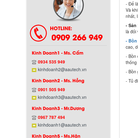
- Để l
Và kh
Chính sách bảo hành
nhất, 
- Sản
HOTLINE:
là đối
0909 266 949
- Bồn
cao, d
Kinh Doanh1 - Ms. Cẩm
- Bồn
0934 535 949
thống 
kinhdoanh2@aautech.vn
- Bồn 
Kinh Doanh2 - Ms. Hồng
- Tủ đ
Chính sách giao hàng
0901 505 949
kinhdoanh3@aautech.vn
Kinh Doanh3 - Mr.Dương
0967 787 494
kinhdoanh1@aautech.vn
Kinh Doanh5 - Ms.Hân