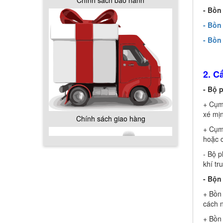
- Bồn
- Bồn
Chính sách giao hàng
- Bồn
2. C
- Bộ 
+ Cụm 
xé mịn
Hướng dẫn thanh toán mua hàng
+ Cụm 
hoặc c
- Bộ 
khí tr
- Bộn
+ Bồn 
Chính sách đổi trả hàng
cách n
+ Bồn 