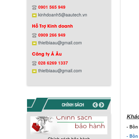
Hướng dẫn thanh toán mua hàng
0901 565 949
kinhdoanh5@aautech.vn
Hỗ Trợ Kinh doanh
0909 266 949
thietbiaau@gmail.com
Chính sách đổi trả hàng
Công ty Á Âu
028 6269 1337
thietbiaau@gmail.com
Chính sách bảo hành
CHÍNH SÁCH
Khác
- Bồn
- Bồn