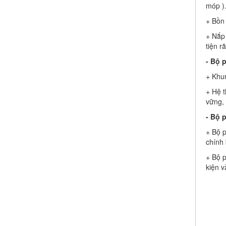
móp )
+ Bồn 
+ Nắp 
tiện r
- Bộ 
+ Khun
+ Hệ 
vững,
- Bộ 
+ Bộ 
chính 
+ Bộ p
kiện v