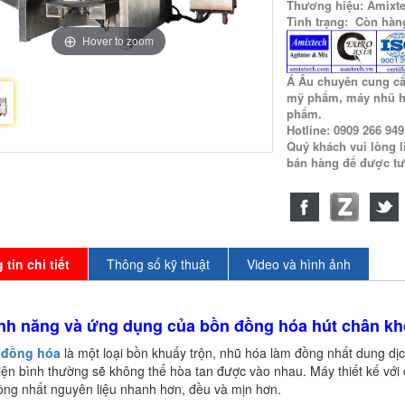
Thương hiệu: Amixt
Tình trạng: Còn hàn
Hover to zoom
Á Âu chuyên cung c
mỹ phẩm, máy nhũ h
phẩm.
Hotline: 0909 266 94
Quý khách vui lòng l
bán hàng để được tư
tin chi tiết
Thông số kỹ thuật
Video và hình ảnh
ính năng và ứng dụng của bồn đồng hóa hút chân k
 đồng hóa
là một loại bồn khuấy trộn, nhũ hóa làm đồng nhất dung dịc
iện bình thường sẽ không thể hòa tan được vào nhau. Máy thiết kế với
ồng nhất nguyên liệu nhanh hơn, đều và mịn hơn.