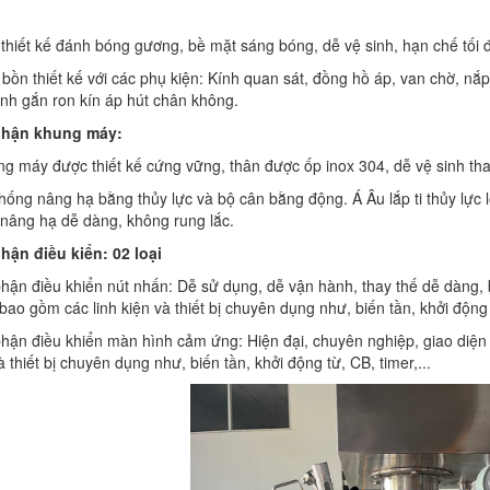
.
thiết kế đánh bóng gương, bề mặt sáng bóng, dễ vệ sinh, hạn chế tối 
bồn thiết kế với các phụ kiện: Kính quan sát, đồng hồ áp, van chờ, n
ãnh gắn ron kín áp hút chân không.
phận khung máy:
g máy được thiết kế cứng vững, thân được ốp inox 304, dễ vệ sinh tha
thống nâng hạ bằng thủy lực và bộ cân bằng động. Á Âu lắp ti thủy l
 nâng hạ dễ dàng, không rung lắc.
phận điều kiển: 02 loại
phận điều khiển nút nhấn: Dễ sử dụng, dễ vận hành, thay thế dễ dàng,
bao gồm các linh kiện và thiết bị chuyên dụng như, biến tần, khởi động t
hận điều khiển màn hình cảm ứng: Hiện đại, chuyên nghiệp, giao diện 
à thiết bị chuyên dụng như, biến tần, khởi động từ, CB, timer,...