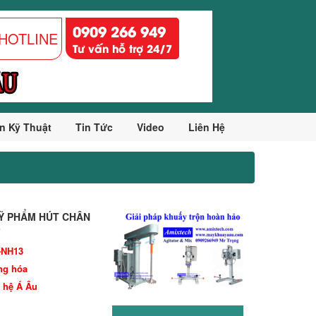
0909 266 949
HOTLINE
Tư vấn hỗ trợ 24/7
n Kỹ Thuật
Tin Tức
Video
Liên Hệ
Ỹ PHẨM HÚT CHÂN
3
-NH13
ng hóa
 hệ Á Âu