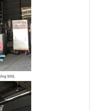
hông 500L