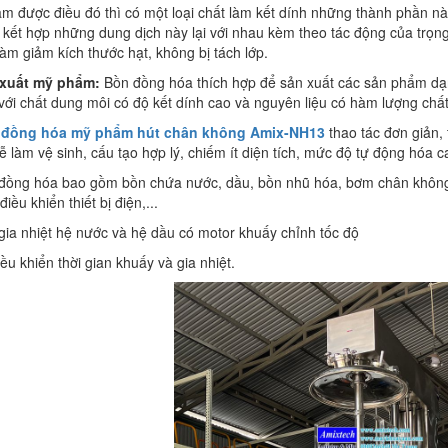
àm được điều đó thì có một loại chất làm kết dính những thành phần này 
i kết hợp những dung dịch này lại với nhau kèm theo tác động của tr
làm giảm kích thước hạt, không bị tách lớp.
 xuất mỹ phẩm:
Bồn đồng hóa thích hợp để sản xuất các sản phẩm dạng
 với chất dung môi có độ kết dính cao và nguyên liệu có hàm lượng chất
 đồng hóa mỹ phẩm hút chân không Amix-NH13
thao tác đơn giản,
ễ làm vệ sinh, cấu tạo hợp lý, chiếm ít diện tích, mức độ tự động hóa ca
 đồng hóa bao gồm bồn chứa nước, dầu, bồn nhũ hóa, bơm chân không, 
điều khiển thiết bị điện,...
gia nhiệt hệ nước và hệ dầu có motor khuấy chỉnh tốc độ
iều khiển thời gian khuấy và gia nhiệt.