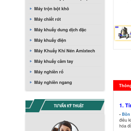
Máy trộn bột khô
Máy chiết rót
Máy khuấy dung dịch đặc
Máy khuấy điện
Máy Khuấy Khí Nén Amixtech
Máy khuấy cầm tay
Máy nghiền rổ
Máy nghiền ngang
Thông 
1. T
TƯ VẤN KỸ THUẬT
-
Bồn
điều k
hóa đ