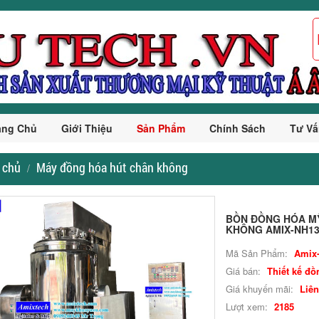
ang Chủ
Giới Thiệu
Sản Phẩm
Chính Sách
Tư Vấ
 chủ
Máy đồng hóa hút chân không
BỒN ĐỒNG HÓA M
KHÔNG AMIX-NH1
Mã Sản Phẩm:
Amix
Giá bán:
Thiết kế đồ
Giá khuyến mãi:
Liên
Lượt xem:
2185