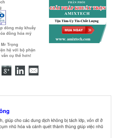
ech
g
ấp dòng máy khuấy
óa đồng hóa mỹ
9 Mr Trọng
iện hệ với bộ phận
 vấn cụ thể hơn!
hông
h, giúp cho các dung dịch không bị tách lớp, vốn dĩ ở
 cụm nhũ hóa và cánh quét thành thùng giúp việc nhũ