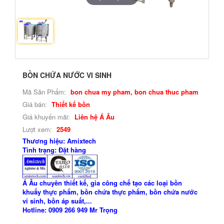
BỒN CHỨA NƯỚC VI SINH
Mã Sản Phẩm:
bon chua my pham, bon chua thuc pham
Giá bán:
Thiết kế bồn
Giá khuyến mãi:
Liên hệ Á Âu
Lượt xem:
2549
Thương hiệu: Amixtech
Tình trạng: Đặt hàng
Á Âu chuyên thiết kế, gia công chế tạo các loại bồn
khuấy thực phẩm, bồn chứa thực phẩm, bồn chứa nước
vi sinh, bồn áp suất,...
Hotline: 0909 266 949 Mr Trọng