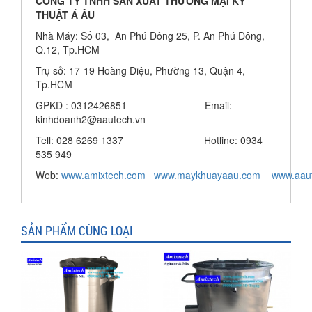
CÔNG TY TNHH SẢN XUẤT THƯƠNG MẠI KỸ
THUẬT Á ÂU
Nhà Máy: Số 03, An Phú Đông 25, P. An Phú Đông,
Q.12, Tp.HCM
Trụ sở: 17-19 Hoàng Diệu, Phường 13, Quận 4,
Tp.HCM
GPKD : 0312426851 Email:
kinhdoanh2@aautech.vn
Tell: 028 6269 1337 Hotline: 0934
535 949
Web:
www.amixtech.com
www.maykhuayaau.com
www.
aau
SẢN PHẨM CÙNG LOẠI