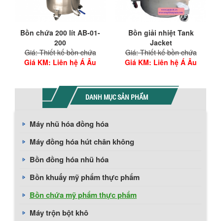
Bồn chứa 200 lít AB-01-
Bồn giải nhiệt Tank
200
Jacket
Giá: Thiết kế bồn chứa
Giá: Thiết kế bồn chứa
Giá KM
: Liên hệ Á Âu
Giá KM
: Liên hệ Á Âu
DANH MỤC SẢN PHẨM
Máy nhũ hóa đồng hóa
Máy đồng hóa hút chân không
Bồn đồng hóa nhũ hóa
Bồn khuấy mỹ phẩm thực phẩm
Bồn chứa mỹ phẩm thực phẩm
Máy trộn bột khô