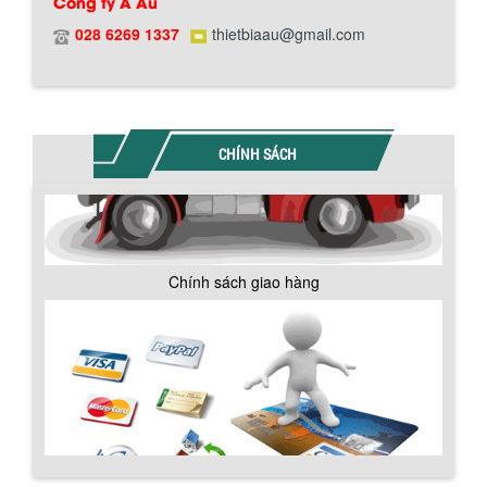
Công ty Á Âu
028 6269 1337
thietbiaau@gmail.com
BỒN CHỨA GIẢI NHIỆT SƠN, MỰC IN
Bồn chứa giải nhiệt sơn, mực in có cấu
CHÍNH SÁCH
tạo gồm 2 lớp inox và được dùng để
làm giảm nhiệt độ của nguyên...
MÁY TRỘN BỘT KHÔ 500KG
Chính sách giao hàng
Máy trộn bột khô 500kg được thiết kế
thân bồn nằm ngang, với cánh trộn bột
xoay đảo thuận nghịch. Vật liệu...
MÁY TRỘN BỘT KHÔ 200KG
Máy trộn bột khô 200kg được gia công
sản xuất tại công ty Á Âu. Máy dùng
trộn các loại bột khô trong các ngành...