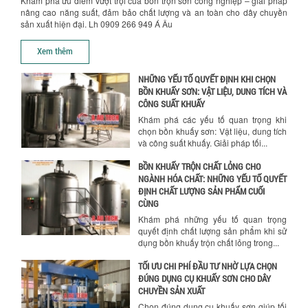
Khám phá ưu điểm vượt trội của bồn trộn sơn công nghiệp – giải pháp
NHÀ MÁY
nâng cao năng suất, đảm bảo chất lượng và an toàn cho dây chuyền
Khám phá những tiêu chí quan trọng
sản xuất hiện đại. Lh 0909 266 949 Á Âu
giúp doanh nghiệp lựa chọn máy khuấy
trộn hóa chất phù hợp. Từ máy khuấy
Xem thêm
hóa...
NHỮNG YẾU TỐ QUYẾT ĐỊNH KHI CHỌN
BỒN KHUẤY SƠN: VẬT LIỆU, DUNG TÍCH VÀ
CÔNG SUẤT KHUẤY
Khám phá các yếu tố quan trọng khi
chọn bồn khuấy sơn: Vật liệu, dung tích
và công suất khuấy. Giải pháp tối...
BỒN KHUẤY TRỘN CHẤT LỎNG CHO
NGÀNH HÓA CHẤT: NHỮNG YẾU TỐ QUYẾT
ĐỊNH CHẤT LƯỢNG SẢN PHẨM CUỐI
Chính sách giao hàng
CÙNG
Khám phá những yếu tố quan trọng
quyết định chất lượng sản phẩm khi sử
dụng bồn khuấy trộn chất lỏng trong...
TỐI ƯU CHI PHÍ ĐẦU TƯ NHỜ LỰA CHỌN
ĐÚNG DỤNG CỤ KHUẤY SƠN CHO DÂY
CHUYỀN SẢN XUẤT
Chọn đúng dụng cụ khuấy sơn giúp tối