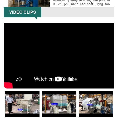
ưu chi phí, nâng cao chất lượng sản
xuất. Tìm hiểu giải pháp từ Công...
VIDEO CLIPS
XU HƯỚNG SỬ DỤNG MÁY KHUẤY SƠN
KHÍ NÉN TRONG NGÀNH SẢN XUẤT HIỆN
Hướng dẫn thanh toán mua hàng
ĐẠI: AN TOÀN – TIẾT KIỆM – BỀN BỈ
Khám phá xu hướng máy khuấy sơn khí
nén – Giải pháp an toàn, tiết kiệm, bền
bỉ cho sản xuất sơn công nghiệp...
CÓ NÊN ĐẦU TƯ MÁY NGHIỀN DUNG MÔI
GIÁ RẺ CHO NGÀNH HÓA CHẤT?
Máy nghiền dung môi giá rẻ có thực sự
phù hợp với ngành hóa chất? Bài viết
phân tích ưu, nhược điểm của máy...
5 LỢI ÍCH NỔI BẬT KHI SỬ DỤNG MÁY
KHUẤY SƠN DÙNG ĐIỆN TRONG SẢN XUẤT
Khám phá 5 lợi ích khi sử dụng máy
khuấy sơn dùng điện: nâng cao chất
lượng, tiết kiệm chi phí, tăng năng
suất,...
TỐI ƯU NĂNG SUẤT VÀ CHI PHÍ VỚI MÁY