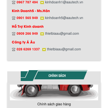
0967 787 494
kinhdoanh1@aautech.vn
Kinh Doanh5 - Ms.Hân
0901 565 949
kinhdoanh5@aautech.vn
Hỗ Trợ Kinh doanh
0909 266 949
thietbiaau@gmail.com
Công ty Á Âu
028 6269 1337
thietbiaau@gmail.com
BỒN CHỨA GIẢI NHIỆT SƠN, MỰC IN
Bồn chứa giải nhiệt sơn, mực in có cấu
tạo gồm 2 lớp inox và được dùng để
CHÍNH SÁCH
làm giảm nhiệt độ của nguyên...
MÁY TRỘN BỘT KHÔ 500KG
Máy trộn bột khô 500kg được thiết kế
thân bồn nằm ngang, với cánh trộn bột
Chính sách giao hàng
xoay đảo thuận nghịch. Vật liệu...