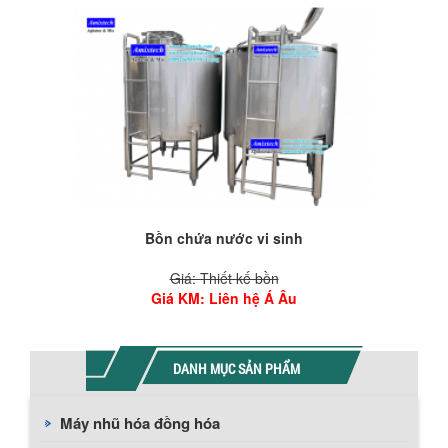
Bồn chứa nước vi sinh
Giá: Thiết kế bồn
Giá KM
: Liên hệ Á Âu
DANH MỤC SẢN PHẨM
Máy nhũ hóa đồng hóa