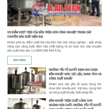
SƠN CÔNG NGHIỆP HIỆN ĐẠI
Khám phá cách máy trộn sơn công
nghiệp giúp doanh nghiệp tiết kiệm
nguyên liệu, nhân công và chi phí vận
hành. Giải...
NHỮNG TIÊU CHÍ QUAN TRỌNG KHI LỰA
Chính sách bảo hành
ƯU ĐIỂM VƯỢT TRỘI CỦA BỒN TRỘN SƠN CÔNG NGHIỆP TRONG DÂY
CHỌN MÁY KHUẤY TRỘN HÓA CHẤT CHO
CHUYỀN SẢN XUẤT HIỆN ĐẠI
NHÀ MÁY
Khám phá ưu điểm vượt trội của bồn trộn sơn công nghiệp – giải pháp
Khám phá những tiêu chí quan trọng
nâng cao năng suất, đảm bảo chất lượng và an toàn cho dây chuyền
giúp doanh nghiệp lựa chọn máy khuấy
sản xuất hiện đại. Lh 0909 266 949 Á Âu
trộn hóa chất phù hợp. Từ máy khuấy
hóa...
Xem thêm
NHỮNG YẾU TỐ QUYẾT ĐỊNH KHI CHỌN
BỒN KHUẤY SƠN: VẬT LIỆU, DUNG TÍCH VÀ
CÔNG SUẤT KHUẤY
Khám phá các yếu tố quan trọng khi
chọn bồn khuấy sơn: Vật liệu, dung tích
và công suất khuấy. Giải pháp tối...
BỒN KHUẤY TRỘN CHẤT LỎNG CHO
NGÀNH HÓA CHẤT: NHỮNG YẾU TỐ QUYẾT
ĐỊNH CHẤT LƯỢNG SẢN PHẨM CUỐI