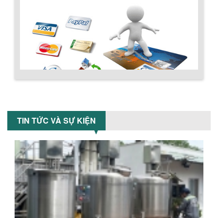
MÁY TRỘN BỘT KHÔ 200KG
Máy trộn bột khô 200kg được gia công
sản xuất tại công ty Á Âu. Máy dùng
trộn các loại bột khô trong các ngành...
VÌ SAO DOANH NGHIỆP NÊN CHỌN MÁY
NGHIỀN MÀU SƠN Á ÂU?
Hướng dẫn thanh toán mua hàng
Khám phá lý do doanh nghiệp nên
TIN TỨC VÀ SỰ KIỆN
chọn máy nghiền màu sơn Á Âu: hiệu
suất cao, kiểm soát nhiệt tốt, tiết kiệm
chi...
ƯU ĐÃI ĐẶC BIỆT: GIÁ MÁY KHUẤY SƠN
CÔNG NGHIỆP GIẢM SỐC
Ưu đãi đặc biệt: Giá máy khuấy sơn
công nghiệp giảm sốc lên đến 20%.
Tiết kiệm chi phí, nhận ngay máy
khuấy...
Chính sách đổi trả hàng
TỐI ƯU CHI PHÍ SẢN XUẤT VỚI MÁY TRỘN