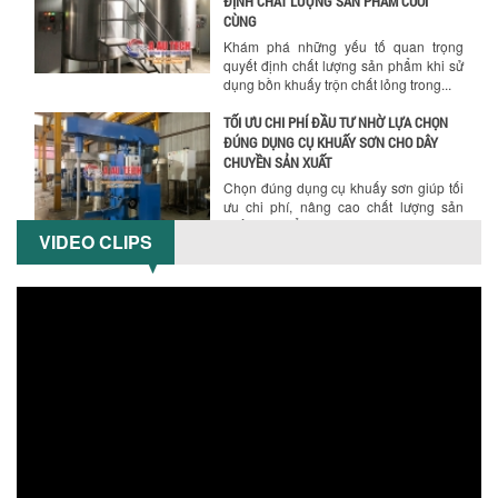
CÙNG
Chính sách giao hàng
Khám phá những yếu tố quan trọng
quyết định chất lượng sản phẩm khi sử
dụng bồn khuấy trộn chất lỏng trong...
TỐI ƯU CHI PHÍ ĐẦU TƯ NHỜ LỰA CHỌN
ĐÚNG DỤNG CỤ KHUẤY SƠN CHO DÂY
CHUYỀN SẢN XUẤT
Chọn đúng dụng cụ khuấy sơn giúp tối
ưu chi phí, nâng cao chất lượng sản
xuất. Tìm hiểu giải pháp từ Công...
VIDEO CLIPS
XU HƯỚNG SỬ DỤNG MÁY KHUẤY SƠN
KHÍ NÉN TRONG NGÀNH SẢN XUẤT HIỆN
ĐẠI: AN TOÀN – TIẾT KIỆM – BỀN BỈ
Hướng dẫn thanh toán mua hàng
Khám phá xu hướng máy khuấy sơn khí
nén – Giải pháp an toàn, tiết kiệm, bền
bỉ cho sản xuất sơn công nghiệp...
CÓ NÊN ĐẦU TƯ MÁY NGHIỀN DUNG MÔI
GIÁ RẺ CHO NGÀNH HÓA CHẤT?
Máy nghiền dung môi giá rẻ có thực sự
phù hợp với ngành hóa chất? Bài viết
phân tích ưu, nhược điểm của máy...