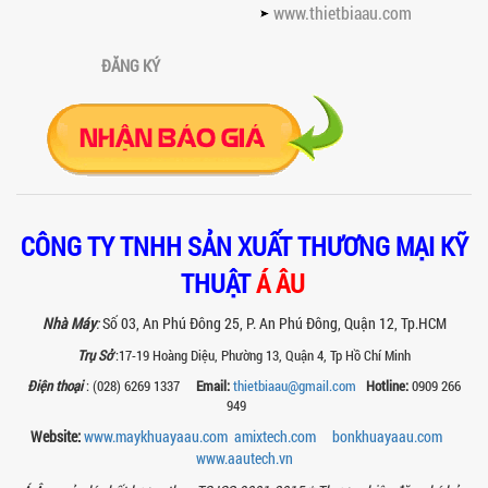
www.thietbiaau.com
đình về hiệu quả, năng suất và...
SO SÁNH MÁY KHUẤY PHÒNG NỔ VỚI MÁY
ĐĂNG KÝ
KHUẤY THƯỜNG: KHÁC BIỆT VÀ GIÁ TRỊ
MANG LẠI
So sánh máy khuấy phòng nổ và máy
khuấy thường chi tiết: sự khác biệt về an
toàn, giá trị mang lại, ứng dụng...
TAY KẸP THÙNG TRÊN MÁY KHUẤY SƠN
30HP: TĂNG ĐỘ ỔN ĐỊNH VÀ AN TOÀN KHI
VẬN HÀNH
CÔNG TY TNHH SẢN XUẤT THƯƠNG MẠI KỸ
Tay kẹp thùng trên máy khuấy sơn
30HP giúp giữ ổn định thùng chứa, đảm
THUẬT
Á ÂU
bảo an toàn khi vận hành và nâng cao
chất...
Nhà Máy
:
Số 03, An Phú Đông 25, P. An Phú Đông, Quận 12, Tp.HCM
BỒN KHUẤY SÀN THAO TÁC – GIẢI PHÁP
Trụ Sở
:17-19 Hoàng Diệu, Phường 13, Quận 4, Tp Hồ Chí Minh
TOÀN DIỆN CHO SẢN XUẤT THỰC PHẨM,
Điện thoại
: (028) 6269 1337
Email:
thietbiaau@gmail.com
Hotline:
0909 266
MỸ PHẨM VÀ HÓA CHẤT
949
Khám phá thiết kế bồn khuấy sàn thao
tác inox an toàn, tiện lợi, phù hợp sản
Website:
www.maykhuayaau.com
amixtech.com
bonkhuayaau.com
xuất thực phẩm, mỹ phẩm, hóa chất....
www.
aautech.vn
VÌ SAO CÁC XƯỞNG SƠN NÊN CHỌN MÁY